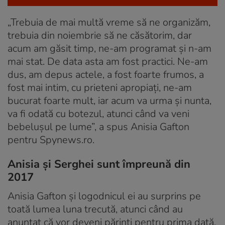
„Trebuia de mai multă vreme să ne organizăm,
trebuia din noiembrie să ne căsătorim, dar
acum am găsit timp, ne-am programat și n-am
mai stat. De data asta am fost practici. Ne-am
dus, am depus actele, a fost foarte frumos, a
fost mai intim, cu prieteni apropiați, ne-am
bucurat foarte mult, iar acum va urma și nunta,
va fi odată cu botezul, atunci când va veni
bebelușul pe lume”, a spus Anisia Gafton
pentru Spynews.ro.
Anisia și Serghei sunt împreună din
2017
Anisia Gafton și logodnicul ei au surprins pe
toată lumea luna trecută, atunci când au
anunțat că vor deveni părinți pentru prima dată.