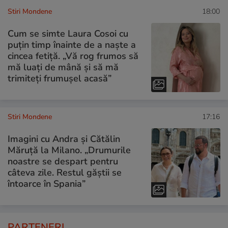
Stiri Mondene
18:00
Cum se simte Laura Cosoi cu
puțin timp înainte de a naște a
cincea fetiță. „Vă rog frumos să
mă luați de mână și să mă
trimiteți frumușel acasă”
Stiri Mondene
17:16
Imagini cu Andra și Cătălin
Măruță la Milano. „Drumurile
noastre se despart pentru
câteva zile. Restul găștii se
întoarce în Spania”
PARTENERI