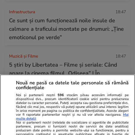
Infrastructura
18:47
Ce sunt și cum funcționează noile insule de
calmare a traficului montate pe drumuri: „Ține
emoticonul pe verde”
Muzică și Filme
18:47
5 știri by Libertatea – Filme și seriale: Când
apare la cinema filmul „Odiseea” | În
ce film vor juca Leonardo DiCaprio şi Christian
Nouă ne pasă ca datele tale personale să rămână
confidențiale
Bale
Noi și partenerii noștri
596
stocăm și/sau accesăm informații pe
dispozitivul dvs., precum identificatorii cookie unici pentru prelucrarea
datelor cu caracter personal. Puteți accepta sau gestiona preferințele dvs.
făcând clic mai jos, respectiv vă puteți opune utilizării unui interes legitim
Fotbal
18:34
în orice moment pe pagina cu politica de confidențialitate. Aceste alegeri
vor fi raportate partenerilor noștri și nu vă vor afecta navigarea.
Mai
Libertatea îți oferă „Ghidul Superligii”.
multe detalii
Noi si partenerii nostri (retelele de socializare si agentiile de publicitate
Distribuit gratuit, cu ziarul de sâmbătă, 18iulie
partenere, precum si furnizorii nostri de servicii de date analitice)
prelucram date pentru a permite website-ului sa functioneze, pentru a
personaliza continutul si anunturile publicitare afisate in functie de