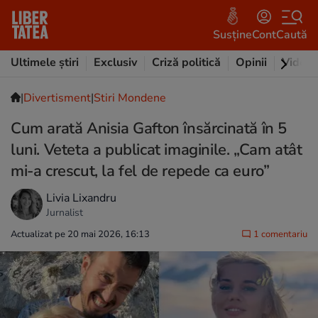
Susține
Cont
Caută
Ultimele știri
Exclusiv
Criză politică
Opinii
Video
|
Divertisment
|
Stiri Mondene
Cum arată Anisia Gafton însărcinată în 5
luni. Veteta a publicat imaginile. „Cam atât
mi-a crescut, la fel de repede ca euro”
Livia Lixandru
Jurnalist
Actualizat pe 20 mai 2026, 16:13
1 comentariu