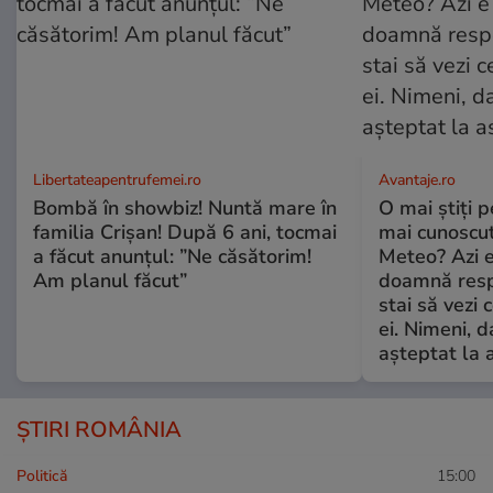
Libertateapentrufemei.ro
Avantaje.ro
Bombă în showbiz! Nuntă mare în
O mai știți 
familia Crișan! După 6 ani, tocmai
mai cunoscu
a făcut anunțul: ”Ne căsătorim!
Meteo? Azi e
Am planul făcut”
doamnă respe
stai să vezi 
ei. Nimeni, d
așteptat la 
ȘTIRI ROMÂNIA
Politică
15:00