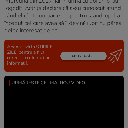
împreună din 2017, iar în urmă cu doi ani s-au
logodit. Actrița declara că s-au cunoscut atunci
când el căuta un partener pentru stand-up. La
început cel care avea să îi devină iubit nu părea
deloc interesat de ea.
Abonați-vă la
ȘTIRILE
ZILEI
pentru a fi la
ABONEAZĂ-TE
curent cu cele mai noi
informații.
URMĂREȘTE CEL MAI NOU VIDEO