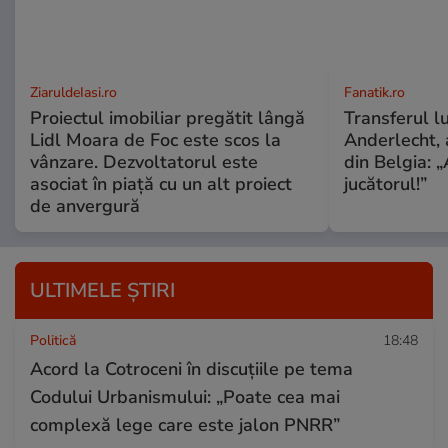
ZiaruldeIasi.ro
Fanatik.ro
Proiectul imobiliar pregătit lângă
Transferul l
Lidl Moara de Foc este scos la
Anderlecht, 
vânzare. Dezvoltatorul este
din Belgia: „
asociat în piață cu un alt proiect
jucătorul!”
de anvergură
ULTIMELE ȘTIRI
Politică
18:48
Acord la Cotroceni în discuțiile pe tema
Codului Urbanismului: „Poate cea mai
complexă lege care este jalon PNRR”