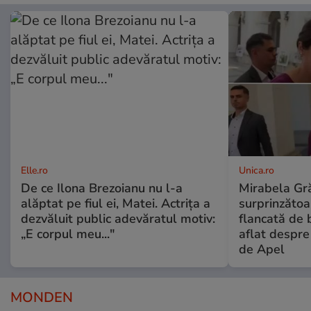
Elle.ro
Unica.ro
De ce Ilona Brezoianu nu l-a
Mirabela Gră
alăptat pe fiul ei, Matei. Actrița a
surprinzătoar
dezvăluit public adevăratul motiv:
flancată de 
„E corpul meu..."
aflat despre
de Apel
MONDEN