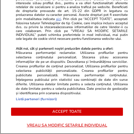
interesele si/sau profilul dvs., pentru a va oferi functionalitati aferente
retelelor de socializare si pentru a analiza traficul pe website. Beneficiati
Citește mai multe
de drepturile prevazute de art. 15-22 din GDPR in legatura cu
prelucrarea datelor cu caracter personal. Aceste drepturi pot fi exercitate
prin modalitatea indicata
aici
. Prin click pe “ACCEPT TOATE”, acceptati
folosirea tuturor Tehnologiilor de tip Cookie, care implica inclusiv acceptul
dvs. cu privire la stocarea/accesarea informatiilor de catre Vendor-ii cu
TRENDING
care colaboram. Prin click pe “VREAU SA MODIFIC SETARILE
INDIVIDUAL” puteti schimba preferintele in mod individual, mai putin
cele legate de cookie strict necesare pentru functionarea website-ului.
Știri România
15:45
Atât noi, cât și partenerii noștri prelucrăm datele pentru a oferi:
Cât este ajutorul de înmormântare în 2026
Măsurarea performanței reclamelor. Utilizarea profilurilor pentru
selectarea conținutului personalizat. Stocarea și/sau accesarea
după creșterea salariului minim. Cine primește
informațiilor de pe un dispozitiv. Dezvoltarea și îmbunătățirea serviciilor.
Crearea profilurilor de conținut personalizat. Utilizarea profilurilor pentru
suma și care sunt condițiile de acordare
selectarea publicității personalizate. Crearea profilurilor pentru
publicitate personalizată. Măsurarea performanței conținutului.
Înțelegerea publicului prin statistici sau combinații de date din surse
diferite. Utilizarea datelor limitate pentru a selecta conținutul. Utilizarea
Bani și Afaceri
13:56
de date limitate pentru a selecta publicitatea. Date precise de geolocație
și identificarea prin scanarea dispozitivului.
Megaafacerea din România vânată de
Listă parteneri (furnizori)
miliardarul american Todd Boehly. Cerere
ACCEPT TOATE
trimisă la București vizând un perimetru de
gaze din Marea Neagră
VREAU SA MODIFIC SETARILE INDIVIDUAL