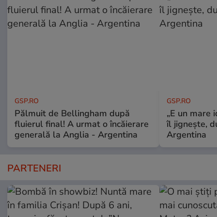
GSP.RO
GSP.RO
Pălmuit de Bellingham după
„E un mare i
fluierul final! A urmat o încăierare
îl jignește, 
generală la Anglia - Argentina
Argentina
PARTENERI