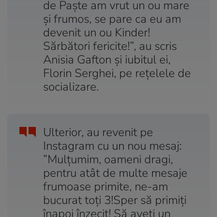
de Paște am vrut un ou mare
și frumos, se pare ca eu am
devenit un ou Kinder!
Sărbători fericite!”, au scris
Anisia Gafton și iubitul ei,
Florin Serghei, pe rețelele de
socializare.
Ulterior, au revenit pe
Instagram cu un nou mesaj:
”Mulțumim, oameni dragi,
pentru atât de multe mesaje
frumoase primite, ne-am
bucurat toți 3!Sper să primiți
înapoi înzecit! Să aveți un