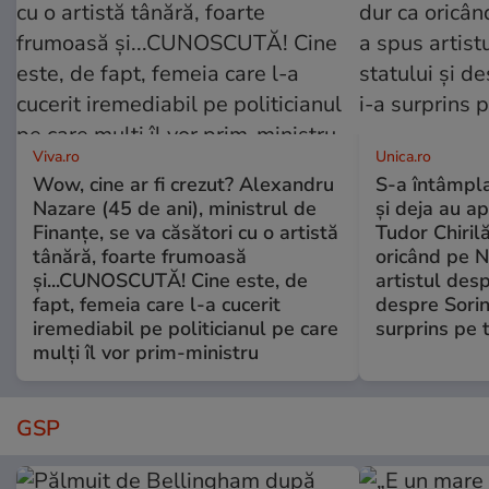
Viva.ro
Unica.ro
Wow, cine ar fi crezut? Alexandru
S-a întâmpl
Nazare (45 de ani), ministrul de
și deja au ap
Finanțe, se va căsători cu o artistă
Tudor Chiril
tânără, foarte frumoasă
oricând pe N
și...CUNOSCUTĂ! Cine este, de
artistul desp
fapt, femeia care l-a cucerit
despre Sorin
iremediabil pe politicianul pe care
surprins pe 
mulți îl vor prim-ministru
GSP