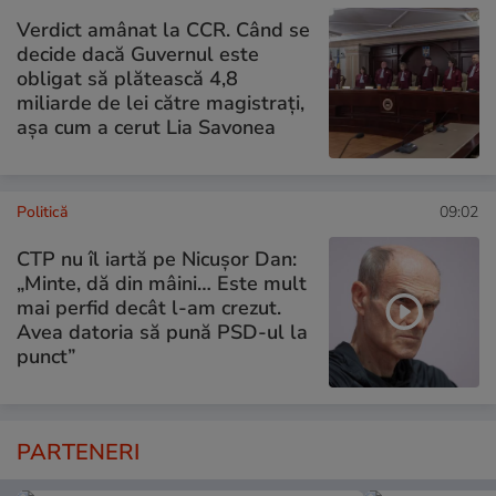
Verdict amânat la CCR. Când se
decide dacă Guvernul este
obligat să plătească 4,8
miliarde de lei către magistrați,
așa cum a cerut Lia Savonea
Politică
09:02
CTP nu îl iartă pe Nicușor Dan:
„Minte, dă din mâini… Este mult
mai perfid decât l-am crezut.
Avea datoria să pună PSD-ul la
punct”
PARTENERI