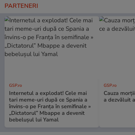
PARTENERI
GSP.ro
GSP.ro
Internetul a explodat! Cele mai
Cauza morții
tari meme-uri după ce Spania a
a dezvăluit 
învins-o pe Franța în semifinale »
„Dictatorul” Mbappe a devenit
bebelușul lui Yamal