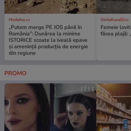
Mediafax.ro
StirileKanalD.ro
„Putem merge PE JOS până în
Femeie lovit
România”: Dunărea la minime
făcea plajă: „
ISTORICE scoate la iveală epave
și amenință producția de energie
din regiune
PROMO