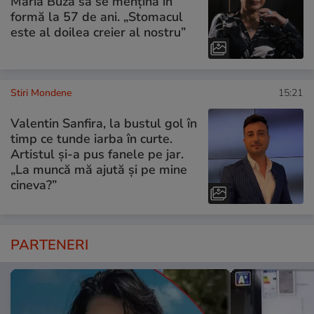
Maria Buză să se mențină în
formă la 57 de ani. „Stomacul
este al doilea creier al nostru”
Stiri Mondene
15:21
Valentin Sanfira, la bustul gol în
timp ce tunde iarba în curte.
Artistul și-a pus fanele pe jar.
„La muncă mă ajută și pe mine
cineva?”
PARTENERI