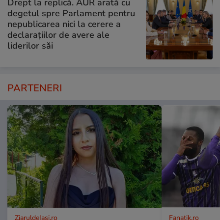
Drept la replică. AUR arată cu
degetul spre Parlament pentru
nepublicarea nici la cerere a
declarațiilor de avere ale
liderilor săi
PARTENERI
ZiaruldeIasi.ro
Fanatik.ro