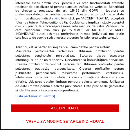
interesele si/sau profilul dvs., pentru a va oferi functionalitati aferente
retelelor de socializare si pentru a analiza traficul pe website. Beneficiati
de drepturile prevazute de art. 15-22 din GDPR in legatura cu
Horoscop
21:50
Vacanțe și Cultu
prelucrarea datelor cu caracter personal. Aceste drepturi pot fi exercitate
prin modalitatea indicata
aici
. Prin click pe “ACCEPT TOATE”, acceptati
Horoscop 2 august 2026. Leii
Însoțitorii 
folosirea tuturor Tehnologiilor de tip Cookie, care implica inclusiv acceptul
dvs. cu privire la stocarea/accesarea informatiilor de catre Vendor-ii cu
sunt printre cei conștienți de
nou obicei al
care colaboram. Prin click pe “VREAU SA MODIFIC SETARILE
INDIVIDUAL” puteti schimba preferintele in mod individual, mai putin
faptul că propria dispoziție este
îmbarcare: „
cele legate de cookie strict necesare pentru functionarea website-ului.
propria creație și ar fi bine să
lucru”
Atât noi, cât și partenerii noștri prelucrăm datele pentru a oferi:
Măsurarea performanței reclamelor. Utilizarea profilurilor pentru
cerceteze problema
selectarea conținutului personalizat. Stocarea și/sau accesarea
informațiilor de pe un dispozitiv. Dezvoltarea și îmbunătățirea serviciilor.
Crearea profilurilor de conținut personalizat. Utilizarea profilurilor pentru
selectarea publicității personalizate. Crearea profilurilor pentru
publicitate personalizată. Măsurarea performanței conținutului.
Horoscop
21:50
Înțelegerea publicului prin statistici sau combinații de date din surse
diferite. Utilizarea datelor limitate pentru a selecta conținutul. Utilizarea
Horoscop 2 august 2026. Leii
de date limitate pentru a selecta publicitatea. Date precise de geolocație
și identificarea prin scanarea dispozitivului.
sunt printre cei conștienți de
Listă parteneri (furnizori)
faptul că propria dispoziție este
ACCEPT TOATE
propria creație și ar fi bine să
cerceteze problema
VREAU SA MODIFIC SETARILE INDIVIDUAL