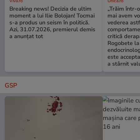
Viva.ro
Unica.ro
Breaking news! Decizia de ultim
„Trăim într-
moment a lui Ilie Bolojan! Tocmai
mai avem vo
s-a produs un seism în politică.
vederea astf
Azi, 31.07.2026, premierul demis
comportamen
a anunțat tot
critică derap
Rogobete la
endocrinolog
este accepta
a stârnit valu
GSP