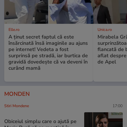
Elle.ro
Unica.ro
A ținut secret faptul că este
Mirabela Gră
însărcinată însă imaginile au ajuns
surprinzătoar
pe internet! Vedeta a fost
flancată de 
surprinsă pe stradă, iar burtica de
aflat despre
gravidă dovedește că va deveni în
de Apel
curând mamă
MONDEN
Stiri Mondene
17:00
Obiceiul simplu care o ajută pe