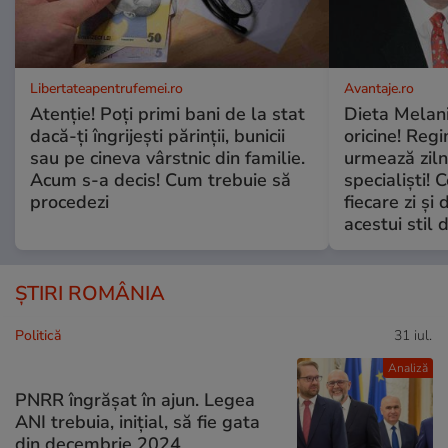
Libertateapentrufemei.ro
Avantaje.ro
Atenție! Poți primi bani de la stat
Dieta Melan
dacă-ți îngrijești părinții, bunicii
oricine! Regi
sau pe cineva vârstnic din familie.
urmează zilni
Acum s-a decis! Cum trebuie să
specialiști! 
procedezi
fiecare zi și 
acestui stil 
ȘTIRI ROMÂNIA
Politică
31 iul.
Analiză
PNRR îngrășat în ajun. Legea
ANI trebuia, inițial, să fie gata
din decembrie 2024