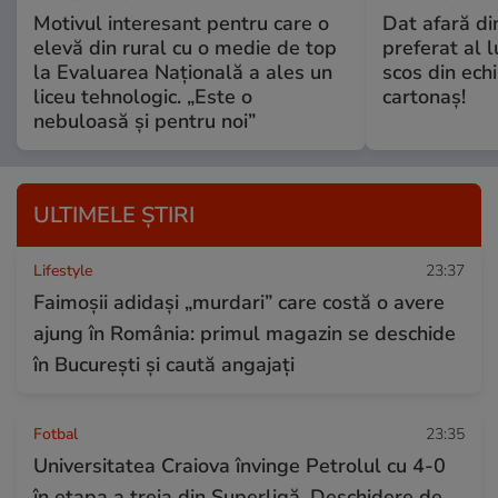
Motivul interesant pentru care o
Dat afară di
elevă din rural cu o medie de top
preferat al l
la Evaluarea Națională a ales un
scos din ech
liceu tehnologic. „Este o
cartonaş!
nebuloasă și pentru noi”
ULTIMELE ȘTIRI
Lifestyle
23:37
Faimoșii adidași „murdari” care costă o avere
ajung în România: primul magazin se deschide
în București și caută angajați
Fotbal
23:35
Universitatea Craiova învinge Petrolul cu 4-0
în etapa a treia din Superligă. Deschidere de