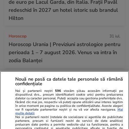
de euro pe Lacul Garda, din Italia. Frații Pavăl
redeschid în 2027 un hotel istoric sub brandul
Hilton
Horoscop
31 iul.
Horoscop Urania | Previziuni astrologice pentru
perioada 1 – 7 august 2026. Venus va intra în
zodia Balanței
Nouă ne pasă ca datele tale personale să rămână
confidențiale
Noi și partenerii noștri
596
stocăm și/sau accesăm informații pe
dispozitivul dvs., precum identificatorii cookie unici pentru prelucrarea
datelor cu caracter personal. Puteți accepta sau gestiona preferințele dvs.
făcând clic mai jos, respectiv vă puteți opune utilizării unui interes legitim
în orice moment pe pagina cu politica de confidențialitate. Aceste alegeri
vor fi raportate partenerilor noștri și nu vă vor afecta navigarea.
Mai
multe detalii
Noi si partenerii nostri (retelele de socializare si agentiile de publicitate
partenere, precum si furnizorii nostri de servicii de date analitice)
prelucram date pentru a permite website-ului sa functioneze, pentru a
personaliza continutul si anunturile publicitare afisate in functie de