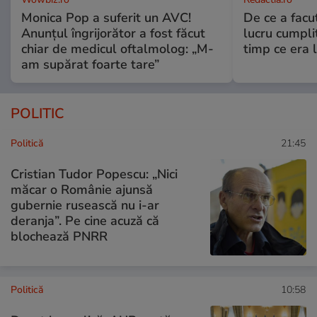
Monica Pop a suferit un AVC!
De ce a fac
Anunțul îngrijorător a fost făcut
lucru cumplit
chiar de medicul oftalmolog: „M-
timp ce era 
am supărat foarte tare”
POLITIC
Politică
21:45
Cristian Tudor Popescu: „Nici
măcar o Românie ajunsă
gubernie rusească nu i-ar
deranja”. Pe cine acuză că
blochează PNRR
Politică
10:58