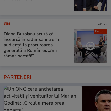
Ştiri
29 iul.
Exclusiv
Diana Buzoianu acuză că
încearcă în zadar să intre în
audiență la procuroarea
generală a României: „Am
rămas șocată!”
PARTENERI