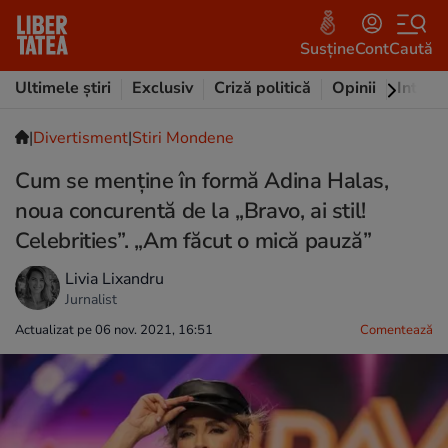
Susține
Cont
Caută
Ultimele știri
Exclusiv
Criză politică
Opinii
Intervi
|
Divertisment
|
Stiri Mondene
Cum se menține în formă Adina Halas,
noua concurentă de la „Bravo, ai stil!
Celebrities”. „Am făcut o mică pauză”
Livia Lixandru
Jurnalist
Actualizat pe 06 nov. 2021, 16:51
Comentează