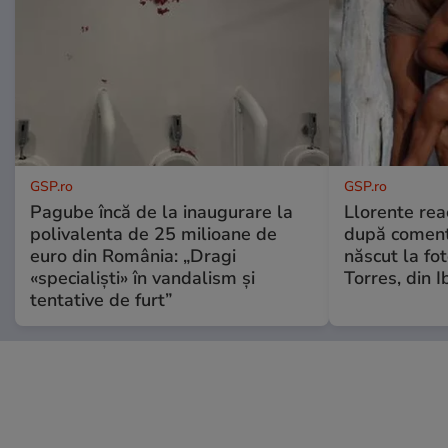
GSP.ro
GSP.ro
Pagube încă de la inaugurare la
Llorente rea
polivalenta de 25 milioane de
după comenta
euro din România: „Dragi
născut la fot
«specialiști» în vandalism și
Torres, din I
tentative de furt”