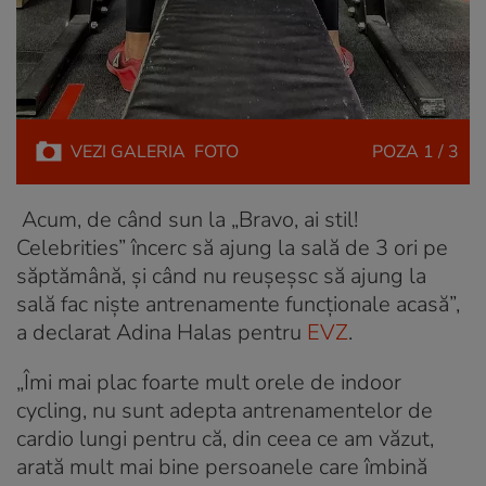
VEZI
GALERIA
FOTO
POZA
1 / 3
Acum, de când sun la „Bravo, ai stil!
Celebrities” încerc să ajung la sală de 3 ori pe
săptămână, și când nu reușeșsc să ajung la
sală fac niște antrenamente funcționale acasă”,
a declarat Adina Halas pentru
EVZ
.
„Îmi mai plac foarte mult orele de indoor
cycling, nu sunt adepta antrenamentelor de
cardio lungi pentru că, din ceea ce am văzut,
arată mult mai bine persoanele care îmbină