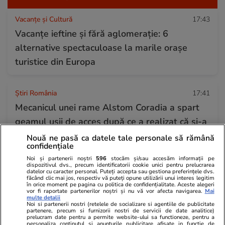
Vacanțe și Cultură
17:43
Vacanțe ieftine și fără aglomerație: 6
alternative spectaculoase la marile orașe
turistice din Europa
Știri România
17:41
Mecanicul unei rame Alstom Coradia a spart
geamul ușii de acces după ce a realizat că și-a
uitat cheia acasă
Nouă ne pasă ca datele tale personale să rămână
confidențiale
Noi și partenerii noștri
596
stocăm și/sau accesăm informații pe
dispozitivul dvs., precum identificatorii cookie unici pentru prelucrarea
Știri Externe
17:37
datelor cu caracter personal. Puteți accepta sau gestiona preferințele dvs.
făcând clic mai jos, respectiv vă puteți opune utilizării unui interes legitim
O navă încărcată cu bombe continuă să
în orice moment pe pagina cu politica de confidențialitate. Aceste alegeri
vor fi raportate partenerilor noștri și nu vă vor afecta navigarea.
Mai
amenințe Canalul Mânecii, la aproape 80 de
multe detalii
Noi si partenerii nostri (retelele de socializare si agentiile de publicitate
ani de la scufundare
partenere, precum si furnizorii nostri de servicii de date analitice)
prelucram date pentru a permite website-ului sa functioneze, pentru a
personaliza continutul si anunturile publicitare afisate in functie de