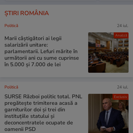
ȘTIRI ROMÂNIA
Politică
24 iul.
Analiză
Marii câștigători ai legii
salarizării unitare:
parlamentarii. Lefuri mărite în
următorii ani cu sume cuprinse
în 5.000 și 7.000 de lei
Politică
24 iul.
SURSE Război politic total. PNL
Exclusiv
pregătește trimiterea acasă a
garniturilor doi și trei din
instituțiile statului și
deconcentratele ocupate de
oamenii PSD