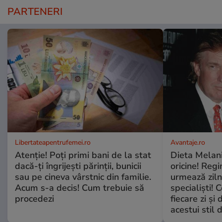
PARTENERI
Libertateapentrufemei.ro
Avantaje.ro
Atenție! Poți primi bani de la stat
Dieta Melan
dacă-ți îngrijești părinții, bunicii
oricine! Regi
sau pe cineva vârstnic din familie.
urmează zilni
Acum s-a decis! Cum trebuie să
specialiști! 
procedezi
fiecare zi și 
acestui stil 