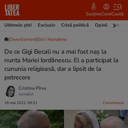
Susține
Cont
Caută
Ultimele știri
Exclusiv
Criză politică
Opinii
Intervi
|
Divertisment
|
Stiri Mondene
De ce Gigi Becali nu a mai fost naș la
nunta Mariei Iordănescu. El a participat la
cununia religioasă, dar a lipsit de la
petrecere
Cristina Pîrvu
Jurnalist
18 mai 2022, 09:21
Comentează