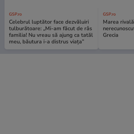
GSP.ro
GSP.ro
Celebrul luptător face dezvăluiri
Marea rivală
tulburătoare: „Mi-am făcut de râs
nerecunoscut
familia! Nu vreau să ajung ca tatăl
Grecia
meu, băutura i-a distrus viața”