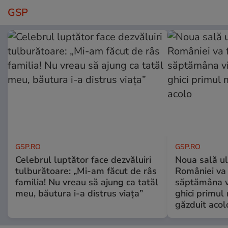
GSP
GSP.RO
GSP.RO
Celebrul luptător face dezvăluiri
Noua sală u
tulburătoare: „Mi-am făcut de râs
României va 
familia! Nu vreau să ajung ca tatăl
săptămâna vi
meu, băutura i-a distrus viața”
ghici primul 
găzduit acol