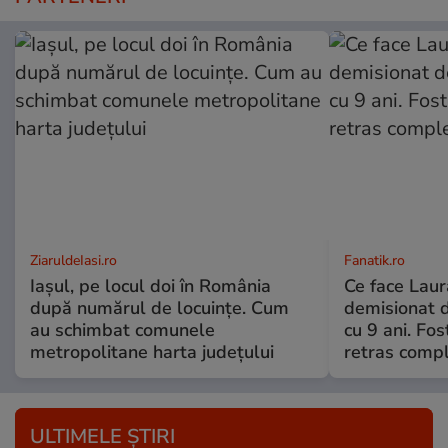
ZiaruldeIasi.ro
Fanatik.ro
Iașul, pe locul doi în România
Ce face Lau
după numărul de locuințe. Cum
demisionat d
au schimbat comunele
cu 9 ani. Fo
metropolitane harta județului
retras compl
ULTIMELE ȘTIRI