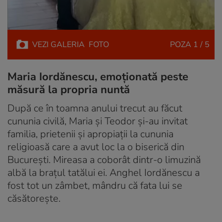
VEZI
GALERIA
FOTO
POZA
1 / 5
Maria Iordănescu, emoționată peste
măsură la propria nuntă
După ce în toamna anului trecut au făcut
cununia civilă, Maria și Teodor și-au invitat
familia, prietenii și apropiații la cununia
religioasă care a avut loc la o biserică din
București. Mireasa a coborât dintr-o limuzină
albă la brațul tatălui ei. Anghel Iordănescu a
fost tot un zâmbet, mândru că fata lui se
căsătorește.