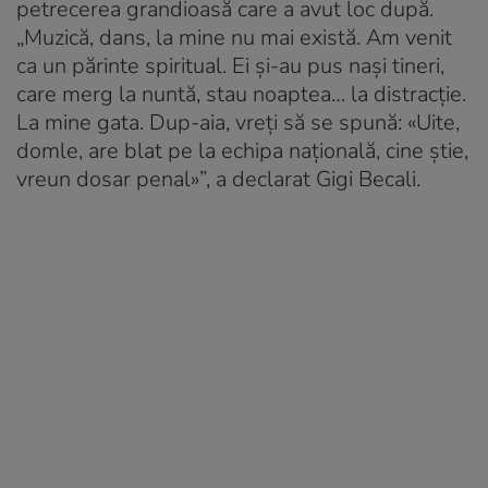
petrecerea grandioasă care a avut loc după.
„Muzică, dans, la mine nu mai există. Am venit
ca un părinte spiritual. Ei şi-au pus naşi tineri,
care merg la nuntă, stau noaptea… la distracţie.
La mine gata. Dup-aia, vreţi să se spună: «Uite,
domle, are blat pe la echipa naţională, cine ştie,
vreun dosar penal»”, a declarat Gigi Becali.