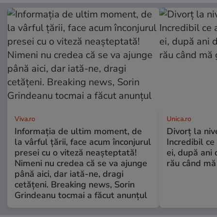
Viva.ro
Unica.ro
Informația de ultim moment, de
Divorț la nive
la vârful țării, face acum înconjurul
Incredibil ce
presei cu o viteză neașteptată!
ei, după ani 
Nimeni nu credea că se va ajunge
rău când mă
până aici, dar iată-ne, dragi
cetățeni. Breaking news, Sorin
Grindeanu tocmai a făcut anunțul