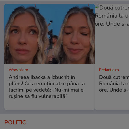
Wowbiz.ro
Redactia.ro
Andreea Ibacka a izbucnit în
Două cutrem
plâns! Ce a emoționat-o până la
România la d
lacrimi pe vedetă: „Nu-mi mai e
ore. Unde s
rușine să fiu vulnerabilă”
POLITIC