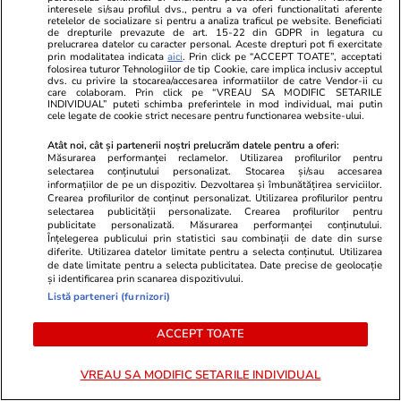
interesele si/sau profilul dvs., pentru a va oferi functionalitati aferente
retelelor de socializare si pentru a analiza traficul pe website. Beneficiati
Știri Externe
17:25
de drepturile prevazute de art. 15-22 din GDPR in legatura cu
prelucrarea datelor cu caracter personal. Aceste drepturi pot fi exercitate
Motivul pentru care ucrainenii atacă „eMagul
prin modalitatea indicata
aici
. Prin click pe “ACCEPT TOATE”, acceptati
folosirea tuturor Tehnologiilor de tip Cookie, care implica inclusiv acceptul
rusesc” și decizia luată de companie pentru a
dvs. cu privire la stocarea/accesarea informatiilor de catre Vendor-ii cu
care colaboram. Prin click pe “VREAU SA MODIFIC SETARILE
nu mai fi lovită de drone
INDIVIDUAL” puteti schimba preferintele in mod individual, mai putin
cele legate de cookie strict necesare pentru functionarea website-ului.
Atât noi, cât și partenerii noștri prelucrăm datele pentru a oferi:
Citește mai multe
Măsurarea performanței reclamelor. Utilizarea profilurilor pentru
selectarea conținutului personalizat. Stocarea și/sau accesarea
informațiilor de pe un dispozitiv. Dezvoltarea și îmbunătățirea serviciilor.
Crearea profilurilor de conținut personalizat. Utilizarea profilurilor pentru
selectarea publicității personalizate. Crearea profilurilor pentru
TRENDING
publicitate personalizată. Măsurarea performanței conținutului.
Înțelegerea publicului prin statistici sau combinații de date din surse
diferite. Utilizarea datelor limitate pentru a selecta conținutul. Utilizarea
Politică
25 iul.
de date limitate pentru a selecta publicitatea. Date precise de geolocație
și identificarea prin scanarea dispozitivului.
Mutarea prin care AUR, S.O.S. și POT au făcut
Listă parteneri (furnizori)
front comun în opoziție împotriva legii care
permite Armatei să doboare dronele
ACCEPT TOATE
neautorizate. CCR a tranșat definitiv disputa
VREAU SA MODIFIC SETARILE INDIVIDUAL