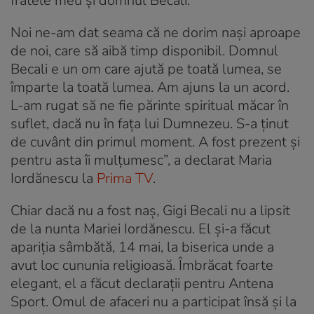
fratele meu și domnul Becali.
Noi ne-am dat seama că ne dorim nași aproape
de noi, care să aibă timp disponibil. Domnul
Becali e un om care ajută pe toată lumea, se
împarte la toată lumea. Am ajuns la un acord.
L-am rugat să ne fie părinte spiritual măcar în
suflet, dacă nu în fața lui Dumnezeu. S-a ținut
de cuvânt din primul moment. A fost prezent și
pentru asta îi mulțumesc”, a declarat Maria
Iordănescu la
Prima TV
.
Chiar dacă nu a fost naș, Gigi Becali nu a lipsit
de la nunta Mariei Iordănescu. El și-a făcut
apariția sâmbătă, 14 mai, la biserica unde a
avut loc cununia religioasă. Îmbrăcat foarte
elegant, el a făcut declarații pentru Antena
Sport. Omul de afaceri nu a participat însă și la