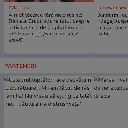
TVMania.ro
ObservatorNews
A rupt tăcerea fără nicio rușine!
Jandarmii au
Daniela Crudu spune totul despre
"bagaj suspec
activitatea ei de pe platformele
a îngenunche
pentru adulți: „Fac ce vreau, e
soție
wow!”
PARTENERI