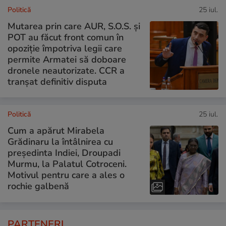
Politică
25 iul.
Mutarea prin care AUR, S.O.S. și
POT au făcut front comun în
opoziție împotriva legii care
permite Armatei să doboare
dronele neautorizate. CCR a
tranșat definitiv disputa
Politică
25 iul.
Cum a apărut Mirabela
Grădinaru la întâlnirea cu
președinta Indiei, Droupadi
Murmu, la Palatul Cotroceni.
Motivul pentru care a ales o
rochie galbenă
PARTENERI