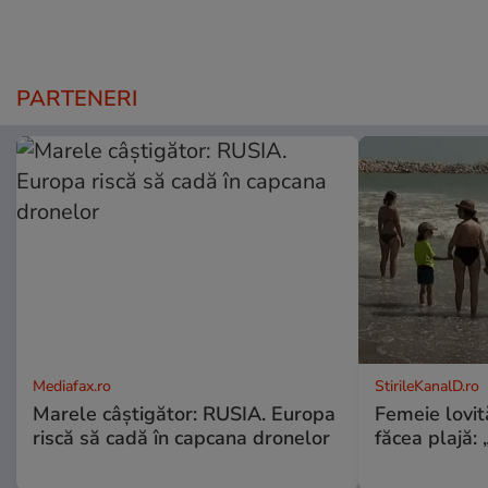
PARTENERI
Mediafax.ro
StirileKanalD.ro
Marele câștigător: RUSIA. Europa
Femeie lovit
riscă să cadă în capcana dronelor
făcea plajă: „