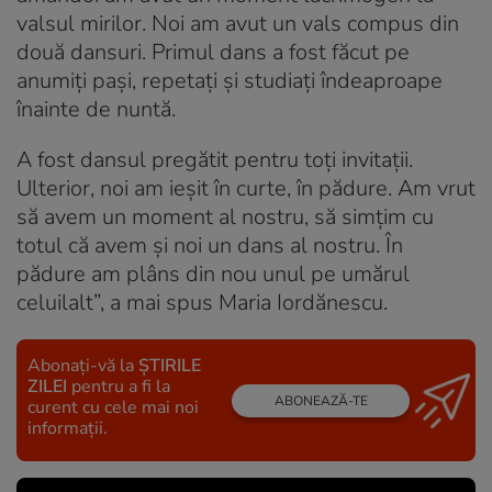
valsul mirilor. Noi am avut un vals compus din
două dansuri. Primul dans a fost făcut pe
anumiți pași, repetați și studiați îndeaproape
înainte de nuntă.
A fost dansul pregătit pentru toți invitații.
Ulterior, noi am ieșit în curte, în pădure. Am vrut
să avem un moment al nostru, să simțim cu
totul că avem și noi un dans al nostru. În
pădure am plâns din nou unul pe umărul
celuilalt”, a mai spus Maria Iordănescu.
Abonați-vă la
ȘTIRILE
ZILEI
pentru a fi la
ABONEAZĂ-TE
curent cu cele mai noi
informații.