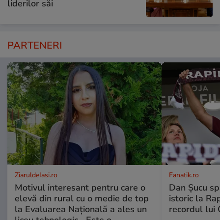
liderilor săi
PARTENERI
ZiaruldeIasi.ro
Fanatik.ro
Motivul interesant pentru care o
Dan Șucu sp
elevă din rural cu o medie de top
istoric la Ra
la Evaluarea Națională a ales un
recordul lui