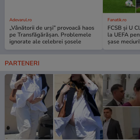
Adevarul.ro
Fanatik.ro
„Vânătorii de urși” provoacă haos
FCSB și U Cl
pe Transfăgărășan. Problemele
la UEFA pentr
ignorate ale celebrei șosele
șase meciuri
PARTENERI