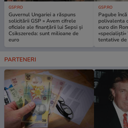
GSP.RO
GSP.RO
Guvernul Ungariei a răspuns
Pagube încă 
solicitării GSP » Avem cifrele
polivalenta 
oficiale ale finanțării lui Sepsi și
euro din Rom
Csikszereda: sunt milioane de
«specialiști»
euro
tentative de 
PARTENERI