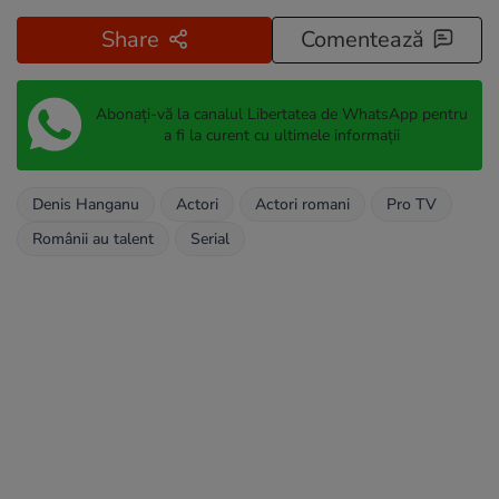
Share
Comentează
Abonați-vă la canalul Libertatea de WhatsApp pentru
a fi la curent cu ultimele informații
Denis Hanganu
Actori
Actori romani
Pro TV
Românii au talent
Serial