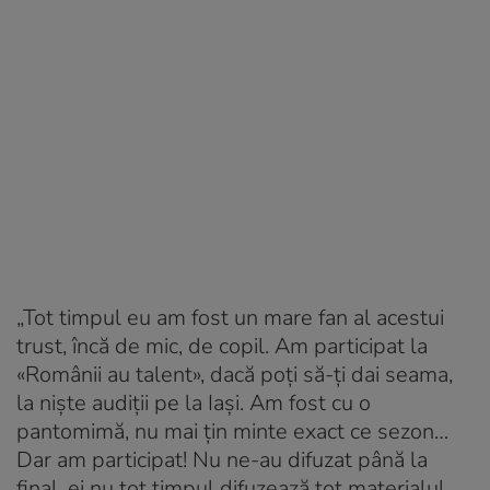
„Tot timpul eu am fost un mare fan al acestui
trust, încă de mic, de copil. Am participat la
«Românii au talent», dacă poți să-ți dai seama,
la niște audiții pe la Iași. Am fost cu o
pantomimă, nu mai țin minte exact ce sezon…
Dar am participat! Nu ne-au difuzat până la
final, ei nu tot timpul difuzează tot materialul