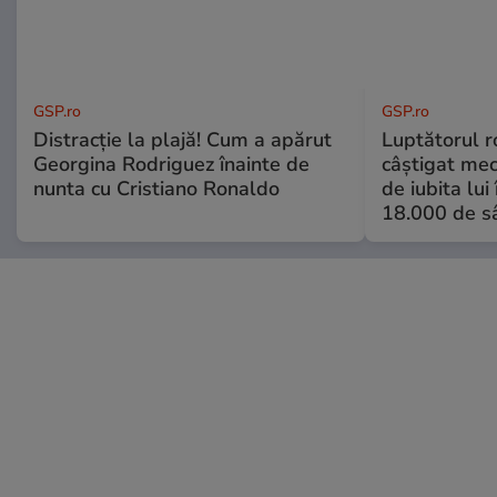
GSP.ro
GSP.ro
Distracție la plajă! Cum a apărut
Luptătorul 
Georgina Rodriguez înainte de
câștigat meci
nunta cu Cristiano Ronaldo
de iubita lui
18.000 de s