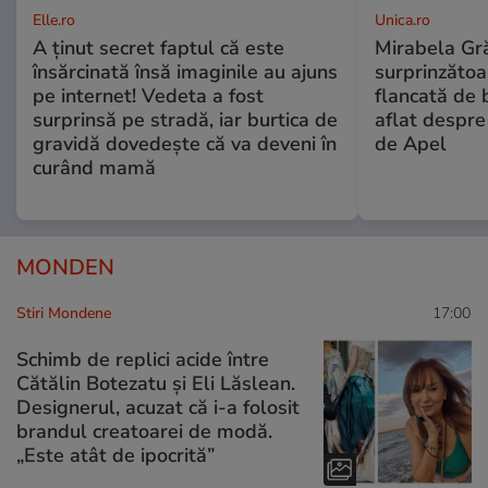
Elle.ro
Unica.ro
A ținut secret faptul că este
Mirabela Gră
însărcinată însă imaginile au ajuns
surprinzătoar
pe internet! Vedeta a fost
flancată de 
surprinsă pe stradă, iar burtica de
aflat despre
gravidă dovedește că va deveni în
de Apel
curând mamă
MONDEN
Stiri Mondene
17:00
Schimb de replici acide între
Cătălin Botezatu și Eli Lăslean.
Designerul, acuzat că i-a folosit
brandul creatoarei de modă.
„Este atât de ipocrită”