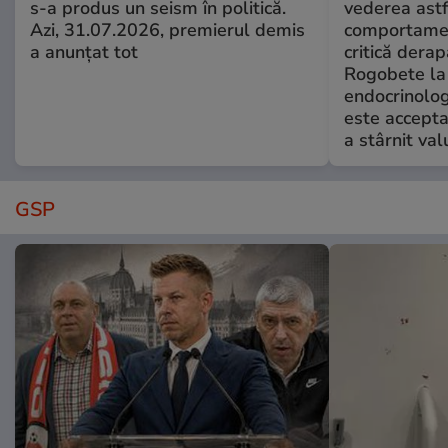
s-a produs un seism în politică.
vederea astf
Azi, 31.07.2026, premierul demis
comportamen
a anunțat tot
critică derap
Rogobete la
endocrinolog
este accepta
a stârnit valu
GSP