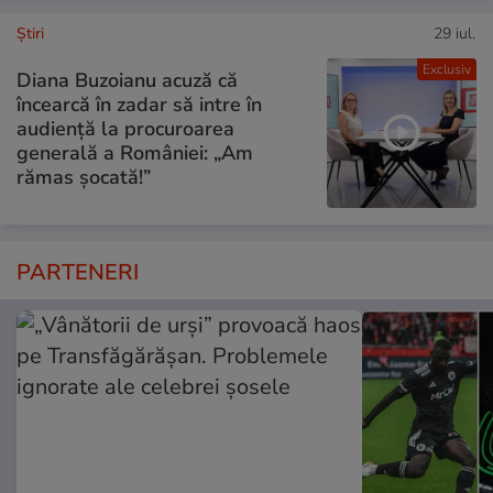
Ştiri
29 iul.
Exclusiv
Diana Buzoianu acuză că
încearcă în zadar să intre în
audiență la procuroarea
generală a României: „Am
rămas șocată!”
PARTENERI