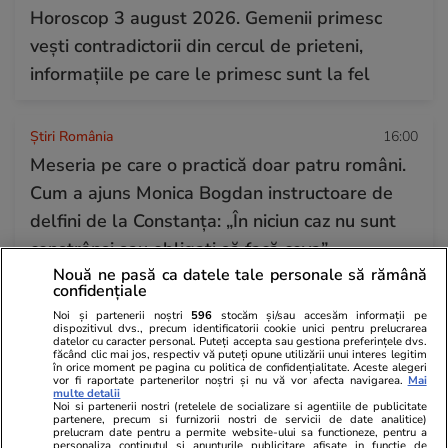
Horoscop 3 august 2026. Gemenii primesc
vești contradictorii din cercul de prieteni,
informațiile pe care le primesc sunt la fel
Știri România
16:00
Meseria pe care o practică doar patru români.
Cum a ajuns Monica Bogdan instructoare de
delfini de la Constanța: „În niciun caz nu sunt
constrânși sau obligați să facă ceva”
Nouă ne pasă ca datele tale personale să rămână
confidențiale
Știri România
07:58
Noi și partenerii noștri
596
stocăm și/sau accesăm informații pe
dispozitivul dvs., precum identificatorii cookie unici pentru prelucrarea
Dunărea secată: armata va arunca în aer
datelor cu caracter personal. Puteți accepta sau gestiona preferințele dvs.
făcând clic mai jos, respectiv vă puteți opune utilizării unui interes legitim
stânca Pârjoaia și ar putea scufunda 4 barje de
în orice moment pe pagina cu politica de confidențialitate. Aceste alegeri
vor fi raportate partenerilor noștri și nu vă vor afecta navigarea.
Mai
70 de metri încărcate cu pietre, pentru a devia
multe detalii
Noi si partenerii nostri (retelele de socializare si agentiile de publicitate
partenere, precum si furnizorii nostri de servicii de date analitice)
cursul apei
prelucram date pentru a permite website-ului sa functioneze, pentru a
personaliza continutul si anunturile publicitare afisate in functie de