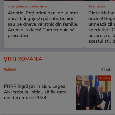
Libertateapentrufemei.ro
Avantaje.ro
Atenție! Poți primi bani de la stat
Dieta Melan
dacă-ți îngrijești părinții, bunicii
oricine! Regi
sau pe cineva vârstnic din familie.
urmează zilni
Acum s-a decis! Cum trebuie să
specialiști! 
procedezi
fiecare zi și 
acestui stil 
ȘTIRI ROMÂNIA
Politică
31 iul.
Analiză
PNRR îngrășat în ajun. Legea
ANI trebuia, inițial, să fie gata
din decembrie 2024