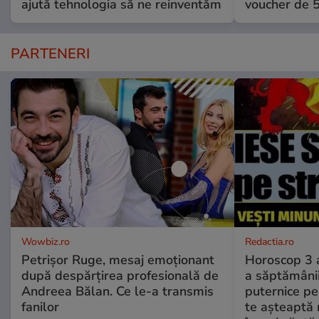
ajută tehnologia să ne reinventăm
voucher de 5
PARTENERI
Wowbiz.ro
Redactia.ro
Petrișor Ruge, mesaj emoționant
Horoscop 3 
după despărțirea profesională de
a săptămânii
Andreea Bălan. Ce le-a transmis
puternice pe
fanilor
te așteaptă 