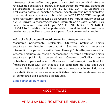
interesele si/sau profilul dvs., pentru a va oferi functionalitati aferente
retelelor de socializare si pentru a analiza traficul pe website. Beneficiati
de drepturile prevazute de art. 15-22 din GDPR in legatura cu
Știri România
18:33
prelucrarea datelor cu caracter personal. Aceste drepturi pot fi exercitate
Rezultatele loto din 2 august 2026. Numerele
prin modalitatea indicata
aici
. Prin click pe “ACCEPT TOATE”, acceptati
folosirea tuturor Tehnologiilor de tip Cookie, care implica inclusiv acceptul
dvs. cu privire la stocarea/accesarea informatiilor de catre Vendor-ii cu
câștigătoare extrase duminică
care colaboram. Prin click pe “VREAU SA MODIFIC SETARILE
INDIVIDUAL” puteti schimba preferintele in mod individual, mai putin
cele legate de cookie strict necesare pentru functionarea website-ului.
Atât noi, cât și partenerii noștri prelucrăm datele pentru a oferi:
Măsurarea performanței reclamelor. Utilizarea profilurilor pentru
selectarea conținutului personalizat. Stocarea și/sau accesarea
informațiilor de pe un dispozitiv. Dezvoltarea și îmbunătățirea serviciilor.
Crearea profilurilor de conținut personalizat. Utilizarea profilurilor pentru
selectarea publicității personalizate. Crearea profilurilor pentru
publicitate personalizată. Măsurarea performanței conținutului.
Înțelegerea publicului prin statistici sau combinații de date din surse
diferite. Utilizarea datelor limitate pentru a selecta conținutul. Utilizarea
de date limitate pentru a selecta publicitatea. Date precise de geolocație
și identificarea prin scanarea dispozitivului.
Listă parteneri (furnizori)
ACCEPT TOATE
Lifestyle
20:55
Lifestyle
Un patron din China a aflat ce a
La ce se uită
VREAU SA MODIFIC SETARILE INDIVIDUAL
făcut angajatul său la nuntă și l-a
când aleg să