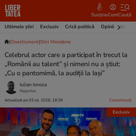
Susține
Cont
Caută
Ultimele știri
Exclusiv
Criză politică
Opinii
Intervi
|
Divertisment
|
Stiri Mondene
Celebrul actor care a participat în trecut la
„Românii au talent” și nimeni nu a știut:
„Cu o pantomimă, la audiții la Iași”
Iulian Ioncea
Reporter
Actualizat pe 03 iul. 2026, 18:39
Comentează
Exclusiv