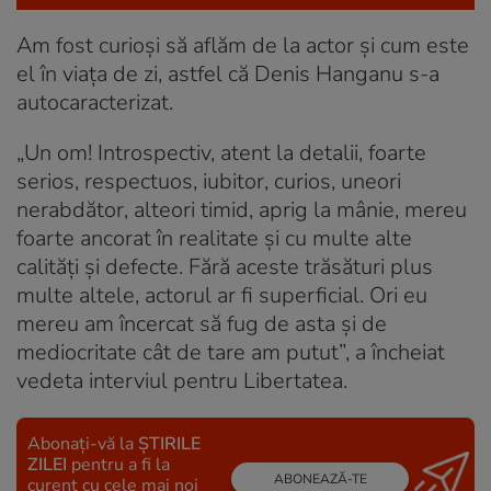
Am fost curioși să aflăm de la actor și cum este
el în viața de zi, astfel că Denis Hanganu s-a
autocaracterizat.
„Un om! Introspectiv, atent la detalii, foarte
serios, respectuos, iubitor, curios, uneori
nerabdător, alteori timid, aprig la mânie, mereu
foarte ancorat în realitate și cu multe alte
calități și defecte. Fără aceste trăsături plus
multe altele, actorul ar fi superficial. Ori eu
mereu am încercat să fug de asta și de
mediocritate cât de tare am putut”, a încheiat
vedeta interviul pentru Libertatea.
Abonați-vă la
ȘTIRILE
ZILEI
pentru a fi la
ABONEAZĂ-TE
curent cu cele mai noi