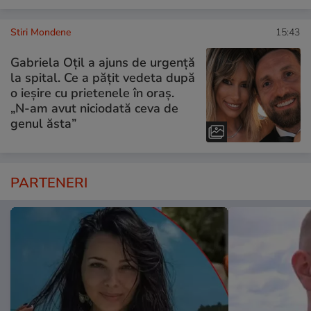
Stiri Mondene
15:43
Gabriela Oțil a ajuns de urgență
la spital. Ce a pățit vedeta după
o ieșire cu prietenele în oraș.
„N-am avut niciodată ceva de
genul ăsta”
PARTENERI