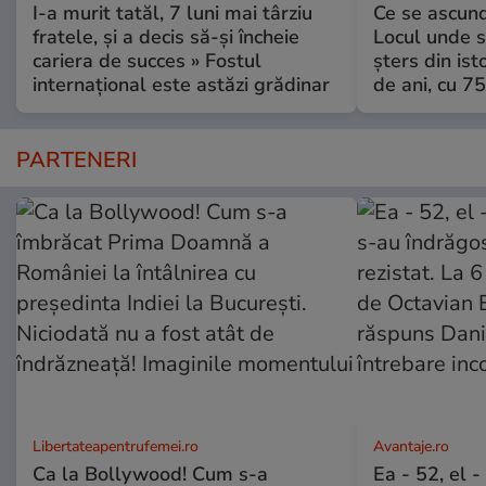
I-a murit tatăl, 7 luni mai târziu
Ce se ascund
fratele, și a decis să-și încheie
Locul unde s-
cariera de succes » Fostul
șters din ist
internațional este astăzi grădinar
de ani, cu 7
PARTENERI
Libertateapentrufemei.ro
Avantaje.ro
Ca la Bollywood! Cum s-a
Ea - 52, el 