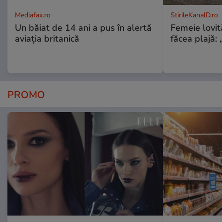
Mediafax.ro
StirileKanalD.ro
Un băiat de 14 ani a pus în alertă
Femeie lovit
aviația britanică
făcea plajă: „
PROMO