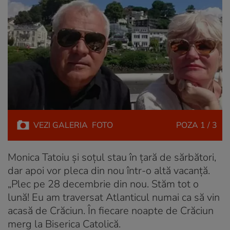
VEZI
GALERIA
FOTO
POZA
1 / 3
Monica Tatoiu și soțul stau în țară de sărbători,
dar apoi vor pleca din nou într-o altă vacanță.
„Plec pe 28 decembrie din nou. Stăm tot o
lună! Eu am traversat Atlanticul numai ca să vin
acasă de Crăciun. În fiecare noapte de Crăciun
merg la Biserica Catolică.