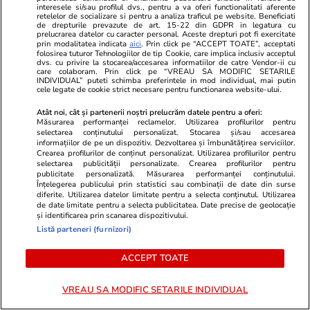
construirea unui parc fotovoltaic
actriță din l
interesele si/sau profilul dvs., pentru a va oferi functionalitati aferente
uriaș la marginea Iașului a învârtit
marocan acuz
retelelor de socializare si pentru a analiza traficul pe website. Beneficiati
de drepturile prevazute de art. 15-22 din GDPR in legatura cu
anul trecut 160 de milioane de
de la divorț:
prelucrarea datelor cu caracter personal. Aceste drepturi pot fi exercitate
prin modalitatea indicata
aici
. Prin click pe “ACCEPT TOATE”, acceptati
euro. Cine este fondatorul
soție”
folosirea tuturor Tehnologiilor de tip Cookie, care implica inclusiv acceptul
dvs. cu privire la stocarea/accesarea informatiilor de catre Vendor-ii cu
care colaboram. Prin click pe “VREAU SA MODIFIC SETARILE
INDIVIDUAL” puteti schimba preferintele in mod individual, mai putin
cele legate de cookie strict necesare pentru functionarea website-ului.
ULTIMELE ȘTIRI
Atât noi, cât și partenerii noștri prelucrăm datele pentru a oferi:
Măsurarea performanței reclamelor. Utilizarea profilurilor pentru
selectarea conținutului personalizat. Stocarea și/sau accesarea
Știri Externe
25 iul.
informațiilor de pe un dispozitiv. Dezvoltarea și îmbunătățirea serviciilor.
Crearea profilurilor de conținut personalizat. Utilizarea profilurilor pentru
Rusia va aduce încă 30.000 de soldaţi nord-
selectarea publicității personalizate. Crearea profilurilor pentru
publicitate personalizată. Măsurarea performanței conținutului.
coreeni ca să lupte împotriva Ucrainei, spune
Înțelegerea publicului prin statistici sau combinații de date din surse
diferite. Utilizarea datelor limitate pentru a selecta conținutul. Utilizarea
Volodimir Zelenski
de date limitate pentru a selecta publicitatea. Date precise de geolocație
și identificarea prin scanarea dispozitivului.
Listă parteneri (furnizori)
Știri Externe
25 iul.
ACCEPT TOATE
Un avion de mici dimensiuni s-a prăbușit peste
o casă, în Germania, și doi bărbați au murit
VREAU SA MODIFIC SETARILE INDIVIDUAL