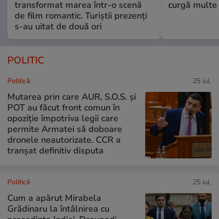
transformat marea într-o scenă
curgă multe l
de film romantic. Turiștii prezenți
s-au uitat de două ori
POLITIC
Politică
25 iul.
Mutarea prin care AUR, S.O.S. și
POT au făcut front comun în
opoziție împotriva legii care
permite Armatei să doboare
dronele neautorizate. CCR a
tranșat definitiv disputa
Politică
25 iul.
Cum a apărut Mirabela
Grădinaru la întâlnirea cu