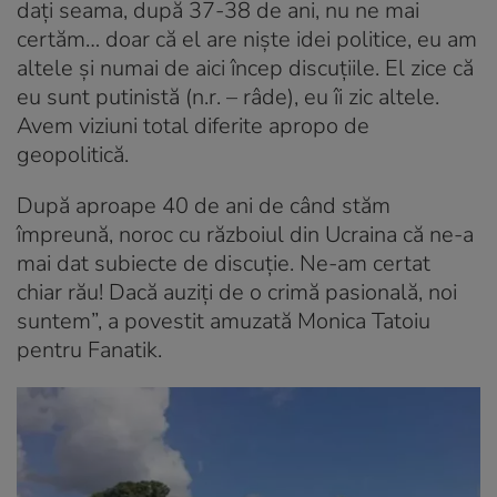
dați seama, după 37-38 de ani, nu ne mai
certăm… doar că el are niște idei politice, eu am
altele și numai de aici încep discuțiile. El zice că
eu sunt putinistă (n.r. – râde), eu îi zic altele.
Avem viziuni total diferite apropo de
geopolitică.
După aproape 40 de ani de când stăm
împreună, noroc cu războiul din Ucraina că ne-a
mai dat subiecte de discuție. Ne-am certat
chiar rău! Dacă auziți de o crimă pasională, noi
suntem”, a povestit amuzată Monica Tatoiu
pentru Fanatik.