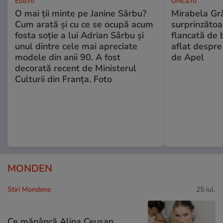
Elle.ro
Unica.ro
O mai ții minte pe Janine Sârbu?
Mirabela Gră
Cum arată și cu ce se ocupă acum
surprinzătoar
fosta soție a lui Adrian Sârbu și
flancată de 
unul dintre cele mai apreciate
aflat despre
modele din anii 90. A fost
de Apel
decorată recent de Ministerul
Culturii din Franța. Foto
MONDEN
Stiri Mondene
25 iul.
Ce mănâncă Alina Ceușan