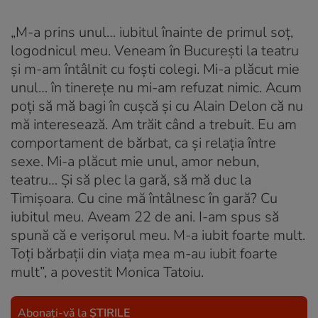
„M-a prins unul… iubitul înainte de primul soț,
logodnicul meu. Veneam în București la teatru
și m-am întâlnit cu foști colegi. Mi-a plăcut mie
unul… în tinerețe nu mi-am refuzat nimic. Acum
poți să mă bagi în cușcă și cu Alain Delon că nu
mă interesează. Am trăit când a trebuit. Eu am
comportament de bărbat, ca și relația între
sexe. Mi-a plăcut mie unul, amor nebun,
teatru… Și să plec la gară, să mă duc la
Timișoara. Cu cine mă întâlnesc în gară? Cu
iubitul meu. Aveam 22 de ani. I-am spus să
spună că e verișorul meu. M-a iubit foarte mult.
Toți bărbații din viața mea m-au iubit foarte
mult”, a povestit Monica Tatoiu.
Abonați-vă la
ȘTIRILE