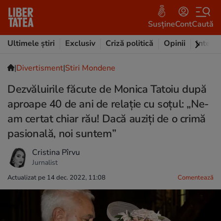
Susține
Cont
Caută
Ultimele știri
Exclusiv
Criză politică
Opinii
Intervi
|
Divertisment
|
Stiri Mondene
Dezvăluirile făcute de Monica Tatoiu după
aproape 40 de ani de relație cu soțul: „Ne-
am certat chiar rău! Dacă auziți de o crimă
pasională, noi suntem”
Cristina Pîrvu
Jurnalist
Actualizat pe 14 dec. 2022, 11:08
Comentează