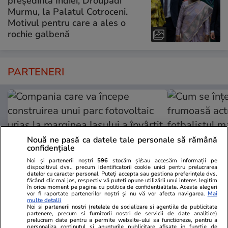
președinta Indiei, Droupadi
Murmu, la Palatul Cotroceni.
Motivul pentru care a ales o
rochie galbenă
PARTENERI
Nouă ne pasă ca datele tale personale să rămână
confidențiale
Noi și partenerii noștri
596
stocăm și/sau accesăm informații pe
dispozitivul dvs., precum identificatorii cookie unici pentru prelucrarea
datelor cu caracter personal. Puteți accepta sau gestiona preferințele dvs.
făcând clic mai jos, respectiv vă puteți opune utilizării unui interes legitim
în orice moment pe pagina cu politica de confidențialitate. Aceste alegeri
vor fi raportate partenerilor noștri și nu vă vor afecta navigarea.
Mai
multe detalii
ZiaruldeIasi.ro
Fanatik.ro
Noi si partenerii nostri (retelele de socializare si agentiile de publicitate
partenere, precum si furnizorii nostri de servicii de date analitice)
Compania care va începe
Cum se înțe
prelucram date pentru a permite website-ului sa functioneze, pentru a
personaliza continutul si anunturile publicitare afisate in functie de