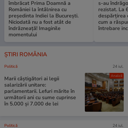
îmbrăcat Prima Doamnă a
s-au îndrăgos
României la întâlnirea cu
rezistat. La 
președinta Indiei la București.
despărțirea 
Niciodată nu a fost atât de
cum a răspu
îndrăzneață! Imaginile
întrebare i
momentului
ȘTIRI ROMÂNIA
Politică
24 iul.
Analiză
Marii câștigători ai legii
salarizării unitare:
parlamentarii. Lefuri mărite în
următorii ani cu sume cuprinse
în 5.000 și 7.000 de lei
Politică
24 iul.