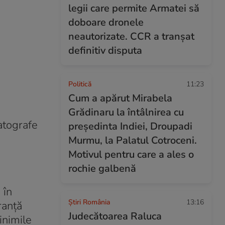
legii care permite Armatei să
doboare dronele
neautorizate. CCR a tranșat
definitiv disputa
Politică
11:23
Cum a apărut Mirabela
Grădinaru la întâlnirea cu
atografe
președinta Indiei, Droupadi
Murmu, la Palatul Cotroceni.
Motivul pentru care a ales o
rochie galbenă
 în
Știri România
13:16
ranță
Judecătoarea Raluca
inimile