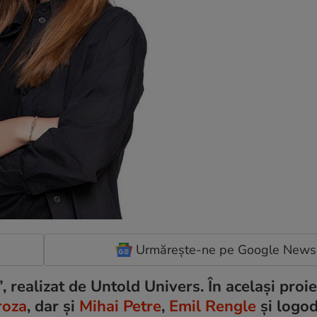
Urmărește-ne pe Google News
, realizat de Untold Univers. În același proie
roza
, dar și
Mihai Petre
,
Emil Rengle
și logod