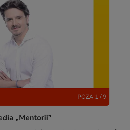
POZA
1 / 9
edia „Mentorii”