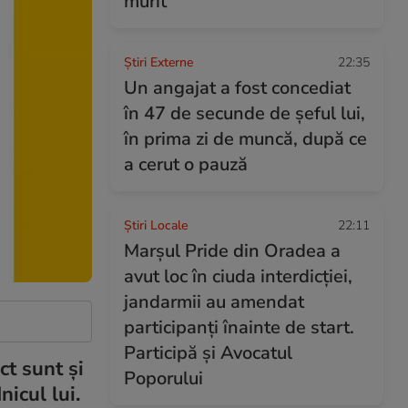
murit
Știri Externe
22:35
Un angajat a fost concediat
în 47 de secunde de șeful lui,
în prima zi de muncă, după ce
a cerut o pauză
Știri Locale
22:11
Marșul Pride din Oradea a
avut loc în ciuda interdicției,
jandarmii au amendat
participanți înainte de start.
Participă și Avocatul
ct sunt și
Poporului
nicul lui.