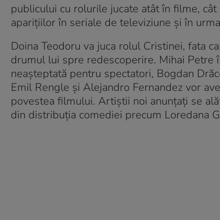
publicului cu rolurile jucate atât în filme, câ
aparițiilor în seriale de televiziune și în ur
Doina Teodoru va juca rolul Cristinei, fata ca
drumul lui spre redescoperire. Mihai Petre î
neașteptată pentru spectatori, Bogdan Drăcea
Emil Rengle și Alejandro Fernandez vor ave
povestea filmului. Artiștii noi anunțați se al
din distribuția comediei precum Loredana G