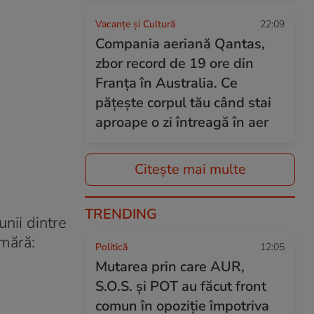
Vacanțe și Cultură
22:09
Compania aeriană Qantas,
zbor record de 19 ore din
Franța în Australia. Ce
pățește corpul tău când stai
aproape o zi întreagă în aer
Citește mai multe
TRENDING
nii dintre
umără:
Politică
12:05
Mutarea prin care AUR,
S.O.S. și POT au făcut front
comun în opoziție împotriva