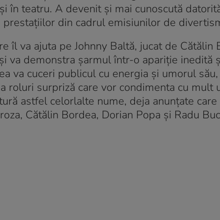
t și în teatru. A devenit și mai cunoscută datorit
ma prestațiilor din cadrul emisiunilor de divertis
re îl va ajuta pe Johnny Baltă, jucat de Cătălin
și va demonstra șarmul într-o apariție inedită ș
 va cuceri publicul cu energia și umorul său, 
a roluri surpriză care vor condimenta cu mult
ătură astfel celorlalte nume, deja anunțate care
roza, Cătălin Bordea, Dorian Popa și Radu Buc