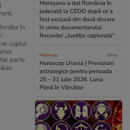
Moroșanu a dat România în
ă
judecată la CEDO după ce a
ment.
fost exclusă din două dosare
 Bordea în
în urma documentarului
i
Recorder „Justiție capturată”
iar cuplul
 umor
Horoscop
24 iul.
 fac parte
Horoscop Urania | Previziuni
ălae.
astrologice pentru perioada
25 – 31 iulie 2026. Luna
Plină în Vărsător