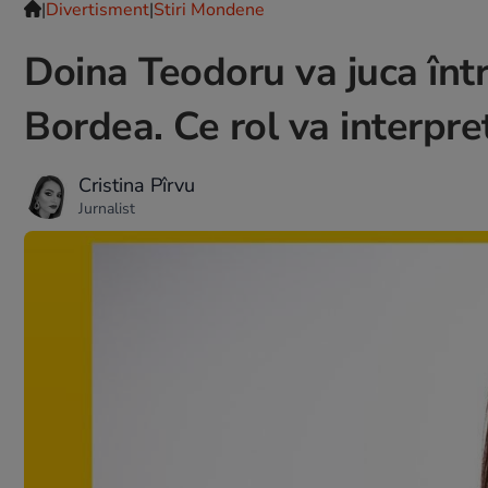
|
Divertisment
|
Stiri Mondene
Doina Teodoru va juca într
Bordea. Ce rol va interpret
Cristina Pîrvu
Jurnalist