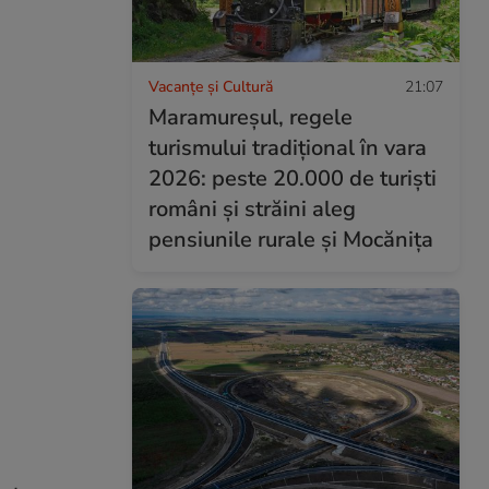
Vacanțe și Cultură
21:07
Maramureșul, regele
turismului tradițional în vara
2026: peste 20.000 de turiști
români și străini aleg
pensiunile rurale și Mocănița