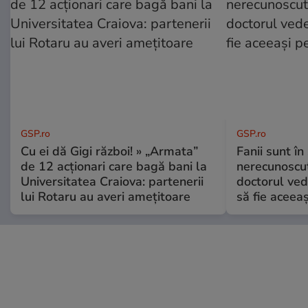
GSP.ro
GSP.ro
Cu ei dă Gigi război! » „Armata”
Fanii sunt în 
de 12 acționari care bagă bani la
nerecunoscut
Universitatea Craiova: partenerii
doctorul ved
lui Rotaru au averi amețitoare
să fie aceea