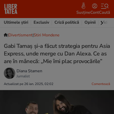
Susține
Cont
Caută
Ultimele știri
Exclusiv
Criză politică
Opinii
Video
|
Divertisment
|
Stiri Mondene
Gabi Tamaș și-a făcut strategia pentru Asia
Express, unde merge cu Dan Alexa. Ce as
are în mânecă: „Mie îmi plac provocările”
Diana Stamen
Jurnalist
Actualizat pe 26 ian. 2025, 02:02
Comentează