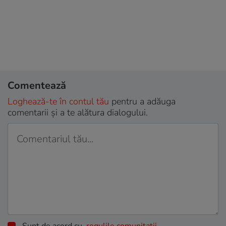
Comentează
Loghează-te în contul tău
pentru a adăuga
comentarii și a te alătura dialogului.
Sunt de acord cu
regulile comunitatii