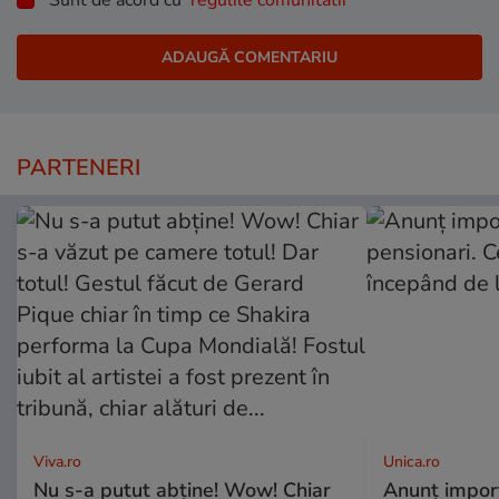
PARTENERI
Viva.ro
Unica.ro
Nu s-a putut abține! Wow! Chiar
Anunț impor