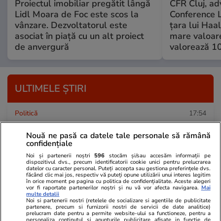
Proiectul imobiliar pregătit lângă
CFR Cluj, adv
Lidl Moara de Foc este scos la
Conference L
vânzare. Dezvoltatorul este
țara lui Haal
asociat în piață cu un alt proiect
mare valoare
de anvergură
valorează 10
ULTIMELE ȘTIRI
Politică
17:54
Sorin Grindeanu spune că PSD nu va da „pe
Nouă ne pasă ca datele tale personale să rămână
mâna inculpatului Ciprian Ciucu” autorizațiile
confidențiale
de construire din București
Noi și partenerii noștri
596
stocăm și/sau accesăm informații pe
dispozitivul dvs., precum identificatorii cookie unici pentru prelucrarea
datelor cu caracter personal. Puteți accepta sau gestiona preferințele dvs.
făcând clic mai jos, respectiv vă puteți opune utilizării unui interes legitim
în orice moment pe pagina cu politica de confidențialitate. Aceste alegeri
Educație
17:52
vor fi raportate partenerilor noștri și nu vă vor afecta navigarea.
Mai
multe detalii
Cum au pierdut mai mulți profesori examenul
Noi si partenerii nostri (retelele de socializare si agentiile de publicitate
partenere, precum si furnizorii nostri de servicii de date analitice)
de Titularizare 2026 din cauza unor aplicații de
prelucram date pentru a permite website-ului sa functioneze, pentru a
personaliza continutul si anunturile publicitare afisate in functie de