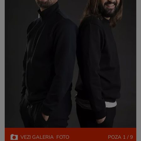
VEZI
GALERIA
FOTO
POZA
1 / 9