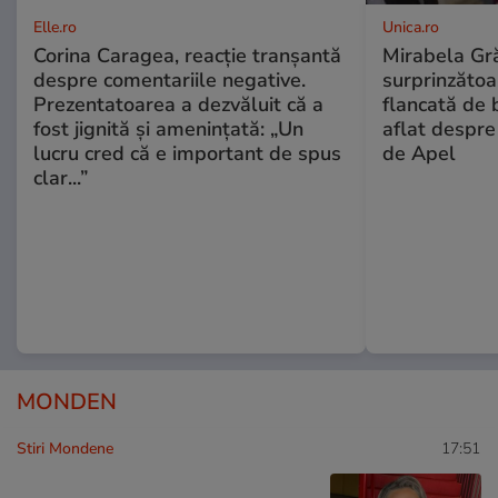
Elle.ro
Unica.ro
Corina Caragea, reacție tranșantă
Mirabela Gră
despre comentariile negative.
surprinzătoar
Prezentatoarea a dezvăluit că a
flancată de 
fost jignită și amenințată: „Un
aflat despre
lucru cred că e important de spus
de Apel
clar...”
MONDEN
Stiri Mondene
17:51