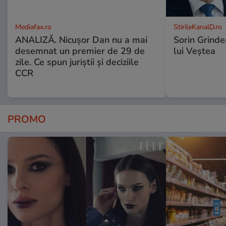
Mediafax.ro
StirileKanalD.ro
ANALIZĂ. Nicușor Dan nu a mai
Sorin Grinde
desemnat un premier de 29 de
lui Veștea
zile. Ce spun juriștii și deciziile
CCR
PROMO