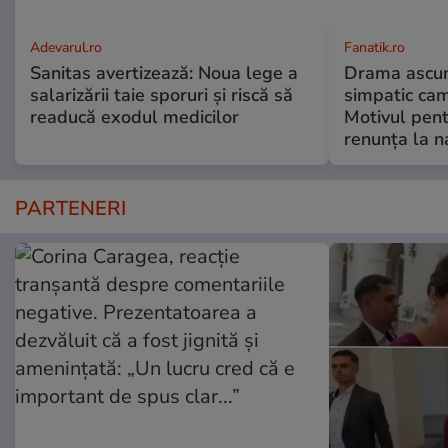
Adevarul.ro
Fanatik.ro
Sanitas avertizează: Noua lege a
Drama ascun
salarizării taie sporuri și riscă să
simpatic ca
readucă exodul medicilor
Motivul pent
renunța la n
PARTENERI