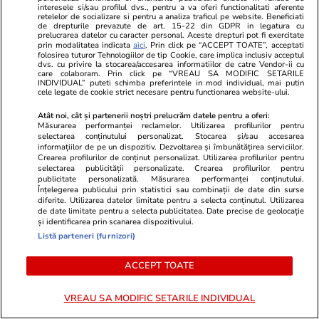
ride-sharing
interesele si/sau profilul dvs., pentru a va oferi functionalitati aferente
retelelor de socializare si pentru a analiza traficul pe website. Beneficiati
de drepturile prevazute de art. 15-22 din GDPR in legatura cu
prelucrarea datelor cu caracter personal. Aceste drepturi pot fi exercitate
prin modalitatea indicata
aici
. Prin click pe “ACCEPT TOATE”, acceptati
Stiri Mondene
17:51
folosirea tuturor Tehnologiilor de tip Cookie, care implica inclusiv acceptul
dvs. cu privire la stocarea/accesarea informatiilor de catre Vendor-ii cu
Reacția Mirelei Vaida după ce a fost numită
care colaboram. Prin click pe “VREAU SA MODIFIC SETARILE
INDIVIDUAL” puteti schimba preferintele in mod individual, mai putin
„isterică”: „Păi voi nu știți ce am făcut în Asia
cele legate de cookie strict necesare pentru functionarea website-ului.
Express! Nu mă cunoașteți!?”
Atât noi, cât și partenerii noștri prelucrăm datele pentru a oferi:
Măsurarea performanței reclamelor. Utilizarea profilurilor pentru
selectarea conținutului personalizat. Stocarea și/sau accesarea
informațiilor de pe un dispozitiv. Dezvoltarea și îmbunătățirea serviciilor.
Știri Externe
17:45
Crearea profilurilor de conținut personalizat. Utilizarea profilurilor pentru
selectarea publicității personalizate. Crearea profilurilor pentru
Directorul FBI Kash Patel intenționează să
publicitate personalizată. Măsurarea performanței conținutului.
Înțelegerea publicului prin statistici sau combinații de date din surse
efectueze o vizită „neobișnuită și delicată” în
diferite. Utilizarea datelor limitate pentru a selecta conținutul. Utilizarea
de date limitate pentru a selecta publicitatea. Date precise de geolocație
Rusia
și identificarea prin scanarea dispozitivului.
Listă parteneri (furnizori)
Citește mai multe
ACCEPT TOATE
VREAU SA MODIFIC SETARILE INDIVIDUAL
TRENDING