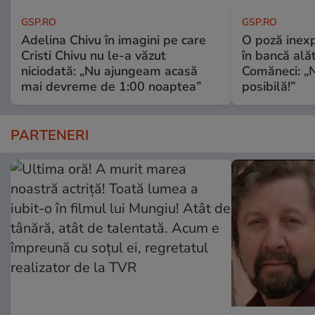
GSP.RO
GSP.RO
Adelina Chivu în imagini pe care
O poză inexp
Cristi Chivu nu le-a văzut
în bancă ală
niciodată: „Nu ajungeam acasă
Comăneci: „N
mai devreme de 1:00 noaptea”
posibilă!”
PARTENERI