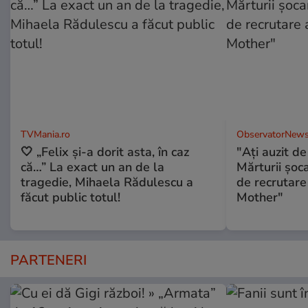
TVMania.ro
ObservatorNews
🤍 „Felix și-a dorit asta, în caz
"Aţi auzit 
că…” La exact un an de la
Mărturii şo
tragedie, Mihaela Rădulescu a
de recrutare
făcut public totul!
Mother"
PARTENERI