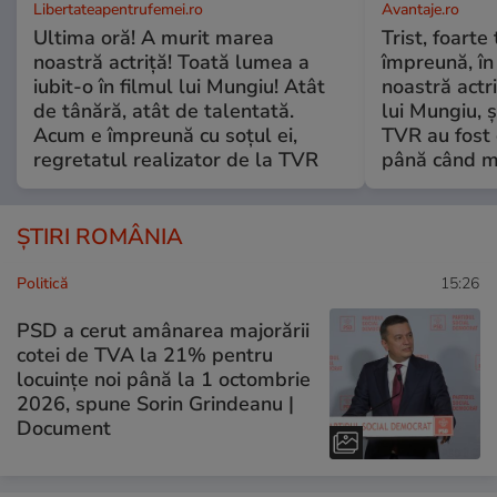
Libertateapentrufemei.ro
Avantaje.ro
Ultima oră! A murit marea
Trist, foarte
noastră actriță! Toată lumea a
împreună, în
iubit-o în filmul lui Mungiu! Atât
noastră actri
de tânără, atât de talentată.
lui Mungiu, ș
Acum e împreună cu soțul ei,
TVR au fost 
regretatul realizator de la TVR
până când mo
ȘTIRI ROMÂNIA
Politică
15:26
PSD a cerut amânarea majorării
cotei de TVA la 21% pentru
locuințe noi până la 1 octombrie
2026, spune Sorin Grindeanu |
Document