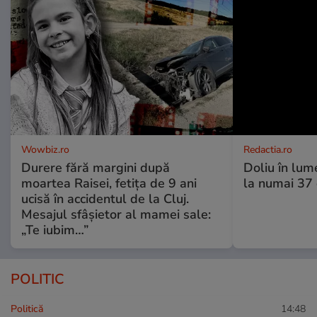
Wowbiz.ro
Redactia.ro
Durere fără margini după
Doliu în lume
moartea Raisei, fetița de 9 ani
la numai 37 d
ucisă în accidentul de la Cluj.
Mesajul sfâșietor al mamei sale:
„Te iubim…”
POLITIC
Politică
14:48