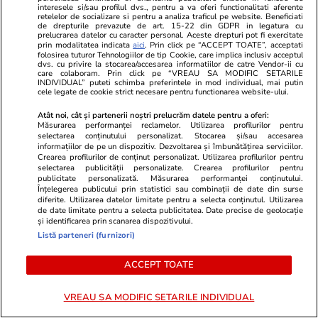
interesele si/sau profilul dvs., pentru a va oferi functionalitati aferente
retelelor de socializare si pentru a analiza traficul pe website. Beneficiati
de drepturile prevazute de art. 15-22 din GDPR in legatura cu
prelucrarea datelor cu caracter personal. Aceste drepturi pot fi exercitate
prin modalitatea indicata
aici
. Prin click pe “ACCEPT TOATE”, acceptati
folosirea tuturor Tehnologiilor de tip Cookie, care implica inclusiv acceptul
dvs. cu privire la stocarea/accesarea informatiilor de catre Vendor-ii cu
care colaboram. Prin click pe “VREAU SA MODIFIC SETARILE
INDIVIDUAL” puteti schimba preferintele in mod individual, mai putin
cele legate de cookie strict necesare pentru functionarea website-ului.
Atât noi, cât și partenerii noștri prelucrăm datele pentru a oferi:
Măsurarea performanței reclamelor. Utilizarea profilurilor pentru
selectarea conținutului personalizat. Stocarea și/sau accesarea
informațiilor de pe un dispozitiv. Dezvoltarea și îmbunătățirea serviciilor.
Crearea profilurilor de conținut personalizat. Utilizarea profilurilor pentru
ZiaruldeIasi.ro
Fanatik.ro
selectarea publicității personalizate. Crearea profilurilor pentru
Motivul interesant pentru care o
Meme Stoica
publicitate personalizată. Măsurarea performanței conținutului.
Înțelegerea publicului prin statistici sau combinații de date din surse
elevă din rural cu o medie de top
transferul n
diferite. Utilizarea datelor limitate pentru a selecta conținutul. Utilizarea
la Evaluarea Națională a ales un
„E chestiune 
de date limitate pentru a selecta publicitatea. Date precise de geolocație
și identificarea prin scanarea dispozitivului.
liceu tehnologic. „Este o
Listă parteneri (furnizori)
nebuloasă și pentru noi”
ACCEPT TOATE
VREAU SA MODIFIC SETARILE INDIVIDUAL
ULTIMELE ȘTIRI