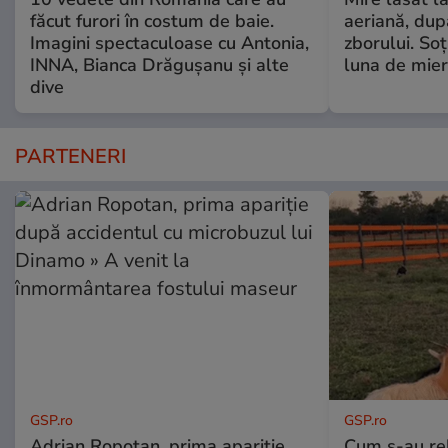
făcut furori în costum de baie.
aeriană, du
Imagini spectaculoase cu Antonia,
zborului. Soţ
INNA, Bianca Drăgușanu și alte
luna de mie
dive
PARTENERI
GSP.ro
GSP.ro
Adrian Ropotan, prima apariție
Cum s-au re