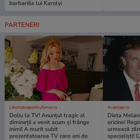
barbariile lui Karolyi
PARTENERI
Libertateapentrufemei.ro
Avantaje.ro
Doliu la TV! Anunțul tragic al
Dieta Melan
dimineții a venit acum și frânge
oricine! Regi
inimi! A murit subit
urmează zilni
prezentatoarea TV care ani de
specialiști! 