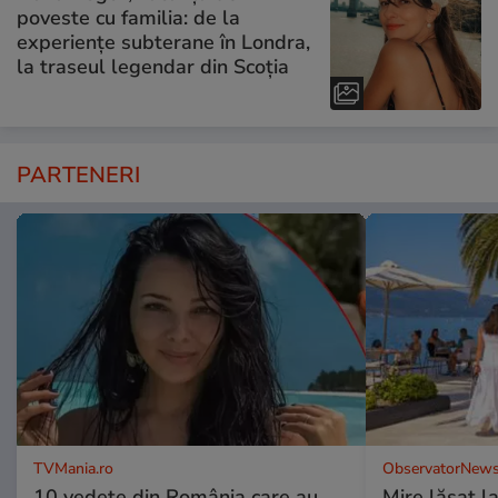
poveste cu familia: de la
experiențe subterane în Londra,
la traseul legendar din Scoția
PARTENERI
TVMania.ro
ObservatorNews
10 vedete din România care au
Mire lăsat l