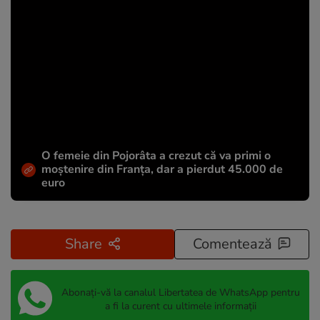
O femeie din Pojorâta a crezut că va primi o
moștenire din Franța, dar a pierdut 45.000 de
euro
Share
Comentează
Abonați-vă la canalul Libertatea de WhatsApp pentru
a fi la curent cu ultimele informații