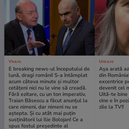
Viva.ro
Unica.ro
E breaking news-ul începutului de
Așa arată az
lună, dragi români! S-a întâmplat
din România!
acum câteva minute și multor
excentrice pe
cetățeni nici nu le vine să creadă.
devenit cel 
Fără ezitare, cu un ton imperativ,
Uită-te bine 
Traian Băsescu a făcut anunțul la
cine e în poz
care nimeni, dar nimeni nu se
zile la TV!!
aștepta. Și cu atât mai puțin
susținătorii lui Ilie Bolojan! Ce a
spus fostul președinte al