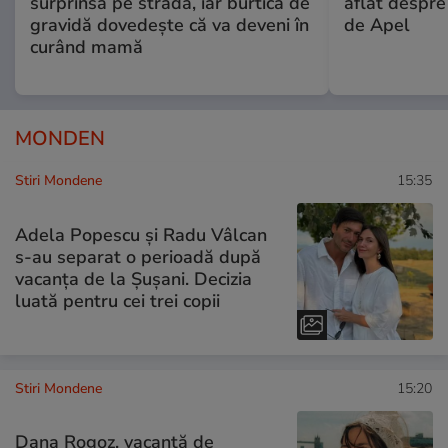
surprinsă pe stradă, iar burtica de
aflat despre
gravidă dovedește că va deveni în
de Apel
curând mamă
MONDEN
Stiri Mondene
15:35
Adela Popescu și Radu Vâlcan
s-au separat o perioadă după
vacanța de la Șușani. Decizia
luată pentru cei trei copii
Stiri Mondene
15:20
Dana Rogoz, vacanță de