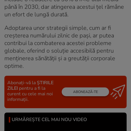
până în 2030, dar atingerea acestui țel rămâne
un efort de lungă durată.
Adoptarea unor strategii simple, cum ar fi
creșterea numărului zilnic de pași, ar putea
contribui la combaterea acestei probleme
globale, oferind o soluție accesibilă pentru
menținerea sănătății și a greutății corporale
optime.
Abonați-vă la
ȘTIRILE
ZILEI
pentru a fi la
ABONEAZĂ-TE
curent cu cele mai noi
informații.
URMĂREȘTE CEL MAI NOU VIDEO