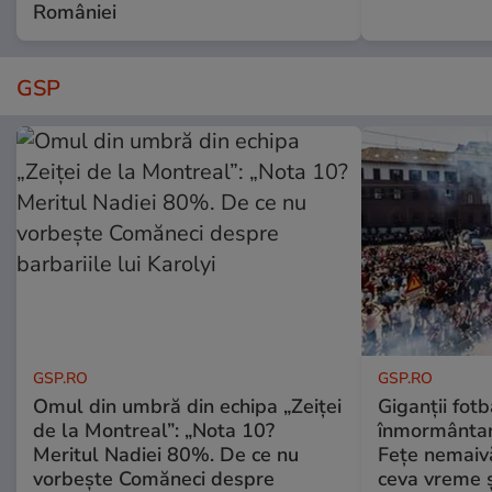
României
GSP
GSP.RO
GSP.RO
Omul din umbră din echipa „Zeiței
Giganții fotb
de la Montreal”: „Nota 10?
înmormântare
Meritul Nadiei 80%. De ce nu
Fețe nemaivă
vorbește Comăneci despre
ceva vreme ș