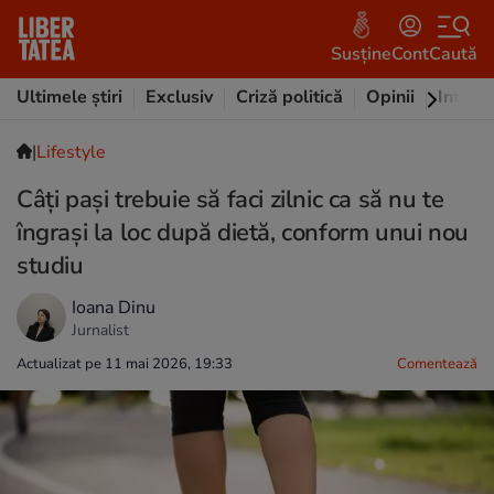
Susține
Cont
Caută
Ultimele știri
Exclusiv
Criză politică
Opinii
Intervi
|
Lifestyle
Câți pași trebuie să faci zilnic ca să nu te
îngrași la loc după dietă, conform unui nou
studiu
Ioana Dinu
Jurnalist
Actualizat pe 11 mai 2026, 19:33
Comentează