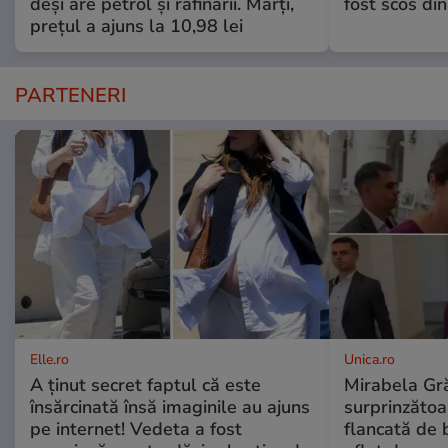
deși are petrol și rafinării. Marți,
fost scos din
prețul a ajuns la 10,98 lei
PARTENERI
Elle.ro
Unica.ro
A ținut secret faptul că este
Mirabela Gră
însărcinată însă imaginile au ajuns
surprinzătoar
pe internet! Vedeta a fost
flancată de 