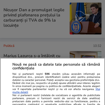
Nicușor Dan a promulgat legile
privind plafonarea prețului la
carburanți și TVA de 9% la
locuințe
Politică
10:32
Marius Lazurca s-a întâlnit cu
subsecretarul american al
Nouă ne pasă ca datele tale personale să rămână
Apărării, Elbridge Colby:
confidențiale
România, pilon-cheie în noua
Noi și partenerii noștri
596
stocăm și/sau accesăm informații pe
doctrină „NATO 3.0”
dispozitivul dvs., precum identificatorii cookie unici pentru prelucrarea
datelor cu caracter personal. Puteți accepta sau gestiona preferințele dvs.
făcând clic mai jos, respectiv vă puteți opune utilizării unui interes legitim
în orice moment pe pagina cu politica de confidențialitate. Aceste alegeri
vor fi raportate partenerilor noștri și nu vă vor afecta navigarea.
Mai
multe detalii
Noi si partenerii nostri (retelele de socializare si agentiile de publicitate
PARTENERI
partenere, precum si furnizorii nostri de servicii de date analitice)
prelucram date pentru a permite website-ului sa functioneze, pentru a
personaliza continutul si anunturile publicitare afisate in functie de