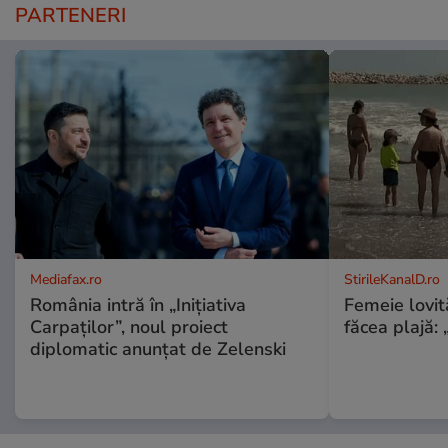
PARTENERI
Mediafax.ro
StirileKanalD.ro
România intră în „Inițiativa
Femeie lovit
Carpaților”, noul proiect
făcea plajă: „
diplomatic anunțat de Zelenski