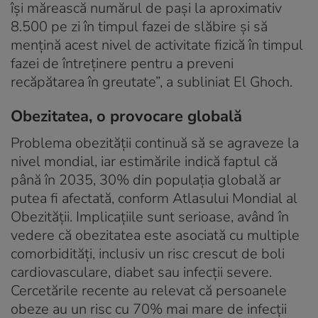
își mărească numărul de pași la aproximativ
8.500 pe zi în timpul fazei de slăbire și să
mențină acest nivel de activitate fizică în timpul
fazei de întreținere pentru a preveni
recăpătarea în greutate”, a subliniat El Ghoch.
Obezitatea, o provocare globală
Problema obezității continuă să se agraveze la
nivel mondial, iar estimările indică faptul că
până în 2035, 30% din populația globală ar
putea fi afectată, conform Atlasului Mondial al
Obezității. Implicațiile sunt serioase, având în
vedere că obezitatea este asociată cu multiple
comorbidități, inclusiv un risc crescut de boli
cardiovasculare, diabet sau infecții severe.
Cercetările recente au relevat că persoanele
obeze au un risc cu 70% mai mare de infecții