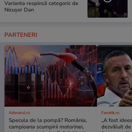
Varianta respinsă categoric de
Nicușor Dan
PARTENERI
Adevarul.ro
Fanatik.ro
Specula de la pompă? România,
„A fost ideea
campioana scumpirii motorinei,
dezvăluit de