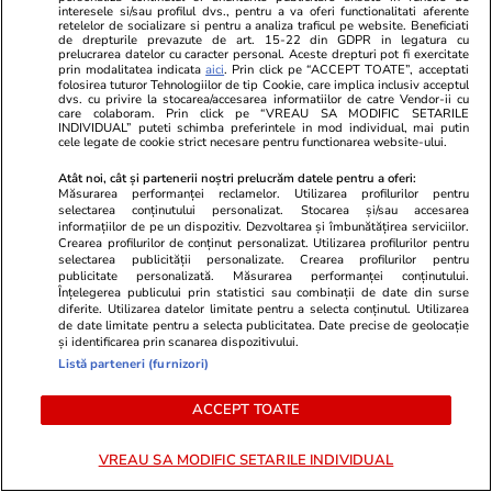
interesele si/sau profilul dvs., pentru a va oferi functionalitati aferente
retelelor de socializare si pentru a analiza traficul pe website. Beneficiati
de drepturile prevazute de art. 15-22 din GDPR in legatura cu
prelucrarea datelor cu caracter personal. Aceste drepturi pot fi exercitate
prin modalitatea indicata
aici
. Prin click pe “ACCEPT TOATE”, acceptati
folosirea tuturor Tehnologiilor de tip Cookie, care implica inclusiv acceptul
dvs. cu privire la stocarea/accesarea informatiilor de catre Vendor-ii cu
care colaboram. Prin click pe “VREAU SA MODIFIC SETARILE
INDIVIDUAL” puteti schimba preferintele in mod individual, mai putin
Vacanțe și Cultură
11:41
Lifestyle
cele legate de cookie strict necesare pentru functionarea website-ului.
De 25 de ani, 60 de artizani
Semnele desh
Atât noi, cât și partenerii noștri prelucrăm datele pentru a oferi:
Măsurarea performanței reclamelor. Utilizarea profilurilor pentru
construiesc un castel ca în 1.230
previi
selectarea conținutului personalizat. Stocarea și/sau accesarea
și încă nu au terminat, dar atrage
informațiilor de pe un dispozitiv. Dezvoltarea și îmbunătățirea serviciilor.
Crearea profilurilor de conținut personalizat. Utilizarea profilurilor pentru
peste 300.000 de vizitatori
selectarea publicității personalizate. Crearea profilurilor pentru
publicitate personalizată. Măsurarea performanței conținutului.
Înțelegerea publicului prin statistici sau combinații de date din surse
diferite. Utilizarea datelor limitate pentru a selecta conținutul. Utilizarea
de date limitate pentru a selecta publicitatea. Date precise de geolocație
și identificarea prin scanarea dispozitivului.
Listă parteneri (furnizori)
Vacanțe și Cultură
17 iul.
ACCEPT TOATE
Ce nume se sărbătoresc de
VREAU SA MODIFIC SETARILE INDIVIDUAL
Sfântul Ilie. Cui îi spunem La