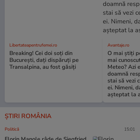
Libertateapentrufemei.ro
Avantaje.ro
Breaking! Cei doi soți din
O mai știți 
București, dați dispăruți pe
mai cunoscu
Transalpina, au fost găsiți
Meteo? Azi e
doamnă respe
stai să vezi 
ei. Nimeni, d
așteptat la 
ȘTIRI ROMÂNIA
Politică
15:01
Florin Manole râde de Siegfried