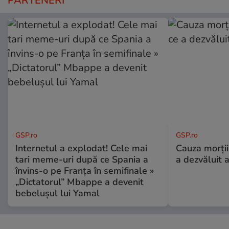
PARTENERI
GSP.ro
GSP.ro
Internetul a explodat! Cele mai
Cauza morții
tari meme-uri după ce Spania a
a dezvăluit 
învins-o pe Franța în semifinale »
„Dictatorul” Mbappe a devenit
bebelușul lui Yamal