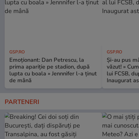
GSP.RO
GSP.RO
Emoționant: Dan Petrescu, la
Și-au pus mâ
prima apariție pe stadion, după
văzut! » Cum
lupta cu boala » Jennnifer l-a ținut
lui FCSB, du
de mână
Inaugurat as
PARTENERI