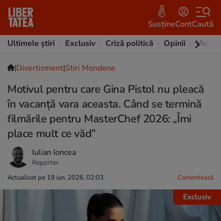
Susține
Cont
Caută
Ultimele știri
Exclusiv
Criză politică
Opinii
Video
|
Divertisment
|
Stiri Mondene
Motivul pentru care Gina Pistol nu pleacă
în vacanță vara aceasta. Când se termină
filmările pentru MasterChef 2026: „Îmi
place mult ce văd”
Iulian Ioncea
Reporter
Actualizat pe 19 iun. 2026, 02:03
Comentează
Exclusiv