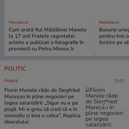
Wowbiz.ro
Redactia.ro
Cum arată fiul Mădălinei Manole
Bucurie uria
la 17 ani! Fratele regretatei
pentru trei z
artiste a publicat o fotografie în
fericire pe o
premieră cu Petru Mircea Jr.
POLITIC
Politică
15:01
Florin Manole râde de Siegfried
Mureșan în pline negocieri pe
legea salarizării: „Sigur nu e pe
plajă. Mi-e greu să cred că e în
concediu și bea o cafea”. Replica
liberalului