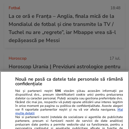
Fotbal
18:48
La ce oră e Franța – Anglia, finala mică de la
Mondialul de fotbal și cine transmite la TV /
Tuchel nu are „regrete”, iar Mbappe vrea să-l
depășească pe Messi
Horoscop
17 iul.
Horoscop Urania | Previziuni astrologice pentru
perioada 18 – 24 iulie 2026. Soarele va intra în
Nouă ne pasă ca datele tale personale să rămână
zodia Leului
confidențiale
Noi și partenerii noștri
596
stocăm și/sau accesăm informații pe
dispozitivul dvs., precum identificatorii cookie unici pentru prelucrarea
datelor cu caracter personal. Puteți accepta sau gestiona preferințele dvs.
făcând clic mai jos, respectiv vă puteți opune utilizării unui interes legitim
în orice moment pe pagina cu politica de confidențialitate. Aceste alegeri
vor fi raportate partenerilor noștri și nu vă vor afecta navigarea.
Mai
multe detalii
Noi si partenerii nostri (retelele de socializare si agentiile de publicitate
partenere, precum si furnizorii nostri de servicii de date analitice)
prelucram date pentru a permite website-ului sa functioneze, pentru a
personaliza continutul si anunturile publicitare afisate in functie de