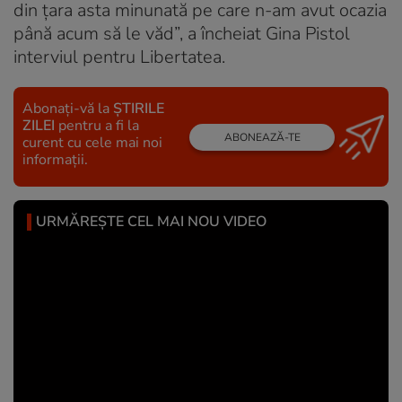
din țara asta minunată pe care n-am avut ocazia
până acum să le văd”, a încheiat Gina Pistol
interviul pentru Libertatea.
Abonați-vă la
ȘTIRILE
ZILEI
pentru a fi la
ABONEAZĂ-TE
curent cu cele mai noi
informații.
URMĂREȘTE CEL MAI NOU VIDEO