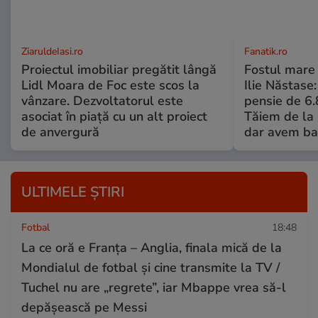
ZiaruldeIasi.ro
Fanatik.ro
Proiectul imobiliar pregătit lângă
Fostul mare 
Lidl Moara de Foc este scos la
Ilie Năstase:
vânzare. Dezvoltatorul este
pensie de 6.
asociat în piață cu un alt proiect
Tăiem de la 
de anvergură
dar avem ba
ULTIMELE ȘTIRI
Fotbal
18:48
La ce oră e Franța – Anglia, finala mică de la
Mondialul de fotbal și cine transmite la TV /
Tuchel nu are „regrete”, iar Mbappe vrea să-l
depășească pe Messi