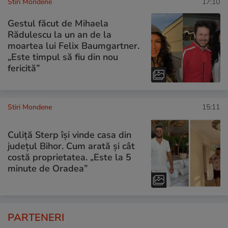
Stiri Mondene
17:10
Gestul făcut de Mihaela
Rădulescu la un an de la
moartea lui Felix Baumgartner.
„Este timpul să fiu din nou
fericită”
Stiri Mondene
15:11
Culiță Sterp își vinde casa din
județul Bihor. Cum arată și cât
costă proprietatea. „Este la 5
minute de Oradea”
PARTENERI