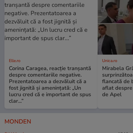
Elle.ro
Unica.ro
Corina Caragea, reacție tranșantă
Mirabela Gră
despre comentariile negative.
surprinzătoar
Prezentatoarea a dezvăluit că a
flancată de 
fost jignită și amenințată: „Un
aflat despre
lucru cred că e important de spus
de Apel
clar...”
MONDEN