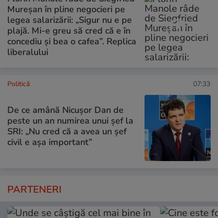
Mureșan în pline negocieri pe
legea salarizării: „Sigur nu e pe
plajă. Mi-e greu să cred că e în
concediu și bea o cafea”. Replica
liberalului
Politică
07:33
De ce amână Nicușor Dan de
peste un an numirea unui șef la
SRI: „Nu cred că a avea un şef
civil e așa important”
PARTENERI