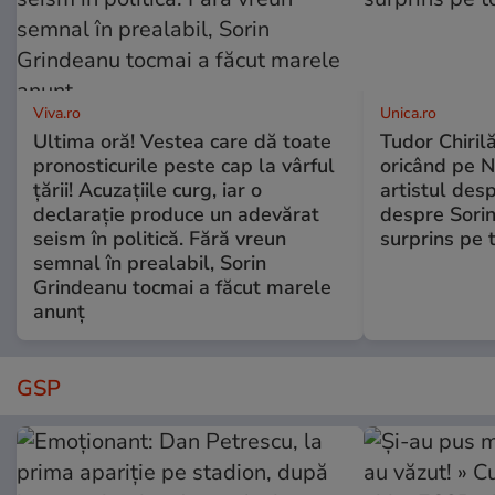
Viva.ro
Unica.ro
Ultima oră! Vestea care dă toate
Tudor Chiril
pronosticurile peste cap la vârful
oricând pe N
țării! Acuzațiile curg, iar o
artistul desp
declarație produce un adevărat
despre Sorin
seism în politică. Fără vreun
surprins pe 
semnal în prealabil, Sorin
Grindeanu tocmai a făcut marele
anunț
GSP