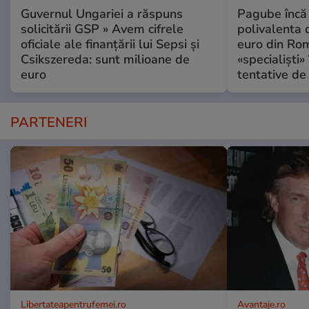
Guvernul Ungariei a răspuns
Pagube încă 
solicitării GSP » Avem cifrele
polivalenta 
oficiale ale finanțării lui Sepsi și
euro din Rom
Csikszereda: sunt milioane de
«specialiști»
euro
tentative de 
PARTENERI
Libertateapentrufemei.ro
Avantaje.ro