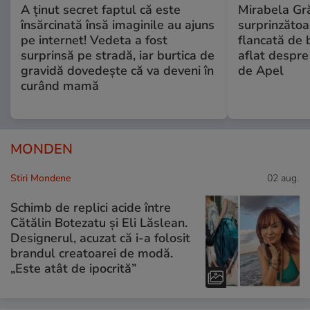
A ținut secret faptul că este
Mirabela Gră
însărcinată însă imaginile au ajuns
surprinzătoar
pe internet! Vedeta a fost
flancată de 
surprinsă pe stradă, iar burtica de
aflat despre
gravidă dovedește că va deveni în
de Apel
curând mamă
MONDEN
Stiri Mondene
02 aug.
Schimb de replici acide între
Cătălin Botezatu și Eli Lăslean.
Designerul, acuzat că i-a folosit
brandul creatoarei de modă.
„Este atât de ipocrită”