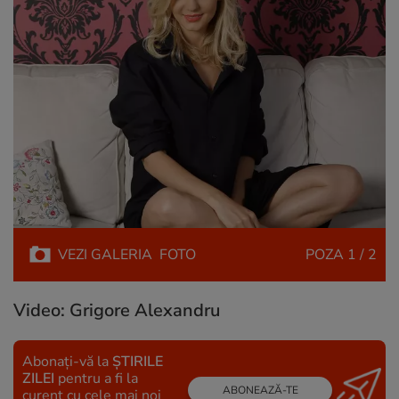
VEZI
GALERIA
FOTO
POZA
1 / 2
Video: Grigore Alexandru
Abonați-vă la
ȘTIRILE
ZILEI
pentru a fi la
ABONEAZĂ-TE
curent cu cele mai noi