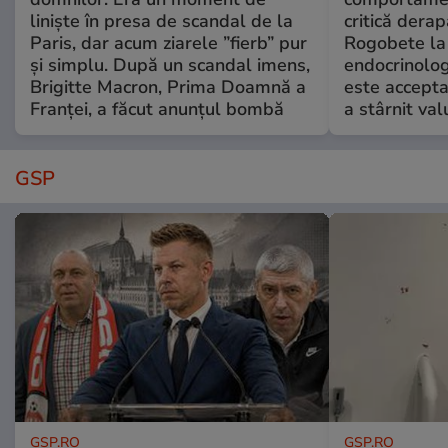
liniște în presa de scandal de la
critică derap
Paris, dar acum ziarele ”fierb” pur
Rogobete la
și simplu. După un scandal imens,
endocrinolog
Brigitte Macron, Prima Doamnă a
este accepta
Franței, a făcut anunțul bombă
a stârnit valu
GSP
GSP.RO
GSP.RO