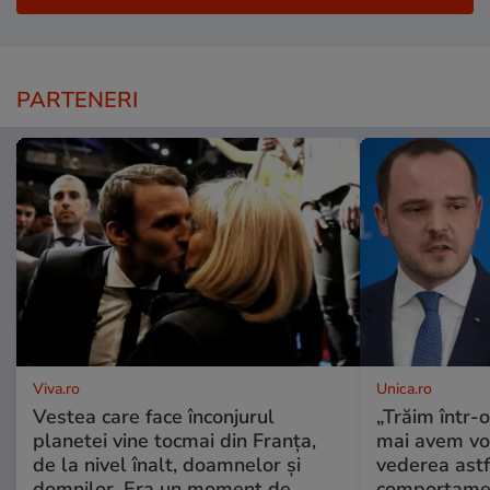
PARTENERI
Viva.ro
Unica.ro
Vestea care face înconjurul
„Trăim într-
planetei vine tocmai din Franța,
mai avem vo
de la nivel înalt, doamnelor și
vederea astf
domnilor. Era un moment de
comportamen