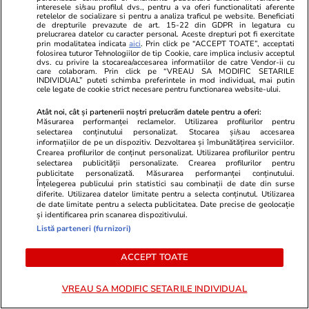
interesele si/sau profilul dvs., pentru a va oferi functionalitati aferente
retelelor de socializare si pentru a analiza traficul pe website. Beneficiati
de drepturile prevazute de art. 15-22 din GDPR in legatura cu
POLITIC
prelucrarea datelor cu caracter personal. Aceste drepturi pot fi exercitate
prin modalitatea indicata
aici
. Prin click pe “ACCEPT TOATE”, acceptati
folosirea tuturor Tehnologiilor de tip Cookie, care implica inclusiv acceptul
Politică
02 aug.
dvs. cu privire la stocarea/accesarea informatiilor de catre Vendor-ii cu
care colaboram. Prin click pe “VREAU SA MODIFIC SETARILE
INDIVIDUAL” puteti schimba preferintele in mod individual, mai putin
Primele nume pentru un
cele legate de cookie strict necesare pentru functionarea website-ului.
premier tehnocrat au fost deja
Atât noi, cât și partenerii noștri prelucrăm datele pentru a oferi:
avansate în negocierile politice.
Măsurarea performanței reclamelor. Utilizarea profilurilor pentru
Varianta respinsă categoric de
selectarea conținutului personalizat. Stocarea și/sau accesarea
informațiilor de pe un dispozitiv. Dezvoltarea și îmbunătățirea serviciilor.
Nicușor Dan
Crearea profilurilor de conținut personalizat. Utilizarea profilurilor pentru
selectarea publicității personalizate. Crearea profilurilor pentru
publicitate personalizată. Măsurarea performanței conținutului.
Înțelegerea publicului prin statistici sau combinații de date din surse
diferite. Utilizarea datelor limitate pentru a selecta conținutul. Utilizarea
Politică
01 aug.
de date limitate pentru a selecta publicitatea. Date precise de geolocație
și identificarea prin scanarea dispozitivului.
Listă parteneri (furnizori)
Cristian Tudor Popescu: „Nici
măcar o Românie ajunsă
ACCEPT TOATE
gubernie rusească nu i-ar
deranja”. Pe cine acuză că
VREAU SA MODIFIC SETARILE INDIVIDUAL
blochează PNRR