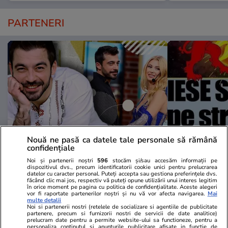
PARTENERI
Nouă ne pasă ca datele tale personale să rămână
confidențiale
Wowbiz.ro
Redactia.ro
Noi și partenerii noștri
596
stocăm și/sau accesăm informații pe
dispozitivul dvs., precum identificatorii cookie unici pentru prelucrarea
Petrișor Ruge, mesaj emoționant
Horoscop 3 
datelor cu caracter personal. Puteți accepta sau gestiona preferințele dvs.
după despărțirea profesională de
a săptămânii
făcând clic mai jos, respectiv vă puteți opune utilizării unui interes legitim
în orice moment pe pagina cu politica de confidențialitate. Aceste alegeri
Andreea Bălan. Ce le-a transmis
puternice pe
vor fi raportate partenerilor noștri și nu vă vor afecta navigarea.
Mai
multe detalii
fanilor
te așteaptă 
Noi si partenerii nostri (retelele de socializare si agentiile de publicitate
începi săptă
partenere, precum si furnizorii nostri de servicii de date analitice)
prelucram date pentru a permite website-ului sa functioneze, pentru a
personaliza continutul si anunturile publicitare afisate in functie de