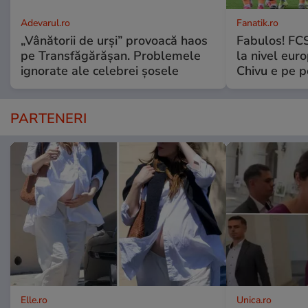
Adevarul.ro
Fanatik.ro
„Vânătorii de urși” provoacă haos
Fabulos! FCS
pe Transfăgărășan. Problemele
la nivel euro
ignorate ale celebrei șosele
Chivu e pe 
PARTENERI
Elle.ro
Unica.ro