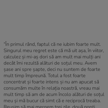
“În primul rând, faptul că ne iubim foarte mult.
Singurul meu regret este că mă uit așa, în viitor,
calculez și mi-aș dori să am mult mai mulți ani
decât îmi rezultă alături de soțul meu. Avem
șase ani spre șapte, deci nu suntem de foarte
mult timp împreună. Totul a fost foarte
concentrat și foarte intens și nu am apucat să
consumăm multe în relația noastră, vreau mai
mult timp să am de acum încolo alături de soțul
meu și mă bucur că simt că e reciprocă treaba.
Reușim să mai mergem trei zile, două nopți,