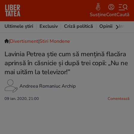
Susține
Cont
Caută
Ultimele știri
Exclusiv
Criză politică
Opinii
Intervi
|
Divertisment
|
Stiri Mondene
Lavinia Petrea știe cum să mențină flacăra
aprinsă în căsnicie și după trei copii: „Nu ne
mai uităm la televizor!”
Andreea Romaniuc Archip
09 ian. 2020, 21:00
Comentează