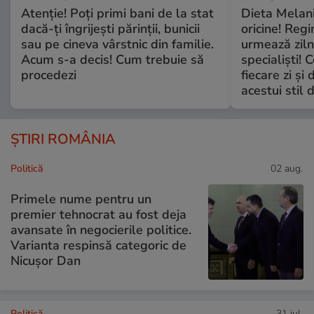
Atenție! Poți primi bani de la stat
Dieta Melan
dacă-ți îngrijești părinții, bunicii
oricine! Regi
sau pe cineva vârstnic din familie.
urmează zilni
Acum s-a decis! Cum trebuie să
specialiști! 
procedezi
fiecare zi și 
acestui stil 
ȘTIRI ROMÂNIA
Politică
02 aug.
Primele nume pentru un
premier tehnocrat au fost deja
avansate în negocierile politice.
Varianta respinsă categoric de
Nicușor Dan
Politică
31 iul.