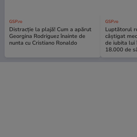
GSP.ro
GSP.ro
Distracție la plajă! Cum a apărut
Luptătorul 
Georgina Rodriguez înainte de
câștigat meci
nunta cu Cristiano Ronaldo
de iubita lui
18.000 de s