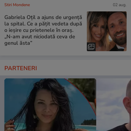
Stiri Mondene
02 aug.
Gabriela Oțil a ajuns de urgență
la spital. Ce a pățit vedeta după
o ieșire cu prietenele în oraș.
„N-am avut niciodată ceva de
genul ăsta”
PARTENERI