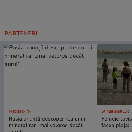
PARTENERI
Mediafax.ro
StirileKanalD.ro
Rusia anunță descoperirea unui
Femeie lovit
mineral rar „mai valoros decât
făcea plajă: „
aurul”