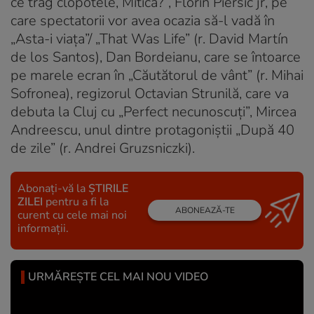
ce trag clopotele, Mitică?”, Florin Piersic jr, pe
care spectatorii vor avea ocazia să-l vadă în
„Asta-i viața”/ „That Was Life” (r. David Martín
de los Santos), Dan Bordeianu, care se întoarce
pe marele ecran în „Căutătorul de vânt” (r. Mihai
Sofronea), regizorul Octavian Strunilă, care va
debuta la Cluj cu „Perfect necunoscuți”, Mircea
Andreescu, unul dintre protagoniștii „După 40
de zile” (r. Andrei Gruzsniczki).
Abonați-vă la
ȘTIRILE
ZILEI
pentru a fi la
ABONEAZĂ-TE
curent cu cele mai noi
informații.
URMĂREȘTE CEL MAI NOU VIDEO