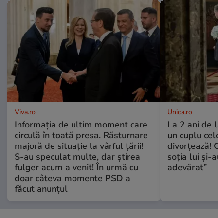
Viva.ro
Unica.ro
Informația de ultim moment care
La 2 ani de 
circulă în toată presa. Răsturnare
un cuplu ce
majoră de situație la vârful țării!
divorțează! C
S-au speculat multe, dar știrea
soția lui și-
fulger acum a venit! În urmă cu
adevărat”
doar câteva momente PSD a
făcut anunțul