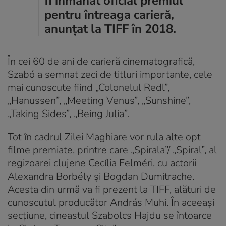
fi înmânat oficial premiul
pentru întreaga carieră,
anunțat la TIFF în 2018.
În cei 60 de ani de carieră cinematografică,
Szabó a semnat zeci de titluri importante, cele
mai cunoscute fiind „Colonelul Redl”,
„Hanussen”, „Meeting Venus”, „Sunshine”,
„Taking Sides”, „Being Julia”.
Tot în cadrul Zilei Maghiare vor rula alte opt
filme premiate, printre care „Spirala”/ „Spiral”, al
regizoarei clujene Cecília Felméri, cu actorii
Alexandra Borbély și Bogdan Dumitrache.
Acesta din urmă va fi prezent la TIFF, alături de
cunoscutul producător András Muhi. În aceeași
secțiune, cineastul Szabolcs Hajdu se întoarce