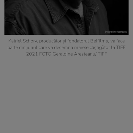
Katriel Schory, producător și fondatorul Belfilms, va face
parte din juriul care va desemna marele câștigător la TIFF
2021 FOTO Geraldine Aresteanu/ TIFF