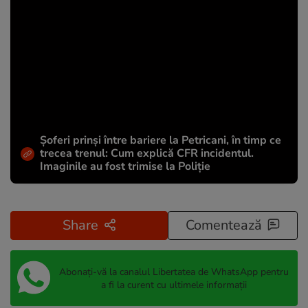
Șoferi prinși între bariere la Petricani, în timp ce
trecea trenul: Cum explică CFR incidentul.
Imaginile au fost trimise la Poliție
Share
Comentează
Abonați-vă la canalul Libertatea de WhatsApp pentru
a fi la curent cu ultimele informații