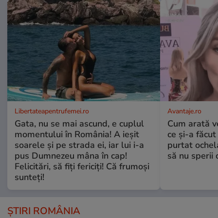
Libertateapentrufemei.ro
Avantaje.ro
Gata, nu se mai ascund, e cuplul
Cum arată v
momentului în România! A ieșit
ce și-a făcut
soarele și pe strada ei, iar lui i-a
purtat ochel
pus Dumnezeu mâna în cap!
să nu sperii c
Felicitări, să fiți fericiți! Că frumoși
sunteți!
ȘTIRI ROMÂNIA