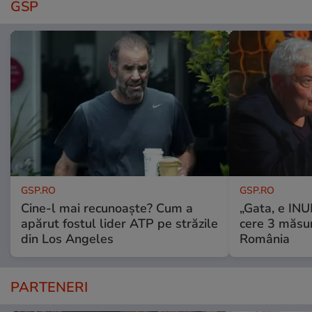
GSP
GSP.RO
GSP.RO
Cine-l mai recunoaște? Cum a
„Gata, e IN
apărut fostul lider ATP pe străzile
cere 3 măsu
din Los Angeles
România
PARTENERI