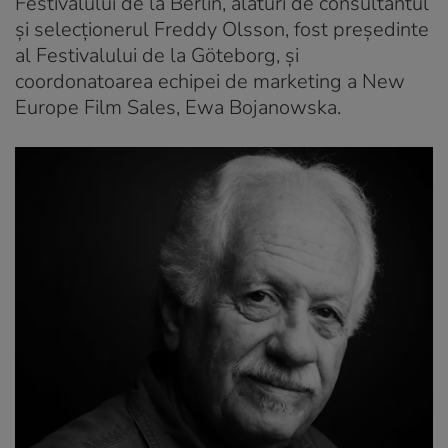
Festivalului de la Berlin, alături de consultantul
și selecționerul Freddy Olsson, fost președinte
al Festivalului de la Göteborg, și
coordonatoarea echipei de marketing a New
Europe Film Sales, Ewa Bojanowska.