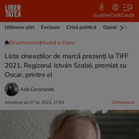
Susține
Cont
Caută
Ultimele știri
Exclusiv
Criză politică
Opinii
Intervi
|
Divertisment
|
Muzică și Filme
Lista cineaștilor de marcă prezenți la TIFF
2021. Regizorul István Szabó, premiat cu
Oscar, printre ei
Ada Constanda
Actualizat pe 27 iul. 2021, 17:03
Comentează