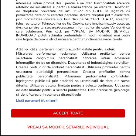
interesele si/sau profilul dvs., pentru a va oferi functionalitati aferente
retelelor de socializare si pentru a analiza traficul pe website. Beneficiati
PARTENERI
de drepturile prevazute de art. 15-22 din GDPR in legatura cu
prelucrarea datelor cu caracter personal. Aceste drepturi pot fi exercitate
prin modalitatea indicata
aici
. Prin click pe “ACCEPT TOATE”, acceptati
folosirea tuturor Tehnologiilor de tip Cookie, care implica inclusiv acceptul
dvs. cu privire la stocarea/accesarea informatiilor de catre Vendor-ii cu
care colaboram. Prin click pe “VREAU SA MODIFIC SETARILE
INDIVIDUAL” puteti schimba preferintele in mod individual, mai putin
cele legate de cookie strict necesare pentru functionarea website-ului.
Atât noi, cât și partenerii noștri prelucrăm datele pentru a oferi:
Măsurarea performanței reclamelor. Utilizarea profilurilor pentru
selectarea conținutului personalizat. Stocarea și/sau accesarea
informațiilor de pe un dispozitiv. Dezvoltarea și îmbunătățirea serviciilor.
Crearea profilurilor de conținut personalizat. Utilizarea profilurilor pentru
selectarea publicității personalizate. Crearea profilurilor pentru
publicitate personalizată. Măsurarea performanței conținutului.
Înțelegerea publicului prin statistici sau combinații de date din surse
diferite. Utilizarea datelor limitate pentru a selecta conținutul. Utilizarea
de date limitate pentru a selecta publicitatea. Date precise de geolocație
GSP.ro
GSP.ro
și identificarea prin scanarea dispozitivului.
Florin Prunea, dizgrațios pe
Laszlo Diosz
Listă parteneri (furnizori)
stadion, ca delegat UEFA: „Vă
în cazul lui 
arăt ceva frumos. E ce trebuie,
curios că se
ACCEPT TOATE
fratello?”
acum”
VREAU SA MODIFIC SETARILE INDIVIDUAL