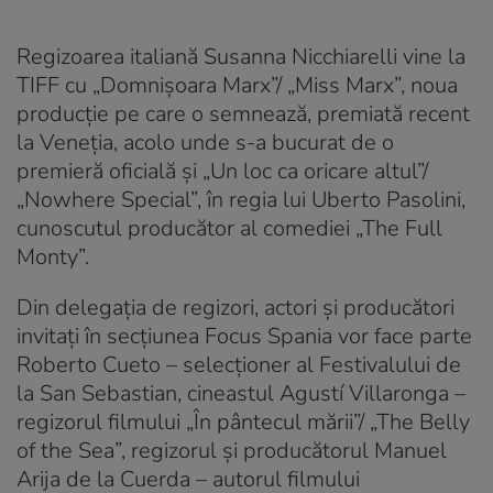
Regizoarea italiană Susanna Nicchiarelli vine la
TIFF cu „Domnișoara Marx”/ „Miss Marx”, noua
producție pe care o semnează, premiată recent
la Veneția, acolo unde s-a bucurat de o
premieră oficială și „Un loc ca oricare altul”/
„Nowhere Special”, în regia lui Uberto Pasolini,
cunoscutul producător al comediei „The Full
Monty”.
Din delegația de regizori, actori și producători
invitați în secțiunea Focus Spania vor face parte
Roberto Cueto – selecționer al Festivalului de
la San Sebastian, cineastul Agustí Villaronga –
regizorul filmului „În pântecul mării”/ „The Belly
of the Sea”, regizorul și producătorul Manuel
Arija de la Cuerda – autorul filmului