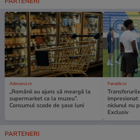
PARTENERI
Adevarul.ro
Fanatik.ro
„Românii au ajuns să meargă la
Transferurile
supermarket ca la muzeu”.
impresionat 
Consumul scade de șase luni
niciunul nu po
Exclusiv
PARTENERI