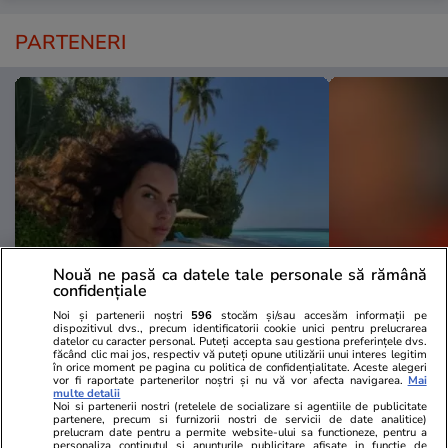
PARTENERI
Nouă ne pasă ca datele tale personale să rămână
confidențiale
TVMania.ro
ObservatorNews
Noi și partenerii noștri
596
stocăm și/sau accesăm informații pe
Fără filtre pe plajă! Cele mai
Salvatori at
dispozitivul dvs., precum identificatorii cookie unici pentru prelucrarea
datelor cu caracter personal. Puteți accepta sau gestiona preferințele dvs.
spectaculoase poze cu vedetele
şi pietre dup
făcând clic mai jos, respectiv vă puteți opune utilizării unui interes legitim
în orice moment pe pagina cu politica de confidențialitate. Aceste alegeri
noastre în costum de baie [FOTO]
confundaţi 
vor fi raportate partenerilor noștri și nu vă vor afecta navigarea.
Mai
neagră", în C
multe detalii
Noi si partenerii nostri (retelele de socializare si agentiile de publicitate
partenere, precum si furnizorii nostri de servicii de date analitice)
prelucram date pentru a permite website-ului sa functioneze, pentru a
personaliza continutul si anunturile publicitare afisate in functie de