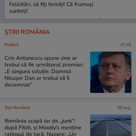
Felicitări, să fiți fericiți! Că frumoși
sunteți!
ȘTIRI ROMÂNIA
Politică
07:46
Crin Antonescu spune cine ar
trebui să fie următorul premier:
„E singura soluție. Domnul
Nicușor Dan ar trebui să îl
desemnze”
Știri România
08 aug.
România scapă iar de „junk”:
după Fitch, și Moody’s menține
ratingul de țară. Nazare: „Un