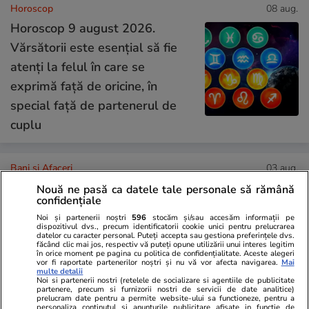
Horoscop
08 aug.
Horoscop 9 august 2026.
Vărsătorii este esențial să fie
atenți la felul în care se
exprimă față de oricine, în
special față de partenerul de
cuplu
Bani și Afaceri
03 aug.
Nouă ne pasă ca datele tale personale să rămână
confidențiale
Cine poate retrage banii din
Noi și partenerii noștri
596
stocăm și/sau accesăm informații pe
dispozitivul dvs., precum identificatorii cookie unici pentru prelucrarea
contul unei persoane decedate
datelor cu caracter personal. Puteți accepta sau gestiona preferințele dvs.
făcând clic mai jos, respectiv vă puteți opune utilizării unui interes legitim
în orice moment pe pagina cu politica de confidențialitate. Aceste alegeri
vor fi raportate partenerilor noștri și nu vă vor afecta navigarea.
Mai
multe detalii
Noi si partenerii nostri (retelele de socializare si agentiile de publicitate
partenere, precum si furnizorii nostri de servicii de date analitice)
prelucram date pentru a permite website-ului sa functioneze, pentru a
personaliza continutul si anunturile publicitare afisate in functie de