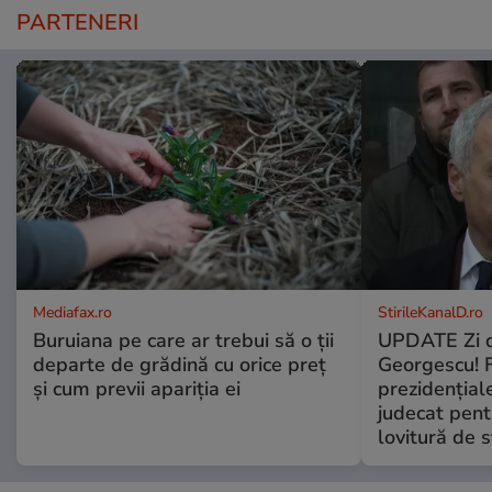
PARTENERI
Mediafax.ro
StirileKanalD.ro
Buruiana pe care ar trebui să o ții
UPDATE Zi d
departe de grădină cu orice preț
Georgescu! F
și cum previi apariția ei
prezidențiale
judecat pent
lovitură de s