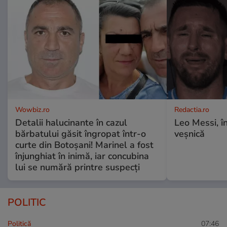
Wowbiz.ro
Redactia.ro
Detalii halucinante în cazul
Leo Messi, î
bărbatului găsit îngropat într-o
veșnică
curte din Botoșani! Marinel a fost
înjunghiat în inimă, iar concubina
lui se numără printre suspecți
POLITIC
Politică
07:46