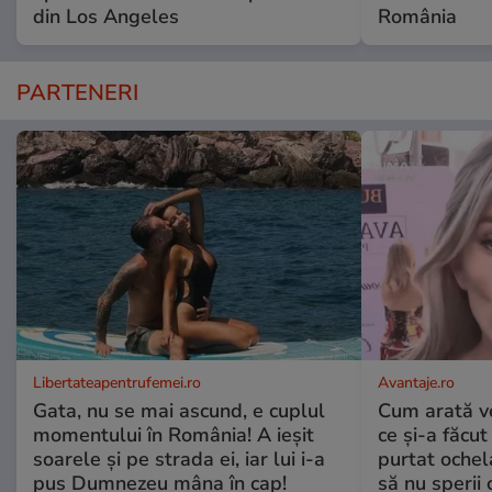
din Los Angeles
România
PARTENERI
Libertateapentrufemei.ro
Avantaje.ro
Gata, nu se mai ascund, e cuplul
Cum arată v
momentului în România! A ieșit
ce și-a făcut
soarele și pe strada ei, iar lui i-a
purtat ochel
pus Dumnezeu mâna în cap!
să nu sperii c