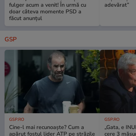
fulger acum a venit! În urmă cu
adevărat”
doar câteva momente PSD a
făcut anunțul
GSP
GSP.RO
GSP.RO
Cine-l mai recunoaște? Cum a
„Gata, e IN
apărut fostul lider ATP pe străzile
cere 3 măsu