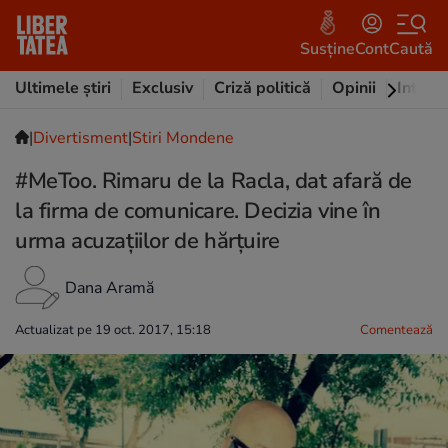
Susține
Cont
Caută
Ultimele știri
Exclusiv
Criză politică
Opinii
Intervi
|
Divertisment
|
Stiri Mondene
#MeToo. Rimaru de la Racla, dat afară de
la firma de comunicare. Decizia vine în
urma acuzațiilor de hărțuire
Dana Aramă
Actualizat pe 19 oct. 2017, 15:18
Comentează