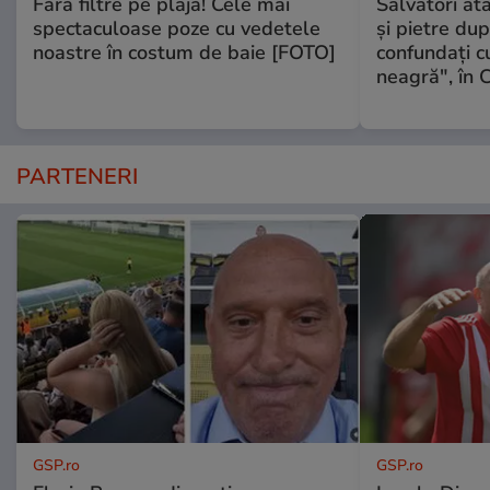
Fără filtre pe plajă! Cele mai
Salvatori at
spectaculoase poze cu vedetele
şi pietre dup
noastre în costum de baie [FOTO]
confundaţi 
neagră", în C
PARTENERI
GSP.ro
GSP.ro