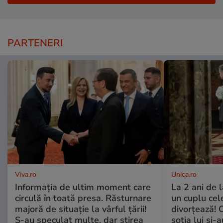
PARTENERI
Viva.ro
Unica.ro
Informația de ultim moment care
La 2 ani de 
circulă în toată presa. Răsturnare
un cuplu ce
majoră de situație la vârful țării!
divorțează! C
S-au speculat multe, dar știrea
soția lui și-