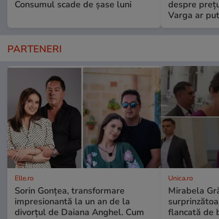
Consumul scade de șase luni
despre prețu
Varga ar put
PARTENERI
Elle.ro
Unica.ro
Sorin Gonțea, transformare
Mirabela Gră
impresionantă la un an de la
surprinzătoar
divorțul de Daiana Anghel. Cum
flancată de 