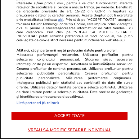
Lifestyle
06 aug.
interesele si/sau profilul dvs., pentru a va oferi functionalitati aferente
retelelor de socializare si pentru a analiza traficul pe website. Beneficiati
de drepturile prevazute de art. 15-22 din GDPR in legatura cu
prelucrarea datelor cu caracter personal. Aceste drepturi pot fi exercitate
30 de expresii în turcă esențiale
prin modalitatea indicata
aici
. Prin click pe “ACCEPT TOATE”, acceptati
folosirea tuturor Tehnologiilor de tip Cookie, care implica inclusiv acceptul
pentru vacanță: de la bazar la
dvs. cu privire la stocarea/accesarea informatiilor de catre Vendor-ii cu
care colaboram. Prin click pe “VREAU SA MODIFIC SETARILE
plajă
INDIVIDUAL” puteti schimba preferintele in mod individual, mai putin
cele legate de cookie strict necesare pentru functionarea website-ului.
Atât noi, cât și partenerii noștri prelucrăm datele pentru a oferi:
Măsurarea performanței reclamelor. Utilizarea profilurilor pentru
selectarea conținutului personalizat. Stocarea și/sau accesarea
informațiilor de pe un dispozitiv. Dezvoltarea și îmbunătățirea serviciilor.
Lifestyle
04 aug.
Crearea profilurilor de conținut personalizat. Utilizarea profilurilor pentru
selectarea publicității personalizate. Crearea profilurilor pentru
publicitate personalizată. Măsurarea performanței conținutului.
Înțelegerea publicului prin statistici sau combinații de date din surse
Cum se scrie corect: bineînțeles
diferite. Utilizarea datelor limitate pentru a selecta conținutul. Utilizarea
de date limitate pentru a selecta publicitatea. Date precise de geolocație
sau bine înțeles
și identificarea prin scanarea dispozitivului.
Listă parteneri (furnizori)
ACCEPT TOATE
Știri România
07:00
VREAU SA MODIFIC SETARILE INDIVIDUAL
Detalii în premieră despre