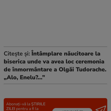
Citește și:
Întâmplare năucitoare la
biserica unde va avea loc ceremonia
de înmormântare a Olgăi Tudorache.
„Alo, Enelu?…”
Abonați-vă la
ȘTIRILE
ZILEI
pentru a fi la