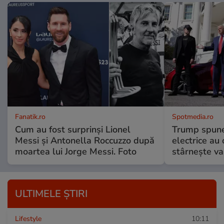
Fanatik.ro
Spotmedia.ro
Cum au fost surprinși Lionel
Trump spune 
Messi și Antonella Roccuzzo după
electrice au 
moartea lui Jorge Messi. Foto
stârnește val
ULTIMELE ȘTIRI
Lifestyle
10:11