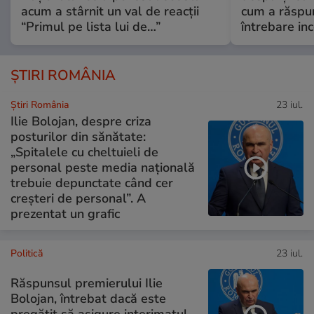
acum a stârnit un val de reacții
cum a răspu
“Primul pe lista lui de…”
întrebare i
ȘTIRI ROMÂNIA
Știri România
23 iul.
Ilie Bolojan, despre criza
posturilor din sănătate:
„Spitalele cu cheltuieli de
personal peste media națională
trebuie depunctate când cer
creșteri de personal”. A
prezentat un grafic
Politică
23 iul.
Răspunsul premierului Ilie
Bolojan, întrebat dacă este