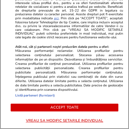
TRENDING
interesele si/sau profilul dvs., pentru a va oferi functionalitati aferente
retelelor de socializare si pentru a analiza traficul pe website. Beneficiati
de drepturile prevazute de art. 15-22 din GDPR in legatura cu
prelucrarea datelor cu caracter personal. Aceste drepturi pot fi exercitate
Horoscop
23 iul.
prin modalitatea indicata
aici
. Prin click pe “ACCEPT TOATE”, acceptati
folosirea tuturor Tehnologiilor de tip Cookie, care implica inclusiv acceptul
Horoscop 24 iulie 2026. Vărsătorii au unele
dvs. cu privire la stocarea/accesarea informatiilor de catre Vendor-ii cu
care colaboram. Prin click pe “VREAU SA MODIFIC SETARILE
probleme de la locul de muncă ce dispar de la
INDIVIDUAL” puteti schimba preferintele in mod individual, mai putin
cele legate de cookie strict necesare pentru functionarea website-ului.
sine, iar altele vor deveni mai ușor de rezolvat
Atât noi, cât și partenerii noștri prelucrăm datele pentru a oferi:
Măsurarea performanței reclamelor. Utilizarea profilurilor pentru
selectarea conținutului personalizat. Stocarea și/sau accesarea
Știri România
23 iul.
informațiilor de pe un dispozitiv. Dezvoltarea și îmbunătățirea serviciilor.
Crearea profilurilor de conținut personalizat. Utilizarea profilurilor pentru
Rezultatele loto din 23 iulie 2026. Numerele
selectarea publicității personalizate. Crearea profilurilor pentru
publicitate personalizată. Măsurarea performanței conținutului.
câștigătoare extrase joi
Înțelegerea publicului prin statistici sau combinații de date din surse
diferite. Utilizarea datelor limitate pentru a selecta conținutul. Utilizarea
de date limitate pentru a selecta publicitatea. Date precise de geolocație
și identificarea prin scanarea dispozitivului.
Știri România
23 iul.
Listă parteneri (furnizori)
Reportaj de la cavoul Sfântului Preot
ACCEPT TOATE
Mărturisitor și legionar la tinerețe Ilie
Lăcătușu, unde Icoana Arhanghelul Mihail,
VREAU SA MODIFIC SETARILE INDIVIDUAL
simbolul mișcării, a însuflețit pelerinii