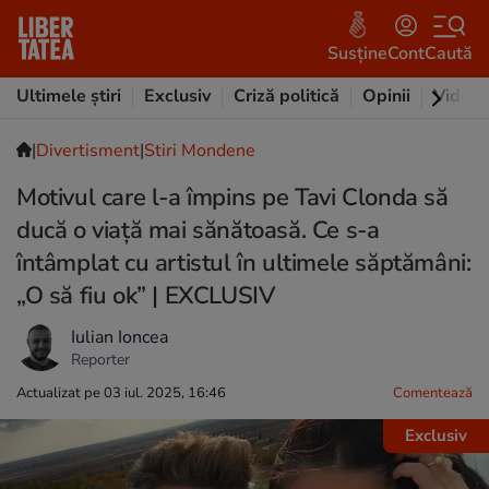
Susține
Cont
Caută
Ultimele știri
Exclusiv
Criză politică
Opinii
Video
|
Divertisment
|
Stiri Mondene
Motivul care l-a împins pe Tavi Clonda să
ducă o viață mai sănătoasă. Ce s-a
întâmplat cu artistul în ultimele săptămâni:
„O să fiu ok” | EXCLUSIV
Iulian Ioncea
Reporter
Actualizat pe 03 iul. 2025, 16:46
Comentează
Exclusiv