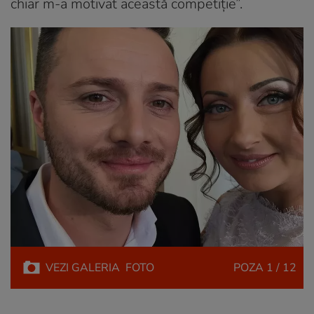
chiar m-a motivat această competiție”.
VEZI
GALERIA
FOTO
POZA
1 / 12