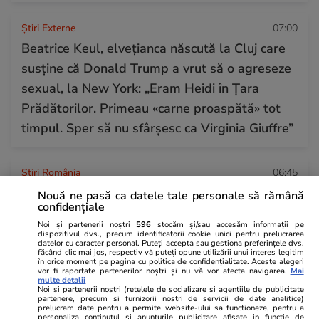
Știri Externe
07:00
Beatrice Keul, elvețianca născută la Cluj care
susține că Donald Trump a vrut să o agreseze
sexual, la New York: „Eram Heidi în Țara
Prădătorilor. Primeau «carne proaspătă» tot
timpul. Sper să nu sfârșesc ca Virginia Giuffre”
Știri România
06:45
Încă o navă din Marea Neagră a fost avariată
Nouă ne pasă ca datele tale personale să rămână
confidențiale
lângă Sfântu Gheorghe după un posibil impact
Noi și partenerii noștri
596
stocăm și/sau accesăm informații pe
cu o dronă maritimă sau o mină
dispozitivul dvs., precum identificatorii cookie unici pentru prelucrarea
datelor cu caracter personal. Puteți accepta sau gestiona preferințele dvs.
făcând clic mai jos, respectiv vă puteți opune utilizării unui interes legitim
în orice moment pe pagina cu politica de confidențialitate. Aceste alegeri
vor fi raportate partenerilor noștri și nu vă vor afecta navigarea.
Mai
Citește mai multe
multe detalii
Noi si partenerii nostri (retelele de socializare si agentiile de publicitate
partenere, precum si furnizorii nostri de servicii de date analitice)
prelucram date pentru a permite website-ului sa functioneze, pentru a
personaliza continutul si anunturile publicitare afisate in functie de