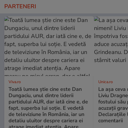
PARTENERI
Viva.ro
Unica.ro
Toată lumea știe cine este Dan
La așa ceva 
Dungaciu, unul dintre liderii
Liviu Dragne
partidului AUR, dar iată cine e, de
fostului său 
fapt, superba lui soție. E vedetă
acuzații grav
de televiziune în România, iar un
Declarațiile 
detaliu uluitor despre cariera ei
comentarii
atrage imediat atenția. Apare