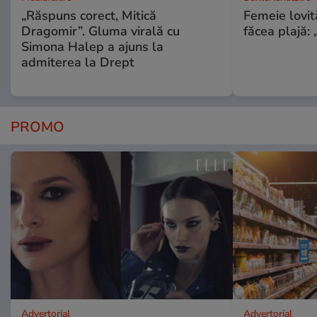
„Răspuns corect, Mitică
Femeie lovit
Dragomir”. Gluma virală cu
făcea plajă: „
Simona Halep a ajuns la
admiterea la Drept
PROMO
Advertorial
Advertorial