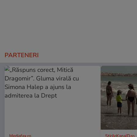
PARTENERI
Mediafax.ro
StirileKanalD.ro