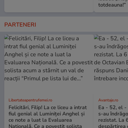
totdeauna!”
PARTENERI
Libertateapentrufemei.ro
Avantaje.ro
Felicitări, Filip! La ce liceu a intrat
Ea - 52, el 
fiul genial al Luminiței Anghel și
s-au îndrăgos
ce note a luat la Evaluarea
rezistat. La 
Națională. Ce a povestit solista
despărțirea 