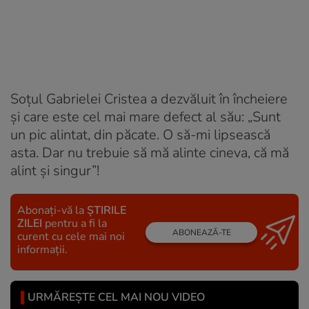
Soțul Gabrielei Cristea a dezvăluit în încheiere
și care este cel mai mare defect al său: „Sunt
un pic alintat, din păcate. O să-mi lipsească
asta. Dar nu trebuie să mă alinte cineva, că mă
alint și singur”!
Abonați-vă la
ȘTIRILE
ZILEI
pentru a fi la
ABONEAZĂ-TE
curent cu cele mai noi
informații.
URMĂREȘTE CEL MAI NOU VIDEO