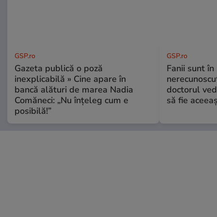
GSP.ro
GSP.ro
Gazeta publică o poză
Fanii sunt în 
inexplicabilă » Cine apare în
nerecunoscut
bancă alături de marea Nadia
doctorul ved
Comăneci: „Nu înțeleg cum e
să fie aceea
posibilă!”