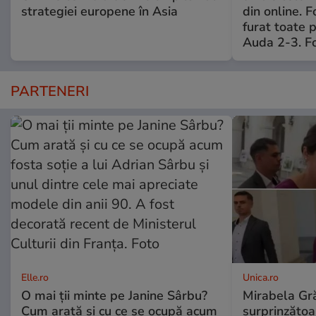
strategiei europene în Asia
din online. 
furat toate p
Auda 2-3. Fo
PARTENERI
Elle.ro
Unica.ro
O mai ții minte pe Janine Sârbu?
Mirabela Gră
Cum arată și cu ce se ocupă acum
surprinzătoar