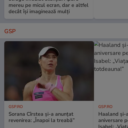
mereu pe micul ecran, dar e altfel
decât își imaginează mulți
GSP
GSP.RO
GSP.RO
Sorana Cîrstea și-a anunțat
Haaland și-a
revenirea: „Înapoi la treabă”
aniversare pe
Isabel: „Via