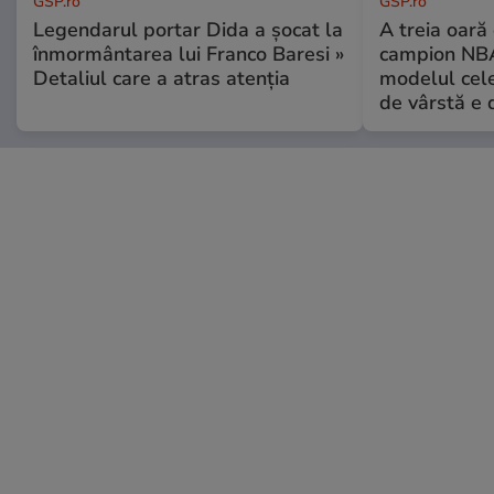
GSP.ro
GSP.ro
Legendarul portar Dida a șocat la
A treia oară
înmormântarea lui Franco Baresi »
campion NBA
Detaliul care a atras atenția
modelul cele
de vârstă e 