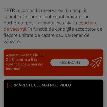
FPTR recomandă rezervarea din timp, în
condiţiile în care locurile sunt limitate, iar
pachetele pot fi achitate inclusiv cu
vouchere
de vacanţă
, în funcţie de condiţiile acceptate de
fiecare unitate de cazare sau partener de
vânzare.
Abonați-vă la
ȘTIRILE
ZILEI
pentru a fi la
ABONEAZĂ-TE
curent cu cele mai noi
informații.
URMĂREȘTE CEL MAI NOU VIDEO