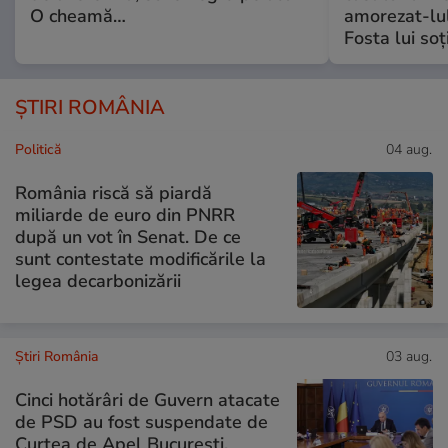
O cheamă…
amorezat-lul
Fosta lui soț
ȘTIRI ROMÂNIA
Politică
04 aug.
România riscă să piardă
miliarde de euro din PNRR
după un vot în Senat. De ce
sunt contestate modificările la
legea decarbonizării
Știri România
03 aug.
Cinci hotărâri de Guvern atacate
de PSD au fost suspendate de
Curtea de Apel București.