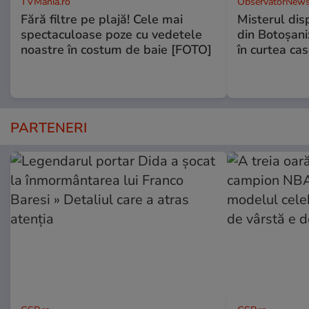
TVMania.ro
ObservatorNews
Fără filtre pe plajă! Cele mai
Misterul disp
spectaculoase poze cu vedetele
din Botoșani:
noastre în costum de baie [FOTO]
în curtea cas
PARTENERI