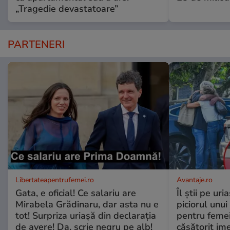
„Tragedie devastatoare”
PARTENERI
Libertateapentrufemei.ro
Avantaje.ro
Gata, e oficial! Ce salariu are
Îl știi pe ur
Mirabela Grădinaru, dar asta nu e
piciorul unui
tot! Surpriza uriașă din declarația
pentru femei
de avere! Da, scrie negru pe alb!
căsătorit ime