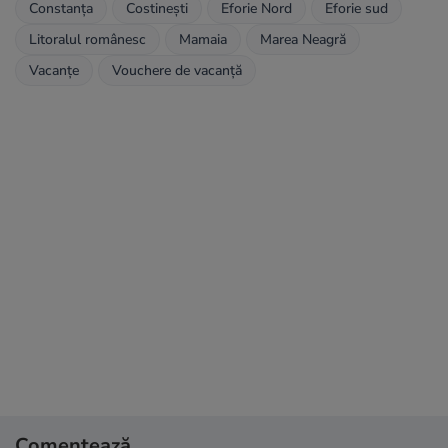
Constanța
Costinești
Eforie Nord
Eforie sud
Litoralul românesc
Mamaia
Marea Neagră
Vacanțe
Vouchere de vacanță
Comentează