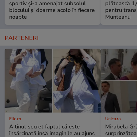
sportiv și-a amenajat subsolul
plătească 1,
blocului și doarme acolo în fiecare
pentru transf
noapte
Munteanu
PARTENERI
Elle.ro
Unica.ro
A ținut secret faptul că este
Mirabela Gră
însărcinată însă imaginile au ajuns
surprinzătoar