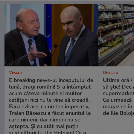
Viva.ro
Unica.ro
E breaking news-ul începutului de
Ultima oră / 
lună, dragi români! S-a întâmplat
să știe! Deci
acum câteva minute și multor
supermarketu
cetățeni nici nu le vine să creadă.
Ce urmează s
Fără ezitare, cu un ton imperativ,
magazine în 
Traian Băsescu a făcut anunțul la
de Ilie Boloj
care nimeni, dar nimeni nu se
aștepta. Și cu atât mai puțin
susținătorii lui Ilie Bolojan! Ce a