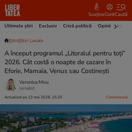
Susține
Cont
Caută
Ultimele știri
Exclusiv
Criză politică
Opinii
Intervi
|
Ştiri
|
Știri Locale
A început programul „Litoralul pentru toţi”
2026. Cât costă o noapte de cazare în
Eforie, Mamaia, Venus sau Costinești
Veronica Micu
Jurnalist
Actualizat pe 13 mai 2026, 15:25
Comentează