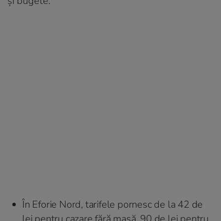
şi bugete.
În Eforie Nord, tarifele pornesc de la 42 de
lei pentru cazare fără masă, 90 de lei pentru