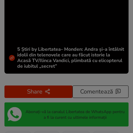
5 Știri by Libertatea- Monden: Andra și-a întâlnit
idolii din telenovele care au făcut istorie la
Acasă TV/Ilinca Vandici, plimbată cu elicopterul
de iubitul „secret”
Share
Comentează
Abonați-vă la canalul Libertatea de WhatsApp pentru
a fi la curent cu ultimele informații