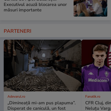
Executivul acuză blocarea unor
măsuri importante
PARTENERI
Adevarul.ro
Fanatik.ro
„Dimineață mi-am pus plapuma”.
CFR Cluj, din
Disperat de caniculă, un fost
Neluțu Varga