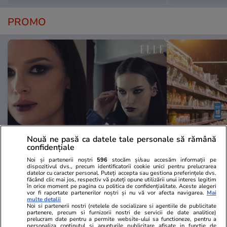
PROMO
Nouă ne pasă ca datele tale personale să rămână
confidențiale
Advertorial
Advertorial
Noi și partenerii noștri
596
stocăm și/sau accesăm informații pe
Smart is the new chic: Cum ne
Înscrie-te ac
dispozitivul dvs., precum identificatorii cookie unici pentru prelucrarea
datelor cu caracter personal. Puteți accepta sau gestiona preferințele dvs.
ajută tehnologia să ne reinventăm
voucher de 5
făcând clic mai jos, respectiv vă puteți opune utilizării unui interes legitim
în orice moment pe pagina cu politica de confidențialitate. Aceste alegeri
vor fi raportate partenerilor noștri și nu vă vor afecta navigarea.
Mai
multe detalii
Noi si partenerii nostri (retelele de socializare si agentiile de publicitate
PARTENERI
partenere, precum si furnizorii nostri de servicii de date analitice)
prelucram date pentru a permite website-ului sa functioneze, pentru a
personaliza continutul si anunturile publicitare afisate in functie de