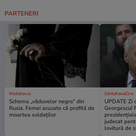
PARTENERI
Mediafax.ro
StirileKanalD.ro
Schema „văduvelor negre” din
UPDATE Zi d
Rusia. Femei acuzate că profită de
Georgescu! F
moartea soldaților
prezidențiale
judecat pent
lovitură de s