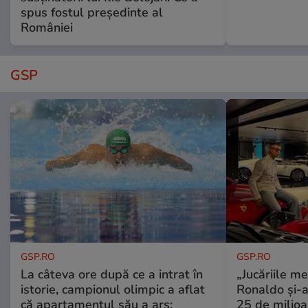
spus fostul președinte al
României
GSP
GSP.RO
GSP.RO
La câteva ore după ce a intrat în
„Jucăriile me
istorie, campionul olimpic a aflat
Ronaldo și-a
că apartamentul său a ars:
25 de milioa