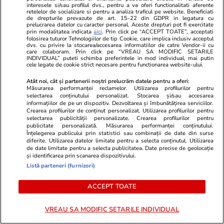
interesele si/sau profilul dvs., pentru a va oferi functionalitati aferente
retelelor de socializare si pentru a analiza traficul pe website. Beneficiati
de drepturile prevazute de art. 15-22 din GDPR in legatura cu
prelucrarea datelor cu caracter personal. Aceste drepturi pot fi exercitate
prin modalitatea indicata
aici
. Prin click pe “ACCEPT TOATE”, acceptati
folosirea tuturor Tehnologiilor de tip Cookie, care implica inclusiv acceptul
dvs. cu privire la stocarea/accesarea informatiilor de catre Vendor-ii cu
care colaboram. Prin click pe “VREAU SA MODIFIC SETARILE
INDIVIDUAL” puteti schimba preferintele in mod individual, mai putin
cele legate de cookie strict necesare pentru functionarea website-ului.
Atât noi, cât și partenerii noștri prelucrăm datele pentru a oferi:
Măsurarea performanței reclamelor. Utilizarea profilurilor pentru
selectarea conținutului personalizat. Stocarea și/sau accesarea
informațiilor de pe un dispozitiv. Dezvoltarea și îmbunătățirea serviciilor.
Crearea profilurilor de conținut personalizat. Utilizarea profilurilor pentru
selectarea publicității personalizate. Crearea profilurilor pentru
Wowbiz.ro
Redactia.ro
publicitate personalizată. Măsurarea performanței conținutului.
Durere fără margini după
«Am decis î
Înțelegerea publicului prin statistici sau combinații de date din surse
diferite. Utilizarea datelor limitate pentru a selecta conținutul. Utilizarea
moartea fetiței de 9 ani, care a
să...&quot; 
de date limitate pentru a selecta publicitatea. Date precise de geolocație
fost ucisă în accidentul de la Cluj.
de reactii 
și identificarea prin scanarea dispozitivului.
Mesajul sfâșietor al mamei sale:
Listă parteneri (furnizori)
„Te iubim…”
ACCEPT TOATE
POLITIC
VREAU SA MODIFIC SETARILE INDIVIDUAL