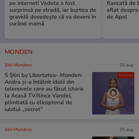
pe internet! Vedeta a fost
flancată de 
surprinsă pe stradă, iar burtica de
aflat despre
gravidă dovedește că va deveni în
de Apel
curând mamă
MONDEN
Stiri Mondene
05 aug.
5 Știri by Libertatea- Monden:
Exclusiv
Andra și-a întâlnit idolii din
telenovele care au făcut istorie
la Acasă TV/Ilinca Vandici,
plimbată cu elicopterul de
iubitul „secret”
Stiri Mondene
05 aug.