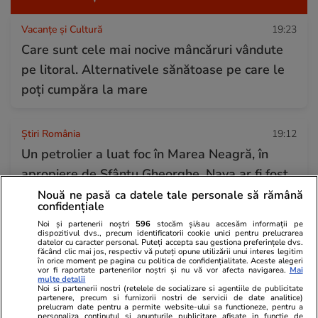
Vacanțe și Cultură
19:23
Care sunt cele mai nocive mâncăruri vândute
pe litoral. Alternativele sănătoase pe care le
poți cumpăra la mare
Știri România
19:12
Un petrolier a luat foc în Marea Neagră, în
apropiere de Sfântu Gheorghe. Nava ar fi fost
lovită de 2 rachete, incendiul este monitorizat
Nouă ne pasă ca datele tale personale să rămână
confidențiale
prin satelit
Noi și partenerii noștri
596
stocăm și/sau accesăm informații pe
dispozitivul dvs., precum identificatorii cookie unici pentru prelucrarea
datelor cu caracter personal. Puteți accepta sau gestiona preferințele dvs.
făcând clic mai jos, respectiv vă puteți opune utilizării unui interes legitim
Știri România
19:08
în orice moment pe pagina cu politica de confidențialitate. Aceste alegeri
vor fi raportate partenerilor noștri și nu vă vor afecta navigarea.
Mai
Consiliul Europei i-a scris lui Ilie Bolojan
multe detalii
Noi si partenerii nostri (retelele de socializare si agentiile de publicitate
despre azilele ilegale din Bihor și a lăudat
partenere, precum si furnizorii nostri de servicii de date analitice)
prelucram date pentru a permite website-ului sa functioneze, pentru a
personaliza continutul si anunturile publicitare afisate in functie de