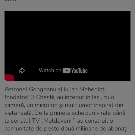
Petronel Gongeanu și Iulian Mehedinț,
fondatorii 3 Chestii, au început în Iași, cu o
cameră, un microfon și mult umor inspirat din
viața reală. De la primele scheciuri virale până
la serialul TV „Moldovenii”, au construit o
comunitate de peste două milioane de abonați