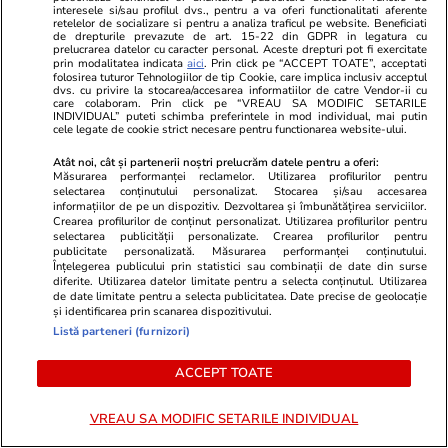
DIICOT: „Cine a dezvăluit abuzurile a fost ținta
interesele si/sau profilul dvs., pentru a va oferi functionalitati aferente
retelelor de socializare si pentru a analiza traficul pe website. Beneficiati
mesajelor de ură din online”
de drepturile prevazute de art. 15-22 din GDPR in legatura cu
prelucrarea datelor cu caracter personal. Aceste drepturi pot fi exercitate
prin modalitatea indicata
aici
. Prin click pe “ACCEPT TOATE”, acceptati
folosirea tuturor Tehnologiilor de tip Cookie, care implica inclusiv acceptul
Politică
19:00
dvs. cu privire la stocarea/accesarea informatiilor de catre Vendor-ii cu
care colaboram. Prin click pe “VREAU SA MODIFIC SETARILE
Judecătorii și procurorii, arși la buzunar pe
INDIVIDUAL” puteti schimba preferintele in mod individual, mai putin
cele legate de cookie strict necesare pentru functionarea website-ului.
noua lege a salarizării. Diminuare de până la
Atât noi, cât și partenerii noștri prelucrăm datele pentru a oferi:
15.000 de lei
Măsurarea performanței reclamelor. Utilizarea profilurilor pentru
selectarea conținutului personalizat. Stocarea și/sau accesarea
informațiilor de pe un dispozitiv. Dezvoltarea și îmbunătățirea serviciilor.
Crearea profilurilor de conținut personalizat. Utilizarea profilurilor pentru
Citește mai multe
selectarea publicității personalizate. Crearea profilurilor pentru
publicitate personalizată. Măsurarea performanței conținutului.
Înțelegerea publicului prin statistici sau combinații de date din surse
diferite. Utilizarea datelor limitate pentru a selecta conținutul. Utilizarea
de date limitate pentru a selecta publicitatea. Date precise de geolocație
TRENDING
și identificarea prin scanarea dispozitivului.
Listă parteneri (furnizori)
Educație
14:14
ACCEPT TOATE
Admiterea la liceu, schimbare majoră din
2027. Școlile vor putea selecta elevii printr-un
VREAU SA MODIFIC SETARILE INDIVIDUAL
examen suplimentar. Sorin Ion: „Va fi pentru ei