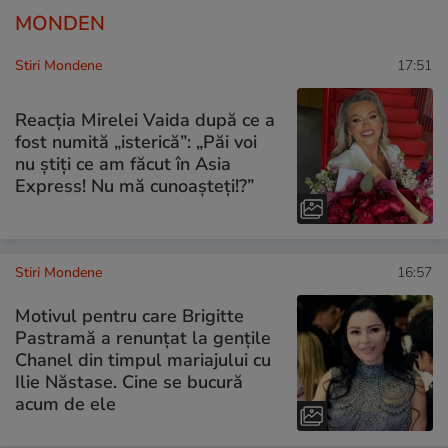
MONDEN
Stiri Mondene
17:51
Reacția Mirelei Vaida după ce a
fost numită „isterică”: „Păi voi
nu știți ce am făcut în Asia
Express! Nu mă cunoașteți!?”
Stiri Mondene
16:57
Motivul pentru care Brigitte
Pastramă a renunțat la gențile
Chanel din timpul mariajului cu
Ilie Năstase. Cine se bucură
acum de ele