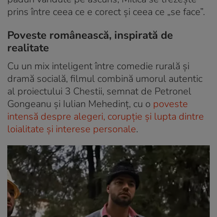
prins între ceea ce e corect și ceea ce „se face”.
Poveste românească, inspirată de
realitate
Cu un mix inteligent între comedie rurală și
dramă socială, filmul combină umorul autentic
al proiectului 3 Chestii, semnat de Petronel
Gongeanu și Iulian Mehedinț, cu o
poveste
intensă despre alegeri, corupție și lupta dintre
loialitate și interese personale
.