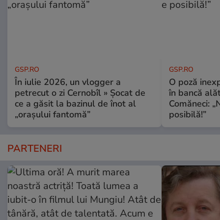
GSP.RO
GSP.RO
În iulie 2026, un vlogger a
O poză inexp
petrecut o zi Cernobîl » Șocat de
în bancă ală
ce a găsit la bazinul de înot al
Comăneci: „N
„orașului fantomă”
posibilă!”
PARTENERI