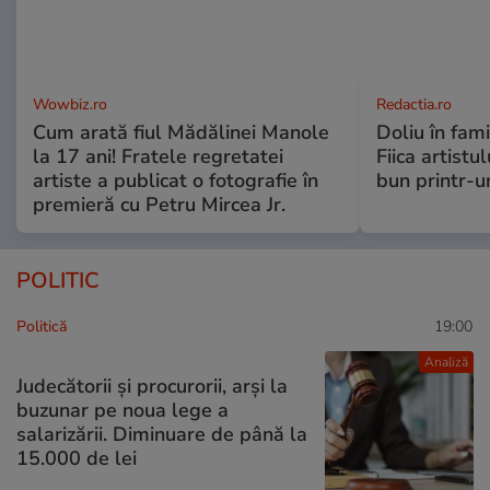
Wowbiz.ro
Redactia.ro
Cum arată fiul Mădălinei Manole
Doliu în fami
la 17 ani! Fratele regretatei
Fiica artistu
artiste a publicat o fotografie în
bun printr-u
premieră cu Petru Mircea Jr.
POLITIC
Politică
19:00
Analiză
Judecătorii și procurorii, arși la
buzunar pe noua lege a
salarizării. Diminuare de până la
15.000 de lei