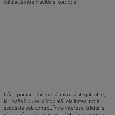
clătinată între tradiție și corupție.
Când primarul începe să miroasă ilegalitățile,
iar mafia îi pune la îndoială loialitatea, totul
scapă de sub control. Între interese, trădări și
păduri vândute pe ascuns, Mitică se trezește