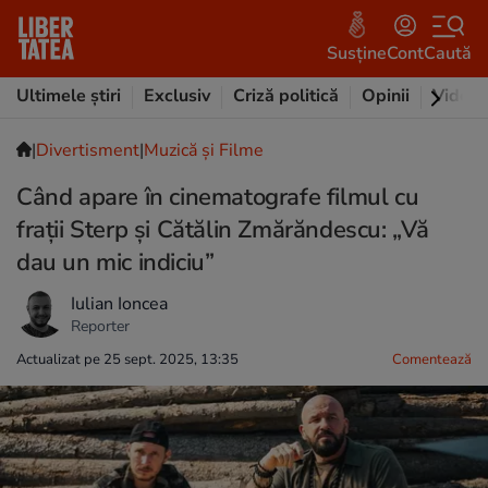
Susține
Cont
Caută
Ultimele știri
Exclusiv
Criză politică
Opinii
Video
|
Divertisment
|
Muzică și Filme
Când apare în cinematografe filmul cu
frații Sterp și Cătălin Zmărăndescu: „Vă
dau un mic indiciu”
Iulian Ioncea
Reporter
Actualizat pe 25 sept. 2025, 13:35
Comentează