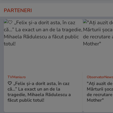
PARTENERI
TVMania.ro
ObservatorNews
🤍 „Felix și-a dorit asta, în caz
"Aţi auzit 
că…” La exact un an de la
Mărturii şo
tragedie, Mihaela Rădulescu a
de recrutare
făcut public totul!
Mother"