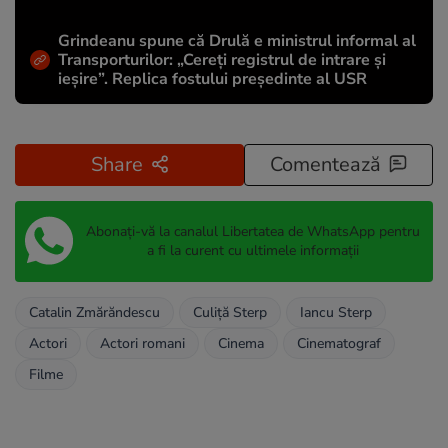
Grindeanu spune că Drulă e ministrul informal al
Transporturilor: „Cereți registrul de intrare și
ieșire”. Replica fostului președinte al USR
Share
Comentează
Abonați-vă la canalul Libertatea de WhatsApp pentru
a fi la curent cu ultimele informații
Catalin Zmărăndescu
Culiță Sterp
Iancu Sterp
Actori
Actori romani
Cinema
Cinematograf
Filme