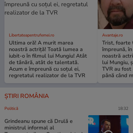
Libertateapentrufemei.ro
Avantaje.ro
Ultima oră! A murit marea
Trist, foarte
noastră actriță! Toată lumea a
împreună, în
iubit-o în filmul lui Mungiu! Atât
noastră actri
de tânără, atât de talentată.
lui Mungiu, ș
Acum e împreună cu soțul ei,
TVR au fost 
regretatul realizator de la TVR
până când mo
ȘTIRI ROMÂNIA
Politică
18:32
Grindeanu spune că Drulă e
ministrul informal al