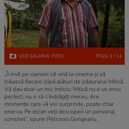
VEZI
GALERIA
FOTO
POZA
1 / 14
„Îi invit pe oameni să vină la cinema și să
trăiască fiecare clipă alături de pădurarul Mitică.
Vă dau doar un mic indiciu: Mitică nu e un erou
perfect, nu o să-l îndrăgiți mereu. Are
momente care vă vor surprinde, poate chiar
enerva. Pe ecran veți descoperi un personaj
complet”, spune Petronel Gongeanu.