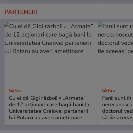
PARTENERI
GSP.ro
GSP.ro
Cu ei dă Gigi război! » „Armata”
Fanii sunt în 
de 12 acționari care bagă bani la
nerecunoscut
Universitatea Craiova: partenerii
doctorul ved
lui Rotaru au averi amețitoare
să fie aceea