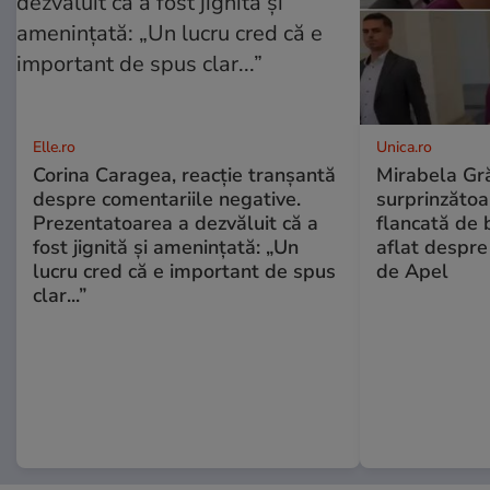
Elle.ro
Unica.ro
Corina Caragea, reacție tranșantă
Mirabela Gră
despre comentariile negative.
surprinzătoar
Prezentatoarea a dezvăluit că a
flancată de 
fost jignită și amenințată: „Un
aflat despre
lucru cred că e important de spus
de Apel
clar...”