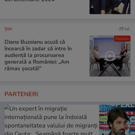
Ştiri
29 iul.
Exclusiv
Diana Buzoianu acuză că
încearcă în zadar să intre în
audiență la procuroarea
generală a României: „Am
rămas șocată!”
PARTENERI