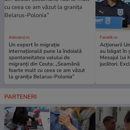
Adevarul.ro
Fanatik.ro
Un expert în migrație
Acționarii Un
internațională pune la îndoială
au băgat în 
spontaneitatea valului de
Mesajul lui 
migranți din Ceuta: „Seamănă
jucători. Exc
foarte mult cu ceea ce am văzut
la granița Belarus-Polonia”
PARTENERI