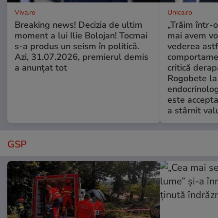
Viva.ro
Unica.ro
Breaking news! Decizia de ultim
„Trăim într-
moment a lui Ilie Bolojan! Tocmai
mai avem vo
s-a produs un seism în politică.
vederea astf
Azi, 31.07.2026, premierul demis
comportamen
a anunțat tot
critică derap
Rogobete la
endocrinolog
este accepta
a stârnit valu
GSP