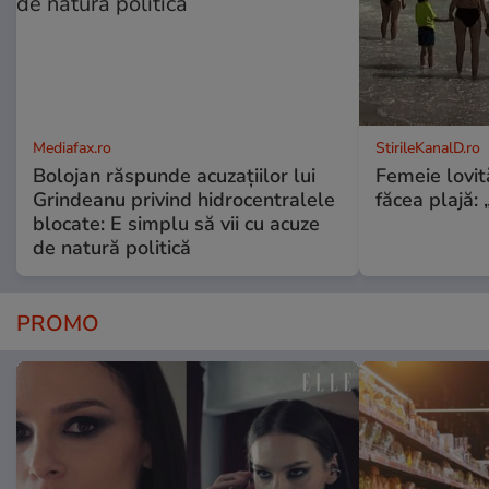
Mediafax.ro
StirileKanalD.ro
Bolojan răspunde acuzațiilor lui
Femeie lovit
Grindeanu privind hidrocentralele
făcea plajă: „
blocate: E simplu să vii cu acuze
de natură politică
PROMO