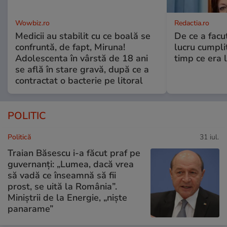
Wowbiz.ro
Redactia.ro
Medicii au stabilit cu ce boală se
De ce a fac
confruntă, de fapt, Miruna!
lucru cumplit
Adolescenta în vârstă de 18 ani
timp ce era 
se află în stare gravă, după ce a
contractat o bacterie pe litoral
POLITIC
Politică
31 iul.
Traian Băsescu i-a făcut praf pe
guvernanți: „Lumea, dacă vrea
să vadă ce înseamnă să fii
prost, se uită la România”.
Miniștrii de la Energie, „niște
panarame”