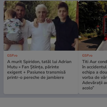
GSP.ro
GSP.ro
A murit Spiridon, tatăl lui Adrian
Titi Aur con
Mutu » Fan Știința, părinte
în accidentul
exigent + Pasiunea transmisă
echipa a dou
printr-o pereche de jambiere
vorba de vâr
Adevărații a
acolo”