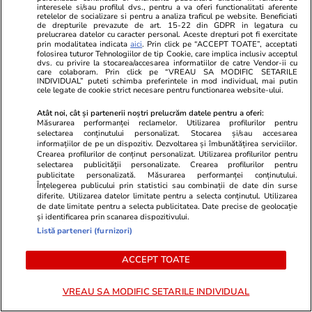
interesele si/sau profilul dvs., pentru a va oferi functionalitati aferente
retelelor de socializare si pentru a analiza traficul pe website. Beneficiati
de drepturile prevazute de art. 15-22 din GDPR in legatura cu
prelucrarea datelor cu caracter personal. Aceste drepturi pot fi exercitate
ZiaruldeIasi.ro
Fanatik.ro
prin modalitatea indicata
aici
. Prin click pe “ACCEPT TOATE”, acceptati
folosirea tuturor Tehnologiilor de tip Cookie, care implica inclusiv acceptul
Motivul interesant pentru care o
Gigi Becali a
dvs. cu privire la stocarea/accesarea informatiilor de catre Vendor-ii cu
care colaboram. Prin click pe “VREAU SA MODIFIC SETARILE
elevă din rural cu o medie de top
Cifrele Wys
INDIVIDUAL” puteti schimba preferintele in mod individual, mai putin
la Evaluarea Națională a ales un
FCSB 4-1. Si
cele legate de cookie strict necesare pentru functionarea website-ului.
liceu tehnologic. „Este o
echipa lui M
Atât noi, cât și partenerii noștri prelucrăm datele pentru a oferi:
nebuloasă și pentru noi”
Măsurarea performanței reclamelor. Utilizarea profilurilor pentru
selectarea conținutului personalizat. Stocarea și/sau accesarea
informațiilor de pe un dispozitiv. Dezvoltarea și îmbunătățirea serviciilor.
Crearea profilurilor de conținut personalizat. Utilizarea profilurilor pentru
selectarea publicității personalizate. Crearea profilurilor pentru
publicitate personalizată. Măsurarea performanței conținutului.
ULTIMELE ȘTIRI
Înțelegerea publicului prin statistici sau combinații de date din surse
diferite. Utilizarea datelor limitate pentru a selecta conținutul. Utilizarea
de date limitate pentru a selecta publicitatea. Date precise de geolocație
Știri Externe
07:44
și identificarea prin scanarea dispozitivului.
Listă parteneri (furnizori)
Rusia a atacat din nou Kievul cu rachete
balistice. Cel puțin nouă oameni au murit
ACCEPT TOATE
VREAU SA MODIFIC SETARILE INDIVIDUAL
Ştiri
07:00