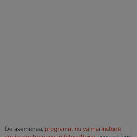
De asemenea,
programul nu va mai include
sprijin pentru panouri fotovoltaice
, acestea fiind