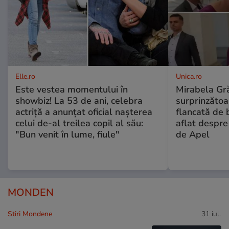
Elle.ro
Unica.ro
Este vestea momentului în
Mirabela Gră
showbiz! La 53 de ani, celebra
surprinzătoar
actriță a anunțat oficial nașterea
flancată de 
celui de-al treilea copil al său:
aflat despre
"Bun venit în lume, fiule"
de Apel
MONDEN
Stiri Mondene
31 iul.