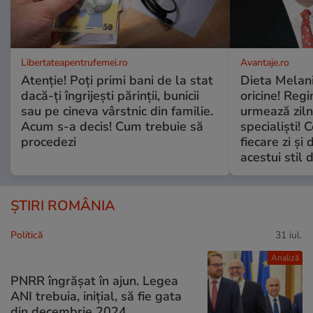
Libertateapentrufemei.ro
Avantaje.ro
Atenție! Poți primi bani de la stat
Dieta Melan
dacă-ți îngrijești părinții, bunicii
oricine! Regi
sau pe cineva vârstnic din familie.
urmează zilni
Acum s-a decis! Cum trebuie să
specialiști! 
procedezi
fiecare zi și 
acestui stil 
ȘTIRI ROMÂNIA
Politică
31 iul.
Analiză
PNRR îngrășat în ajun. Legea
ANI trebuia, inițial, să fie gata
din decembrie 2024