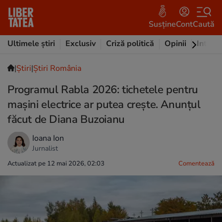
Susține
Cont
Caută
Ultimele știri
Exclusiv
Criză politică
Opinii
Intervi
|
Ştiri
|
Știri România
Programul Rabla 2026: tichetele pentru
mașini electrice ar putea crește. Anunțul
făcut de Diana Buzoianu
Ioana Ion
Jurnalist
Actualizat pe 12 mai 2026, 02:03
Comentează