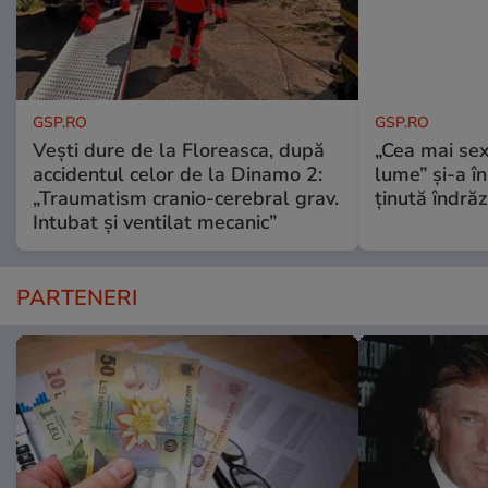
GSP.RO
GSP.RO
Vești dure de la Floreasca, după
„Cea mai sex
accidentul celor de la Dinamo 2:
lume” și-a în
„Traumatism cranio-cerebral grav.
ținută îndră
Intubat și ventilat mecanic”
PARTENERI