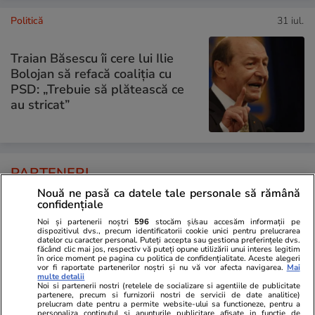
Politică
31 iul.
Traian Băsescu îi cere lui Ilie
Bolojan să refacă coaliția cu
PSD: „Trebuie să plătească ce
au stricat”
PARTENERI
Nouă ne pasă ca datele tale personale să rămână
confidențiale
Noi și partenerii noștri
596
stocăm și/sau accesăm informații pe
dispozitivul dvs., precum identificatorii cookie unici pentru prelucrarea
datelor cu caracter personal. Puteți accepta sau gestiona preferințele dvs.
făcând clic mai jos, respectiv vă puteți opune utilizării unui interes legitim
în orice moment pe pagina cu politica de confidențialitate. Aceste alegeri
vor fi raportate partenerilor noștri și nu vă vor afecta navigarea.
Mai
multe detalii
Noi si partenerii nostri (retelele de socializare si agentiile de publicitate
partenere, precum si furnizorii nostri de servicii de date analitice)
prelucram date pentru a permite website-ului sa functioneze, pentru a
personaliza continutul si anunturile publicitare afisate in functie de