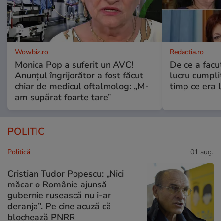
Wowbiz.ro
Redactia.ro
Monica Pop a suferit un AVC!
De ce a fac
Anunțul îngrijorător a fost făcut
lucru cumplit
chiar de medicul oftalmolog: „M-
timp ce era 
am supărat foarte tare”
POLITIC
Politică
01 aug.
Cristian Tudor Popescu: „Nici
măcar o Românie ajunsă
gubernie rusească nu i-ar
deranja”. Pe cine acuză că
blochează PNRR