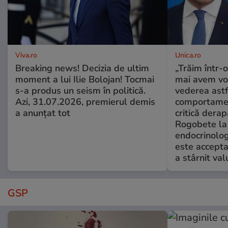
Viva.ro
Unica.ro
Breaking news! Decizia de ultim
„Trăim într-
moment a lui Ilie Bolojan! Tocmai
mai avem vo
s-a produs un seism în politică.
vederea astf
Azi, 31.07.2026, premierul demis
comportamen
a anunțat tot
critică derap
Rogobete la
endocrinolog
este accepta
a stârnit valu
GSP