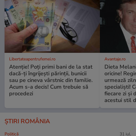
Libertateapentrufemei.ro
Avantaje.ro
Atenție! Poți primi bani de la stat
Dieta Melan
dacă-ți îngrijești părinții, bunicii
oricine! Regi
sau pe cineva vârstnic din familie.
urmează zilni
Acum s-a decis! Cum trebuie să
specialiști! 
procedezi
fiecare zi și 
acestui stil 
ȘTIRI ROMÂNIA
Politică
31 iul.