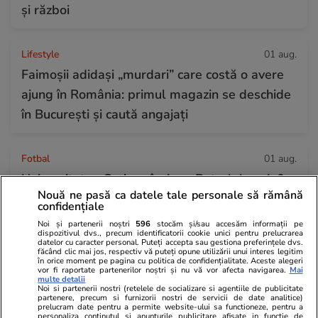
și război
Lifestyle
01 aug.
Faimoșii adidași „murdari” care costă o avere
ajung în România: primul magazin se deschide
în București și caută angajați
Fotbal
01 aug.
Universitatea Craiova învinge Petrolul cu 4-0
Nouă ne pasă ca datele tale personale să rămână
în etapa a treia din Superligă. Deschidere de
confidențiale
scor în secunda 41
Noi și partenerii noștri
596
stocăm și/sau accesăm informații pe
dispozitivul dvs., precum identificatorii cookie unici pentru prelucrarea
datelor cu caracter personal. Puteți accepta sau gestiona preferințele dvs.
făcând clic mai jos, respectiv vă puteți opune utilizării unui interes legitim
în orice moment pe pagina cu politica de confidențialitate. Aceste alegeri
Muzică și Filme
01 aug.
vor fi raportate partenerilor noștri și nu vă vor afecta navigarea.
Mai
multe detalii
Clint Eastwood, critic dur la adresa
Noi si partenerii nostri (retelele de socializare si agentiile de publicitate
partenere, precum si furnizorii nostri de servicii de date analitice)
Hollywood-ului modern: „Trăim într-o
prelucram date pentru a permite website-ului sa functioneze, pentru a
personaliza continutul si anunturile publicitare afisate in functie de