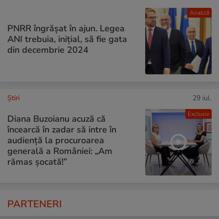
Analiză
PNRR îngrășat în ajun. Legea
ANI trebuia, inițial, să fie gata
din decembrie 2024
Ştiri
29 iul.
Exclusiv
Diana Buzoianu acuză că
încearcă în zadar să intre în
audiență la procuroarea
generală a României: „Am
rămas șocată!”
PARTENERI