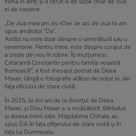
inima în dinți și a cerut-o de soție chiar de ziua
ei de naștere.
„De ziua mea am zis «Da», iar azi, de ziua ta am
spus amândoi “Da”.
Astăzi nu este doar despre o semnătură sau o
ceremonie. Pentru mine, este despre curajul de
a crede din nou în iubire. Îți mulțumesc
Cataramă Constantin pentru familia noastră
frumoasă!”, a fost mesajul postat de Deea
Maxer, lângă o fotografie alături de soțul ei, din
fața oficiului de stare civilă.
În 2025, la doi ani de la divorțul de Deea
Maxer, și Dinu Maxer s-a recăsătorit. Bărbatul
și aleasa inimii sale, Magdalena Chihaia, au
spus DA în fața ofițerului de stare civilă și în
fața lui Dumnezeu.