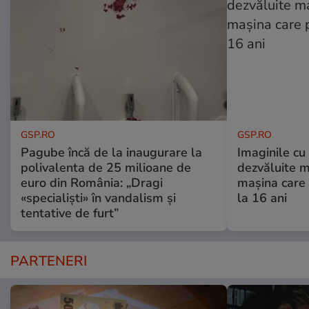
GSP.RO
GSP.RO
Pagube încă de la inaugurare la
Imaginile cu
polivalenta de 25 milioane de
dezvăluite m
euro din România: „Dragi
mașina care 
«specialiști» în vandalism și
la 16 ani
tentative de furt”
PARTENERI