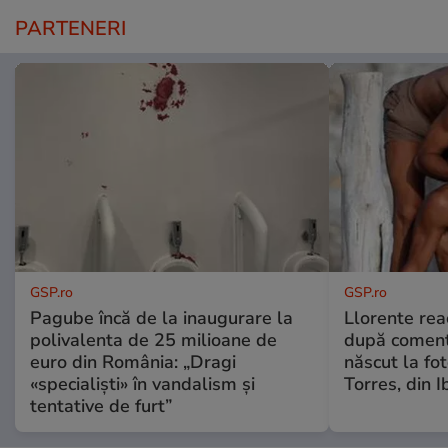
PARTENERI
GSP.ro
GSP.ro
Pagube încă de la inaugurare la
Llorente rea
polivalenta de 25 milioane de
după comenta
euro din România: „Dragi
născut la fot
«specialiști» în vandalism și
Torres, din I
tentative de furt”