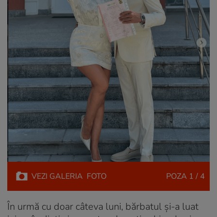
VEZI
GALERIA
FOTO
POZA
1 / 4
În urmă cu doar câteva luni, bărbatul și-a luat