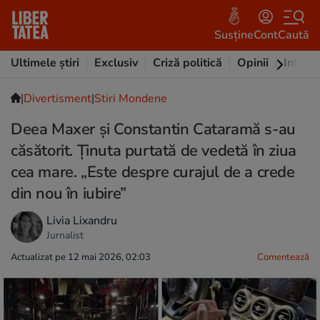
Susține
Cont
Caută
Ultimele știri
Exclusiv
Criză politică
Opinii
Intervi
|
Divertisment
|
Stiri Mondene
Deea Maxer și Constantin Cataramă s-au
căsătorit. Ținuta purtată de vedetă în ziua
cea mare. „Este despre curajul de a crede
din nou în iubire”
Livia Lixandru
Jurnalist
Actualizat pe 12 mai 2026, 02:03
Comentează