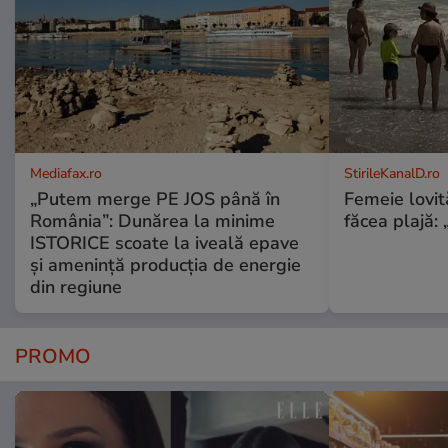
Mediafax.ro
StirileKanalD.ro
„Putem merge PE JOS până în
Femeie lovit
România”: Dunărea la minime
făcea plajă: „
ISTORICE scoate la iveală epave
și amenință producția de energie
din regiune
PROMO