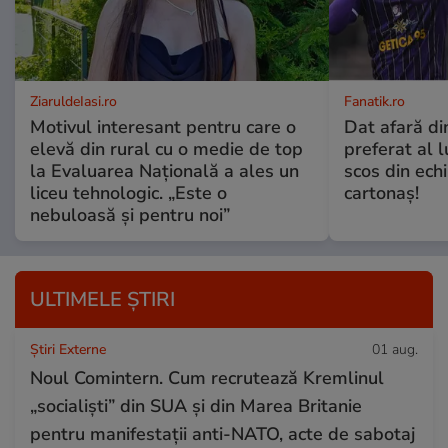
ZiaruldeIasi.ro
Fanatik.ro
Motivul interesant pentru care o
Dat afară di
elevă din rural cu o medie de top
preferat al l
la Evaluarea Națională a ales un
scos din ech
liceu tehnologic. „Este o
cartonaş!
nebuloasă și pentru noi”
ULTIMELE ȘTIRI
Știri Externe
01 aug.
Noul Comintern. Cum recrutează Kremlinul
„socialiști” din SUA și din Marea Britanie
pentru manifestații anti-NATO, acte de sabotaj