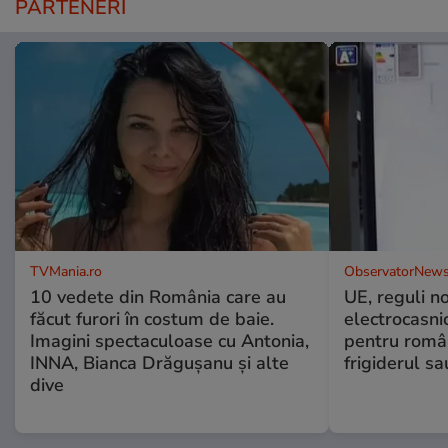
PARTENERI
TVMania.ro
ObservatorNews
10 vedete din România care au
UE, reguli n
făcut furori în costum de baie.
electrocasni
Imagini spectaculoase cu Antonia,
pentru români
INNA, Bianca Drăgușanu și alte
frigiderul sa
dive