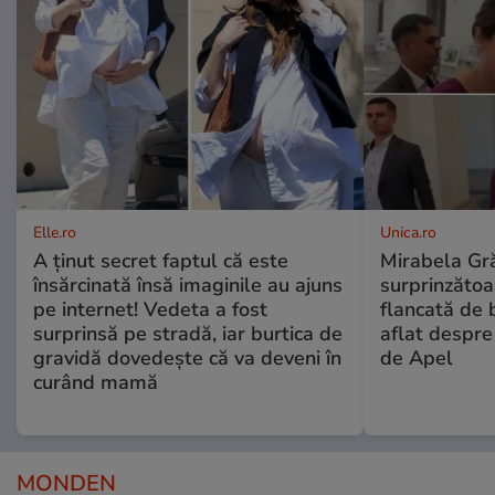
Elle.ro
Unica.ro
A ținut secret faptul că este
Mirabela Gră
însărcinată însă imaginile au ajuns
surprinzătoar
pe internet! Vedeta a fost
flancată de 
surprinsă pe stradă, iar burtica de
aflat despre
gravidă dovedește că va deveni în
de Apel
curând mamă
MONDEN