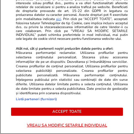
generație de lingușitori”
interesele si/sau profilul dvs., pentru a va oferi functionalitati aferente
retelelor de socializare si pentru a analiza traficul pe website. Beneficiati
de drepturile prevazute de art. 15-22 din GDPR in legatura cu
prelucrarea datelor cu caracter personal. Aceste drepturi pot fi exercitate
prin modalitatea indicata
aici
. Prin click pe “ACCEPT TOATE”, acceptati
Citește mai multe
folosirea tuturor Tehnologiilor de tip Cookie, care implica inclusiv acceptul
dvs. cu privire la stocarea/accesarea informatiilor de catre Vendor-ii cu
care colaboram. Prin click pe “VREAU SA MODIFIC SETARILE
INDIVIDUAL” puteti schimba preferintele in mod individual, mai putin
cele legate de cookie strict necesare pentru functionarea website-ului.
TRENDING
Atât noi, cât și partenerii noștri prelucrăm datele pentru a oferi:
Măsurarea performanței reclamelor. Utilizarea profilurilor pentru
Știri România
01 aug.
selectarea conținutului personalizat. Stocarea și/sau accesarea
A murit Florian Luca, reputat profesor de
informațiilor de pe un dispozitiv. Dezvoltarea și îmbunătățirea serviciilor.
Crearea profilurilor de conținut personalizat. Utilizarea profilurilor pentru
matematică. Nicușor Dan: „Sunt uluit! Am fost
selectarea publicității personalizate. Crearea profilurilor pentru
publicitate personalizată. Măsurarea performanței conținutului.
colegi de cameră la lot, în 1985”
Înțelegerea publicului prin statistici sau combinații de date din surse
diferite. Utilizarea datelor limitate pentru a selecta conținutul. Utilizarea
de date limitate pentru a selecta publicitatea. Date precise de geolocație
și identificarea prin scanarea dispozitivului.
Știri Externe
01 aug.
Listă parteneri (furnizori)
Explozie într-un restaurant din centrul
ACCEPT TOATE
Moscovei, soldată cu morți și răniți. Localul era
închis pentru un eveniment privat. Unele surse
VREAU SA MODIFIC SETARILE INDIVIDUAL
spun că un general de top își sărbătorea ziua