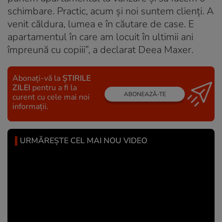
schimbare. Practic, acum și noi suntem clienți. A
venit căldura, lumea e în căutare de case. E
apartamentul în care am locuit în ultimii ani
împreună cu copiii”, a declarat Deea Maxer.
Abonați-vă la
ȘTIRILE
ZILEI
pentru a fi la
ABONEAZĂ-TE
curent cu cele mai noi
informații.
URMĂREȘTE CEL MAI NOU VIDEO