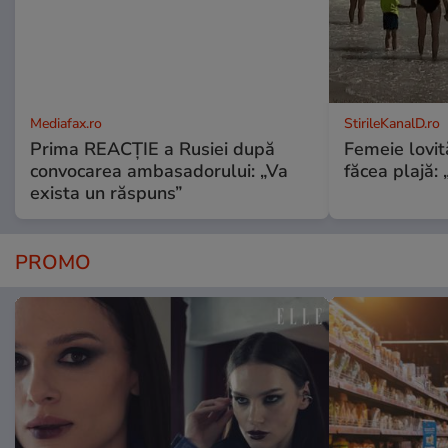
Mediafax.ro
StirileKanalD.ro
Prima REACȚIE a Rusiei după
Femeie lovit
convocarea ambasadorului: „Va
făcea plajă: „
exista un răspuns”
PROMO