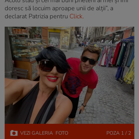
Acolo stau și cei mai buni prieteni ai mei și îmi
doresc să locuim aproape unii de alții”, a
declarat Patrizia pentru
Click.
VEZI
GALERIA
FOTO
POZA
1 / 2