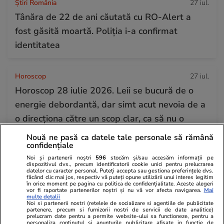
Știri România
27 iul.
Tânăra de 22 de ani căutată cu RO-Alert a
fost găsită moartă. Poliția i-a confirmat
identitatea
Horoscop
27 iul.
Horoscop 28 iulie 2026. Leii se bucură de o
energie debordantă, dar simt acut nevoia de a
o direcționa către un scop clar, ca să nu o
risipească
Nouă ne pasă ca datele tale personale să rămână
confidențiale
Noi și partenerii noștri
596
stocăm și/sau accesăm informații pe
dispozitivul dvs., precum identificatorii cookie unici pentru prelucrarea
datelor cu caracter personal. Puteți accepta sau gestiona preferințele dvs.
făcând clic mai jos, respectiv vă puteți opune utilizării unui interes legitim
în orice moment pe pagina cu politica de confidențialitate. Aceste alegeri
vor fi raportate partenerilor noștri și nu vă vor afecta navigarea.
Mai
multe detalii
Noi si partenerii nostri (retelele de socializare si agentiile de publicitate
partenere, precum si furnizorii nostri de servicii de date analitice)
prelucram date pentru a permite website-ului sa functioneze, pentru a
personaliza continutul si anunturile publicitare afisate in functie de