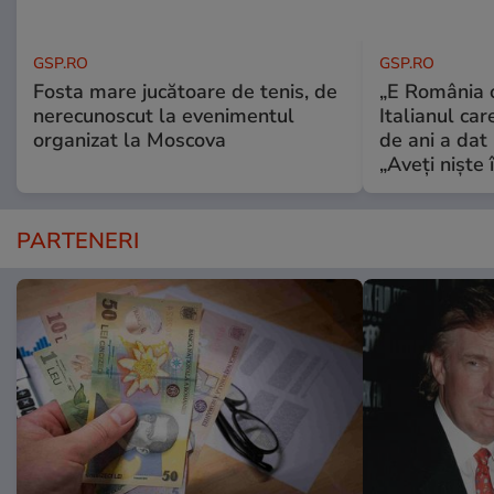
GSP.RO
GSP.RO
Fosta mare jucătoare de tenis, de
„E România o
nerecunoscut la evenimentul
Italianul car
organizat la Moscova
de ani a dat 
„Aveți niște î
PARTENERI