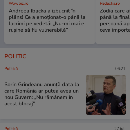
Wowbiz.ro
Redactia.ro
Andreea Ibacka a izbucnit în
Zodia care a
plâns! Ce a emoționat-o până la
până la fina
lacrimi pe vedetă: „Nu-mi mai e
persoană apr
rușine să fiu vulnerabilă”
ceva import
POLITIC
Politică
06:21
Sorin Grindeanu anunță data la
care România ar putea avea un
nou Guvern: „Nu rămânem în
acest blocaj”
Politică
27 iul.