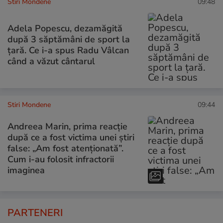
Stiri Mondene
09:48
Adela Popescu, dezamăgită
după 3 săptămâni de sport la
țară. Ce i-a spus Radu Vâlcan
când a văzut cântarul
Stiri Mondene
09:44
Andreea Marin, prima reacție
după ce a fost victima unei știri
false: „Am fost atenționată”.
Cum i-au folosit infractorii
imaginea
PARTENERI