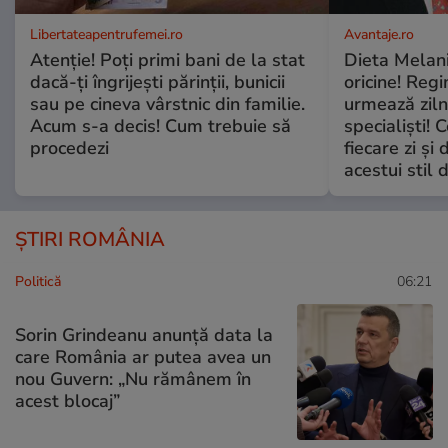
Libertateapentrufemei.ro
Avantaje.ro
Atenție! Poți primi bani de la stat
Dieta Melan
dacă-ți îngrijești părinții, bunicii
oricine! Regi
sau pe cineva vârstnic din familie.
urmează zilni
Acum s-a decis! Cum trebuie să
specialiști! 
procedezi
fiecare zi și 
acestui stil 
ȘTIRI ROMÂNIA
Politică
06:21
Sorin Grindeanu anunță data la
care România ar putea avea un
nou Guvern: „Nu rămânem în
acest blocaj”