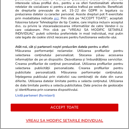
interesele si/sau profilul dvs., pentru a va oferi functionalitati aferente
retelelor de socializare si pentru a analiza traficul pe website. Beneficiati
de drepturile prevazute de art. 15-22 din GDPR in legatura cu
prelucrarea datelor cu caracter personal. Aceste drepturi pot fi exercitate
prin modalitatea indicata
aici
. Prin click pe “ACCEPT TOATE”, acceptati
folosirea tuturor Tehnologiilor de tip Cookie, care implica inclusiv acceptul
dvs. cu privire la stocarea/accesarea informatiilor de catre Vendor-ii cu
Vacanțe și Cultură
09:05
Sănătate și Fitn
care colaboram. Prin click pe “VREAU SA MODIFIC SETARILE
INDIVIDUAL” puteti schimba preferintele in mod individual, mai putin
Cât a plătit un artist român după
Cum ar trebu
cele legate de cookie strict necesare pentru functionarea website-ului.
ce a avut nevoie de o perfuzie în
pentru a trăi
Atât noi, cât și partenerii noștri prelucrăm datele pentru a oferi:
Măsurarea performanței reclamelor. Utilizarea profilurilor pentru
ultima zi de vacanță în Bulgaria:
nici exerciții 
selectarea conținutului personalizat. Stocarea și/sau accesarea
informațiilor de pe un dispozitiv. Dezvoltarea și îmbunătățirea serviciilor.
„Am rămas fără cuvinte”
Crearea profilurilor de conținut personalizat. Utilizarea profilurilor pentru
selectarea publicității personalizate. Crearea profilurilor pentru
publicitate personalizată. Măsurarea performanței conținutului.
Înțelegerea publicului prin statistici sau combinații de date din surse
diferite. Utilizarea datelor limitate pentru a selecta conținutul. Utilizarea
Lifestyle
26 iul.
de date limitate pentru a selecta publicitatea. Date precise de geolocație
și identificarea prin scanarea dispozitivului.
Listă parteneri (furnizori)
Ploaia de meteori Delta
ACCEPT TOATE
Aquaride 2026: când o poți
vedea cel mai bine
VREAU SA MODIFIC SETARILE INDIVIDUAL