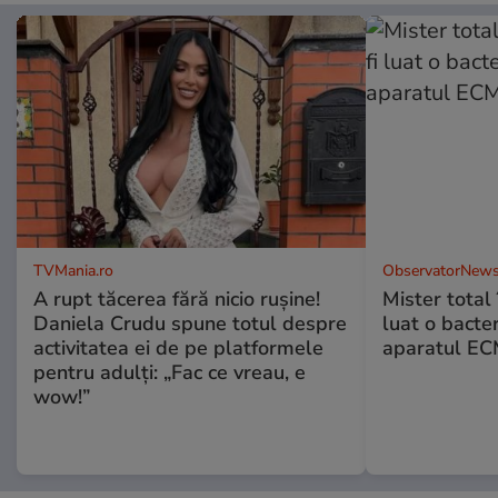
TVMania.ro
ObservatorNews
A rupt tăcerea fără nicio rușine!
Mister total î
Daniela Crudu spune totul despre
luat o bacter
activitatea ei de pe platformele
aparatul ECM
pentru adulți: „Fac ce vreau, e
wow!”