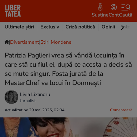
Susține
Cont
Caută
Ultimele știri
Exclusiv
Criză politică
Opinii
Intervi
|
Divertisment
|
Stiri Mondene
Patrizia Paglieri vrea să vândă locuința în
care stă cu fiul ei, după ce acesta a decis să
se mute singur. Fosta jurată de la
MasterChef va locui în Domnești
Livia Lixandru
Jurnalist
Actualizat pe 29 mai 2025, 02:04
Comentează