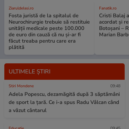
ZiaruldeIasi.ro
Fanatik.ro
Fosta juristă de la spitalul de
Cristi Balaj 
Neurochirurgie trebuie să restituie
acordat și r
unității medicale peste 100.000
Botoșani – R
de euro din cauză că nu și-ar fi
Marian Barb
făcut treaba pentru care era
plătită
ULTIMELE ȘTIRI
Stiri Mondene
09:48
Adela Popescu, dezamăgită după 3 săptămâni
de sport la țară. Ce i-a spus Radu Vâlcan când
a văzut cântarul
Educație
09:45