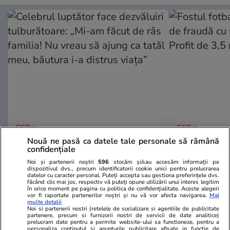
GSP.ro
GSP.ro
Celebrul luptător face dezvăluiri
Fostul fotba
Nouă ne pasă ca datele tale personale să rămână
confidențiale
tulburătoare: „Mi-am făcut de râs
de fraudă cu 
familia! Nu vreau să ajung ca tatăl
Profit de 3,
Noi și partenerii noștri
596
stocăm și/sau accesăm informații pe
dispozitivul dvs., precum identificatorii cookie unici pentru prelucrarea
meu, băutura i-a distrus viața”
datelor cu caracter personal. Puteți accepta sau gestiona preferințele dvs.
făcând clic mai jos, respectiv vă puteți opune utilizării unui interes legitim
în orice moment pe pagina cu politica de confidențialitate. Aceste alegeri
vor fi raportate partenerilor noștri și nu vă vor afecta navigarea.
Mai
multe detalii
Noi si partenerii nostri (retelele de socializare si agentiile de publicitate
partenere, precum si furnizorii nostri de servicii de date analitice)
prelucram date pentru a permite website-ului sa functioneze, pentru a
personaliza continutul si anunturile publicitare afisate in functie de