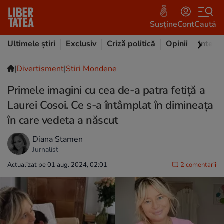
Susține
Cont
Caută
Ultimele știri
Exclusiv
Criză politică
Opinii
Intervi
|
Divertisment
|
Stiri Mondene
Primele imagini cu cea de-a patra fetiță a
Laurei Cosoi. Ce s-a întâmplat în dimineața
în care vedeta a născut
Diana Stamen
Jurnalist
Actualizat pe 01 aug. 2024, 02:01
2 comentarii