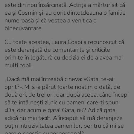
este din nou însărcinată. Actrița a mărturisit că
ea și Cosmin și-au dorit dintotdeauna o familie
numeroasă și că vestea a venit ca o
binecuvântare.
Cu toate acestea, Laura Cosoi a recunoscut că
este deranjată de comentariile și criticile
primite în legătură cu decizia ei de a avea mai
mulți copii.
„Dacă mă mai întreabă cineva: «Gata, te-ai
oprit?». Mi s-a părut foarte nostim o dată, de
două ori, de trei ori, dar după aceea, când începi
să te întâlnești zilnic cu oameni care-ți spun:
«Da, dar acum e gata! Gata, nu? Adică gata,
adică nu mai faci!». A început să mă deranjeze
puțin intruzivitatea oamenilor, pentru că mi se
pare o chestie superpersonală.