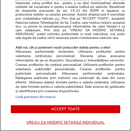
interesele si/sau profilul dvs., pentru a va oferi functionalitati aferente
retelelor de socializare si pentru a analiza traficul pe website. Beneficiati
de drepturile prevazute de art. 15-22 din GDPR in legatura cu
prelucrarea datelor cu caracter personal. Aceste drepturi pot fi exercitate
prin modalitatea indicata
aici
. Prin click pe “ACCEPT TOATE”, acceptati
folosirea tuturor Tehnologiilor de tip Cookie, care implica inclusiv acceptul
dvs. cu privire la stocarea/accesarea informatiilor de catre Vendor-ii cu
care colaboram. Prin click pe “VREAU SA MODIFIC SETARILE
INDIVIDUAL” puteti schimba preferintele in mod individual, mai putin
cele legate de cookie strict necesare pentru functionarea website-ului.
Atât noi, cât și partenerii noștri prelucrăm datele pentru a oferi:
Măsurarea performanței reclamelor. Utilizarea profilurilor pentru
selectarea conținutului personalizat. Stocarea și/sau accesarea
informațiilor de pe un dispozitiv. Dezvoltarea și îmbunătățirea serviciilor.
Crearea profilurilor de conținut personalizat. Utilizarea profilurilor pentru
selectarea publicității personalizate. Crearea profilurilor pentru
publicitate personalizată. Măsurarea performanței conținutului.
Înțelegerea publicului prin statistici sau combinații de date din surse
diferite. Utilizarea datelor limitate pentru a selecta conținutul. Utilizarea
PARTENERI
de date limitate pentru a selecta publicitatea. Date precise de geolocație
și identificarea prin scanarea dispozitivului.
Listă parteneri (furnizori)
ACCEPT TOATE
VREAU SA MODIFIC SETARILE INDIVIDUAL