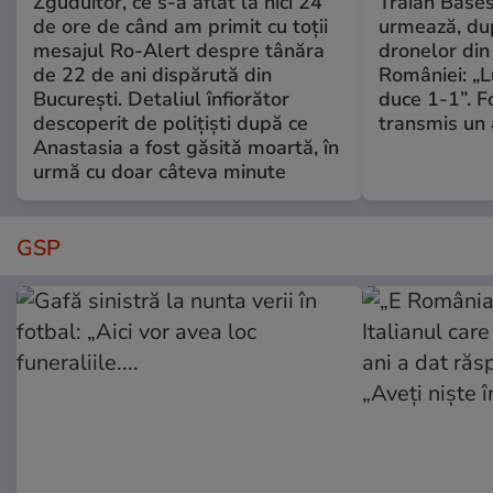
Zguduitor, ce s-a aflat la nici 24
Traian Băses
de ore de când am primit cu toții
urmează, du
mesajul Ro-Alert despre tânăra
dronelor din 
de 22 de ani dispărută din
României: „L
București. Detaliul înfiorător
duce 1-1”. F
descoperit de polițiști după ce
transmis un 
Anastasia a fost găsită moartă, în
urmă cu doar câteva minute
GSP