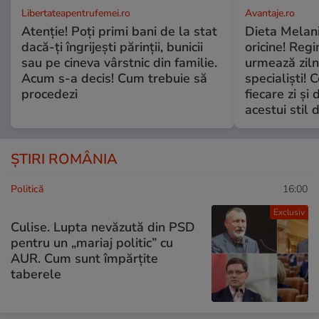
Libertateapentrufemei.ro
Avantaje.ro
Atenție! Poți primi bani de la stat
Dieta Melan
dacă-ți îngrijești părinții, bunicii
oricine! Regi
sau pe cineva vârstnic din familie.
urmează zilni
Acum s-a decis! Cum trebuie să
specialiști! 
procedezi
fiecare zi și 
acestui stil 
ȘTIRI ROMÂNIA
Politică
16:00
Exclusiv
Culise. Lupta nevăzută din PSD
pentru un „mariaj politic” cu
AUR. Cum sunt împărțite
taberele