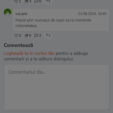
1
3
0
ssLazio
01.08.2024, 16:40
Macar prin numarul de copii sa isi mentinta
notorietatea.
0
0
2
Comentează
Loghează-te în contul tău
pentru a adăuga
comentarii și a te alătura dialogului.