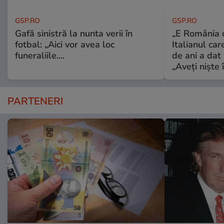
GSP.RO
GSP.RO
Gafă sinistră la nunta verii în
„E România o
fotbal: „Aici vor avea loc
Italianul car
funeraliile....
de ani a dat 
„Aveți niște î
PARTENERI