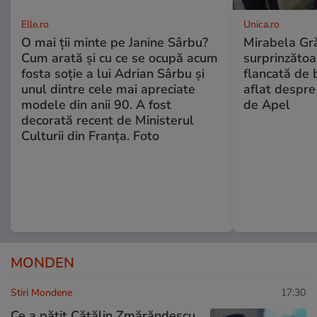
Elle.ro
Unica.ro
O mai ții minte pe Janine Sârbu?
Mirabela Gră
Cum arată și cu ce se ocupă acum
surprinzătoar
fosta soție a lui Adrian Sârbu și
flancată de 
unul dintre cele mai apreciate
aflat despre
modele din anii 90. A fost
de Apel
decorată recent de Ministerul
Culturii din Franța. Foto
MONDEN
Stiri Mondene
17:30
Ce a pățit Cătălin Zmărăndescu