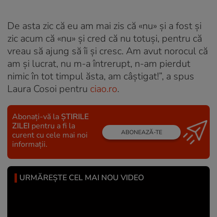
De asta zic că eu am mai zis că «nu» și a fost și
zic acum că «nu» și cred că nu totuși, pentru că
vreau să ajung să îi și cresc. Am avut norocul că
am și lucrat, nu m-a întrerupt, n-am pierdut
nimic în tot timpul ăsta, am câștigat!”, a spus
Laura Cosoi pentru
ciao.ro
.
Abonați-vă la
ȘTIRILE
ZILEI
pentru a fi la
ABONEAZĂ-TE
curent cu cele mai noi
informații.
URMĂREȘTE CEL MAI NOU VIDEO