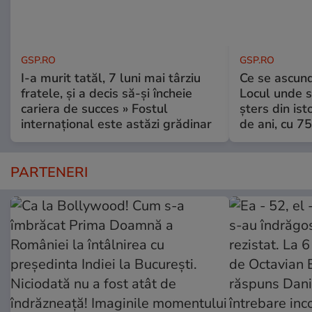
GSP.RO
GSP.RO
I-a murit tatăl, 7 luni mai târziu
Ce se ascund
fratele, și a decis să-și încheie
Locul unde s-
cariera de succes » Fostul
șters din ist
internațional este astăzi grădinar
de ani, cu 7
PARTENERI