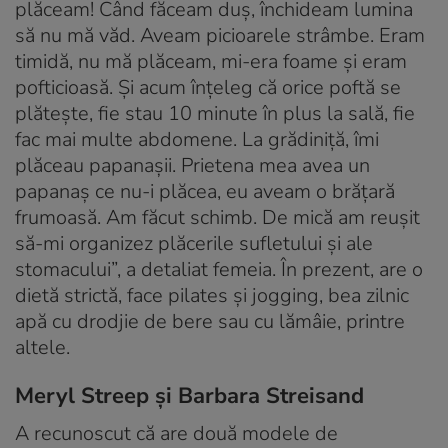
plăceam! Când făceam duș, închideam lumina
să nu mă văd. Aveam picioarele strâmbe. Eram
timidă, nu mă plăceam, mi-era foame și eram
pofticioasă. Și acum înțeleg că orice poftă se
plătește, fie stau 10 minute în plus la sală, fie
fac mai multe abdomene. La grădiniță, îmi
plăceau papanașii. Prietena mea avea un
papanaș ce nu-i plăcea, eu aveam o brățară
frumoasă. Am făcut schimb. De mică am reușit
să-mi organizez plăcerile sufletului și ale
stomacului”, a detaliat femeia. În prezent, are o
dietă strictă, face pilates și jogging, bea zilnic
apă cu drodjie de bere sau cu lămâie, printre
altele.
Meryl Streep și Barbara Streisand
A recunoscut că are două modele de