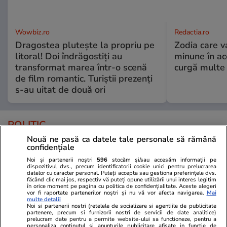
Wowbiz.ro
Redactia.ro
Dragostea plutește la propriu pe
Zodia care v
litoral! Doi îndrăgostiți au
minune în a
transformat marea într-o scenă
curgă multe l
de film romantic. Turiștii prezenți
s-au uitat de două ori
POLITIC
Nouă ne pasă ca datele tale personale să rămână
Politică
25 iul.
confidențiale
Noi și partenerii noștri
596
stocăm și/sau accesăm informații pe
Mutarea prin care AUR, S.O.S. și
dispozitivul dvs., precum identificatorii cookie unici pentru prelucrarea
POT au făcut front comun în
datelor cu caracter personal. Puteți accepta sau gestiona preferințele dvs.
făcând clic mai jos, respectiv vă puteți opune utilizării unui interes legitim
opoziție împotriva legii care
în orice moment pe pagina cu politica de confidențialitate. Aceste alegeri
vor fi raportate partenerilor noștri și nu vă vor afecta navigarea.
Mai
permite Armatei să doboare
multe detalii
dronele neautorizate. CCR a
Noi si partenerii nostri (retelele de socializare si agentiile de publicitate
partenere, precum si furnizorii nostri de servicii de date analitice)
tranșat definitiv disputa
prelucram date pentru a permite website-ului sa functioneze, pentru a
personaliza continutul si anunturile publicitare afisate in functie de