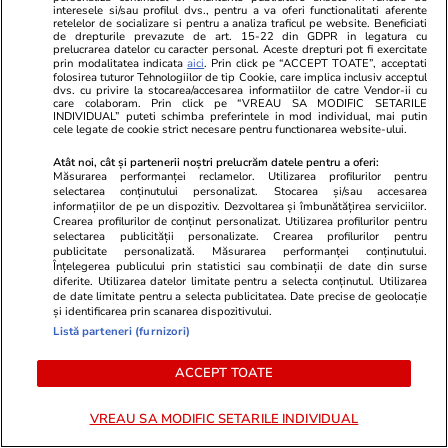
interesele si/sau profilul dvs., pentru a va oferi functionalitati aferente
retelelor de socializare si pentru a analiza traficul pe website. Beneficiati
de drepturile prevazute de art. 15-22 din GDPR in legatura cu
Politică
25 iul.
prelucrarea datelor cu caracter personal. Aceste drepturi pot fi exercitate
prin modalitatea indicata
aici
. Prin click pe “ACCEPT TOATE”, acceptati
Cum a apărut Mirabela
folosirea tuturor Tehnologiilor de tip Cookie, care implica inclusiv acceptul
dvs. cu privire la stocarea/accesarea informatiilor de catre Vendor-ii cu
Grădinaru la întâlnirea cu
care colaboram. Prin click pe “VREAU SA MODIFIC SETARILE
INDIVIDUAL” puteti schimba preferintele in mod individual, mai putin
președinta Indiei, Droupadi
cele legate de cookie strict necesare pentru functionarea website-ului.
Murmu, la Palatul Cotroceni.
Atât noi, cât și partenerii noștri prelucrăm datele pentru a oferi:
Motivul pentru care a ales o
Măsurarea performanței reclamelor. Utilizarea profilurilor pentru
rochie galbenă
selectarea conținutului personalizat. Stocarea și/sau accesarea
informațiilor de pe un dispozitiv. Dezvoltarea și îmbunătățirea serviciilor.
Crearea profilurilor de conținut personalizat. Utilizarea profilurilor pentru
selectarea publicității personalizate. Crearea profilurilor pentru
publicitate personalizată. Măsurarea performanței conținutului.
PARTENERI
Înțelegerea publicului prin statistici sau combinații de date din surse
diferite. Utilizarea datelor limitate pentru a selecta conținutul. Utilizarea
de date limitate pentru a selecta publicitatea. Date precise de geolocație
și identificarea prin scanarea dispozitivului.
Listă parteneri (furnizori)
ACCEPT TOATE
VREAU SA MODIFIC SETARILE INDIVIDUAL