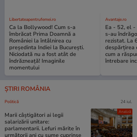
Libertateapentrufemei.ro
Avantaje.ro
Ca la Bollywood! Cum s-a
Ea - 52, el 
îmbrăcat Prima Doamnă a
s-au îndrăgos
României la întâlnirea cu
rezistat. La 
președinta Indiei la București.
despărțirea 
Niciodată nu a fost atât de
cum a răspu
îndrăzneață! Imaginile
întrebare i
momentului
ȘTIRI ROMÂNIA
Politică
24 iul.
Analiză
Marii câștigători ai legii
salarizării unitare:
parlamentarii. Lefuri mărite în
următorii ani cu sume cuprinse