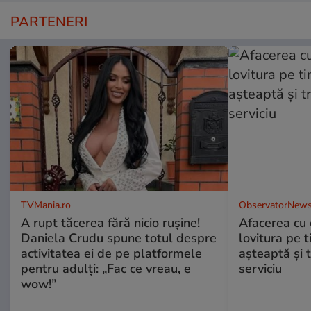
PARTENERI
TVMania.ro
ObservatorNews
A rupt tăcerea fără nicio rușine!
Afacerea cu 
Daniela Crudu spune totul despre
lovitura pe t
activitatea ei de pe platformele
aşteaptă şi 
pentru adulți: „Fac ce vreau, e
serviciu
wow!”