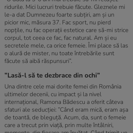
ridurile. Mici lucruri trebuie făcute. Gleznele mi
le-a dat Dumnezeu foarte subțiri, am și un
picior mic, măsura 37. Fac sport, nu pierd
nopțile, nu fac operații estetice care să-mi strice
corpul, tot ceea ce fac, fac natural. Am și eu
secretele mele, ca orice femeie. Îmi place să las
o alură de mister, nu toate întrebările sunt
făcute să aibă răspunsuri”.
”Lasă-l să te dezbrace din ochi”
Una dintre cele mai dorite femei din România
ultimelor decenii, cu impact și la nivel
internațional, Ramona Bădescu a oferit câteva
sfaturi ale seducției: ”Când eram mică, eram așa
de toantă, de bleguță. Acum, da, sunt o femeie
care a trecut prin viață, prin multe întâlniri,
momente, din fiecare am învățat. Când trimit un