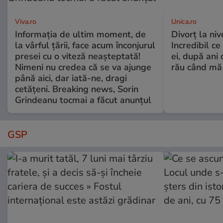
Viva.ro
Unica.ro
Informația de ultim moment, de
Divorț la nive
la vârful țării, face acum înconjurul
Incredibil ce
presei cu o viteză neașteptată!
ei, după ani 
Nimeni nu credea că se va ajunge
rău când mă
până aici, dar iată-ne, dragi
cetățeni. Breaking news, Sorin
Grindeanu tocmai a făcut anunțul
GSP