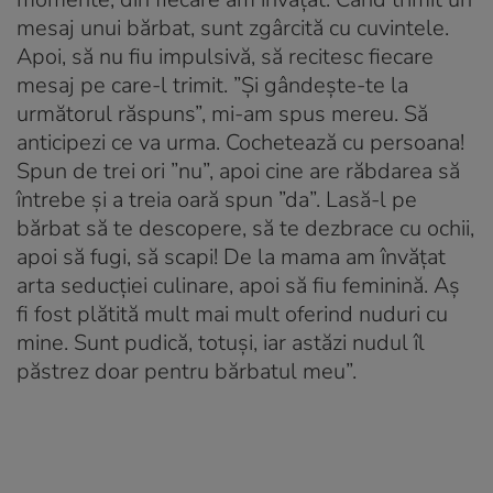
mesaj unui bărbat, sunt zgârcită cu cuvintele.
Apoi, să nu fiu impulsivă, să recitesc fiecare
mesaj pe care-l trimit. ”Și gândește-te la
următorul răspuns”, mi-am spus mereu. Să
anticipezi ce va urma. Cochetează cu persoana!
Spun de trei ori ”nu”, apoi cine are răbdarea să
întrebe și a treia oară spun ”da”. Lasă-l pe
bărbat să te descopere, să te dezbrace cu ochii,
apoi să fugi, să scapi! De la mama am învățat
arta seducției culinare, apoi să fiu feminină. Aș
fi fost plătită mult mai mult oferind nuduri cu
mine. Sunt pudică, totuși, iar astăzi nudul îl
păstrez doar pentru bărbatul meu”.