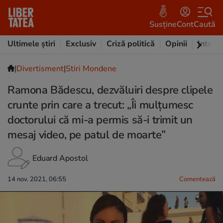
Susține
Cont
Caută
Ultimele știri
Exclusiv
Criză politică
Opinii
Intervi
|
Divertisment
|
Stiri Mondene
Ramona Bădescu, dezvăluiri despre clipele
crunte prin care a trecut: „Îi mulțumesc
doctorului că mi-a permis să-i trimit un
mesaj video, pe patul de moarte”
Eduard Apostol
14 nov. 2021, 06:55
Comentează