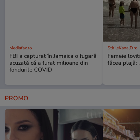
Mediafax.ro
StirileKanalD.ro
FBI a capturat în Jamaica o fugară
Femeie lovit
acuzată că a furat milioane din
făcea plajă: „
fondurile COVID
PROMO