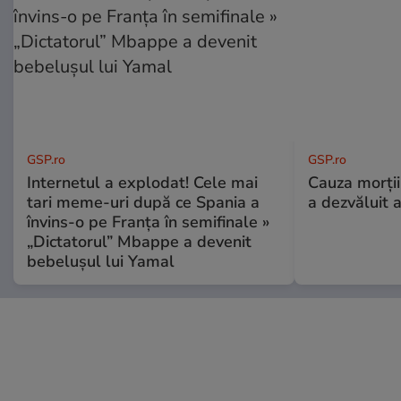
GSP.ro
GSP.ro
Internetul a explodat! Cele mai
Cauza morții
tari meme-uri după ce Spania a
a dezvăluit 
învins-o pe Franța în semifinale »
„Dictatorul” Mbappe a devenit
bebelușul lui Yamal