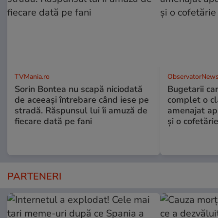
TVMania.ro
ObservatorNews
Sorin Bontea nu scapă niciodată
Bugetarii ca
de aceeași întrebare când iese pe
complet o clă
stradă. Răspunsul lui îi amuză de
amenajat ap
fiecare dată pe fani
și o cofetări
PARTENERI