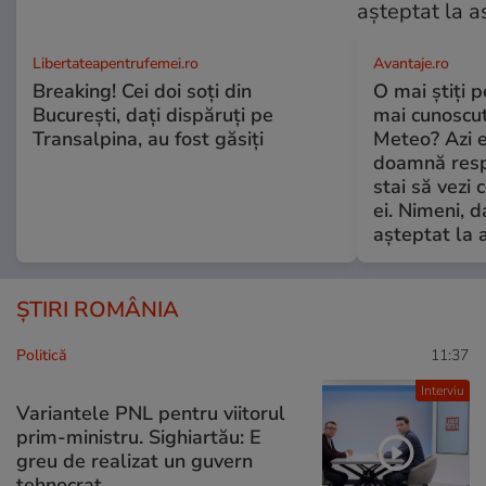
Libertateapentrufemei.ro
Avantaje.ro
Breaking! Cei doi soți din
O mai știți 
București, dați dispăruți pe
mai cunoscu
Transalpina, au fost găsiți
Meteo? Azi e
doamnă respe
stai să vezi 
ei. Nimeni, d
așteptat la 
ȘTIRI ROMÂNIA
Politică
11:37
Interviu
Variantele PNL pentru viitorul
prim-ministru. Sighiartău: E
greu de realizat un guvern
tehnocrat