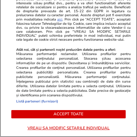
Lifestyle
20:22
Lifestyle
interesele si/sau profilul dvs., pentru a va oferi functionalitati aferente
retelelor de socializare si pentru a analiza traficul pe website. Beneficiati
Orașul din Europa în care este
De ce să nu p
de drepturile prevazute de art. 15-22 din GDPR in legatura cu
prelucrarea datelor cu caracter personal. Aceste drepturi pot fi exercitate
prin modalitatea indicata
aici
. Prin click pe “ACCEPT TOATE”, acceptati
interzis să mergi cu mașina când
ceapă
folosirea tuturor Tehnologiilor de tip Cookie, care implica inclusiv acceptul
dvs. cu privire la stocarea/accesarea informatiilor de catre Vendor-ii cu
plouă: se aplică și o taxă de
care colaboram. Prin click pe “VREAU SA MODIFIC SETARILE
INDIVIDUAL” puteti schimba preferintele in mod individual, mai putin
claxonat de 70 de euro
cele legate de cookie strict necesare pentru functionarea website-ului.
Atât noi, cât și partenerii noștri prelucrăm datele pentru a oferi:
Măsurarea performanței reclamelor. Utilizarea profilurilor pentru
selectarea conținutului personalizat. Stocarea și/sau accesarea
informațiilor de pe un dispozitiv. Dezvoltarea și îmbunătățirea serviciilor.
Crearea profilurilor de conținut personalizat. Utilizarea profilurilor pentru
Lifestyle
16 iul.
selectarea publicității personalizate. Crearea profilurilor pentru
publicitate personalizată. Măsurarea performanței conținutului.
Înțelegerea publicului prin statistici sau combinații de date din surse
diferite. Utilizarea datelor limitate pentru a selecta conținutul. Utilizarea
de date limitate pentru a selecta publicitatea. Date precise de geolocație
Cum îţi laşi casa în siguranţă
și identificarea prin scanarea dispozitivului.
înainte de a pleca în concediu
Listă parteneri (furnizori)
ACCEPT TOATE
VREAU SA MODIFIC SETARILE INDIVIDUAL
Lifestyle
14 iul.