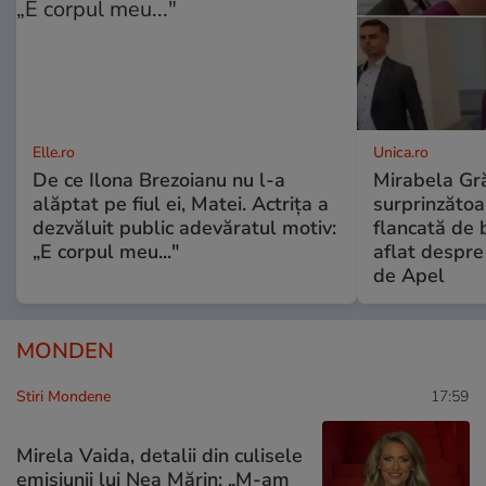
Elle.ro
Unica.ro
De ce Ilona Brezoianu nu l-a
Mirabela Gră
alăptat pe fiul ei, Matei. Actrița a
surprinzătoar
dezvăluit public adevăratul motiv:
flancată de 
„E corpul meu..."
aflat despre
de Apel
MONDEN
Stiri Mondene
17:59
Mirela Vaida, detalii din culisele
emisiunii lui Nea Mărin: „M-am