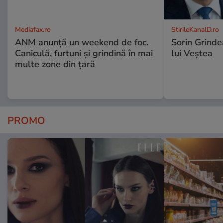
Mediafax.ro
StirileKanalD.ro
ANM anunță un weekend de foc.
Sorin Grinde
Caniculă, furtuni și grindină în mai
lui Veștea
multe zone din țară
PROMO