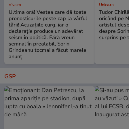
Viva.ro
Unica.ro
Ultima oră! Vestea care dă toate
Tudor Chiril
pronosticurile peste cap la vârful
oricând pe N
țării! Acuzațiile curg, iar o
artistul desp
declarație produce un adevărat
despre Sorin
seism în politică. Fără vreun
surprins pe 
semnal în prealabil, Sorin
Grindeanu tocmai a făcut marele
anunț
GSP