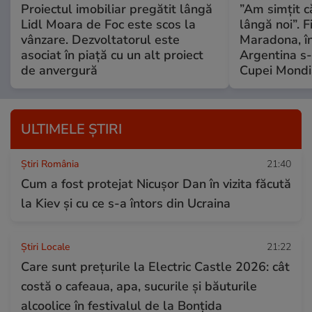
Proiectul imobiliar pregătit lângă
”Am simțit că
Lidl Moara de Foc este scos la
lângă noi”. F
vânzare. Dezvoltatorul este
Maradona, în
asociat în piață cu un alt proiect
Argentina s-a
de anvergură
Cupei Mondi
ULTIMELE ȘTIRI
Știri România
21:40
Cum a fost protejat Nicușor Dan în vizita făcută
la Kiev și cu ce s-a întors din Ucraina
Știri Locale
21:22
Care sunt prețurile la Electric Castle 2026: cât
costă o cafeaua, apa, sucurile și băuturile
alcoolice în festivalul de la Bonțida