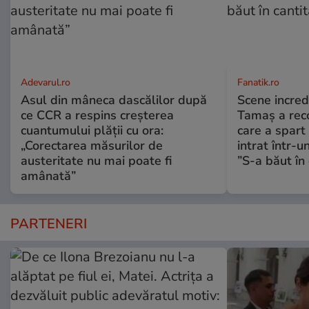
Adevarul.ro
Fanatik.ro
Asul din mâneca dascălilor după
Scene incred
ce CCR a respins creșterea
Tamaș a reco
cuantumului plății cu ora:
care a spart
„Corectarea măsurilor de
intrat într-u
austeritate nu mai poate fi
”S-a băut în 
amânată”
PARTENERI