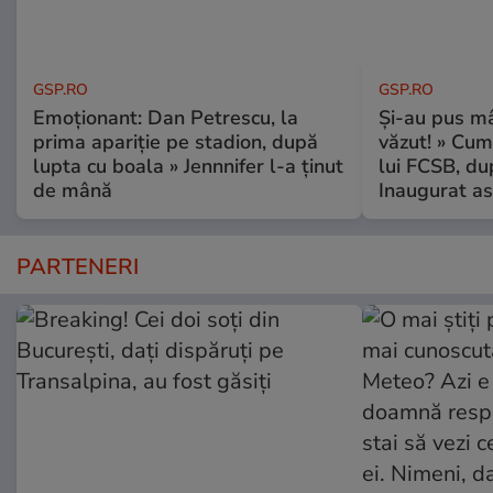
GSP.RO
GSP.RO
Emoționant: Dan Petrescu, la
Și-au pus mâ
prima apariție pe stadion, după
văzut! » Cum
lupta cu boala » Jennnifer l-a ținut
lui FCSB, du
de mână
Inaugurat as
PARTENERI