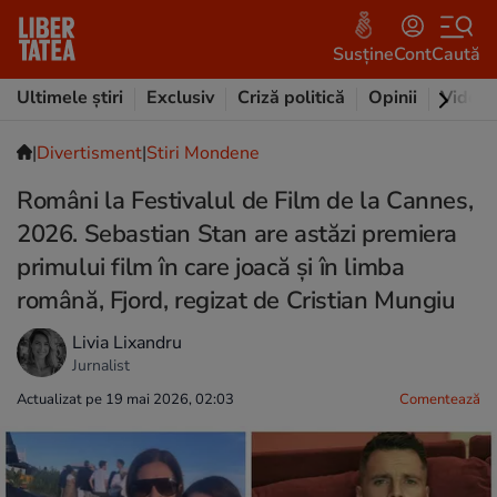
Susține
Cont
Caută
Ultimele știri
Exclusiv
Criză politică
Opinii
Video
|
Divertisment
|
Stiri Mondene
Români la Festivalul de Film de la Cannes,
2026. Sebastian Stan are astăzi premiera
primului film în care joacă și în limba
română, Fjord, regizat de Cristian Mungiu
Livia Lixandru
Jurnalist
Actualizat pe 19 mai 2026, 02:03
Comentează