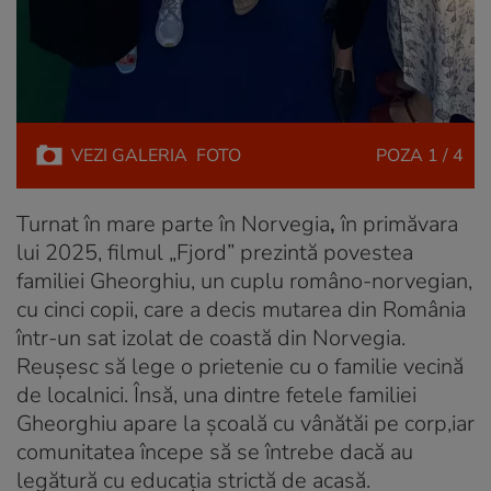
VEZI
GALERIA
FOTO
POZA
1 / 4
Turnat în mare parte în Norvegia
,
în primăvara
lui 2025, filmul „
Fjord
” prezintă povestea
familiei Gheorghiu, un cuplu româno-norvegian,
cu cinci copii, care a decis mutarea din România
într-un sat izolat de coastă din Norvegia.
Reușesc să lege o prietenie cu o familie vecină
de localnici. Însă, una dintre fetele familiei
Gheorghiu apare la școală cu vânătăi pe corp,iar
comunitatea începe să se întrebe dacă au
legătură cu educaţia strictă de acasă.