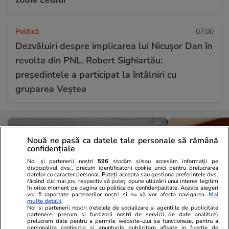
Politică
07:00
Dezvăluiri despre implicarea lui Nicușor Dan în
revolta din PNL. Robert Sighiartău:
președintele a participat la întâlniri cu
gruparea Veștea
Nouă ne pasă ca datele tale personale să rămână
confidențiale
Noi și partenerii noștri
596
stocăm și/sau accesăm informații pe
dispozitivul dvs., precum identificatorii cookie unici pentru prelucrarea
datelor cu caracter personal. Puteți accepta sau gestiona preferințele dvs.
făcând clic mai jos, respectiv vă puteți opune utilizării unui interes legitim
în orice moment pe pagina cu politica de confidențialitate. Aceste alegeri
vor fi raportate partenerilor noștri și nu vă vor afecta navigarea.
Mai
multe detalii
Noi si partenerii nostri (retelele de socializare si agentiile de publicitate
partenere, precum si furnizorii nostri de servicii de date analitice)
prelucram date pentru a permite website-ului sa functioneze, pentru a
personaliza continutul si anunturile publicitare afisate in functie de