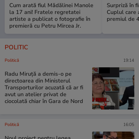
Cum arată fiul Mădălinei Manole
Surpriză în f
la 17 ani! Fratele regretatei
Cuplul care
artiste a publicat o fotografie în
premiul de 
premieră cu Petru Mircea Jr.
POLITIC
Politică
19:14
Radu Miruță a demis-o pe
directoarea din Ministerul
Transporturilor acuzată că ar fi
avut un atelier privat de
ciocolată chiar în Gara de Nord
Politică
16:05
Noul proiect pentru legea