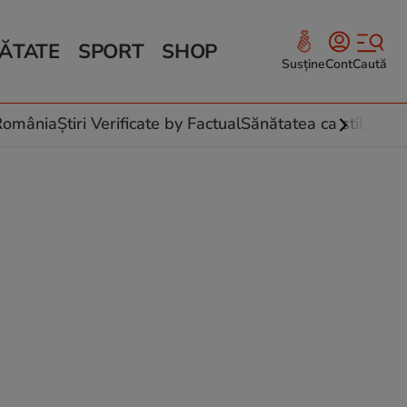
ĂTATE
SPORT
SHOP
Susține
Cont
Caută
Sănătate și Fitness
ce
 culinare
-România
Știri Verificate by Factual
Sănătatea ca stil de vi
 și legume
rea plantelor