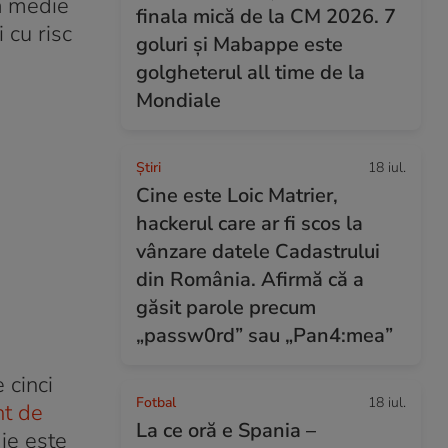
ă medie
finala mică de la CM 2026. 7
 cu risc
goluri și Mabappe este
golgheterul all time de la
Mondiale
Ştiri
18 iul.
Cine este Loic Matrier,
hackerul care ar fi scos la
vânzare datele Cadastrului
din România. Afirmă că a
găsit parole precum
„passw0rd” sau „Pan4:mea”
 cinci
Fotbal
18 iul.
nt de
La ce oră e Spania –
ie este