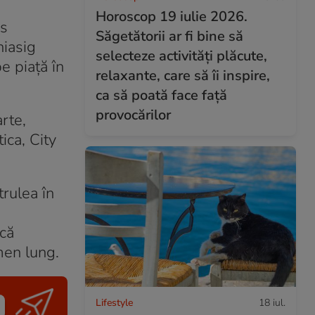
Horoscop 19 iulie 2026.
us
Săgetătorii ar fi bine să
niasig
selecteze activități plăcute,
e piață în
relaxante, care să îi inspire,
ca să poată face față
provocărilor
rte,
ica, City
trulea în
acă
men lung.
Lifestyle
18 iul.