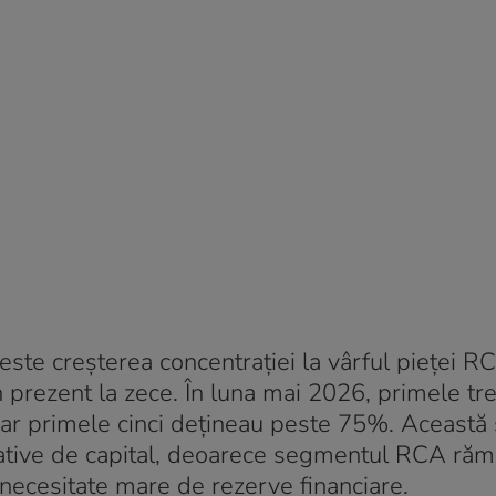
te creșterea concentrației la vârful pieței RC
n prezent la zece. În luna mai 2026, primele tre
ar primele cinci dețineau peste 75%. Această s
cative de capital, deoarece segmentul RCA ră
 necesitate mare de rezerve financiare.