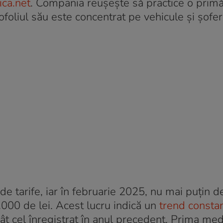
ca.net
. Compania reușește să practice o prim
ofoliul său este concentrat pe vehicule și șoferi
de tarife, iar în februarie 2025, nu mai puțin de
000 de lei. Acest lucru indică un
trend consta
ât cel înregistrat în anul precedent. Prima med