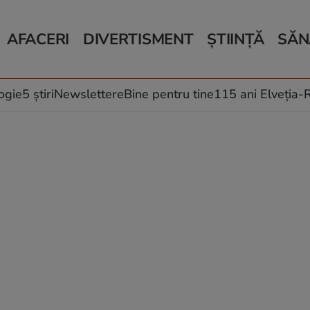
AFACERI
DIVERTISMENT
ȘTIINȚĂ
SĂN
Bani și Afaceri
Monden
Știri Știință
Știri 
Auto
Horoscop
Schimbări climati
Relații
Locuri de muncă
Muzică și Filme
Rețete
ogie
5 știri
Newslettere
Bine pentru tine
115 ani Elveția
Imobiliare.ro
Vacanțe și Cultură
Fructe
eJobs.ro
Îngriji