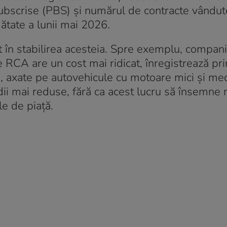
ubscrise (PBS) și numărul de contracte vândute
ătate a lunii mai 2026.
t în stabilirea acesteia. Spre exemplu, compani
 RCA are un cost mai ridicat, înregistrează pr
s, axate pe autovehicule cu motoare mici și me
dii mai reduse, fără ca acest lucru să însemne
e de piață.