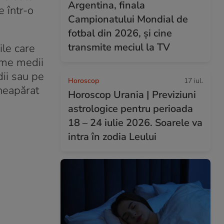
Argentina, finala
 într-o
Campionatului Mondial de
fotbal din 2026, și cine
transmite meciul la TV
ile care
ime medii
dii sau pe
Horoscop
17 iul.
 neapărat
Horoscop Urania | Previziuni
astrologice pentru perioada
18 – 24 iulie 2026. Soarele va
intra în zodia Leului