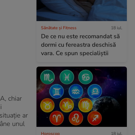
Sănătate și Fitness
18 iul.
De ce nu este recomandat să
dormi cu fereastra deschisă
vara. Ce spun specialiștii
A, chiar
i
ituație ar
mâne unul
Horoscop
18 iul.