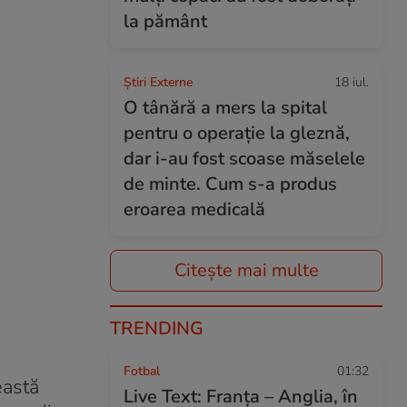
la pământ
Știri Externe
18 iul.
O tânără a mers la spital
pentru o operație la gleznă,
dar i-au fost scoase măselele
de minte. Cum s-a produs
eroarea medicală
Citește mai multe
TRENDING
Fotbal
01:32
eastă
Live Text: Franța – Anglia, în