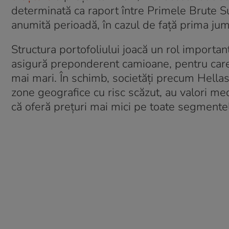
determinată ca raport între Primele Brute S
anumită perioadă, în cazul de față prima jum
Structura portofoliului joacă un rol importan
asigură preponderent camioane, pentru care
mai mari. În schimb, societăți precum Hella
zone geografice cu risc scăzut, au valori me
că oferă prețuri mai mici pe toate segmentel