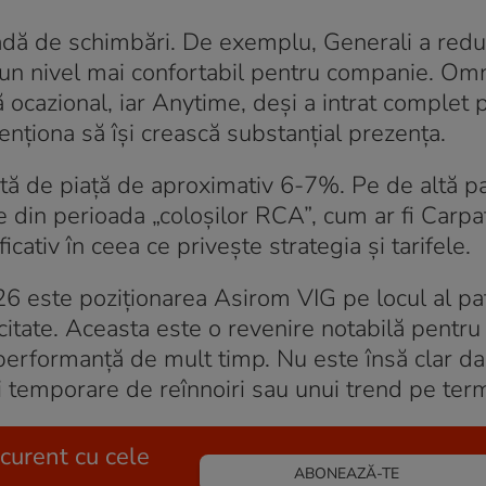
adă de schimbări. De exemplu, Generali a red
a un nivel mai confortabil pentru companie. Om
cazional, iar Anytime, deși a intrat complet p
nționa să își crească substanțial prezența.
cotă de piață de aproximativ 6-7%. Pe de altă pa
 din perioada „coloșilor RCA”, cum ar fi Carpat
ativ în ceea ce privește strategia și tarifele.
26 este poziționarea Asirom VIG pe locul al pa
 citate. Aceasta este o revenire notabilă pentru
performanță de mult timp. Nu este însă clar d
 temporare de reînnoiri sau unui trend pe ter
 curent cu cele
ABONEAZĂ-TE