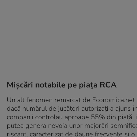
Mișcări notabile pe piața RCA
Un alt fenomen remarcat de Economica.net es
dacă numărul de jucători autorizați a ajuns î
companii controlau aproape 55% din piață, i
putea genera nevoia unor majorări semnifi
riscant, caracterizat de daune frecvente și o