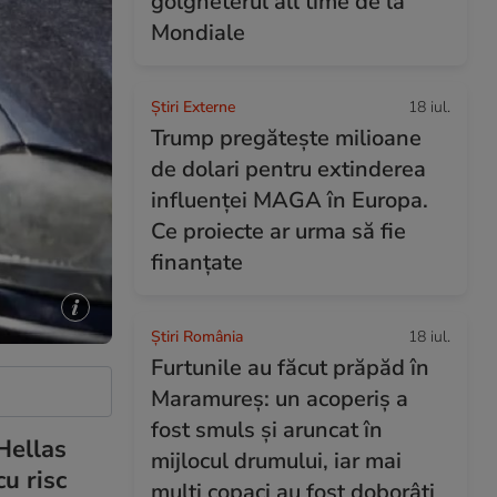
golgheterul all time de la
Mondiale
Știri Externe
18 iul.
Trump pregătește milioane
de dolari pentru extinderea
influenței MAGA în Europa.
Ce proiecte ar urma să fie
finanțate
Știri România
18 iul.
Furtunile au făcut prăpăd în
Maramureș: un acoperiș a
fost smuls și aruncat în
Hellas
mijlocul drumului, iar mai
cu risc
mulți copaci au fost doborâți