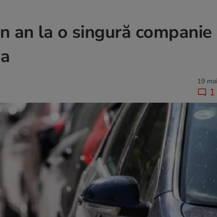
n an la o singură companie
ia
19 mai
1 