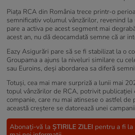
Piața RCA din România trece printr-o perio
semnificativ volumul vânzărilor, revenind l
pare a activa pe acest segment mai degrabă o
acest an, nu dă deocamdată semne că ar inte
Eazy Asigurări pare să se fi stabilizat la o 
Groupama a ajuns la niveluri similare cu cele
sau Euroins, deși abordarea sa diferă semnific
Totuși, cea mai mare surpriză a lunii mai 20
topul vânzărilor de RCA, potrivit publicației
companie, care nu mai atinsese o astfel de 
această creștere se datorează unei campanii
Abonați-vă la
ȘTIRILE ZILEI
pentru a fi la
mai noi informații.