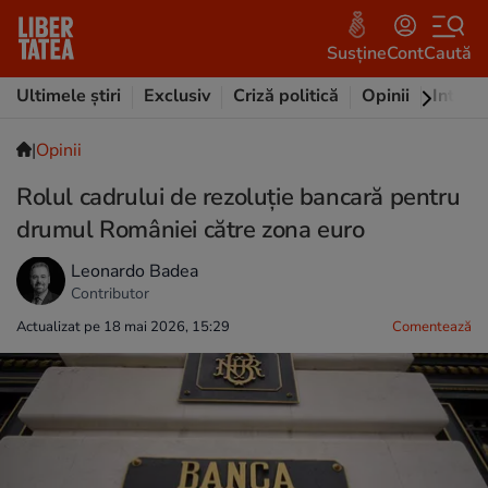
Susține
Cont
Caută
Ultimele știri
Exclusiv
Criză politică
Opinii
Intervi
|
Opinii
Rolul cadrului de rezoluție bancară pentru
drumul României către zona euro
Leonardo Badea
Contributor
Actualizat pe 18 mai 2026, 15:29
Comentează