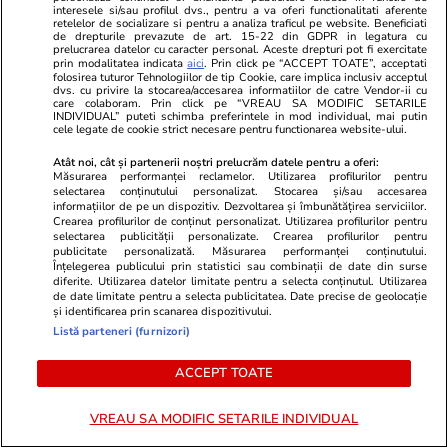
multianuale de testare pentru acele bănci
interesele si/sau profilul dvs., pentru a va oferi functionalitati aferente
pentru care strategia de soluționare identificată
retelelor de socializare si pentru a analiza traficul pe website. Beneficiati
de drepturile prevazute de art. 15-22 din GDPR in legatura cu
în plan este rezoluția, un demers menit să
prelucrarea datelor cu caracter personal. Aceste drepturi pot fi exercitate
prin modalitatea indicata
aici
. Prin click pe “ACCEPT TOATE”, acceptati
asigure o abordare coerentă, graduală și
folosirea tuturor Tehnologiilor de tip Cookie, care implica inclusiv acceptul
dvs. cu privire la stocarea/accesarea informatiilor de catre Vendor-ii cu
riguroasă a procesului de verificare a
care colaboram. Prin click pe “VREAU SA MODIFIC SETARILE
INDIVIDUAL” puteti schimba preferintele in mod individual, mai putin
capacităților de soluționare dezvoltate până în
cele legate de cookie strict necesare pentru functionarea website-ului.
prezent.
Atât noi, cât și partenerii noștri prelucrăm datele pentru a oferi:
Măsurarea performanței reclamelor. Utilizarea profilurilor pentru
selectarea conținutului personalizat. Stocarea și/sau accesarea
Una din dimensiunile esențiale ale rezoluției
informațiilor de pe un dispozitiv. Dezvoltarea și îmbunătățirea serviciilor.
Crearea profilurilor de conținut personalizat. Utilizarea profilurilor pentru
bancare o reprezintă finanțarea, unde prima
selectarea publicității personalizate. Crearea profilurilor pentru
linie de apărare o constituie resursele pentru
publicitate personalizată. Măsurarea performanței conținutului.
Înțelegerea publicului prin statistici sau combinații de date din surse
absorbția pierderilor și recapitalizare, sau așa
diferite. Utilizarea datelor limitate pentru a selecta conținutul. Utilizarea
de date limitate pentru a selecta publicitatea. Date precise de geolocație
cum este cunoscut – MREL (Minimum
și identificarea prin scanarea dispozitivului.
Requirement for Own Funds and Eligible
Listă parteneri (furnizori)
Liabilities).
ACCEPT TOATE
Asigurarea și menținerea de către instituțiile de
VREAU SA MODIFIC SETARILE INDIVIDUAL
credit a unui nivel corespunzător al acestor