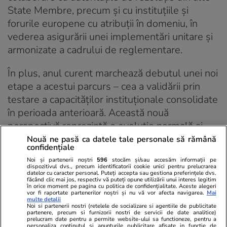
State Membre, precum și cu instituțiile și
forurile europene cu atribuții în domeniu, în
vederea asigurării unei implementări unitare și
armonizate a cadrului de reglementare.
În plus, anul curent marchează debutul unei noi
etape a acestui parcurs – cea a validării prin
testare a capacităților instituționale consolidate
în perioada anterioară. Această nouă
perspectivă reprezintă o evoluție normală și
cristalizează un obiectiv întemeiat al
Nouă ne pasă ca datele tale personale să rămână
confidențiale
autorităților de rezoluție europene, acela de a
Noi și partenerii noștri
596
stocăm și/sau accesăm informații pe
se asigura că băncile pot fi soluționabile nu
dispozitivul dvs., precum identificatorii cookie unici pentru prelucrarea
datelor cu caracter personal. Puteți accepta sau gestiona preferințele dvs.
doar teoretic, ci și în practică.
făcând clic mai jos, respectiv vă puteți opune utilizării unui interes legitim
în orice moment pe pagina cu politica de confidențialitate. Aceste alegeri
vor fi raportate partenerilor noștri și nu vă vor afecta navigarea.
Mai
În acest scop, în România, la fel ca în celelalte
multe detalii
Noi si partenerii nostri (retelele de socializare si agentiile de publicitate
state membre UE, au fost elaborate programe
partenere, precum si furnizorii nostri de servicii de date analitice)
prelucram date pentru a permite website-ului sa functioneze, pentru a
personaliza continutul si anunturile publicitare afisate in functie de