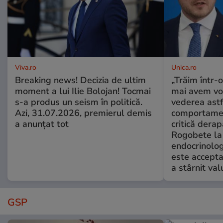
Viva.ro
Unica.ro
Breaking news! Decizia de ultim
„Trăim într-
moment a lui Ilie Bolojan! Tocmai
mai avem vo
s-a produs un seism în politică.
vederea astf
Azi, 31.07.2026, premierul demis
comportamen
a anunțat tot
critică derap
Rogobete la
endocrinolog
este accepta
a stârnit valu
GSP