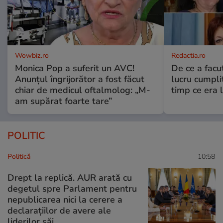
Wowbiz.ro
Redactia.ro
Monica Pop a suferit un AVC!
De ce a fac
Anunțul îngrijorător a fost făcut
lucru cumplit
chiar de medicul oftalmolog: „M-
timp ce era 
am supărat foarte tare”
POLITIC
Politică
10:58
Drept la replică. AUR arată cu
degetul spre Parlament pentru
nepublicarea nici la cerere a
declarațiilor de avere ale
liderilor săi