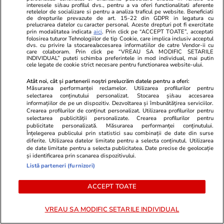
interesele si/sau profilul dvs., pentru a va oferi functionalitati aferente
retelelor de socializare si pentru a analiza traficul pe website. Beneficiati
Știri România
11:06
de drepturile prevazute de art. 15-22 din GDPR in legatura cu
prelucrarea datelor cu caracter personal. Aceste drepturi pot fi exercitate
Cod roșu de caniculă pentru trei județe din
prin modalitatea indicata
aici
. Prin click pe “ACCEPT TOATE”, acceptati
folosirea tuturor Tehnologiilor de tip Cookie, care implica inclusiv acceptul
România: temperaturi de 40 de grade la
dvs. cu privire la stocarea/accesarea informatiilor de catre Vendor-ii cu
care colaboram. Prin click pe “VREAU SA MODIFIC SETARILE
INDIVIDUAL” puteti schimba preferintele in mod individual, mai putin
umbră. Prognoza ANM pentru 1-5 august
cele legate de cookie strict necesare pentru functionarea website-ului.
Atât noi, cât și partenerii noștri prelucrăm datele pentru a oferi:
Măsurarea performanței reclamelor. Utilizarea profilurilor pentru
Bani și Afaceri
31 iul.
selectarea conținutului personalizat. Stocarea și/sau accesarea
informațiilor de pe un dispozitiv. Dezvoltarea și îmbunătățirea serviciilor.
Ce se schimbă de la 1 august 2026 în
Crearea profilurilor de conținut personalizat. Utilizarea profilurilor pentru
selectarea publicității personalizate. Crearea profilurilor pentru
România. Buletinele vechi devin excepție,
publicitate personalizată. Măsurarea performanței conținutului.
reguli noi la pensii și taxe pe drumuri
Înțelegerea publicului prin statistici sau combinații de date din surse
diferite. Utilizarea datelor limitate pentru a selecta conținutul. Utilizarea
de date limitate pentru a selecta publicitatea. Date precise de geolocație
și identificarea prin scanarea dispozitivului.
Horoscop
31 iul.
Listă parteneri (furnizori)
Horoscop Urania | Previziuni astrologice pentru
ACCEPT TOATE
perioada 1 – 7 august 2026. Venus va intra în
zodia Balanței
VREAU SA MODIFIC SETARILE INDIVIDUAL