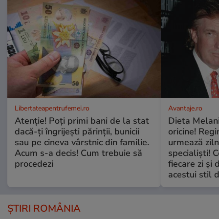
Libertateapentrufemei.ro
Avantaje.ro
Atenție! Poți primi bani de la stat
Dieta Melan
dacă-ți îngrijești părinții, bunicii
oricine! Regi
sau pe cineva vârstnic din familie.
urmează zilni
Acum s-a decis! Cum trebuie să
specialiști! 
procedezi
fiecare zi și 
acestui stil 
ȘTIRI ROMÂNIA