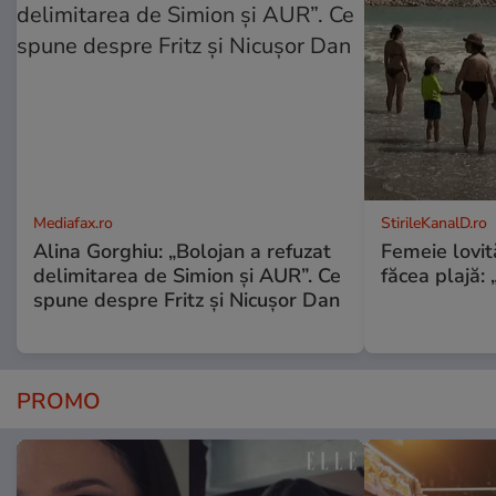
Mediafax.ro
StirileKanalD.ro
Alina Gorghiu: „Bolojan a refuzat
Femeie lovit
delimitarea de Simion și AUR”. Ce
făcea plajă: „
spune despre Fritz și Nicușor Dan
PROMO