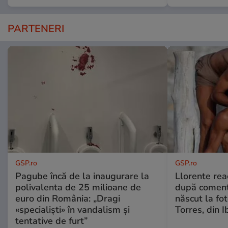
PARTENERI
GSP.ro
GSP.ro
Pagube încă de la inaugurare la
Llorente rea
polivalenta de 25 milioane de
după comenta
euro din România: „Dragi
născut la fot
«specialiști» în vandalism și
Torres, din I
tentative de furt”