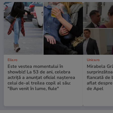
Elle.ro
Unica.ro
Este vestea momentului în
Mirabela Gră
showbiz! La 53 de ani, celebra
surprinzătoar
actriță a anunțat oficial nașterea
flancată de 
celui de-al treilea copil al său:
aflat despre
"Bun venit în lume, fiule"
de Apel