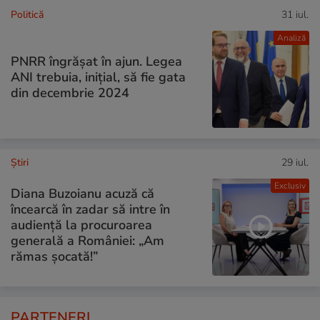
Politică
31 iul.
Analiză
PNRR îngrășat în ajun. Legea
ANI trebuia, inițial, să fie gata
din decembrie 2024
Ştiri
29 iul.
Exclusiv
Diana Buzoianu acuză că
încearcă în zadar să intre în
audiență la procuroarea
generală a României: „Am
rămas șocată!”
PARTENERI