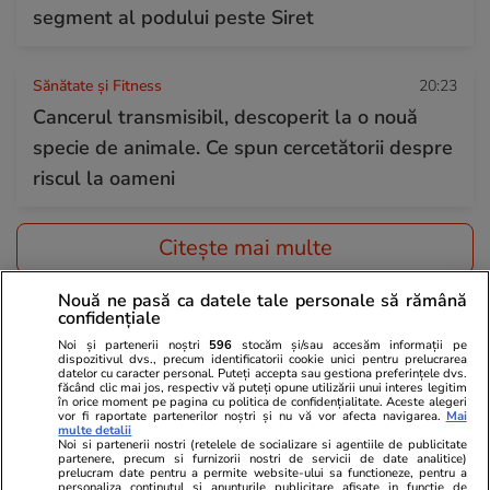
segment al podului peste Siret
Sănătate și Fitness
20:23
Cancerul transmisibil, descoperit la o nouă
specie de animale. Ce spun cercetătorii despre
riscul la oameni
Citește mai multe
Nouă ne pasă ca datele tale personale să rămână
confidențiale
TRENDING
Noi și partenerii noștri
596
stocăm și/sau accesăm informații pe
dispozitivul dvs., precum identificatorii cookie unici pentru prelucrarea
Știri România
10:00
datelor cu caracter personal. Puteți accepta sau gestiona preferințele dvs.
făcând clic mai jos, respectiv vă puteți opune utilizării unui interes legitim
Matematica „Prințului”: Paul Al României a
în orice moment pe pagina cu politica de confidențialitate. Aceste alegeri
vor fi raportate partenerilor noștri și nu vă vor afecta navigarea.
Mai
fugit aproape 6 ani pentru o pedeapsă de care
multe detalii
Noi si partenerii nostri (retelele de socializare si agentiile de publicitate
putea scăpa în maximum 18 luni
partenere, precum si furnizorii nostri de servicii de date analitice)
prelucram date pentru a permite website-ului sa functioneze, pentru a
personaliza continutul si anunturile publicitare afisate in functie de