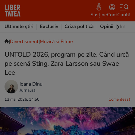
Susține
Cont
Caută
Ultimele știri
Exclusiv
Criză politică
Opinii
Intervi
|
Divertisment
|
Muzică și Filme
UNTOLD 2026, program pe zile. Când urcă
pe scenă Sting, Zara Larsson sau Swae
Lee
Ioana Dinu
Jurnalist
13 mai 2026, 14:50
Comentează