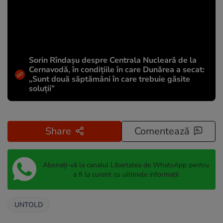
Sorin Rîndașu despre Centrala Nucleară de la
Cernavodă, în condițiile în care Dunărea a secat:
„Sunt două săptămâni în care trebuie găsite
soluții”
Share
Comentează
Abonați-vă la canalul Libertatea de WhatsApp pentru
a fi la curent cu ultimele informații
UNTOLD