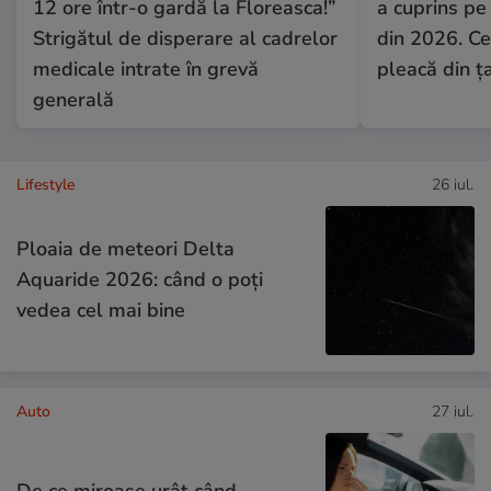
12 ore într-o gardă la Floreasca!”
a cuprins pe
Strigătul de disperare al cadrelor
din 2026. Ce 
medicale intrate în grevă
pleacă din ț
generală
Lifestyle
26 iul.
Ploaia de meteori Delta
Aquaride 2026: când o poți
vedea cel mai bine
Auto
27 iul.