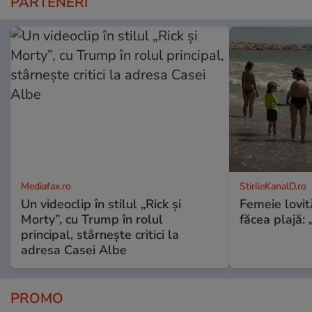
PARTENERI
Mediafax.ro
StirileKanalD.ro
Un videoclip în stilul „Rick și
Femeie lovit
Morty”, cu Trump în rolul
făcea plajă: „
principal, stârnește critici la
adresa Casei Albe
PROMO