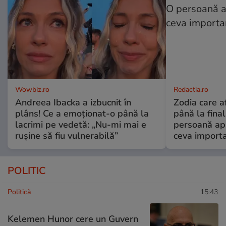
Wowbiz.ro
Redactia.ro
Andreea Ibacka a izbucnit în
Zodia care a
plâns! Ce a emoționat-o până la
până la fina
lacrimi pe vedetă: „Nu-mi mai e
persoană apr
rușine să fiu vulnerabilă”
ceva import
POLITIC
Politică
15:43
Kelemen Hunor cere un Guvern