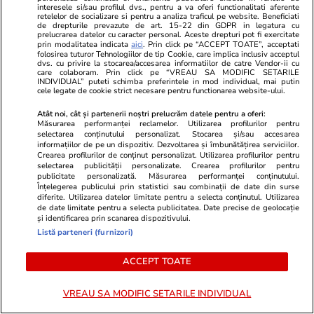
interesele si/sau profilul dvs., pentru a va oferi functionalitati aferente
doctrinare. Ce pare să anunțe
retelelor de socializare si pentru a analiza traficul pe website. Beneficiati
de drepturile prevazute de art. 15-22 din GDPR in legatura cu
dezbaterea din PNL după
prelucrarea datelor cu caracter personal. Aceste drepturi pot fi exercitate
prin modalitatea indicata
aici
. Prin click pe “ACCEPT TOATE”, acceptati
decesul USL
folosirea tuturor Tehnologiilor de tip Cookie, care implica inclusiv acceptul
dvs. cu privire la stocarea/accesarea informatiilor de catre Vendor-ii cu
care colaboram. Prin click pe “VREAU SA MODIFIC SETARILE
INDIVIDUAL” puteti schimba preferintele in mod individual, mai putin
cele legate de cookie strict necesare pentru functionarea website-ului.
Opinii
24 iul.
Atât noi, cât și partenerii noștri prelucrăm datele pentru a oferi:
Măsurarea performanței reclamelor. Utilizarea profilurilor pentru
selectarea conținutului personalizat. Stocarea și/sau accesarea
informațiilor de pe un dispozitiv. Dezvoltarea și îmbunătățirea serviciilor.
Inteligența artificială va
Crearea profilurilor de conținut personalizat. Utilizarea profilurilor pentru
selectarea publicității personalizate. Crearea profilurilor pentru
remodela economia mondială și
publicitate personalizată. Măsurarea performanței conținutului.
politica monetară
Înțelegerea publicului prin statistici sau combinații de date din surse
diferite. Utilizarea datelor limitate pentru a selecta conținutul. Utilizarea
de date limitate pentru a selecta publicitatea. Date precise de geolocație
și identificarea prin scanarea dispozitivului.
Listă parteneri (furnizori)
Opinii
24 iul.
ACCEPT TOATE
VREAU SA MODIFIC SETARILE INDIVIDUAL
România fricii: Cum am ajuns să