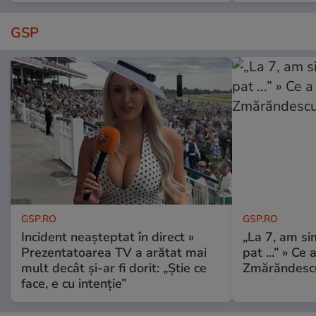
GSP
GSP.RO
GSP.RO
Incident neașteptat în direct »
„La 7, am si
Prezentatoarea TV a arătat mai
pat ...” » Ce 
mult decât și-ar fi dorit: „Știe ce
Zmărăndescu
face, e cu intenție”