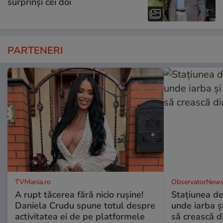
surprinși cei doi
PARTENERI
TVMania.ro
ObservatorNews
A rupt tăcerea fără nicio rușine!
Stațiunea de
Daniela Crudu spune totul despre
unde iarba ș
activitatea ei de pe platformele
să crească d