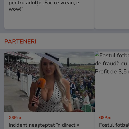
pentru adulți: „Fac ce vreau, e
wow!”
PARTENERI
GSP.ro
GSP.ro
Incident neașteptat în direct »
Fostul fotba