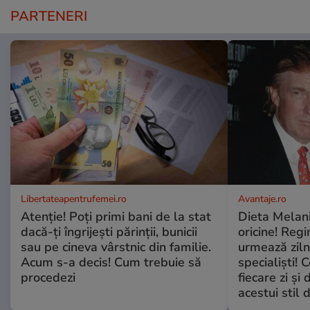
PARTENERI
Libertateapentrufemei.ro
Avantaje.ro
Atenție! Poți primi bani de la stat
Dieta Melan
dacă-ți îngrijești părinții, bunicii
oricine! Regi
sau pe cineva vârstnic din familie.
urmează zilni
Acum s-a decis! Cum trebuie să
specialiști! 
procedezi
fiecare zi și 
acestui stil 