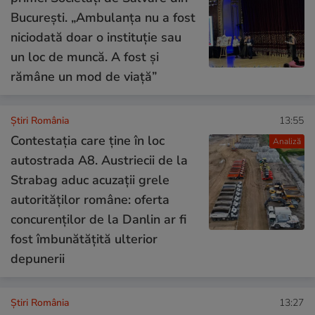
București. „Ambulanța nu a fost
niciodată doar o instituție sau
un loc de muncă. A fost și
rămâne un mod de viață”
Știri România
13:55
Contestația care ține în loc
Analiză
autostrada A8. Austriecii de la
Strabag aduc acuzații grele
autorităților române: oferta
concurenților de la Danlin ar fi
fost îmbunătățită ulterior
depunerii
Știri România
13:27