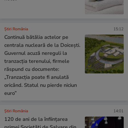
Știri România
15:12
Continuă bătălia actelor pe
centrala nucleară de la Doicești.
Guvernul acuză nereguli la
tranzacția terenului, firmele
răspund cu documente:
„Tranzacția poate fi anulată
oricând. Statul nu pierde niciun
euro”
Știri România
14:01
120 de ani de la înființarea
primei Societăți de Salvare din