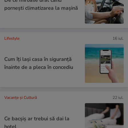
De ce miroase urât când
pornești climatizarea la mașină
Lifestyle
16 iul.
Cum îţi laşi casa în siguranţă
înainte de a pleca în concediu
Vacanțe și Cultură
22 iul.
Ce bacşiş ar trebui să dai la
hotel