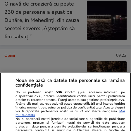
O navă de croazieră cu peste
230 de persoane a eșuat pe
Dunăre, în Mehedinți, din cauza
secetei severe: „Așteptăm să
fim salvați”
Opinii
09:22
„România are atâta noroc, încât
Nouă ne pasă ca datele tale personale să rămână
nu-i mai trebuie politicieni”
confidențiale
Noi și partenerii noștri
596
stocăm și/sau accesăm informații pe
dispozitivul dvs., precum identificatorii cookie unici pentru prelucrarea
datelor cu caracter personal. Puteți accepta sau gestiona preferințele dvs.
făcând clic mai jos, respectiv vă puteți opune utilizării unui interes legitim
în orice moment pe pagina cu politica de confidențialitate. Aceste alegeri
vor fi raportate partenerilor noștri și nu vă vor afecta navigarea.
Mai
multe detalii
Opinii
27 iul.
Noi si partenerii nostri (retelele de socializare si agentiile de publicitate
partenere, precum si furnizorii nostri de servicii de date analitice)
prelucram date pentru a permite website-ului sa functioneze, pentru a
Crize de identitate și clarificări
personaliza continutul si anunturile publicitare afisate in functie de