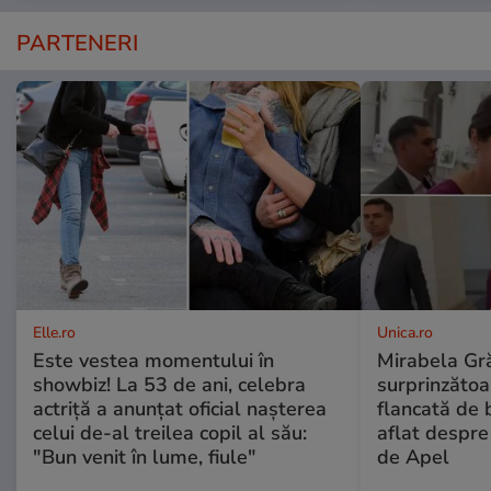
PARTENERI
Elle.ro
Unica.ro
Este vestea momentului în
Mirabela Gră
showbiz! La 53 de ani, celebra
surprinzătoar
actriță a anunțat oficial nașterea
flancată de 
celui de-al treilea copil al său:
aflat despre
"Bun venit în lume, fiule"
de Apel