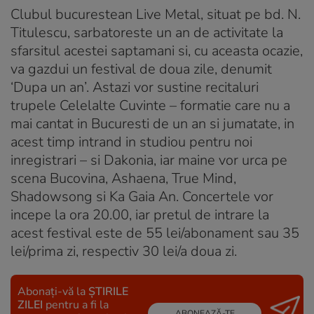
Clubul bucurestean Live Metal, situat pe bd. N.
Titulescu, sarbatoreste un an de activitate la
sfarsitul acestei saptamani si, cu aceasta ocazie,
va gazdui un festival de doua zile, denumit
‘Dupa un an’. Astazi vor sustine recitaluri
trupele Celelalte Cuvinte – formatie care nu a
mai cantat in Bucuresti de un an si jumatate, in
acest timp intrand in studiou pentru noi
inregistrari – si Dakonia, iar maine vor urca pe
scena Bucovina, Ashaena, True Mind,
Shadowsong si Ka Gaia An. Concertele vor
incepe la ora 20.00, iar pretul de intrare la
acest festival este de 55 lei/abonament sau 35
lei/prima zi, respectiv 30 lei/a doua zi.
Abonați-vă la
ȘTIRILE
ZILEI
pentru a fi la
ABONEAZĂ-TE