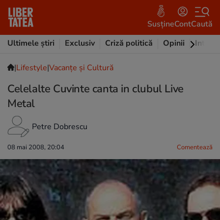
Susține
Cont
Caută
Ultimele știri
Exclusiv
Criză politică
Opinii
Intervi
|
Lifestyle
|
Vacanțe și Cultură
Celelalte Cuvinte canta in clubul Live
Metal
Petre Dobrescu
08 mai 2008, 20:04
Comentează