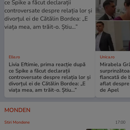
Elle.ro
Unica.ro
Livia Eftimie, prima reacție după
Mirabela Gră
ce Spike a făcut declarații
surprinzătoar
controversate despre relația lor și
flancată de 
divorțul ei de Cătălin Bordea: „E
aflat despre
viața mea, am trăit-o. Știu…”
de Apel
MONDEN
Stiri Mondene
17:00