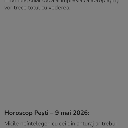
în familie, chiar dacă ai impresia că apropiații îți
vor trece totul cu vederea.
Horoscop Pești – 9 mai 2026:
Micile neînțelegeri cu cei din anturaj ar trebui