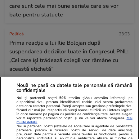
care sunt cele mai bune seriale care se vor
bate pentru statuete
Politică
23:03
Prima reacție a lui Ilie Bolojan după
suspendarea deciziilor luate în Congresul PNL:
„Cei care își trădează colegii vor rămâne cu
această etichetă”
Nouă ne pasă ca datele tale personale să rămână
Infrastructura
22:31
confidențiale
Cum avansează proiectul Centurii Timișoara
Noi și partenerii noștri
596
stocăm și/sau accesăm informații pe
dispozitivul dvs., precum identificatorii cookie unici pentru prelucrarea
Vest de 1.400.000.000 de lei: Stadiu de 6% în
datelor cu caracter personal. Puteți accepta sau gestiona preferințele dvs.
făcând clic mai jos, respectiv vă puteți opune utilizării unui interes legitim
doar două luni
în orice moment pe pagina cu politica de confidențialitate. Aceste alegeri
vor fi raportate partenerilor noștri și nu vă vor afecta navigarea.
Mai
multe detalii
Noi si partenerii nostri (retelele de socializare si agentiile de publicitate
partenere, precum si furnizorii nostri de servicii de date analitice)
Citește mai multe
prelucram date pentru a permite website-ului sa functioneze, pentru a
personaliza continutul si anunturile publicitare afisate in functie de