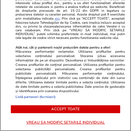
interesele si/sau profilul dvs., pentru a va oferi functionalitati aferente
retelelor de socializare si pentru a analiza traficul pe website. Beneficiati
de drepturile prevazute de art. 15-22 din GDPR in legatura cu
TRENDING
prelucrarea datelor cu caracter personal. Aceste drepturi pot fi exercitate
prin modalitatea indicata
aici
. Prin click pe “ACCEPT TOATE”, acceptati
folosirea tuturor Tehnologiilor de tip Cookie, care implica inclusiv acceptul
dvs. cu privire la stocarea/accesarea informatiilor de catre Vendor-ii cu
Horoscop
21:50
care colaboram. Prin click pe “VREAU SA MODIFIC SETARILE
INDIVIDUAL” puteti schimba preferintele in mod individual, mai putin
Horoscop 9 iulie 2026. Săgetătorii este posibil
cele legate de cookie strict necesare pentru functionarea website-ului.
ca, în perioada următoare, să fie mai căutați,
Atât noi, cât și partenerii noștri prelucrăm datele pentru a oferi:
Măsurarea performanței reclamelor. Utilizarea profilurilor pentru
mai solicitați și chiar mai apreciați
selectarea conținutului personalizat. Stocarea și/sau accesarea
informațiilor de pe un dispozitiv. Dezvoltarea și îmbunătățirea serviciilor.
Crearea profilurilor de conținut personalizat. Utilizarea profilurilor pentru
selectarea publicității personalizate. Crearea profilurilor pentru
Stiri Mondene
10:28
publicitate personalizată. Măsurarea performanței conținutului.
Înțelegerea publicului prin statistici sau combinații de date din surse
Ce note au luat copiii vedetelor la BAC. Cine a
diferite. Utilizarea datelor limitate pentru a selecta conținutul. Utilizarea
promovat fără meditații și cine a obținut
de date limitate pentru a selecta publicitatea. Date precise de geolocație
și identificarea prin scanarea dispozitivului.
punctaj maxim
Listă parteneri (furnizori)
ACCEPT TOATE
Auto
07 iul.
Polițiștii vor ca toate centurile de siguranță să
VREAU SA MODIFIC SETARILE INDIVIDUAL
fie cuplate la banchetele din spate chiar dacă