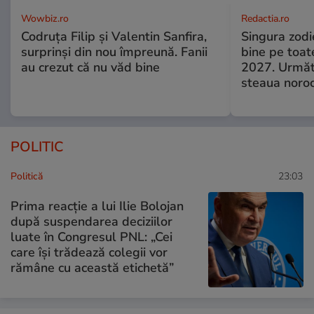
Wowbiz.ro
Redactia.ro
Codruța Filip și Valentin Sanfira,
Singura zodi
surprinși din nou împreună. Fanii
bine pe toat
au crezut că nu văd bine
2027. Următor
steaua noroc
POLITIC
Politică
23:03
Prima reacție a lui Ilie Bolojan
după suspendarea deciziilor
luate în Congresul PNL: „Cei
care își trădează colegii vor
rămâne cu această etichetă”