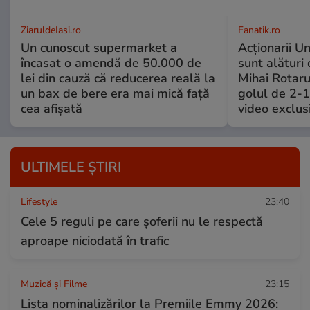
ZiaruldeIasi.ro
Fanatik.ro
Un cunoscut supermarket a
Acționarii Un
încasat o amendă de 50.000 de
sunt alături 
lei din cauză că reducerea reală la
Mihai Rotaru
un bax de bere era mai mică față
golul de 2-1
cea afișată
video exclus
ULTIMELE ȘTIRI
Lifestyle
23:40
Cele 5 reguli pe care șoferii nu le respectă
aproape niciodată în trafic
Muzică și Filme
23:15
Lista nominalizărilor la Premiile Emmy 2026: