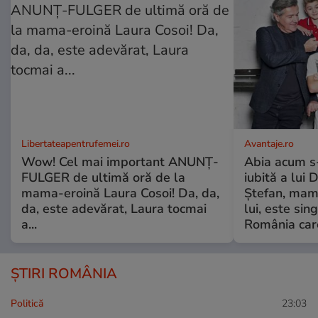
Libertateapentrufemei.ro
Avantaje.ro
Wow! Cel mai important ANUNȚ-
Abia acum s-
FULGER de ultimă oră de la
iubită a lui 
mama-eroină Laura Cosoi! Da, da,
Ștefan, mama 
da, este adevărat, Laura tocmai
lui, este si
a...
România care
ȘTIRI ROMÂNIA
Politică
23:03