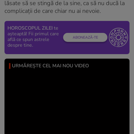
lăsate să se stingă de la sine, ca să nu ducă la
complicații de care chiar nu ai nevoie.
HOROSCOPUL ZILEI
te
așteaptă! Fii primul care
ABONEAZĂ-TE
află ce spun astrele
despre tine.
URMĂREȘTE CEL MAI NOU VIDEO