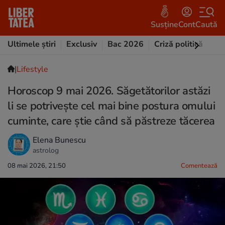
Susține
Cont
Caută
Ultimele știri
Exclusiv
Bac 2026
Criză politică
Opi
|
Lifestyle
Horoscop 9 mai 2026. Săgetătorilor astăzi
li se potrivește cel mai bine postura omului
cuminte, care știe când să păstreze tăcerea
Elena Bunescu
astrolog
08 mai 2026, 21:50
Comentează