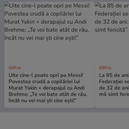
GSP.ro
GSP.ro
Uite cine-l poate opri pe Messi!
La 85 de ani,
Povestea crudă a copilăriei lui
Federației se
Murat Yakin + derapajul cu Andi
de 32 de ani
Brehme: „Te voi bate atât de rău,
mă simt feric
încât nu vei mai ști cine ești!”