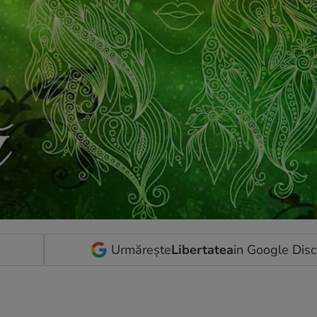
Urmărește
Libertatea
in Google Dis