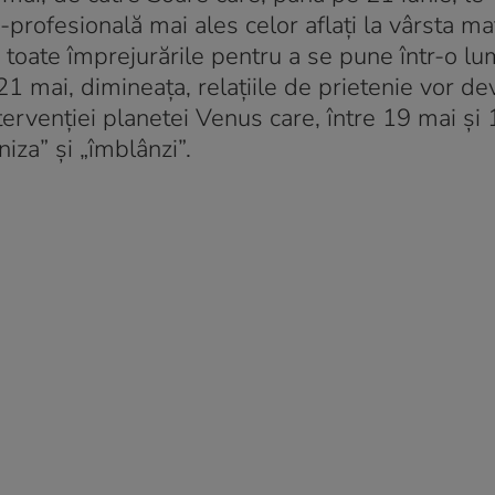
profesională mai ales celor aflați la vârsta mat
ă toate împrejurările pentru a se pune într-o lu
 21 mai, dimineața, relațiile de prietenie vor d
tervenției planetei Venus care, între 19 mai și 
niza” și „îmblânzi”.