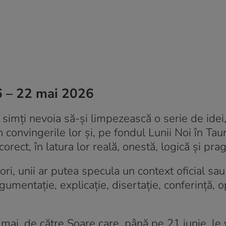
6 – 22 mai 2026
 simți nevoia să-și limpezească o serie de idei,
 convingerile lor și, pe fondul Lunii Noi în Taur
corect, în latura lor reală, onestă, logică și pra
ori, unii ar putea specula un context oficial sau
gumentație, explicație, disertație, conferință, op
 mai, de către Soare care, până pe 21 iunie, le