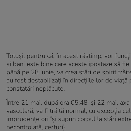
Totuși, pentru că, în acest răstimp, vor funcț
și bani este bine care aceste ipostaze să fie 
până pe 28 iunie, va crea stări de spirit trăi
au fost destabilizați în direcțiile lor de viaț
constatări neplăcute.
Între 21 mai, după ora 05:48′ și 22 mai, axa 
vasculară, va fi trăită normal, cu excepția ce
imprudențe ori își supun corpul la stări extrem
necontrolată, certuri).