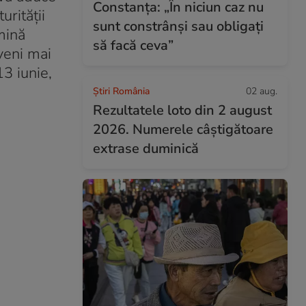
Constanța: „În niciun caz nu
urității
sunt constrânși sau obligați
mină
să facă ceva”
eveni mai
13 iunie,
Știri România
02 aug.
Rezultatele loto din 2 august
2026. Numerele câștigătoare
extrase duminică