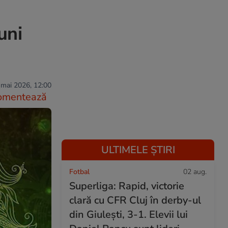
uni
 mai 2026, 12:00
omentează
ULTIMELE ȘTIRI
Fotbal
02 aug.
Superliga: Rapid, victorie
clară cu CFR Cluj în derby-ul
din Giulești, 3-1. Elevii lui