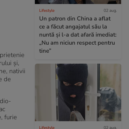
Lifestyle
02 aug.
Un patron din China a aflat
ce a făcut angajatul său la
nuntă și l-a dat afară imediat:
„Nu am niciun respect pentru
tine”
 prietenie
ului și,
e, nativii
te de
rdio-
ac
, furie
Lifestyle
02 aug.