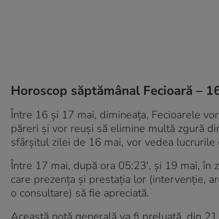
Horoscop săptămânal Fecioară – 1
Între 16 și 17 mai, dimineața, Fecioarele vor
păreri și vor reuși să elimine multă zgură din
sfârșitul zilei de 16 mai, vor vedea lucrurile 
Între 17 mai, după ora 05:23′, și 19 mai, în z
care prezența și prestația lor (intervenție, ar
o consultare) să fie apreciată.
Această notă generală va fi preluată, din 21