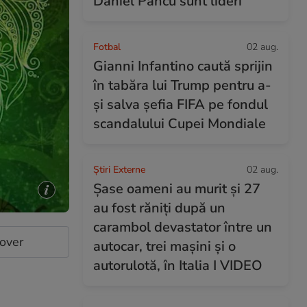
Daniel Pancu sunt lideri
Fotbal
02 aug.
Gianni Infantino caută sprijin
în tabăra lui Trump pentru a-
și salva șefia FIFA pe fondul
scandalului Cupei Mondiale
Știri Externe
02 aug.
Șase oameni au murit și 27
au fost răniți după un
carambol devastator între un
cover
autocar, trei mașini și o
autorulotă, în Italia I VIDEO