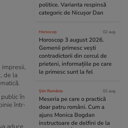
politice. Varianta respinsă
categoric de Nicușor Dan
Horoscop
02 aug.
Horoscop 3 august 2026.
Gemenii primesc vești
contradictorii din cercul de
prieteni, informațiile pe care
 impresii,
le primesc sunt la fel
, de la
gmatică.
Știri România
02 aug.
 public în
Meseria pe care o practică
inie într-
doar patru români. Cum a
ajuns Monica Bogdan
instructoare de delfini de la
 va aduce