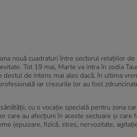
iona nouă cuadraturi între sectorul relațiilor de
evitate. Tot 19 mai, Marte va intra în zodia Taur
te destul de intens mai ales dacă, în ultima vrem
ă profesională iar crezurile lor au fost zdruncina
sănătății, cu o vocație specială pentru zona ca
lor care au afecțiuni în aceste sectoare și care f
e (epuizare, fizică, stres, nervozitate, agitație