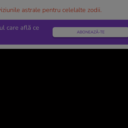
iunile astrale pentru celelalte zodii.
ul care află ce
ABONEAZĂ-TE