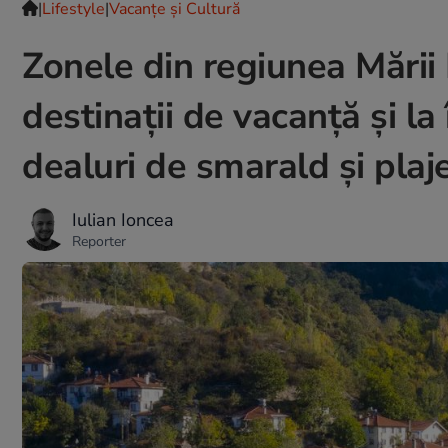
|
Lifestyle
|
Vacanțe și Cultură
Zonele din regiunea Mării 
destinații de vacanță și l
dealuri de smarald și plaj
Iulian Ioncea
Reporter