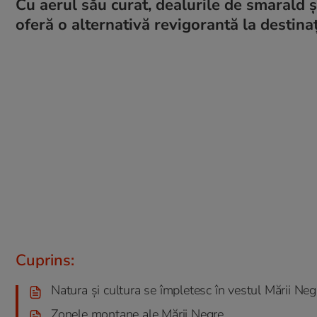
Cu aerul său curat, dealurile de smarald ș
oferă o alternativă revigorantă la destinaț
Cuprins:
Natura și cultura se împletesc în vestul Mării Neg
Zonele montane ale Mării Negre