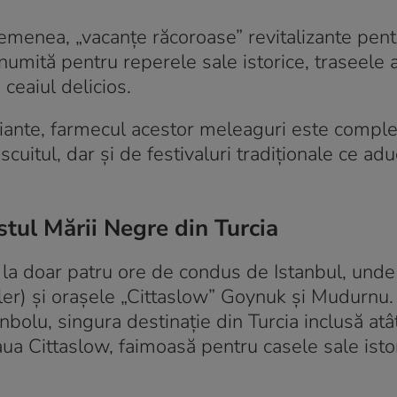
emenea, „vacanțe răcoroase” revitalizante pent
enumită pentru reperele sale istorice, traseele 
 ceaiul delicios.
iante, farmecul acestor meleaguri este comple
scuitul, dar și de festivaluri tradiționale ce ad
stul Mării Negre din Turcia
 la doar patru ore de condus de Istanbul, unde
ler) și orașele „Cittaslow” Goynuk și Mudurnu. 
bolu, singura destinație din Turcia inclusă atât
ua Cittaslow, faimoasă pentru casele sale isto