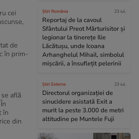
ru cei
Știri România
23 iul.
Reportaj de la cavoul
ascunse,
Sfântului Preot Mărturisitor și
legionar la tinerețe Ilie
tat de
Lăcătușu, unde Icoana
uc în prim-
Arhanghelul Mihail, simbolul
mișcării, a însuflețit pelerinii
Știri Externe
23 iul.
Directorul organizației de
 se află
sinucidere asistată Exit a
În
murit la peste 3.000 de metri
 în
altitudine pe Muntele Fuji
rice din