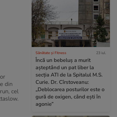
Sănătate și Fitness
23 iul.
Încă un bebeluș a murit
așteptând un pat liber la
secția ATI de la Spitalul M.S.
or
Curie. Dr. Cîrstoveanu:
te din
„Deblocarea posturilor este o
run, cel
gură de oxigen, când ești în
ttaslow.
agonie”