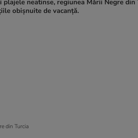
i plajele neatinse, regiunea Mării Negre din 
iile obișnuite de vacanță.
re din Turcia