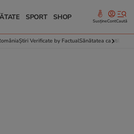
ĂTATE
SPORT
SHOP
Susține
Cont
Caută
Sănătate și Fitness
ce
 culinare
-România
Știri Verificate by Factual
Sănătatea ca stil de vi
 și legume
rea plantelor