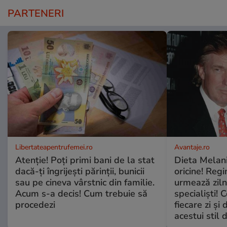
PARTENERI
Libertateapentrufemei.ro
Avantaje.ro
Atenție! Poți primi bani de la stat
Dieta Melan
dacă-ți îngrijești părinții, bunicii
oricine! Regi
sau pe cineva vârstnic din familie.
urmează zilni
Acum s-a decis! Cum trebuie să
specialiști! 
procedezi
fiecare zi și 
acestui stil 