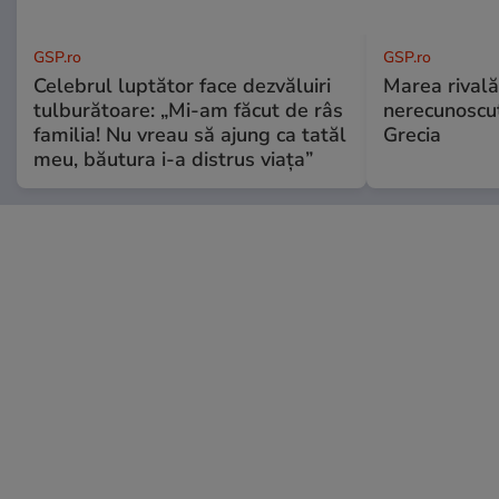
GSP.ro
GSP.ro
Celebrul luptător face dezvăluiri
Marea rivală
tulburătoare: „Mi-am făcut de râs
nerecunoscut
familia! Nu vreau să ajung ca tatăl
Grecia
meu, băutura i-a distrus viața”