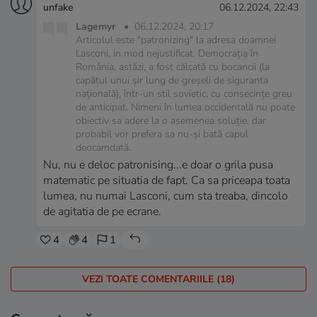
unfake
06.12.2024, 22:43
Lagemyr
•
06.12.2024, 20:17
Articolul este "patronizing" la adresa doamnei
Lasconi, in mod nejustificat. Democrația în
România, astăzi, a fost călcată cu bocancii (la
capătul unui șir lung de greșeli de siguranta
națională), într-un stil sovietic, cu consecințe greu
de anticipat. Nimeni în lumea occidentală nu poate
obiectiv sa adere la o asemenea soluție, dar
probabil vor prefera sa nu-și bată capul
deocamdată.
Nu, nu e deloc patronising...e doar o grila pusa
matematic pe situatia de fapt. Ca sa priceapa toata
lumea, nu numai Lasconi, cum sta treaba, dincolo
de agitatia de pe ecrane.
4
4
1
VEZI TOATE COMENTARIILE (18)