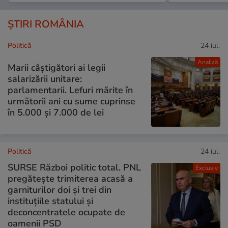
ȘTIRI ROMÂNIA
Politică
24 iul.
Analiză
Marii câștigători ai legii
salarizării unitare:
parlamentarii. Lefuri mărite în
următorii ani cu sume cuprinse
în 5.000 și 7.000 de lei
Politică
24 iul.
SURSE Război politic total. PNL
Exclusiv
pregătește trimiterea acasă a
garniturilor doi și trei din
instituțiile statului și
deconcentratele ocupate de
oamenii PSD