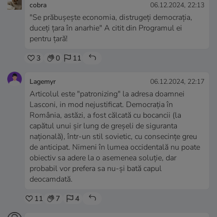
cobra
06.12.2024, 22:13
"Se prăbușește economia, distrugeți democrația,
duceți țara în anarhie" A citit din Programul ei
pentru țară!
3
0
11
Lagemyr
06.12.2024, 22:17
Articolul este "patronizing" la adresa doamnei
Lasconi, in mod nejustificat. Democrația în
România, astăzi, a fost călcată cu bocancii (la
capătul unui șir lung de greșeli de siguranta
națională), într-un stil sovietic, cu consecințe greu
de anticipat. Nimeni în lumea occidentală nu poate
obiectiv sa adere la o asemenea soluție, dar
probabil vor prefera sa nu-și bată capul
deocamdată.
11
7
4