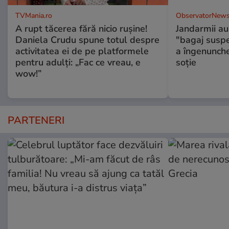
TVMania.ro
ObservatorNews
A rupt tăcerea fără nicio rușine!
Jandarmii au
Daniela Crudu spune totul despre
"bagaj suspec
activitatea ei de pe platformele
a îngenunche
pentru adulți: „Fac ce vreau, e
soție
wow!”
PARTENERI