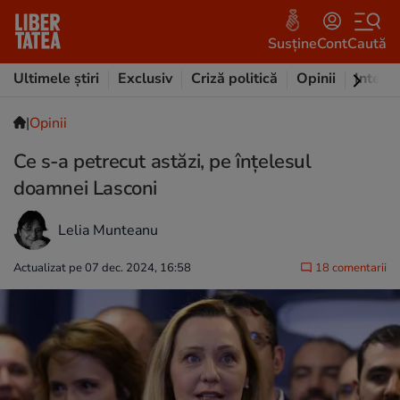
Susține
Cont
Caută
Ultimele știri
Exclusiv
Criză politică
Opinii
Intervi
|
Opinii
Ce s-a petrecut astăzi, pe înţelesul
doamnei Lasconi
Lelia Munteanu
Actualizat pe 07 dec. 2024, 16:58
18 comentarii