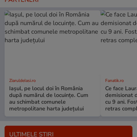
ZiaruldeIasi.ro
Fanatik.ro
Iașul, pe locul doi în România
Ce face Lau
după numărul de locuințe. Cum
demisionat d
au schimbat comunele
cu 9 ani. Fo
metropolitane harta județului
retras compl
ULTIMELE ȘTIRI