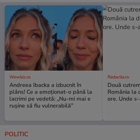
Wowbiz.ro
Redactia.ro
Andreea Ibacka a izbucnit în
Două cutrem
plâns! Ce a emoționat-o până la
România la d
lacrimi pe vedetă: „Nu-mi mai e
ore. Unde s
rușine să fiu vulnerabilă”
POLITIC