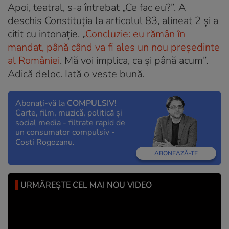
Apoi, teatral, s-a întrebat „Ce fac eu?”. A
deschis Constituţia la articolul 83, alineat 2 şi a
citit cu intonaţie. „
Concluzie: eu rămân în
mandat, până când va fi ales un nou preşedinte
al României
. Mă voi implica, ca şi până acum”.
Adică deloc. Iată o veste bună.
Abonați-vă la
COMPULSIV!
Carte, film, muzică, politică și
social media - filtrate rapid de
un consumator compulsiv -
Costi Rogozanu.
ABONEAZĂ-TE
URMĂREȘTE CEL MAI NOU VIDEO