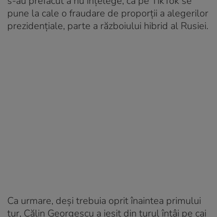
s-au prefăcut a nu înţelege, că pe TikTok se
pune la cale o fraudare de proporţii a alegerilor
prezidenţiale, parte a războiului hibrid al Rusiei.
Ca urmare, deşi trebuia oprit înaintea primului
tur, Călin Georgescu a ieşit din turul întâi pe cai