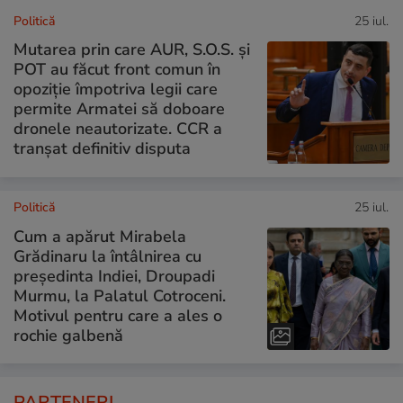
Politică
25 iul.
Mutarea prin care AUR, S.O.S. și
POT au făcut front comun în
opoziție împotriva legii care
permite Armatei să doboare
dronele neautorizate. CCR a
tranșat definitiv disputa
Politică
25 iul.
Cum a apărut Mirabela
Grădinaru la întâlnirea cu
președinta Indiei, Droupadi
Murmu, la Palatul Cotroceni.
Motivul pentru care a ales o
rochie galbenă
PARTENERI