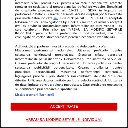
interesele si/sau profilul dvs., pentru a va oferi functionalitati aferente
retelelor de socializare si pentru a analiza traficul pe website. Beneficiati
Știri Externe
17:25
de drepturile prevazute de art. 15-22 din GDPR in legatura cu
prelucrarea datelor cu caracter personal. Aceste drepturi pot fi exercitate
Motivul pentru care ucrainenii atacă „eMagul
prin modalitatea indicata
aici
. Prin click pe “ACCEPT TOATE”, acceptati
folosirea tuturor Tehnologiilor de tip Cookie, care implica inclusiv acceptul
rusesc” și decizia luată de companie pentru a
dvs. cu privire la stocarea/accesarea informatiilor de catre Vendor-ii cu
care colaboram. Prin click pe “VREAU SA MODIFIC SETARILE
nu mai fi lovită de drone
INDIVIDUAL” puteti schimba preferintele in mod individual, mai putin
cele legate de cookie strict necesare pentru functionarea website-ului.
Atât noi, cât și partenerii noștri prelucrăm datele pentru a oferi:
Măsurarea performanței reclamelor. Utilizarea profilurilor pentru
Citește mai multe
selectarea conținutului personalizat. Stocarea și/sau accesarea
informațiilor de pe un dispozitiv. Dezvoltarea și îmbunătățirea serviciilor.
Crearea profilurilor de conținut personalizat. Utilizarea profilurilor pentru
selectarea publicității personalizate. Crearea profilurilor pentru
TRENDING
publicitate personalizată. Măsurarea performanței conținutului.
Înțelegerea publicului prin statistici sau combinații de date din surse
diferite. Utilizarea datelor limitate pentru a selecta conținutul. Utilizarea
Politică
25 iul.
de date limitate pentru a selecta publicitatea. Date precise de geolocație
și identificarea prin scanarea dispozitivului.
Mutarea prin care AUR, S.O.S. și POT au făcut
Listă parteneri (furnizori)
front comun în opoziție împotriva legii care
ACCEPT TOATE
permite Armatei să doboare dronele
neautorizate. CCR a tranșat definitiv disputa
VREAU SA MODIFIC SETARILE INDIVIDUAL