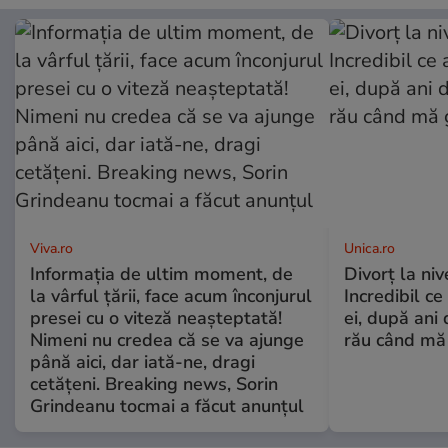
Viva.ro
Unica.ro
Informația de ultim moment, de
Divorț la nive
la vârful țării, face acum înconjurul
Incredibil ce
presei cu o viteză neașteptată!
ei, după ani 
Nimeni nu credea că se va ajunge
rău când mă
până aici, dar iată-ne, dragi
cetățeni. Breaking news, Sorin
Grindeanu tocmai a făcut anunțul