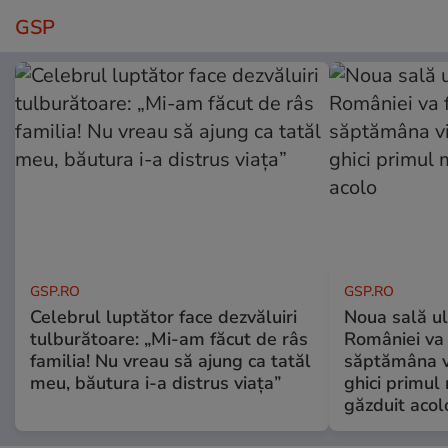
GSP
GSP.RO
GSP.RO
Celebrul luptător face dezvăluiri
Noua sală u
tulburătoare: „Mi-am făcut de râs
României va 
familia! Nu vreau să ajung ca tatăl
săptămâna vi
meu, băutura i-a distrus viața”
ghici primul 
găzduit acol