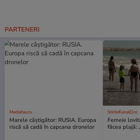
PARTENERI
Mediafax.ro
StirileKanalD.ro
Marele câștigător: RUSIA. Europa
Femeie lovit
riscă să cadă în capcana dronelor
făcea plajă: „