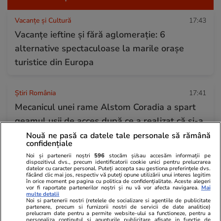
Vacanțe și Cultură
17:43
Vacanțe ieftine și fără aglomerație: 6
alternative spectaculoase la marile orașe
turistice din Europa
Știri România
17:41
Mecanicul unei rame Alstom Coradia a spart
geamul ușii de acces după ce a realizat că și-a
uitat cheia acasă
Nouă ne pasă ca datele tale personale să rămână
confidențiale
Noi și partenerii noștri
596
stocăm și/sau accesăm informații pe
dispozitivul dvs., precum identificatorii cookie unici pentru prelucrarea
Știri Externe
17:37
datelor cu caracter personal. Puteți accepta sau gestiona preferințele dvs.
făcând clic mai jos, respectiv vă puteți opune utilizării unui interes legitim
O navă încărcată cu bombe continuă să
în orice moment pe pagina cu politica de confidențialitate. Aceste alegeri
vor fi raportate partenerilor noștri și nu vă vor afecta navigarea.
Mai
amenințe Canalul Mânecii, la aproape 80 de
multe detalii
Noi si partenerii nostri (retelele de socializare si agentiile de publicitate
ani de la scufundare
partenere, precum si furnizorii nostri de servicii de date analitice)
prelucram date pentru a permite website-ului sa functioneze, pentru a
personaliza continutul si anunturile publicitare afisate in functie de