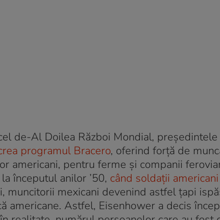
 cel de-Al Doilea Război Mondial, președintele
crea programul Bracero
, oferind forță de munc
or americani, pentru ferme și companii ferovia
la începutul anilor ’50,
când soldații americani
i, muncitorii mexicani devenind astfel țapi ispăș
că americane. Astfel, Eisenhower a decis înce
, în realitate, numărul persoanelor care au fost