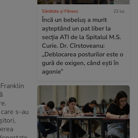
Sănătate și Fitness
23 iul.
Încă un bebeluș a murit
așteptând un pat liber la
secția ATI de la Spitalul M.S.
Curie. Dr. Cîrstoveanu:
„Deblocarea posturilor este o
gură de oxigen, când ești în
agonie”
 Franklin
ă
re.
care s-au
itori,
perea
 deportate