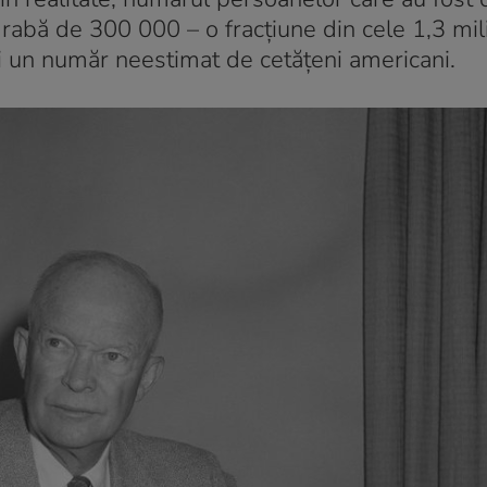
grabă de 300 000 – o fracțiune din cele 1,3 mi
 și un număr neestimat de cetățeni americani.