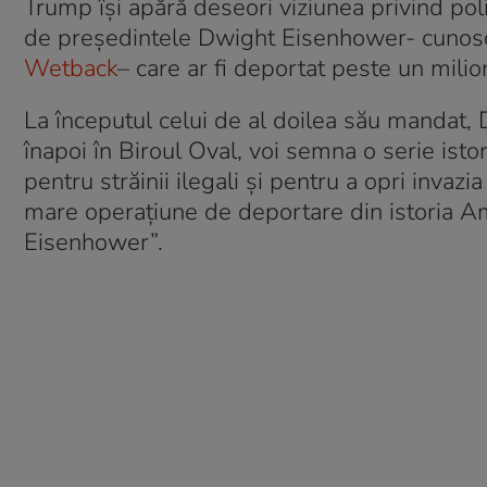
Trump își apără deseori viziunea privind pol
de președintele Dwight Eisenhower- cunoscu
Wetback
– care ar fi deportat peste un milio
La începutul celui de al doilea său mandat
înapoi în Biroul Oval, voi semna o serie isto
pentru străinii ilegali și pentru a opri invaz
mare operațiune de deportare din istoria Am
Eisenhower”.