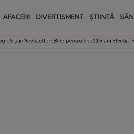
AFACERI
DIVERTISMENT
ȘTIINȚĂ
SĂN
Bani și Afaceri
Monden
Știri Știință
Știri 
Auto
Horoscop
Schimbări climati
Relații
Locuri de muncă
Muzică și Filme
Rețete
ogie
5 știri
Newslettere
Bine pentru tine
115 ani Elveția
Imobiliare.ro
Vacanțe și Cultură
Fructe
eJobs.ro
Îngriji