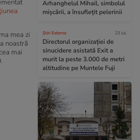
lementat
Arhanghelul Mihail, simbolul
țiunea
mișcării, a însuflețit pelerinii
ima mea zi
Știri Externe
23 iul.
Directorul organizației de
ța noastră
sinucidere asistată Exit a
 cea mai
murit la peste 3.000 de metri
.
altitudine pe Muntele Fuji