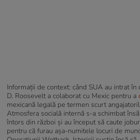
Informații de context: când SUA au intrat în
D. Roosevelt a colaborat cu Mexic pentru a
mexicană legală pe termen scurt angajatoril
Atmosfera socială internă s-a schimbat însă 
întors din război și au început să caute jobur
pentru că furau așa-numitele locuri de mun
Operațiunii Wetback. Istoricii susțin însă că