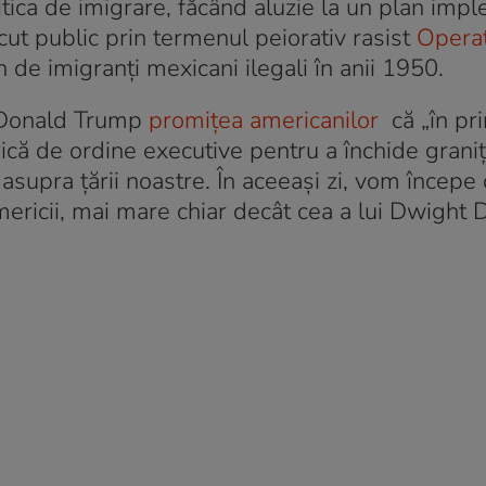
itica de imigrare, făcând aluzie la un plan imp
t public prin termenul peiorativ rasist
Opera
n de imigranți mexicani ilegali în anii 1950.
, Donald Trump
promițea americanilor
că „în pr
rică de ordine executive pentru a închide grani
ia asupra țării noastre. În aceeași zi, vom începe
ericii, mai mare chiar decât cea a lui Dwight D