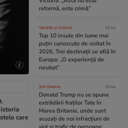
Victoria: „Asta nu este
reformă, este crimă”
Vacanțe și Cultură
23 iul.
Top 10 insule din lume mai
puțin cunoscute de vizitat în
2026. Trei destinații se află în
Europa: „O experiență de
neuitat”
Știri Externe
23 iul.
Donald Trump nu se opune
.
extrădării fraților Tate în
istoria
Marea Britanie, unde sunt
stele care
acuzați de noi infracțiuni de
viol și trafic de persoane