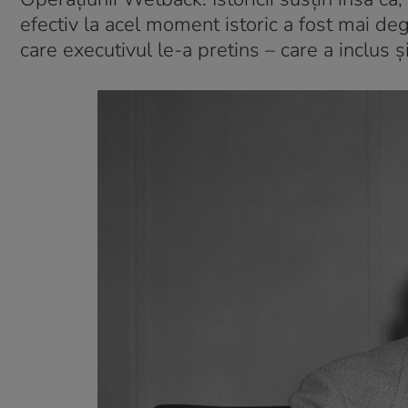
efectiv la acel moment istoric a fost mai de
care executivul le-a pretins – care a inclus