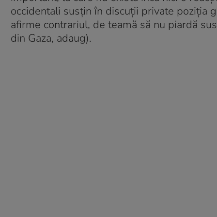
occidentali susțin în discuții private poziția 
afirme contrariul, de teamă să nu piardă susți
din Gaza, adaug).