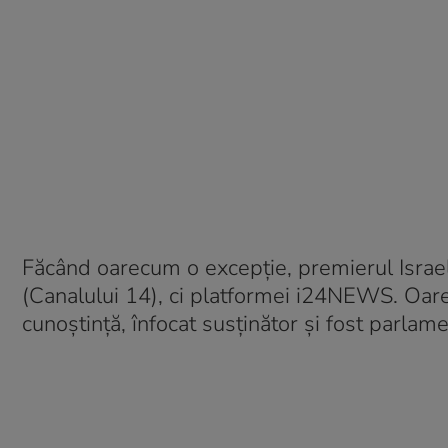
Făcând oarecum o excepție, premierul Israel
(Canalului 14), ci platformei i24NEWS. Oare
cunoștință, înfocat susținător și fost parla