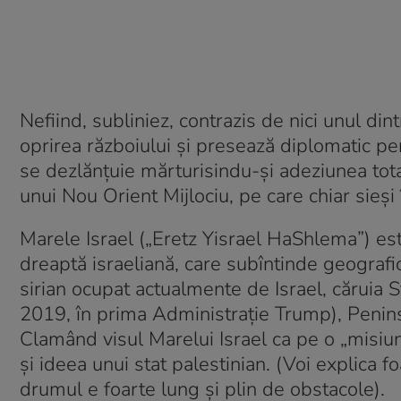
Nefiind, subliniez, contrazis de nici unul dint
oprirea războiului și presează diplomatic pent
se dezlănțuie mărturisindu-și adeziunea totală
unui Nou Orient Mijlociu, pe care chiar sieși î
Marele Israel („Eretz Yisrael HaShlema”) est
dreaptă israeliană, care subîntinde geografic,
sirian ocupat actualmente de Israel, căruia S
2019, în prima Administrație Trump), Peninsul
Clamând visul Marelui Israel ca pe o „misiune
și ideea unui stat palestinian. (Voi explica f
drumul e foarte lung și plin de obstacole).