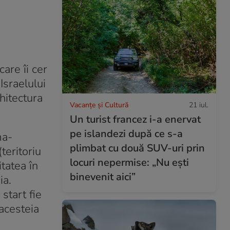
care îi cer
Israelului
rhitectura
Vacanțe și Cultură
21 iul.
Un turist francez i-a enervat
pe islandezi după ce s-a
ma-
plimbat cu două SUV-uri prin
teritoriu
locuri nepermise: „Nu ești
tatea în
binevenit aici”
ia.
start fie
 acesteia