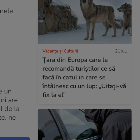
arele
Vacanțe și Cultură
21 iul.
Țara din Europa care le
recomandă turiștilor ce să
facă în cazul în care se
întâlnesc cu un lup: „Uitați-vă
e un
fix la el”
ori are
l de la
ze, ne