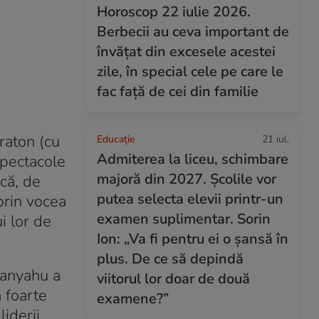
Horoscop 22 iulie 2026.
Berbecii au ceva important de
învățat din excesele acestei
zile, în special cele pe care le
fac față de cei din familie
raton (cu
Educație
21 iul.
Admiterea la liceu, schimbare
 spectacole
majoră din 2027. Școlile vor
că, de
putea selecta elevii printr-un
prin vocea
examen suplimentar. Sorin
i lor de
Ion: „Va fi pentru ei o șansă în
plus. De ce să depindă
tanyahu a
viitorul lor doar de două
 foarte
examene?”
liderii