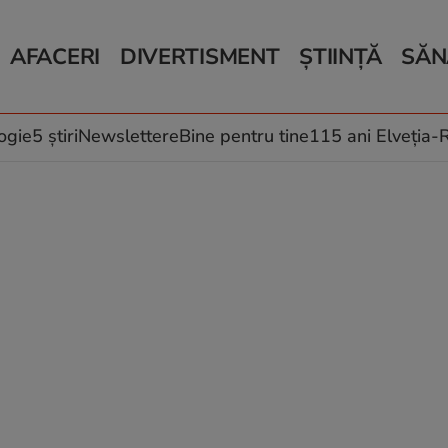
AFACERI
DIVERTISMENT
ȘTIINȚĂ
SĂN
Bani și Afaceri
Monden
Știri Știință
Știri 
Auto
Horoscop
Schimbări climati
Relații
Locuri de muncă
Muzică și Filme
Rețete
ogie
5 știri
Newslettere
Bine pentru tine
115 ani Elveția
Imobiliare.ro
Vacanțe și Cultură
Fructe
eJobs.ro
Îngriji