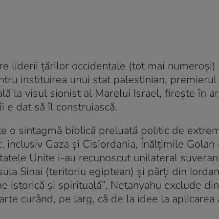
re liderii țărilor occidentale (tot mai numeroși) 
ru instituirea unui stat palestinian, premierul 
 la visul sionist al Marelui Israel, firește în a
i e dat să îl construiască.
e o sintagmă biblică preluată politic de extre
 inclusiv Gaza și Cisiordania, Înălțimile Golan (
tatele Unite i-au recunoscut unilateral suverani
a Sinai (teritoriu egiptean) și părți din Iordan
 istorică și spirituală”, Netanyahu exclude din 
oarte curând, pe larg, că de la idee la aplicarea