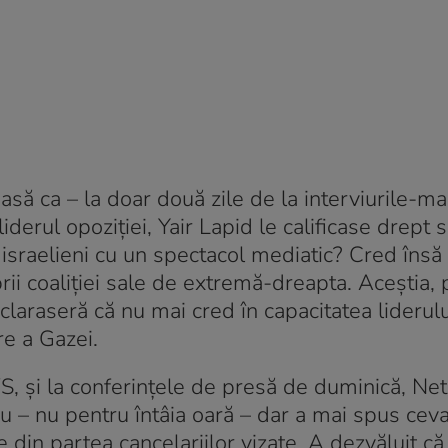
asă ca – la doar două zile de la interviurile-ma
liderul opoziției, Yair Lapid le calificase drept
 israelieni cu un spectacol mediatic? Cred însă 
rii coaliției sale de extremă-dreapta. Aceștia, 
eclaraseră că nu mai cred în capacitatea liderulu
re a Gazei.
, și la conferințele de presă de duminică, Ne
iu – nu pentru întâia oară – dar a mai spus ceva
e din partea cancelariilor vizate. A dezvăluit că 