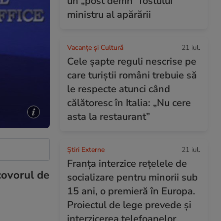
un „post demn” fostului
ministru al apărării
Vacanțe și Cultură
21 iul.
Cele șapte reguli nescrise pe
care turiștii români trebuie să
le respecte atunci când
călătoresc în Italia: „Nu cere
asta la restaurant”
Știri Externe
21 iul.
Franța interzice rețelele de
covorul de
socializare pentru minorii sub
15 ani, o premieră în Europa.
Proiectul de lege prevede şi
interzicerea telefoanelor