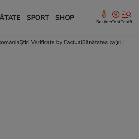
ĂTATE
SPORT
SHOP
Susține
Cont
Caută
Sănătate și Fitness
ce
 culinare
-România
Știri Verificate by Factual
Sănătatea ca stil de vi
 și legume
rea plantelor