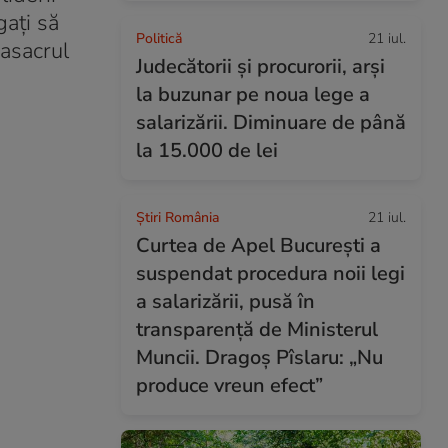
gați să
Politică
21 iul.
masacrul
Judecătorii și procurorii, arși
la buzunar pe noua lege a
salarizării. Diminuare de până
la 15.000 de lei
Știri România
21 iul.
Curtea de Apel București a
suspendat procedura noii legi
a salarizării, pusă în
transparență de Ministerul
Muncii. Dragoș Pîslaru: „Nu
produce vreun efect”