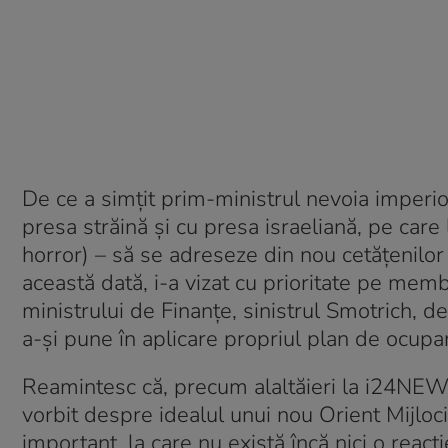
De ce a simțit prim-ministrul nevoia imperio
presa străină și cu presa israeliană, pe care 
horror) – să se adreseze din nou cetățenilor
această dată, i-a vizat cu prioritate pe memb
ministrului de Finanțe, sinistrul Smotrich, d
a-și pune în aplicare propriul plan de ocupa
Reamintesc că, precum alaltăieri la i24NEWS
vorbit despre idealul unui nou Orient Mijloc
important, la care nu există încă nici o reacți