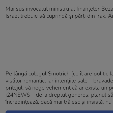
Mai sus invocatul ministru al finanțelor Bez
Israel trebuie să cuprindă și părți din Irak,
Pe lângă colegul Smotrich (ce îl are politic 
visător romantic, iar intențiile sale – brava
prilejul, să nege vehement că ar exista un pop
i24NEWS – de-a dreptul generos: planul său
încredințează, dacă mai trăiesc și insistă, nu 