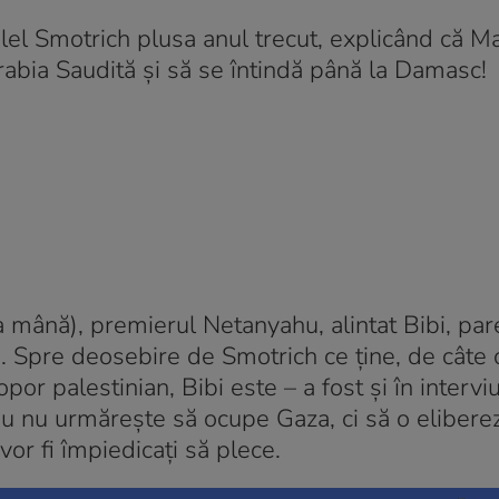
alel Smotrich plusa anul trecut, explicând că M
 Arabia Saudită și să se întindă până la Damasc!
la mână), premierul Netanyahu, alintat Bibi, par
de. Spre deosebire de Smotrich ce ține, de câte 
or palestinian, Bibi este – a fost și în interviu
 nu urmărește să ocupe Gaza, ci să o elibere
vor fi împiedicați să plece.