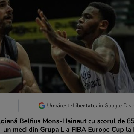
Urmărește
Libertatea
in Google Dis
elgiană Belfius Mons-Hainaut cu scorul de 8
tr-un meci din Grupa L a FIBA Europe Cup la