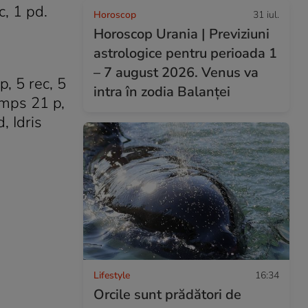
c, 1 pd.
Horoscop
31 iul.
Horoscop Urania | Previziuni
astrologice pentru perioada 1
– 7 august 2026. Venus va
, 5 rec, 5
intra în zodia Balanței
emps 21 p,
, Idris
Lifestyle
16:34
Orcile sunt prădători de