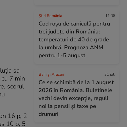
Știri România
11:06
Cod roșu de caniculă pentru
trei județe din România:
temperaturi de 40 de grade
la umbră. Prognoza ANM
pentru 1-5 august
luţia sa
Bani și Afaceri
31 iul.
 cu 7 min
Ce se schimbă de la 1 august
ve, scorul
2026 în România. Buletinele
au
vechi devin excepție, reguli
noi la pensii și taxe pe
drumuri
on 16 p, 2
as 10 p, 5