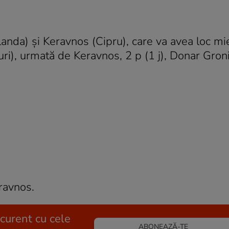
anda) şi Keravnos (Cipru), care va avea loc mie
uri), urmată de Keravnos, 2 p (1 j), Donar Gron
eravnos.
 curent cu cele
ABONEAZĂ-TE