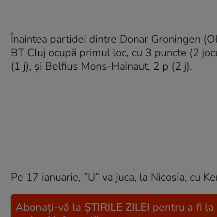
Înaintea partidei dintre Donar Groningen (Ol
BT Cluj ocupă primul loc, cu 3 puncte (2 joc
(1 j), şi Belfius Mons-Hainaut, 2 p (2 j).
Pe 17 ianuarie, ”U” va juca, la Nicosia, cu K
Abonați-vă la
ȘTIRILE ZILEI
pentru a fi la