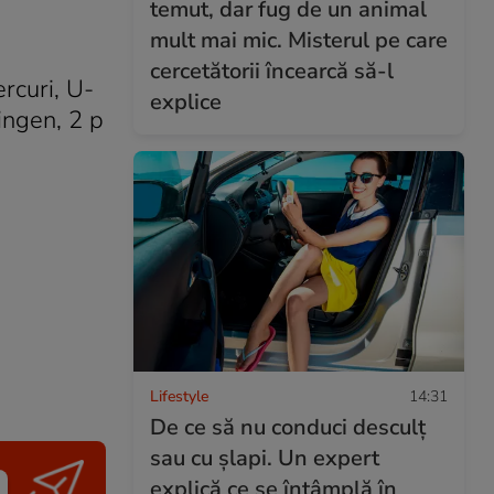
temut, dar fug de un animal
mult mai mic. Misterul pe care
cercetătorii încearcă să-l
rcuri, U-
explice
ingen, 2 p
Lifestyle
14:31
De ce să nu conduci desculț
sau cu șlapi. Un expert
explică ce se întâmplă în