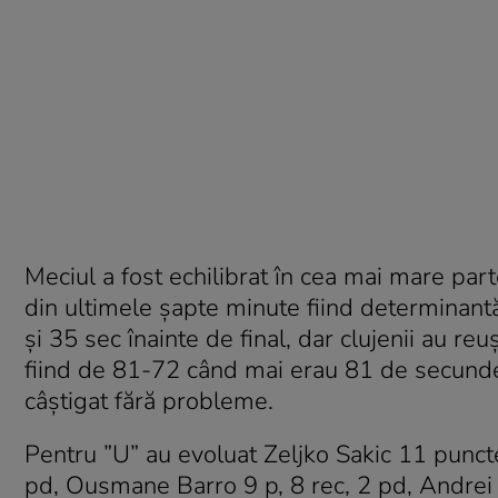
Meciul a fost echilibrat în cea mai mare parte
din ultimele şapte minute fiind determinan
şi 35 sec înainte de final, dar clujenii au r
fiind de 81-72 când mai erau 81 de secunde.
câştigat fără probleme.
Pentru ”U” au evoluat Zeljko Sakic 11 punct
pd, Ousmane Barro 9 p, 8 rec, 2 pd, Andrei