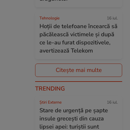
Tehnologie
16 iul.
Hoții de telefoane încearcă să
păcălească victimele și după
ce le-au furat dispozitivele,
avertizează Telekom
Citește mai multe
TRENDING
Știri Externe
16 iul.
Stare de urgență pe șapte
insule grecești din cauza
lipsei apei: turiștii sunt