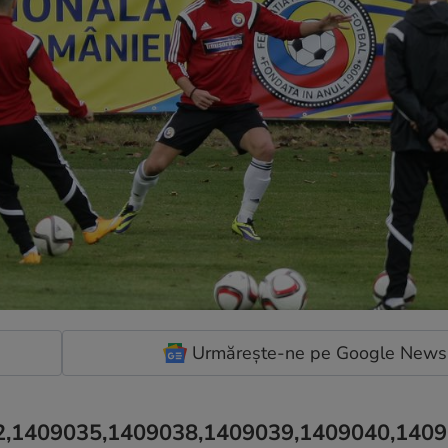
Urmărește-ne pe Google News
2,1409035,1409038,1409039,1409040,1409