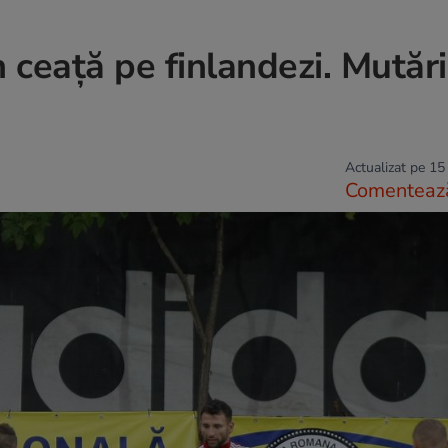
n ceaţă pe finlandezi. Mutări
Actualizat pe 15
Comenteaz