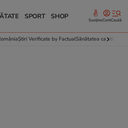
ĂTATE
SPORT
SHOP
Susține
Cont
Caută
Sănătate și Fitness
ce
 culinare
-România
Știri Verificate by Factual
Sănătatea ca stil de vi
 și legume
rea plantelor