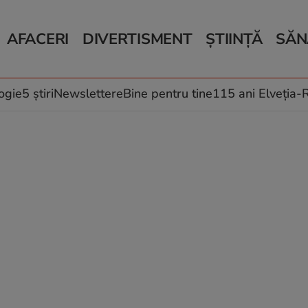
AFACERI
DIVERTISMENT
ȘTIINȚĂ
SĂN
Bani și Afaceri
Monden
Știri Știință
Știri 
Auto
Horoscop
Schimbări climati
Relații
Locuri de muncă
Muzică și Filme
Rețete
ogie
5 știri
Newslettere
Bine pentru tine
115 ani Elveția
Imobiliare.ro
Vacanțe și Cultură
Fructe
eJobs.ro
Îngriji