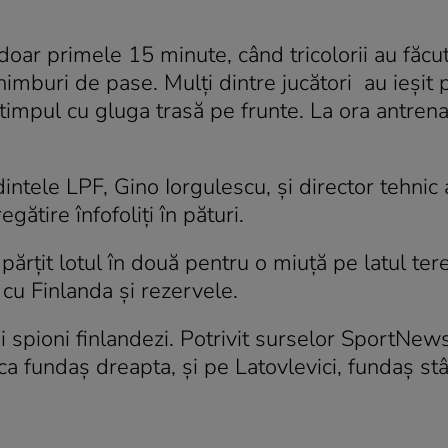
doar primele 15 minute, când tricolorii au făcu
chimburi de pase. Mulţi dintre jucători au ieşit 
ot timpul cu gluga trasă pe frunte. La ora antre
dintele LPF, Gino Iorgulescu, şi director tehnic 
ătire înfofoliţi în pături.
mpărţit lotul în două pentru o miuţă pe latul ter
cu Finlanda şi rezervele.
i spioni finlandezi. Potrivit surselor SportNews
n, ca fundaş dreapta, şi pe Latovlevici, fundaş st