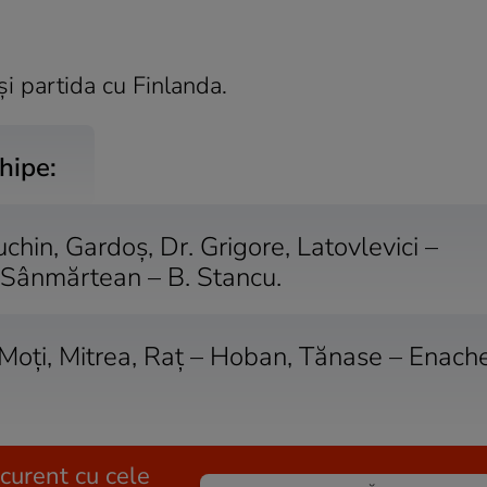
şi partida cu Finlanda.
hipe:
hin, Gardoş, Dr. Grigore, Latovlevici –
iu, Sânmărtean – B. Stancu.
 Moţi, Mitrea, Raţ – Hoban, Tănase – Enache
 curent cu cele