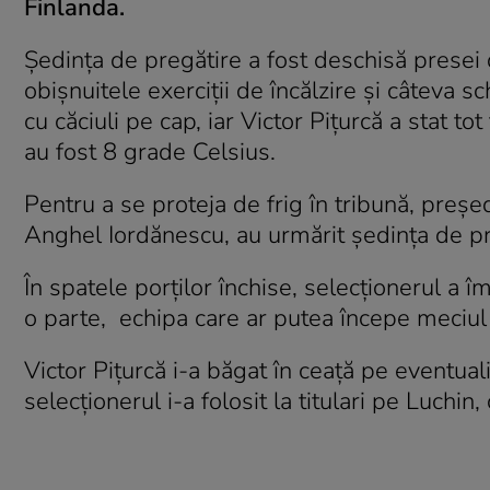
Finlanda.
Şedinţa de pregătire a fost deschisă presei 
obişnuitele exerciţii de încălzire şi câteva s
cu căciuli pe cap, iar Victor Piţurcă a stat t
au fost 8 grade Celsius.
Pentru a se proteja de frig în tribună, preşe
Anghel Iordănescu, au urmărit şedinţa de preg
În spatele porţilor închise, selecţionerul a î
o parte, echipa care ar putea începe meciul 
Victor Piţurcă i-a băgat în ceaţă pe eventuali
selecţionerul i-a folosit la titulari pe Luchi