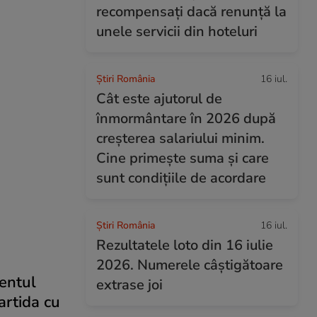
recompensați dacă renunță la
unele servicii din hoteluri
Știri România
16 iul.
Cât este ajutorul de
înmormântare în 2026 după
creșterea salariului minim.
Cine primește suma și care
sunt condițiile de acordare
Știri România
16 iul.
Rezultatele loto din 16 iulie
2026. Numerele câștigătoare
mentul
extrase joi
artida cu