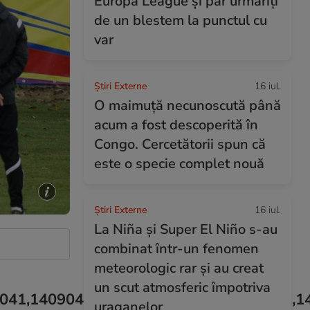
Europa League și par urmăriți
de un blestem la punctul cu
var
Știri Externe
16 iul.
O maimuță necunoscută până
acum a fost descoperită în
Congo. Cercetătorii spun că
este o specie complet nouă
Știri Externe
16 iul.
La Niña și Super El Niño s-au
combinat într-un fenomen
meteorologic rar și au creat
un scut atmosferic împotriva
041,1409042,1409044,1409046,1409047,1
uraganelor