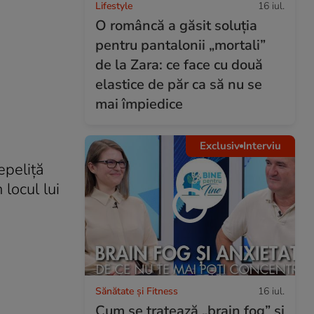
Lifestyle
16 iul.
O româncă a găsit soluția
pentru pantalonii „mortali”
de la Zara: ce face cu două
elastice de păr ca să nu se
mai împiedice
Exclusiv
Interviu
epeliţă
 locul lui
Sănătate și Fitness
16 iul.
Cum se tratează „brain fog” și