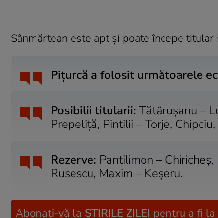
Sânmărtean este apt şi poate începe titular 
Piţurcă a folosit următoarele ec
Posibilii titularii:
Tătăruşanu – Luc
Prepeliţă, Pintilii – Torje, Chipc
Rezerve:
Pantilimon – Chiricheş,
Rusescu, Maxim – Keşeru.
Abonați-vă la
ȘTIRILE ZILEI
pentru a fi la