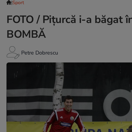
|
Sport
FOTO / Piţurcă i-a băgat î
BOMBĂ
Petre Dobrescu