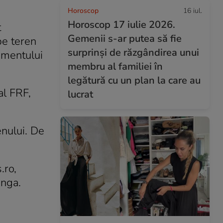
Horoscop
16 iul.
Horoscop 17 iulie 2026.
t
Gemenii s-ar putea să fie
pe teren
surprinși de răzgândirea unui
namentului
membru al familiei în
legătură cu un plan la care au
al FRF,
lucrat
enului. De
.ro,
ânga.