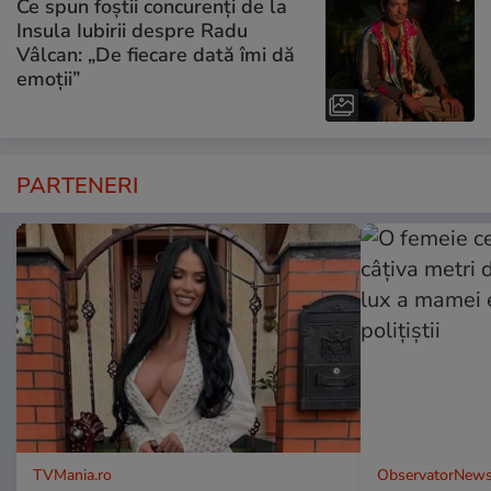
Ce spun foștii concurenți de la
Insula Iubirii despre Radu
Vâlcan: „De fiecare dată îmi dă
emoții”
PARTENERI
TVMania.ro
ObservatorNews