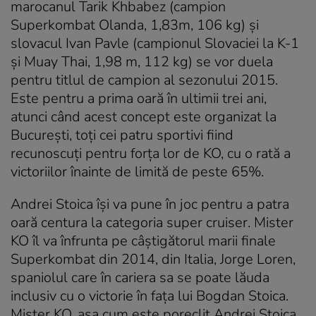
marocanul Tarik Khbabez (campion
Superkombat Olanda, 1,83m, 106 kg) şi
slovacul Ivan Pavle (campionul Slovaciei la K-1
şi Muay Thai, 1,98 m, 112 kg) se vor duela
pentru titlul de campion al sezonului 2015.
Este pentru a prima oară în ultimii trei ani,
atunci când acest concept este organizat la
Bucureşti, toţi cei patru sportivi fiind
recunoscuţi pentru forţa lor de KO, cu o rată a
victoriilor înainte de limită de peste 65%.
Andrei Stoica îşi va pune în joc pentru a patra
oară centura la categoria super cruiser. Mister
KO îl va înfrunta pe câştigătorul marii finale
Superkombat din 2014, din Italia, Jorge Loren,
spaniolul care în cariera sa se poate lăuda
inclusiv cu o victorie în faţa lui Bogdan Stoica.
Mister KO, așa cum este poreclit Andrei Stoica