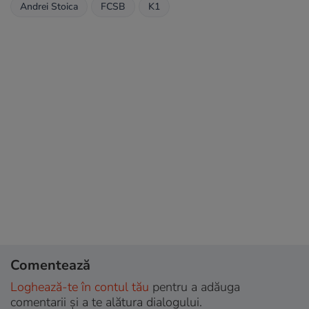
Andrei Stoica
FCSB
K1
Comentează
Loghează-te în contul tău
pentru a adăuga
comentarii și a te alătura dialogului.