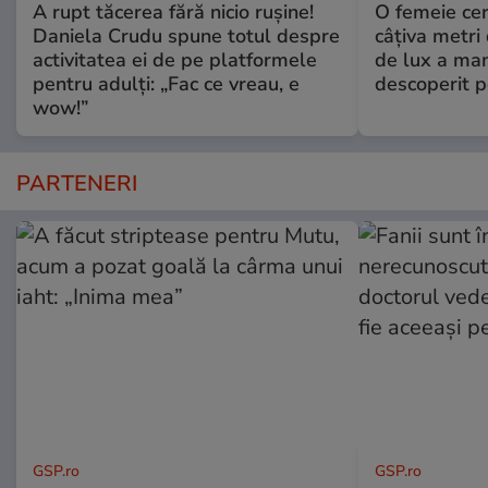
A rupt tăcerea fără nicio rușine!
O femeie cer
Daniela Crudu spune totul despre
câţiva metri
activitatea ei de pe platformele
de lux a mam
pentru adulți: „Fac ce vreau, e
descoperit po
wow!”
PARTENERI
GSP.ro
GSP.ro