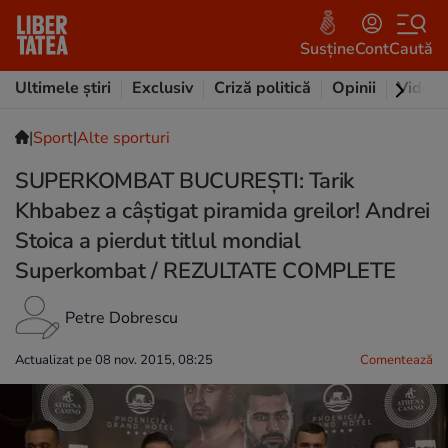
Susține
Cont
Caută
Ultimele știri
Exclusiv
Criză politică
Opinii
Video
|
Sport
|
Alte sporturi
SUPERKOMBAT BUCUREȘTI: Tarik
Khbabez a câștigat piramida greilor! Andrei
Stoica a pierdut titlul mondial
Superkombat / REZULTATE COMPLETE
Petre Dobrescu
Actualizat pe 08 nov. 2015, 08:25
Comentează