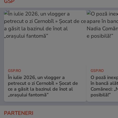
GSP
GSP.RO
GSP.RO
În iulie 2026, un vlogger a
O poză inexp
petrecut o zi Cernobîl » Șocat de
în bancă ală
ce a găsit la bazinul de înot al
Comăneci: „N
„orașului fantomă”
posibilă!”
PARTENERI