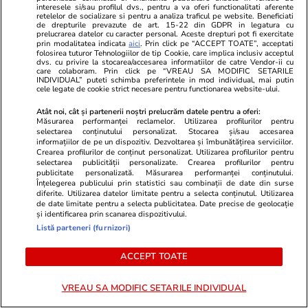
interesele si/sau profilul dvs., pentru a va oferi functionalitati aferente
retelelor de socializare si pentru a analiza traficul pe website. Beneficiati
de drepturile prevazute de art. 15-22 din GDPR in legatura cu
prelucrarea datelor cu caracter personal. Aceste drepturi pot fi exercitate
prin modalitatea indicata
aici
. Prin click pe “ACCEPT TOATE”, acceptati
folosirea tuturor Tehnologiilor de tip Cookie, care implica inclusiv acceptul
dvs. cu privire la stocarea/accesarea informatiilor de catre Vendor-ii cu
care colaboram. Prin click pe “VREAU SA MODIFIC SETARILE
INDIVIDUAL” puteti schimba preferintele in mod individual, mai putin
cele legate de cookie strict necesare pentru functionarea website-ului.
Atât noi, cât și partenerii noștri prelucrăm datele pentru a oferi:
Măsurarea performanței reclamelor. Utilizarea profilurilor pentru
selectarea conținutului personalizat. Stocarea și/sau accesarea
informațiilor de pe un dispozitiv. Dezvoltarea și îmbunătățirea serviciilor.
Wowbiz.ro
Redactia.ro
Crearea profilurilor de conținut personalizat. Utilizarea profilurilor pentru
selectarea publicității personalizate. Crearea profilurilor pentru
Cum arată fiul Mădălinei Manole
Doliu în fami
publicitate personalizată. Măsurarea performanței conținutului.
la 17 ani! Fratele regretatei
Fiica artistu
Înțelegerea publicului prin statistici sau combinații de date din surse
diferite. Utilizarea datelor limitate pentru a selecta conținutul. Utilizarea
artiste a publicat o fotografie în
bun printr-u
de date limitate pentru a selecta publicitatea. Date precise de geolocație
premieră cu Petru Mircea Jr.
și identificarea prin scanarea dispozitivului.
Listă parteneri (furnizori)
ACCEPT TOATE
POLITIC
VREAU SA MODIFIC SETARILE INDIVIDUAL
Politică
19:15