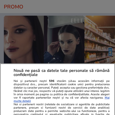
PROMO
Nouă ne pasă ca datele tale personale să rămână
confidențiale
Advertorial
Advertorial
Smart is the new chic: Cum ne
Înscrie-te ac
Noi și partenerii noștri
596
stocăm și/sau accesăm informații pe
dispozitivul dvs., precum identificatorii cookie unici pentru prelucrarea
ajută tehnologia să ne reinventăm
voucher de 5
datelor cu caracter personal. Puteți accepta sau gestiona preferințele dvs.
făcând clic mai jos, respectiv vă puteți opune utilizării unui interes legitim
în orice moment pe pagina cu politica de confidențialitate. Aceste alegeri
vor fi raportate partenerilor noștri și nu vă vor afecta navigarea.
Mai
multe detalii
PARTENERI
Noi si partenerii nostri (retelele de socializare si agentiile de publicitate
partenere, precum si furnizorii nostri de servicii de date analitice)
prelucram date pentru a permite website-ului sa functioneze, pentru a
personaliza continutul si anunturile publicitare afisate in functie de