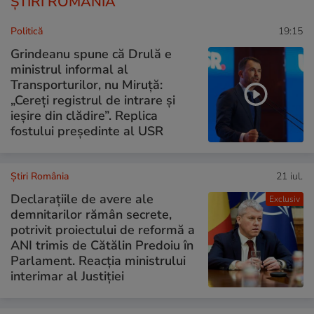
ȘTIRI ROMÂNIA
Politică
19:15
Grindeanu spune că Drulă e
ministrul informal al
Transporturilor, nu Miruță:
„Cereți registrul de intrare și
ieșire din clădire”. Replica
fostului președinte al USR
Știri România
21 iul.
Declarațiile de avere ale
Exclusiv
demnitarilor rămân secrete,
potrivit proiectului de reformă a
ANI trimis de Cătălin Predoiu în
Parlament. Reacția ministrului
interimar al Justiției