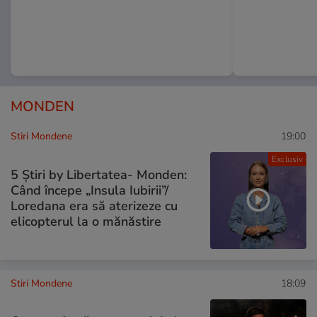
MONDEN
Stiri Mondene
19:00
Exclusiv
5 Știri by Libertatea- Monden:
Când începe „Insula Iubirii”/
Loredana era să aterizeze cu
elicopterul la o mănăstire
Stiri Mondene
18:09