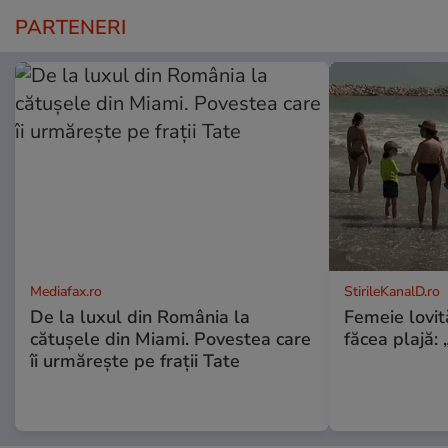
PARTENERI
Mediafax.ro
StirileKanalD.ro
De la luxul din România la
Femeie lovit
cătușele din Miami. Povestea care
făcea plajă: „
îi urmărește pe frații Tate