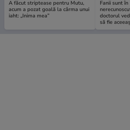
A făcut striptease pentru Mutu,
Fanii sunt în 
acum a pozat goală la cârma unui
nerecunoscut
iaht: „Inima mea”
doctorul ved
să fie aceea