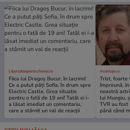
Libertateapentrufemei.ro
Avantaje.ro
Fiica lui Dragoș Bucur, în lacrimi!
Trist, foarte
Ce a putut păți Sofia, în drum spre
împreună, în
Electric Castle. Grea situație
noastră actri
pentru o fată de 19 ani! Tatăl ei i-
lui Mungiu, ș
a lăsat imediat un comentariu,
TVR au fost 
care a stârnit un val de reacții
până când mo