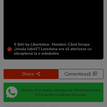
5 Știri by Libertatea- Monden: Când începe
„Insula Iubirii”/ Loredana era să aterizeze cu
elicopterul la o mănăstire
Share
Comentează
Abonați-vă la canalul Libertatea de WhatsApp pentru
a fi la curent cu ultimele informații