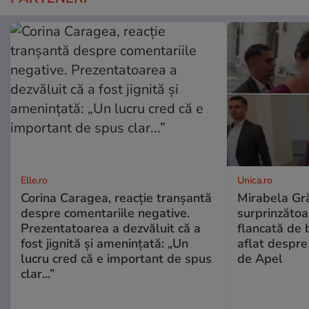
Elle.ro
Unica.ro
Corina Caragea, reacție tranșantă
Mirabela Gră
despre comentariile negative.
surprinzătoar
Prezentatoarea a dezvăluit că a
flancată de 
fost jignită și amenințată: „Un
aflat despre
lucru cred că e important de spus
de Apel
clar...”