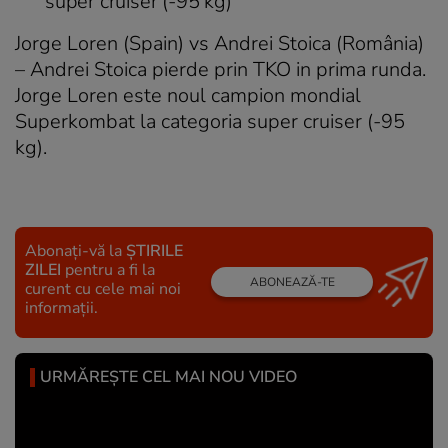
super cruiser (-95 kg)
Jorge Loren (Spain) vs Andrei Stoica (România)
– Andrei Stoica pierde prin TKO in prima runda.
Jorge Loren este noul campion mondial
Superkombat la categoria super cruiser (-95
kg).
Abonați-vă la
ȘTIRILE
ZILEI
pentru a fi la
ABONEAZĂ-TE
curent cu cele mai noi
informații.
URMĂREȘTE CEL MAI NOU VIDEO