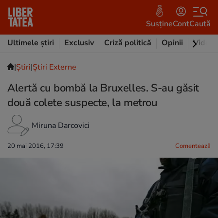
Susține
Cont
Caută
Ultimele știri
Exclusiv
Criză politică
Opinii
Video
|
Ştiri
|
Știri Externe
Alertă cu bombă la Bruxelles. S-au găsit
două colete suspecte, la metrou
Miruna Darcovici
20 mai 2016, 17:39
Comentează