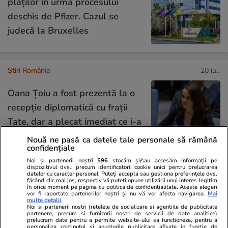
plăţilor în urma procesului
deschis de Pfizer. Cazul se
judecă la Bruxelles
Știri România
20 iul.
Oana Țoiu a fost prezentă la o
recepție diplomatică cu frații
Tate, dar a plecat imediat ce i-a
văzut
Nouă ne pasă ca datele tale personale să rămână
confidențiale
Noi și partenerii noștri
596
stocăm și/sau accesăm informații pe
dispozitivul dvs., precum identificatorii cookie unici pentru prelucrarea
datelor cu caracter personal. Puteți accepta sau gestiona preferințele dvs.
Opinii
20 iul.
făcând clic mai jos, respectiv vă puteți opune utilizării unui interes legitim
în orice moment pe pagina cu politica de confidențialitate. Aceste alegeri
vor fi raportate partenerilor noștri și nu vă vor afecta navigarea.
Mai
Regimul Dan + Bolojan +
multe detalii
Noi si partenerii nostri (retelele de socializare si agentiile de publicitate
Grindeanu + Fritz, mai nociv
partenere, precum si furnizorii nostri de servicii de date analitice)
prelucram date pentru a permite website-ului sa functioneze, pentru a
pentru România decât regimul
personaliza continutul si anunturile publicitare afisate in functie de