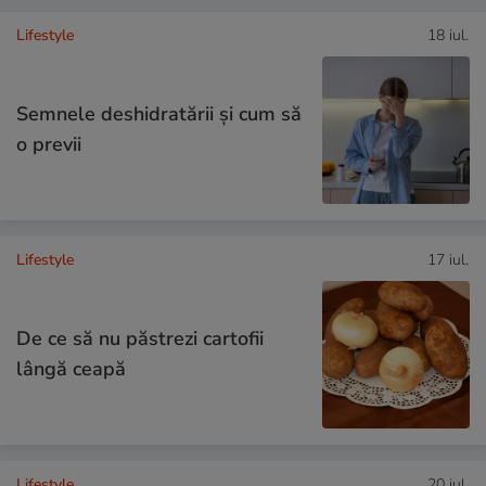
Lifestyle
18 iul.
Semnele deshidratării și cum să
o previi
Lifestyle
17 iul.
De ce să nu păstrezi cartofii
lângă ceapă
Lifestyle
20 iul.