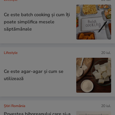
Ce este batch cooking și cum îți
poate simplifica mesele
săptămânale
Lifestyle
20 iul.
Ce este agar-agar și cum se
utilizează
Știri România
20 iul.
Povestea bihoreanului care și-a