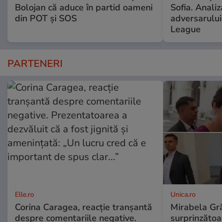
Bolojan că aduce în partid oameni
Sofia. Anali
din POT și SOS
adversarulu
League
PARTENERI
Elle.ro
Unica.ro
Corina Caragea, reacție tranșantă
Mirabela Gră
despre comentariile negative.
surprinzătoar