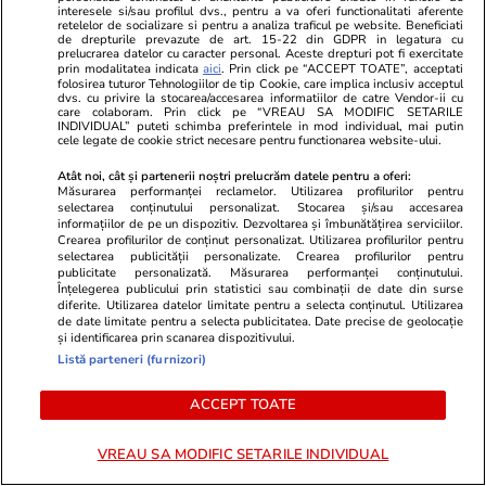
interesele si/sau profilul dvs., pentru a va oferi functionalitati aferente
Iohannis + Ciolacu + Ciucă?
retelelor de socializare si pentru a analiza traficul pe website. Beneficiati
de drepturile prevazute de art. 15-22 din GDPR in legatura cu
prelucrarea datelor cu caracter personal. Aceste drepturi pot fi exercitate
prin modalitatea indicata
aici
. Prin click pe “ACCEPT TOATE”, acceptati
folosirea tuturor Tehnologiilor de tip Cookie, care implica inclusiv acceptul
dvs. cu privire la stocarea/accesarea informatiilor de catre Vendor-ii cu
Opinii
20 iul.
care colaboram. Prin click pe “VREAU SA MODIFIC SETARILE
INDIVIDUAL” puteti schimba preferintele in mod individual, mai putin
cele legate de cookie strict necesare pentru functionarea website-ului.
Fatalismul mioritic e o etapă
Atât noi, cât și partenerii noștri prelucrăm datele pentru a oferi:
sau un blestem? Câteva note
Măsurarea performanței reclamelor. Utilizarea profilurilor pentru
selectarea conținutului personalizat. Stocarea și/sau accesarea
despre presupusa psihologie a
informațiilor de pe un dispozitiv. Dezvoltarea și îmbunătățirea serviciilor.
Crearea profilurilor de conținut personalizat. Utilizarea profilurilor pentru
poporului român
selectarea publicității personalizate. Crearea profilurilor pentru
publicitate personalizată. Măsurarea performanței conținutului.
Înțelegerea publicului prin statistici sau combinații de date din surse
diferite. Utilizarea datelor limitate pentru a selecta conținutul. Utilizarea
de date limitate pentru a selecta publicitatea. Date precise de geolocație
Opinii
19 iul.
și identificarea prin scanarea dispozitivului.
Listă parteneri (furnizori)
Statul român are restanță: Cum
ACCEPT TOATE
ne prăbușim competitivitatea și
siguranța națională prin
VREAU SA MODIFIC SETARILE INDIVIDUAL
abandonul educației