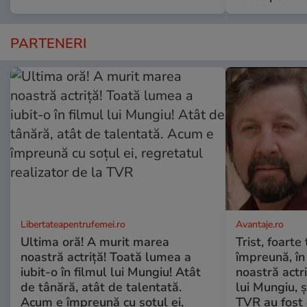
PARTENERI
Libertateapentrufemei.ro
Avantaje.ro
Ultima oră! A murit marea
Trist, foarte
noastră actriță! Toată lumea a
împreună, în
iubit-o în filmul lui Mungiu! Atât
noastră actri
de tânără, atât de talentată.
lui Mungiu, ș
Acum e împreună cu soțul ei,
TVR au fost 