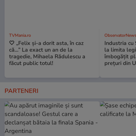
TVMania.ro
ObservatorNews
🤍 „Felix și-a dorit asta, în caz
Industria cu
că…” La exact un an de la
la limita leg
tragedie, Mihaela Rădulescu a
îmbogăţit pl
făcut public totul!
preţuri din 
PARTENERI