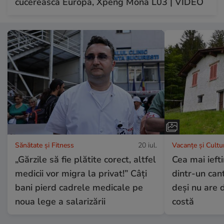
cucerească Europa, Xpeng Mona L03 | VIDEO
Sănătate și Fitness
20 iul.
Vacanțe și Cultu
„Gărzile să fie plătite corect, altfel
Cea mai ieft
medicii vor migra la privat!” Câți
dintr-un can
bani pierd cadrele medicale pe
deși nu are d
noua lege a salarizării
costă