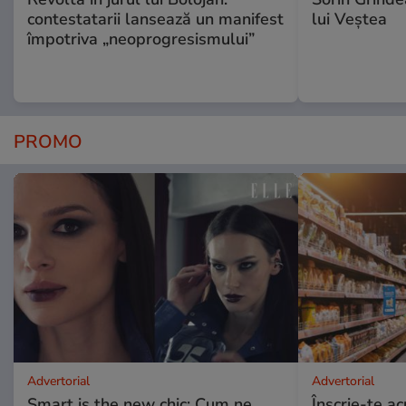
contestatarii lansează un manifest
lui Veștea
împotriva „neoprogresismului”
PROMO
Advertorial
Advertorial
Smart is the new chic: Cum ne
Înscrie-te ac