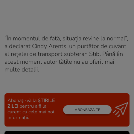
”În momentul de față, situația revine la normal”,
a declarat Cindy Arents, un purtător de cuvânt
al rețelei de transport subteran Stib. Până ân
acest moment autoritățile nu au oferit mai
multe detalii.
Abonați-vă la
ȘTIRILE
ZILEI
pentru a fi la
ABONEAZĂ-TE
curent cu cele mai noi
informații.