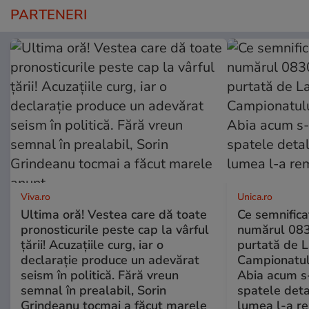
PARTENERI
Viva.ro
Unica.ro
Ultima oră! Vestea care dă toate
Ce semnificaț
pronosticurile peste cap la vârful
numărul 083
țării! Acuzațiile curg, iar o
purtată de L
declarație produce un adevărat
Campionatul
seism în politică. Fără vreun
Abia acum s-
semnal în prealabil, Sorin
spatele deta
Grindeanu tocmai a făcut marele
lumea l-a r