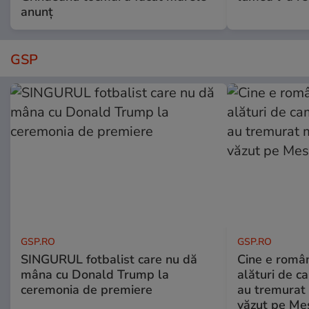
anunț
GSP
GSP.RO
GSP.RO
SINGURUL fotbalist care nu dă
Cine e româ
mâna cu Donald Trump la
alături de c
ceremonia de premiere
au tremurat
văzut pe Mes