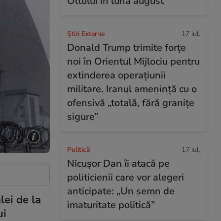
Oltului în luna august
Știri Externe
17 iul.
Donald Trump trimite forțe
noi în Orientul Mijlociu pentru
extinderea operațiunii
militare. Iranul amenință cu o
ofensivă „totală, fără granițe
sigure”
Politică
17 iul.
Nicușor Dan îi atacă pe
politicienii care vor alegeri
anticipate: „Un semn de
lei de la
imaturitate politică”
ui