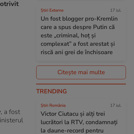
otrivit
Știri Externe
17 iul.
Un fost blogger pro-Kremlin
care a spus despre Putin că
este „criminal, hoț și
complexat” a fost arestat și
riscă ani grei de închisoare
Citește mai multe
TRENDING
Știri România
17 iul.
 a fost
Victor Ciutacu și alți trei
inisterul
lucrători la RTV, condamnați
la daune-record pentru