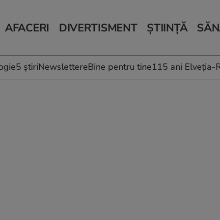
AFACERI
DIVERTISMENT
ȘTIINȚĂ
SĂN
Bani și Afaceri
Monden
Știri Știință
Știri 
Auto
Horoscop
Schimbări climati
Relații
Locuri de muncă
Muzică și Filme
Rețete
ogie
5 știri
Newslettere
Bine pentru tine
115 ani Elveția
Imobiliare.ro
Vacanțe și Cultură
Fructe
eJobs.ro
Îngriji