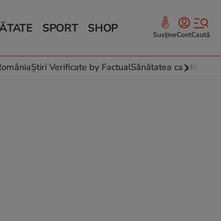
ĂTATE
SPORT
SHOP
Susține
Cont
Caută
Sănătate și Fitness
ce
 culinare
-România
Știri Verificate by Factual
Sănătatea ca stil de vi
 și legume
rea plantelor