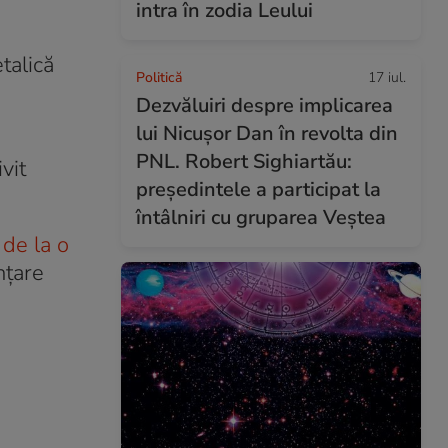
intra în zodia Leului
talică
Politică
17 iul.
Dezvăluiri despre implicarea
lui Nicușor Dan în revolta din
PNL. Robert Sighiartău:
vit
președintele a participat la
întâlniri cu gruparea Veștea
 de la o
nțare