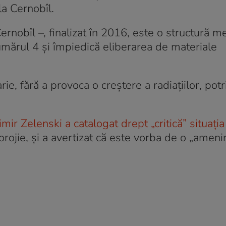
la Cernobîl.
ernobîl –, finalizat în 2016, este o structură me
umărul 4 şi împiedică eliberarea de materiale
ie, fără a provoca o creştere a radiaţiilor, potri
ir Zelenski a catalogat drept „critică” situaţia
rojie, și a avertizat că este vorba de o „ameni