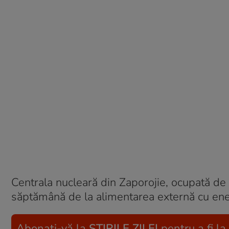
Centrala nucleară din Zaporojie, ocupată de
săptămână de la alimentarea externă cu ener
Abonați-vă la
ȘTIRILE ZILEI
pentru a fi la