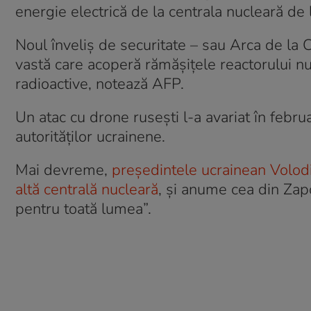
energie electrică de la centrala nucleară de 
Noul înveliş de securitate – sau Arca de la C
vastă care acoperă rămăşiţele reactorului n
radioactive, notează AFP.
Un atac cu drone ruseşti l-a avariat în februar
autorităţilor ucrainene.
Mai devreme,
preşedintele ucrainean Volodim
altă centrală nucleară
, și anume cea din Zapo
pentru toată lumea”.