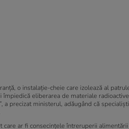
ranţă, o instalaţie-cheie care izolează al patrul
şi împiedică eliberarea de materiale radioactiv
, a precizat ministerul, adăugând că specialişti
.
 care ar fi consecinţele întreruperii alimentării