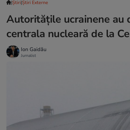
|
Ştiri
|
Știri Externe
Autoritățile ucrainene au 
centrala nucleară de la Ce
Ion Gaidău
Jurnalist