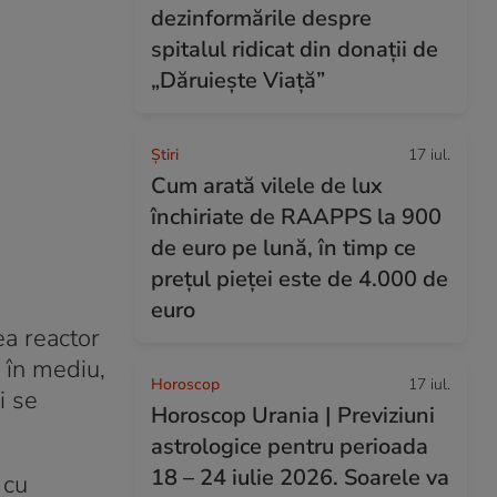
dezinformările despre
spitalul ridicat din donații de
„Dăruiește Viață”
Ştiri
17 iul.
Cum arată vilele de lux
închiriate de RAAPPS la 900
de euro pe lună, în timp ce
prețul pieței este de 4.000 de
euro
ea reactor
e în mediu,
Horoscop
17 iul.
i se
Horoscop Urania | Previziuni
astrologice pentru perioada
18 – 24 iulie 2026. Soarele va
 cu