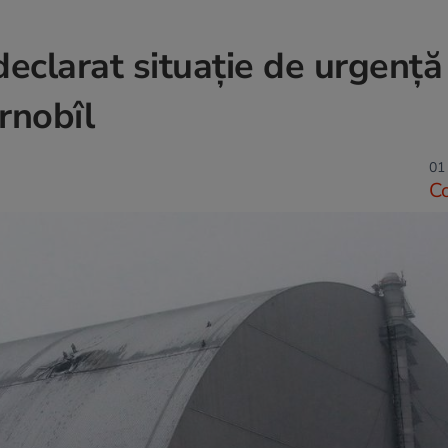
declarat situație de urgență
rnobîl
01 
C