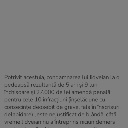
Potrivit acestuia, condamnarea lui Jidveian la o
pedeapsă rezultantă de 5 ani şi 9 luni
închisoare şi 27.000 de lei amendă penală
pentru cele 10 infracţiuni (înșelăciune cu
consecințe deosebit de grave, fals în înscrisuri,
delapidare) „este nejustificat de blândă, câtă
vreme Jidveian nu a întreprins niciun demers