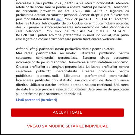
cauză.
interesele si/sau profilul dvs., pentru a va oferi functionalitati aferente
retelelor de socializare si pentru a analiza traficul pe website. Beneficiati
de drepturile prevazute de art. 15-22 din GDPR in legatura cu
Se folosea de reputația familiei
prelucrarea datelor cu caracter personal. Aceste drepturi pot fi exercitate
prin modalitatea indicata
aici
. Prin click pe “ACCEPT TOATE”, acceptati
folosirea tuturor Tehnologiilor de tip Cookie, care implica inclusiv acceptul
„Interesul pentru cumpărarea de spații în
dvs. cu privire la stocarea/accesarea informatiilor de catre Vendor-ii cu
care colaboram. Prin click pe “VREAU SA MODIFIC SETARILE
ansamblul imobiliar Parc Residence s-a grefat
INDIVIDUAL” puteti schimba preferintele in mod individual, mai putin
cele legate de cookie strict necesare pentru functionarea website-ului.
pe buna reputație și pe statutul social ridicat al
Atât noi, cât și partenerii noștri prelucrăm datele pentru a oferi:
inculpatului Jidveian Ovidiu în Alba Iulia,
Măsurarea performanței reclamelor. Utilizarea profilurilor pentru
cunoscându-se în colectivitate că acesta era
selectarea conținutului personalizat. Stocarea și/sau accesarea
informațiilor de pe un dispozitiv. Dezvoltarea și îmbunătățirea serviciilor.
avocat, că provenea dintr-o familie de persoane
Crearea profilurilor de conținut personalizat. Utilizarea profilurilor pentru
selectarea publicității personalizate. Crearea profilurilor pentru
de succes în domeniul juridic și cu o bună
publicitate personalizată. Măsurarea performanței conținutului.
Înțelegerea publicului prin statistici sau combinații de date din surse
reputație profesională, că a fost politician cu
diferite. Utilizarea datelor limitate pentru a selecta conținutul. Utilizarea
funcții publice și de partid importante,
de date limitate pentru a selecta publicitatea. Date precise de geolocație
și identificarea prin scanarea dispozitivului.
caracterizările precizate fiind reiterate în mod
Listă parteneri (furnizori)
obișnuit atât de către notarii publici, cât și de
ACCEPT TOATE
agenții imobiliari implicați în tranzacții în fazele
preliminare”, se mai precizează în hotărârea
VREAU SA MODIFIC SETARILE INDIVIDUAL
instanței.