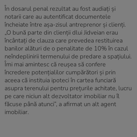
În dosarul penal rezultat au fost audiați și
notarii care au autentificat documentele
încheiate între așa-zisul antreprenor și clienți.
„O bună parte din clienţii dlui Jidveian erau
încântaţi de clauza care prevedea restituirea
banilor alături de o penalitate de 10% în cazul
neîndeplinirii termenului de predare a spaţiului.
Îmi mai amintesc că reuşea să confere
încredere potenţialilor cumpărători şi prin
aceea că instituia ipoteci în cartea funciară
asupra terenului pentru preţurile achitate, lucru
pe care niciun alt dezvoltator imobiliar nu îl
făcuse până atunci”, a afirmat un alt agent
imobiliar.