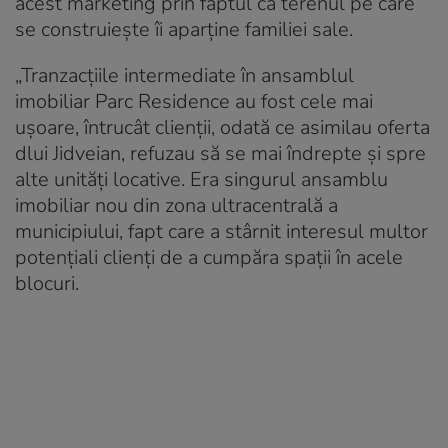
acest marketing prin faptul că terenul pe care
se construieşte îi aparţine familiei sale.
„Tranzacţiile intermediate în ansamblul
imobiliar Parc Residence au fost cele mai
uşoare, întrucât clienţii, odată ce asimilau oferta
dlui Jidveian, refuzau să se mai îndrepte şi spre
alte unităţi locative. Era singurul ansamblu
imobiliar nou din zona ultracentrală a
municipiului, fapt care a stârnit interesul multor
potenţiali clienţi de a cumpăra spaţii în acele
blocuri.