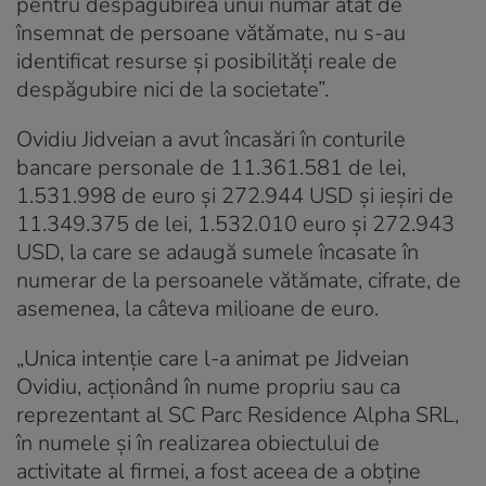
pentru despăgubirea unui număr atât de
însemnat de persoane vătămate, nu s-au
identificat resurse şi posibilităţi reale de
despăgubire nici de la societate”.
Ovidiu Jidveian a avut încasări în conturile
bancare personale de 11.361.581 de lei,
1.531.998 de euro şi 272.944 USD şi ieşiri de
11.349.375 de lei, 1.532.010 euro şi 272.943
USD, la care se adaugă sumele încasate în
numerar de la persoanele vătămate, cifrate, de
asemenea, la câteva milioane de euro.
„Unica intenție care l-a animat pe Jidveian
Ovidiu, acţionând în nume propriu sau ca
reprezentant al SC Parc Residence Alpha SRL,
în numele şi în realizarea obiectului de
activitate al firmei, a fost aceea de a obţine