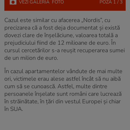
VEZI
GALERIA
FOTO
POZA
1 / 3
Cazul este similar cu afacerea „Nordis”, cu
precizarea că a fost deja documentat și există
dovezi clare de înșelăciune, valoarea totală a
prejudiciului fiind de 12 milioane de euro. În
cursul cercetărilor s-a reușit recuperarea sumei
de un milion de euro.
În cazul apartamentelor vândute de mai multe
ori, victimele erau alese astfel încât să nu aibă
cum să se cunoască. Astfel, multe dintre
persoanele înșelate sunt români care lucrează
în străinătate, în țări din vestul Europei și chiar
în SUA.