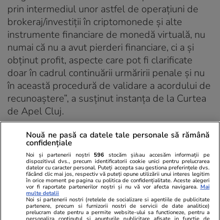
prin intermediul unor astfel de operaţiuni de
brokeraj/investiţii în criptomonede şi alte
instrumente financiare de monedă virtuală, nu
numai că nu a avut pierderi financiare, ci a şi
obţinut profit, aspecte care pot fi clarificate
doar în cadrul continuării urmăririi penale şi nu
în această procedură de validare a acordului de
recunoaştere”, a susținut instanța de la Curtea
de Apel Cluj.
Judecătorul a mai precizat că poziţia de
Nouă ne pasă ca datele tale personale să rămână
confidențiale
recunoaştere adoptată în cursul urmăririi
Noi și partenerii noștri
596
stocăm și/sau accesăm informații pe
penale a fost exclusiv în scopul de a beneficia
dispozitivul dvs., precum identificatorii cookie unici pentru prelucrarea
datelor cu caracter personal. Puteți accepta sau gestiona preferințele dvs.
de reducerea limitelor de pedeapsă,
făcând clic mai jos, respectiv vă puteți opune utilizării unui interes legitim
în orice moment pe pagina cu politica de confidențialitate. Aceste alegeri
recunoașterea faptelor fiind una pur formală,
vor fi raportate partenerilor noștri și nu vă vor afecta navigarea.
Mai
multe detalii
acesta nefurnizând niciun fel de informaţii în
Noi si partenerii nostri (retelele de socializare si agentiile de publicitate
partenere, precum si furnizorii nostri de servicii de date analitice)
afara celor rezultate din probele administrate în
prelucram date pentru a permite website-ului sa functioneze, pentru a
personaliza continutul si anunturile publicitare afisate in functie de