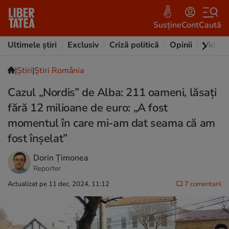
Susține
Cont
Caută
Ultimele știri
Exclusiv
Criză politică
Opinii
Video
|
Ştiri
|
Știri România
Cazul „Nordis” de Alba: 211 oameni, lăsați
fără 12 milioane de euro: „A fost
momentul în care mi-am dat seama că am
fost înșelat”
Dorin Țimonea
Reporter
Actualizat pe 11 dec. 2024, 11:12
7 comentarii