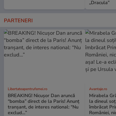
„Dracula”
PARTENERI
Libertateapentrufemei.ro
Avantaje.ro
BREAKING! Nicușor Dan aruncă
Mirabela Grăd
“bomba” direct de la Paris! Anunț
la dineul so
tranșant, de interes national: “Nu
îmbrăcat Pr
exclud…”
României, ni