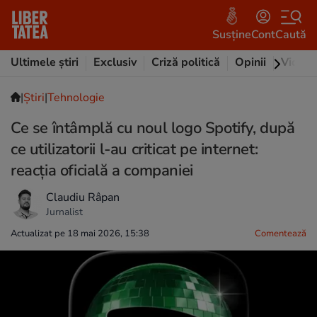
Susține
Cont
Caută
Ultimele știri
Exclusiv
Criză politică
Opinii
Video
|
Ştiri
|
Tehnologie
Ce se întâmplă cu noul logo Spotify, după
ce utilizatorii l-au criticat pe internet:
reacția oficială a companiei
Claudiu Râpan
Jurnalist
Actualizat pe 18 mai 2026, 15:38
Comentează