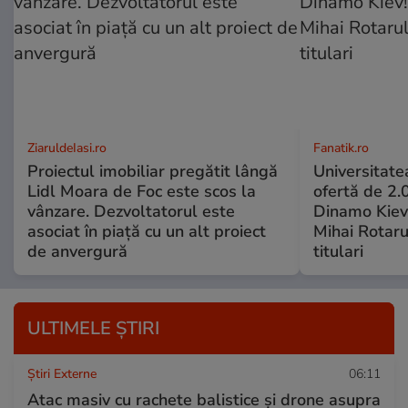
ZiaruldeIasi.ro
Fanatik.ro
Proiectul imobiliar pregătit lângă
Universitate
Lidl Moara de Foc este scos la
ofertă de 2.
vânzare. Dezvoltatorul este
Dinamo Kiev
asociat în piață cu un alt proiect
Mihai Rotaru
de anvergură
titulari
ULTIMELE ȘTIRI
Știri Externe
06:11
Atac masiv cu rachete balistice și drone asupra