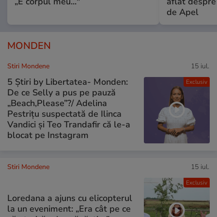
„E corpul meu..."
aflat despre
de Apel
MONDEN
Stiri Mondene
15 iul.
5 Știri by Libertatea- Monden:
Exclusiv
De ce Selly a pus pe pauză
„Beach,Please”?/ Adelina
Pestrițu suspectată de Ilinca
Vandici și Teo Trandafir că le-a
blocat pe Instagram
Stiri Mondene
15 iul.
Exclusiv
Loredana a ajuns cu elicopterul
la un eveniment: „Era cât pe ce