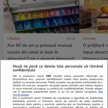
Lifestyle
15 iul.
Lifestyle
Are 90 de ani și pictează manual
O prăjitură 
casele din satul ei doar în
topul desert
albastru! Cum a devenit faimoasă
întreaga lume
o bunicuță
amintește de
Nouă ne pasă ca datele tale personale să rămână
confidențiale
Noi și partenerii noștri
596
stocăm și/sau accesăm informații pe
dispozitivul dvs., precum identificatorii cookie unici pentru prelucrarea
datelor cu caracter personal. Puteți accepta sau gestiona preferințele dvs.
Lifestyle
14 iul.
făcând clic mai jos, respectiv vă puteți opune utilizării unui interes legitim
în orice moment pe pagina cu politica de confidențialitate. Aceste alegeri
vor fi raportate partenerilor noștri și nu vă vor afecta navigarea.
Mai
multe detalii
Noi si partenerii nostri (retelele de socializare si agentiile de publicitate
De ce fulgerele se văd înainte
partenere, precum si furnizorii nostri de servicii de date analitice)
prelucram date pentru a permite website-ului sa functioneze, pentru a
personaliza continutul si anunturile publicitare afisate in functie de