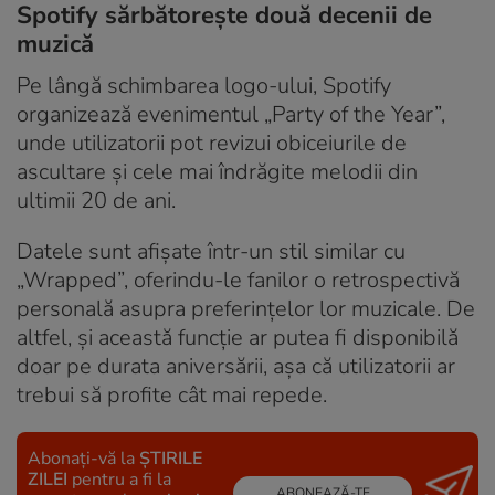
Spotify sărbătorește două decenii de
muzică
Pe lângă schimbarea logo-ului, Spotify
organizează evenimentul „Party of the Year”,
unde utilizatorii pot revizui obiceiurile de
ascultare și cele mai îndrăgite melodii din
ultimii 20 de ani.
Datele sunt afișate într-un stil similar cu
„Wrapped”, oferindu-le fanilor o retrospectivă
personală asupra preferințelor lor muzicale. De
altfel, și această funcție ar putea fi disponibilă
doar pe durata aniversării, așa că utilizatorii ar
trebui să profite cât mai repede.
Abonați-vă la
ȘTIRILE
ZILEI
pentru a fi la
ABONEAZĂ-TE