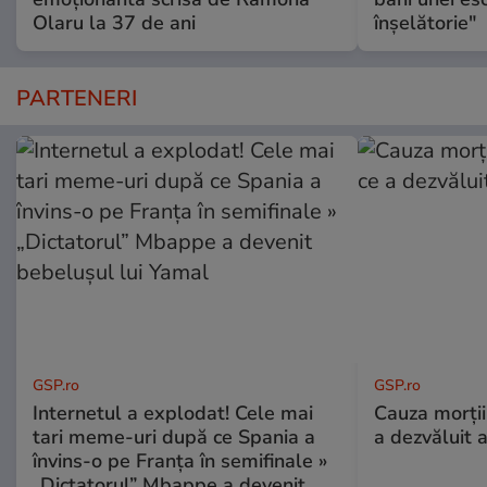
Olaru la 37 de ani
înşelătorie"
PARTENERI
GSP.ro
GSP.ro
Internetul a explodat! Cele mai
Cauza morții
tari meme-uri după ce Spania a
a dezvăluit 
învins-o pe Franța în semifinale »
„Dictatorul” Mbappe a devenit