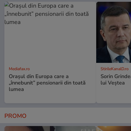
Mediafax.ro
StirileKanalD.ro
Orașul din Europa care a
Sorin Grinde
„înnebunit” pensionarii din toată
lui Veștea
lumea
PROMO