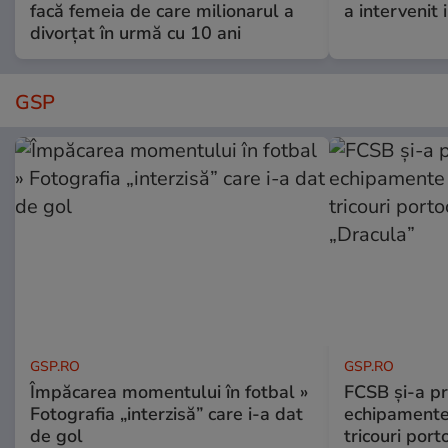
facă femeia de care milionarul a
a intervenit
divorțat în urmă cu 10 ani
GSP
GSP.RO
GSP.RO
Împăcarea momentului în fotbal »
FCSB și-a pr
Fotografia „interzisă” care i-a dat
echipamente 
de gol
tricouri porto