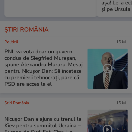
așa! Le-a ec
și pe Ursula
ȘTIRI ROMÂNIA
Politică
15 iul.
PNL va vota doar un guvern
condus de Siegfried Mureșan,
spune Alexandru Muraru. Mesaj
pentru Nicușor Dan: Să înceteze
cu premierii tehnocrați, pare că
PSD are acces la el
Știri România
15 iul.
Nicușor Dan a ajuns cu trenul la
Kiev pentru summitul Ucraina –
Europa de Sud-Est. Cine l-a