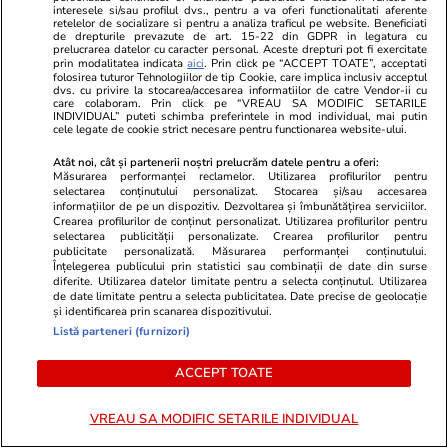
să se audă tunetul
interesele si/sau profilul dvs., pentru a va oferi functionalitati aferente
retelelor de socializare si pentru a analiza traficul pe website. Beneficiati
de drepturile prevazute de art. 15-22 din GDPR in legatura cu
prelucrarea datelor cu caracter personal. Aceste drepturi pot fi exercitate
prin modalitatea indicata
aici
. Prin click pe “ACCEPT TOATE”, acceptati
folosirea tuturor Tehnologiilor de tip Cookie, care implica inclusiv acceptul
dvs. cu privire la stocarea/accesarea informatiilor de catre Vendor-ii cu
care colaboram. Prin click pe “VREAU SA MODIFIC SETARILE
Lifestyle
14 iul.
INDIVIDUAL” puteti schimba preferintele in mod individual, mai putin
cele legate de cookie strict necesare pentru functionarea website-ului.
Atât noi, cât și partenerii noștri prelucrăm datele pentru a oferi:
Măsurarea performanței reclamelor. Utilizarea profilurilor pentru
Ce este săpunul de Marsilia și
selectarea conținutului personalizat. Stocarea și/sau accesarea
la ce se folosește
informațiilor de pe un dispozitiv. Dezvoltarea și îmbunătățirea serviciilor.
Crearea profilurilor de conținut personalizat. Utilizarea profilurilor pentru
selectarea publicității personalizate. Crearea profilurilor pentru
publicitate personalizată. Măsurarea performanței conținutului.
Înțelegerea publicului prin statistici sau combinații de date din surse
diferite. Utilizarea datelor limitate pentru a selecta conținutul. Utilizarea
de date limitate pentru a selecta publicitatea. Date precise de geolocație
și identificarea prin scanarea dispozitivului.
Lifestyle
11 iul.
Listă parteneri (furnizori)
ACCEPT TOATE
Câte calorii au cireșele și ce
nutrienți conțin
VREAU SA MODIFIC SETARILE INDIVIDUAL