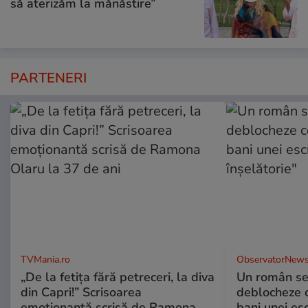
să aterizăm la mănăstire”
PARTENERI
TVMania.ro
ObservatorNews
„De la fetița fără petreceri, la diva
Un român se
din Capri!” Scrisoarea
deblocheze c
emoționantă scrisă de Ramona
bani unei esc