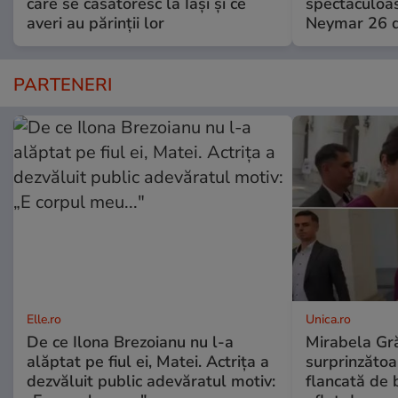
care se căsătoresc la Iași și ce
spectaculoas
averi au părinții lor
Neymar 26 d
PARTENERI
Elle.ro
Unica.ro
De ce Ilona Brezoianu nu l-a
Mirabela Gră
alăptat pe fiul ei, Matei. Actrița a
surprinzătoar
dezvăluit public adevăratul motiv:
flancată de 