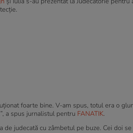
gh
și Iulia s-au prezentat la Judecătorie pentru 
tecție.
luționat foarte bine. V-am spus, totul era o glu
”, a spus jurnalistul pentru
FANATIK
.
ala de judecată cu zâmbetul pe buze. Cei doi se