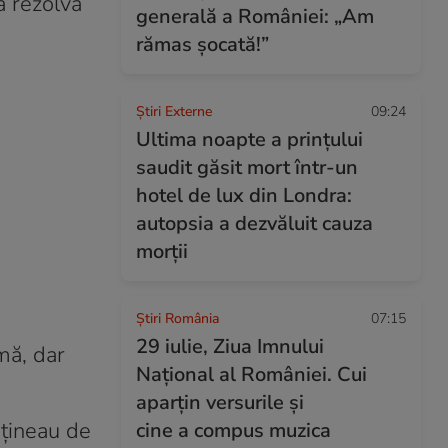
a rezolva
generală a României: „Am
rămas șocată!”
Știri Externe
09:24
Ultima noapte a prințului
saudit găsit mort într-un
hotel de lux din Londra:
autopsia a dezvăluit cauza
morții
Știri România
07:15
29 iulie, Ziua Imnului
mă, dar
Național al României. Cui
aparțin versurile și
 țineau de
cine a compus muzica