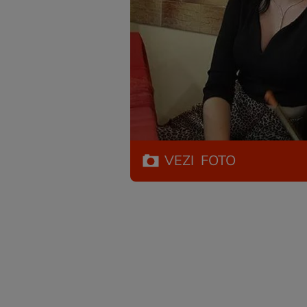
VEZI
FOTO