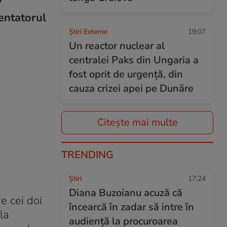
7
zentatorul
Știri Externe
19:07
Un reactor nuclear al
centralei Paks din Ungaria a
fost oprit de urgență, din
cauza crizei apei pe Dunăre
Citește mai multe
TRENDING
Ştiri
17:24
Diana Buzoianu acuză că
re cei doi
încearcă în zadar să intre în
la
audiență la procuroarea