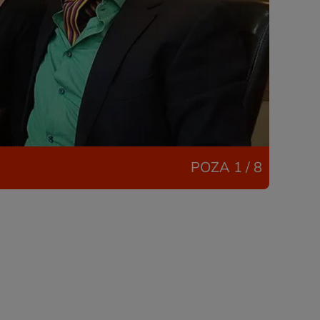
POZA
1 / 8