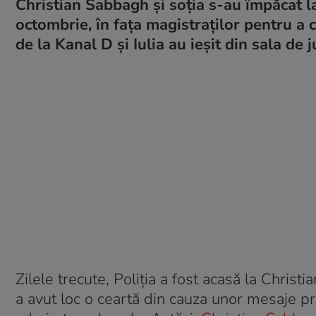
Christian Sabbagh și soția s-au împăcat la
octombrie, în fața magistraților pentru a c
de la Kanal D și Iulia au ieșit din sala d
Zilele trecute, Poliția a fost acasă la Christ
a avut loc o ceartă din cauza unor mesaje pri