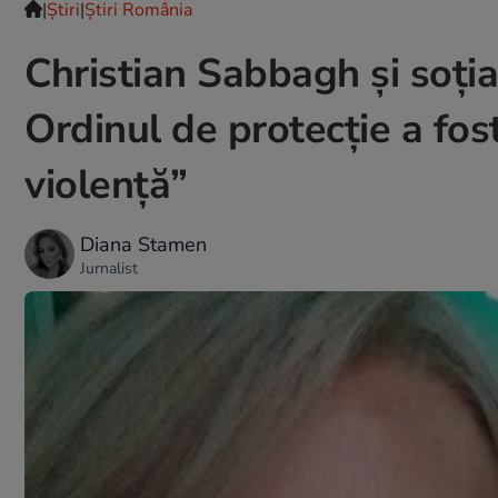
|
Ştiri
|
Știri România
Christian Sabbagh și soția
Ordinul de protecție a fos
violență”
Diana Stamen
Jurnalist