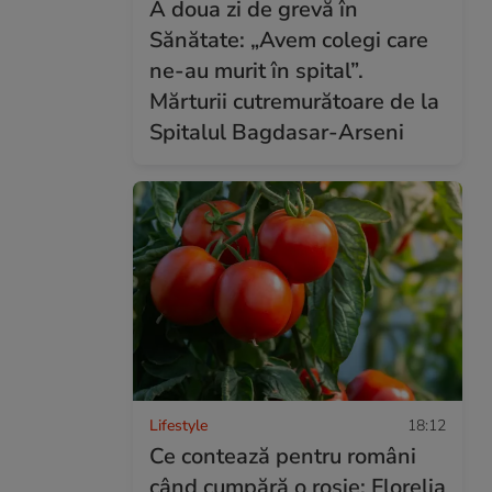
A doua zi de grevă în
Sănătate: „Avem colegi care
ne-au murit în spital”.
Mărturii cutremurătoare de la
Spitalul Bagdasar-Arseni
Lifestyle
18:12
Ce contează pentru români
când cumpără o roșie: Florelia