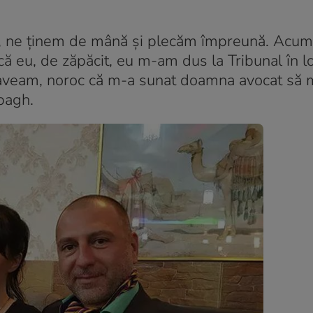
asă, ne ținem de mână și plecăm împreună. Ac
ă eu, de zăpăcit, eu m-am dus la Tribunal în l
 aveam, noroc că m-a sunat doamna avocat să 
bbagh.