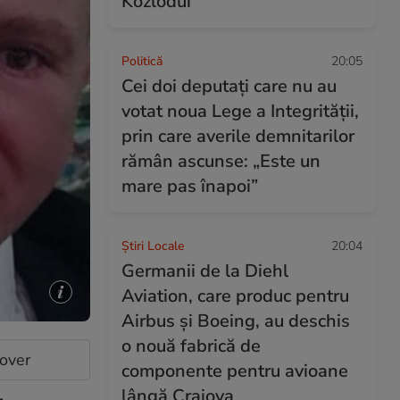
Kozlodui
Politică
20:05
Cei doi deputați care nu au
votat noua Lege a Integrității,
prin care averile demnitarilor
rămân ascunse: „Este un
mare pas înapoi”
Știri Locale
20:04
Germanii de la Diehl
Aviation, care produc pentru
Airbus și Boeing, au deschis
o nouă fabrică de
cover
componente pentru avioane
lângă Craiova