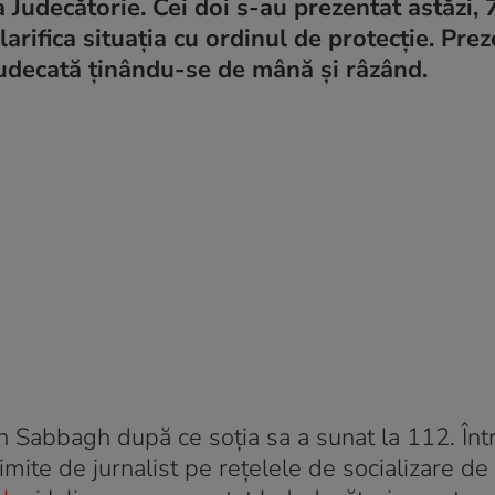
 Judecătorie. Cei doi s-au prezentat astăzi, 
larifica situația cu ordinul de protecție. Pre
e judecată ținându-se de mână și râzând.
ian Sabbagh după ce soția sa a sunat la 112. Înt
mite de jurnalist pe rețelele de socializare de 