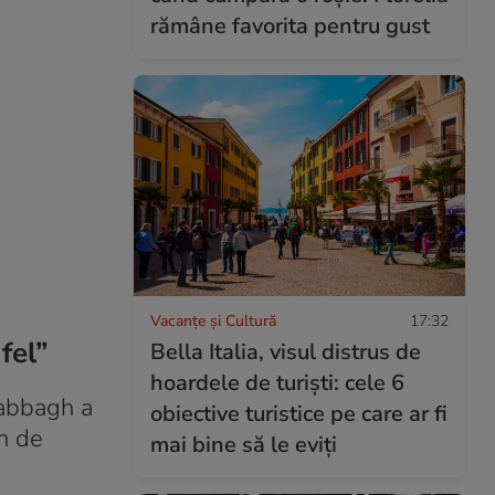
rămâne favorita pentru gust
Vacanțe și Cultură
17:32
fel”
Bella Italia, visul distrus de
hoardele de turiști: cele 6
Sabbagh a
obiective turistice pe care ar fi
in de
mai bine să le eviți