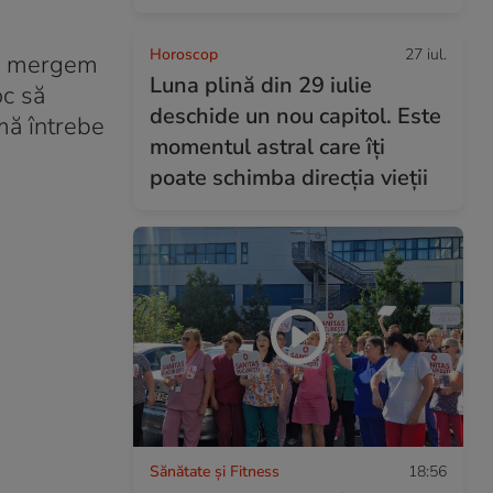
Horoscop
27 iul.
um mergem
Luna plină din 29 iulie
oc să
deschide un nou capitol. Este
mă întrebe
momentul astral care îți
poate schimba direcția vieții
Sănătate și Fitness
18:56