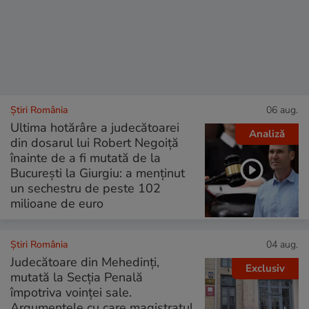
Știri România
06 aug.
Ultima hotărâre a judecătoarei
Analiză
din dosarul lui Robert Negoiță
înainte de a fi mutată de la
București la Giurgiu: a menținut
un sechestru de peste 102
milioane de euro
Știri România
04 aug.
Judecătoare din Mehedinți,
Exclusiv
mutată la Secția Penală
împotriva voinței sale.
Argumentele cu care magistratul