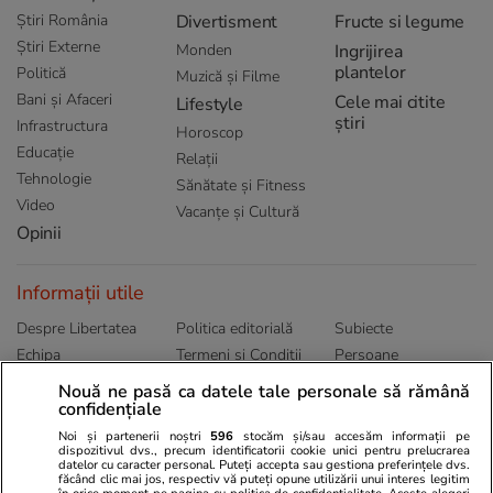
Știri România
Divertisment
Fructe si legume
Știri Externe
Monden
Ingrijirea
plantelor
Politică
Muzică și Filme
Bani și Afaceri
Cele mai citite
Lifestyle
știri
Infrastructura
Horoscop
Educație
Relații
Tehnologie
Sănătate și Fitness
Video
Vacanțe și Cultură
Opinii
Informații utile
Despre Libertatea
Politica editorială
Subiecte
Echipa
Termeni și Conditii
Persoane
Publicitate
Abonamente
Sitemap
Nouă ne pasă ca datele tale personale să rămână
confidențiale
Politica de
Autori
confidențialitate
Noi și partenerii noștri
596
stocăm și/sau accesăm informații pe
dispozitivul dvs., precum identificatorii cookie unici pentru prelucrarea
datelor cu caracter personal. Puteți accepta sau gestiona preferințele dvs.
Ringier România
făcând clic mai jos, respectiv vă puteți opune utilizării unui interes legitim