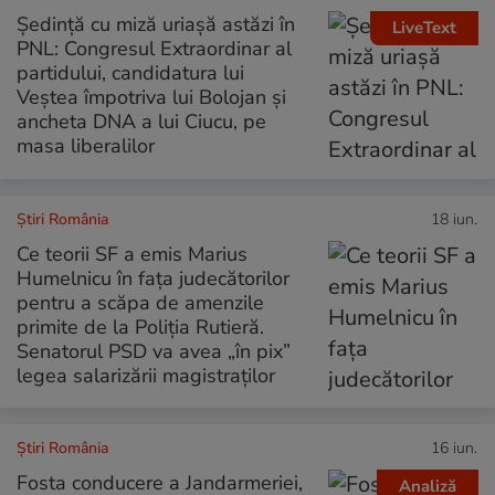
Ședință cu miză uriașă astăzi în
LiveText
PNL: Congresul Extraordinar al
partidului, candidatura lui
Veștea împotriva lui Bolojan și
ancheta DNA a lui Ciucu, pe
masa liberalilor
Știri România
18 iun.
Ce teorii SF a emis Marius
Humelnicu în fața judecătorilor
pentru a scăpa de amenzile
primite de la Poliția Rutieră.
Senatorul PSD va avea „în pix”
legea salarizării magistraților
Știri România
16 iun.
Fosta conducere a Jandarmeriei,
Analiză