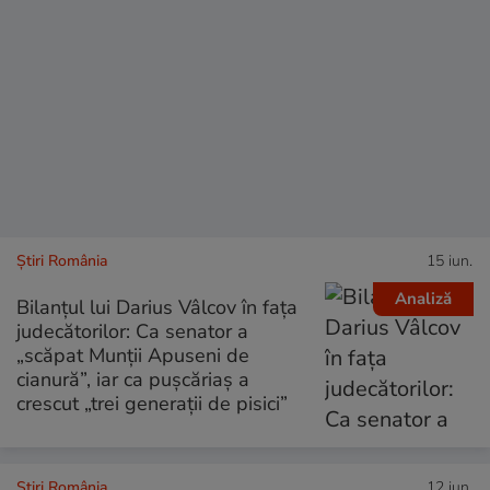
Știri România
15 iun.
Analiză
Bilanțul lui Darius Vâlcov în fața
judecătorilor: Ca senator a
„scăpat Munții Apuseni de
cianură”, iar ca pușcăriaș a
crescut „trei generații de pisici”
Știri România
12 iun.