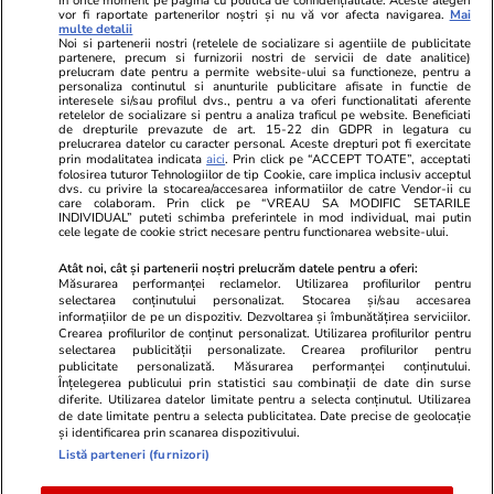
în orice moment pe pagina cu politica de confidențialitate. Aceste alegeri
vor fi raportate partenerilor noștri și nu vă vor afecta navigarea.
Mai
Libertatea pentru
ELLE
Locuri de muncă
multe detalii
femei
Noi si partenerii nostri (retelele de socializare si agentiile de publicitate
Gazeta Sporturilor
Imobiliare.ro
partenere, precum si furnizorii nostri de servicii de date analitice)
Unica.ro
prelucram date pentru a permite website-ului sa functioneze, pentru a
Stiri mondene
Jobradar24
personaliza continutul si anunturile publicitare afisate in functie de
Program TV
Calculator sarcina
Imoradar24
interesele si/sau profilul dvs., pentru a va oferi functionalitati aferente
retelelor de socializare si pentru a analiza traficul pe website. Beneficiati
Avantaje
Ajută Copiii
Colecții Libertatea
de drepturile prevazute de art. 15-22 din GDPR in legatura cu
prelucrarea datelor cu caracter personal. Aceste drepturi pot fi exercitate
prin modalitatea indicata
aici
. Prin click pe “ACCEPT TOATE”, acceptati
Pariază responsabil! Decizia ONJN nr. 821/25.09.2025.
folosirea tuturor Tehnologiilor de tip Cookie, care implica inclusiv acceptul
dvs. cu privire la stocarea/accesarea informatiilor de catre Vendor-ii cu
Jocurile de noroc sunt interzise minorilor.
care colaboram. Prin click pe “VREAU SA MODIFIC SETARILE
INDIVIDUAL” puteti schimba preferintele in mod individual, mai putin
cele legate de cookie strict necesare pentru functionarea website-ului.
© 2026 Ringier Romania. Toate drepturile rezervate
Atât noi, cât și partenerii noștri prelucrăm datele pentru a oferi:
Măsurarea performanței reclamelor. Utilizarea profilurilor pentru
selectarea conținutului personalizat. Stocarea și/sau accesarea
informațiilor de pe un dispozitiv. Dezvoltarea și îmbunătățirea serviciilor.
Crearea profilurilor de conținut personalizat. Utilizarea profilurilor pentru
Actualizare preferințe cookies
selectarea publicității personalizate. Crearea profilurilor pentru
publicitate personalizată. Măsurarea performanței conținutului.
Înțelegerea publicului prin statistici sau combinații de date din surse
diferite. Utilizarea datelor limitate pentru a selecta conținutul. Utilizarea
de date limitate pentru a selecta publicitatea. Date precise de geolocație
și identificarea prin scanarea dispozitivului.
Listă parteneri (furnizori)