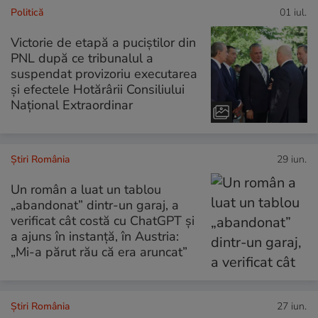
Politică
01 iul.
Victorie de etapă a puciștilor din
PNL după ce tribunalul a
suspendat provizoriu executarea
şi efectele Hotărârii Consiliului
Naţional Extraordinar
Știri România
29 iun.
Un român a luat un tablou
„abandonat” dintr-un garaj, a
verificat cât costă cu ChatGPT și
a ajuns în instanță, în Austria:
„Mi-a părut rău că era aruncat”
Știri România
27 iun.