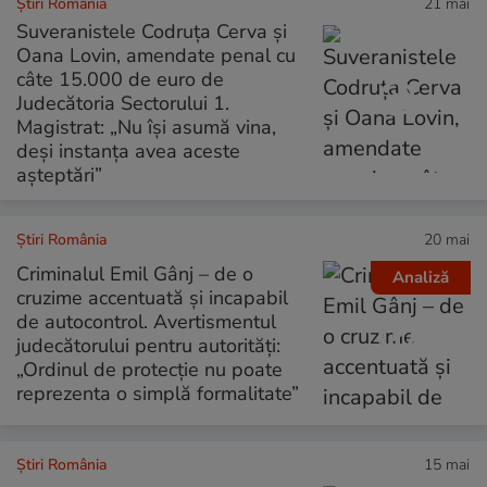
Știri România
21 mai
Suveranistele Codruța Cerva și
Oana Lovin, amendate penal cu
câte 15.000 de euro de
Judecătoria Sectorului 1.
Magistrat: „Nu își asumă vina,
deși instanța avea aceste
așteptări”
Știri România
20 mai
Criminalul Emil Gânj – de o
Analiză
cruzime accentuată și incapabil
de autocontrol. Avertismentul
judecătorului pentru autorități:
„Ordinul de protecție nu poate
reprezenta o simplă formalitate”
Știri România
15 mai