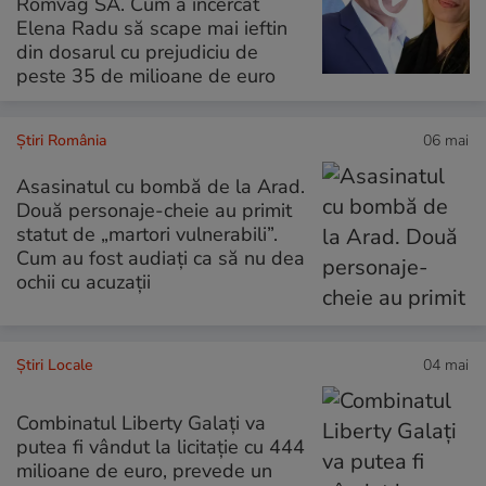
Romvag SA. Cum a încercat
Elena Radu să scape mai ieftin
din dosarul cu prejudiciu de
peste 35 de milioane de euro
Știri România
06 mai
Asasinatul cu bombă de la Arad.
Două personaje-cheie au primit
statut de „martori vulnerabili”.
Cum au fost audiați ca să nu dea
ochii cu acuzații
Știri Locale
04 mai
Combinatul Liberty Galați va
putea fi vândut la licitație cu 444
milioane de euro, prevede un