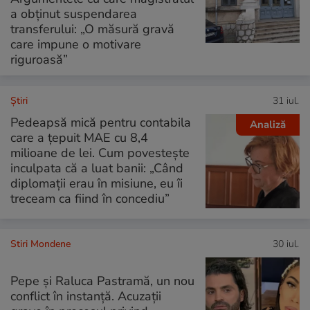
a obținut suspendarea
transferului: „O măsură gravă
care impune o motivare
riguroasă”
Ştiri
31 iul.
Pedeapsă mică pentru contabila
Analiză
care a țepuit MAE cu 8,4
milioane de lei. Cum povestește
inculpata că a luat banii: „Când
diplomații erau în misiune, eu îi
treceam ca fiind în concediu”
Stiri Mondene
30 iul.
Pepe și Raluca Pastramă, un nou
conflict în instanță. Acuzații