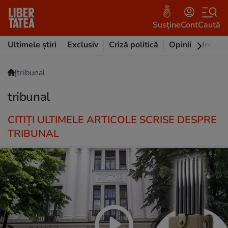
Susține
Cont
Caută
Ultimele știri
Exclusiv
Criză politică
Opinii
Intervi
|
tribunal
tribunal
CITIȚI ULTIMELE ARTICOLE SCRISE DESPRE
TRIBUNAL