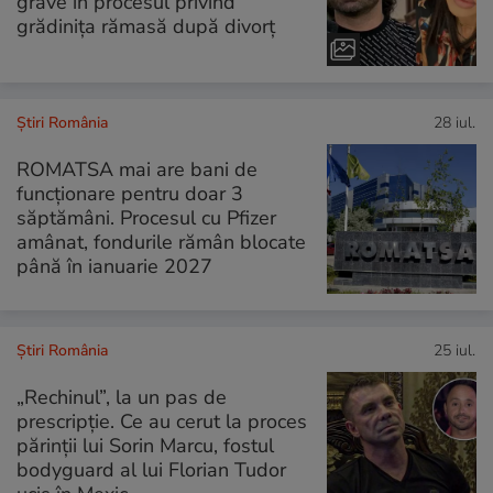
grave în procesul privind
grădinița rămasă după divorț
Știri România
28 iul.
ROMATSA mai are bani de
funcționare pentru doar 3
săptămâni. Procesul cu Pfizer
amânat, fondurile rămân blocate
până în ianuarie 2027
Știri România
25 iul.
„Rechinul”, la un pas de
prescripție. Ce au cerut la proces
părinții lui Sorin Marcu, fostul
bodyguard al lui Florian Tudor