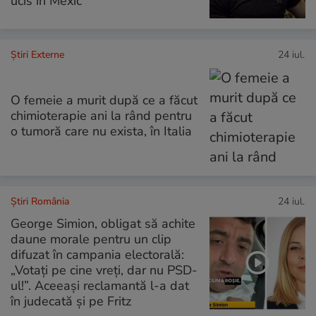
ucis în Mexic
Știri Externe
24 iul.
O femeie a murit după ce a făcut
chimioterapie ani la rând pentru
o tumoră care nu exista, în Italia
Știri România
24 iul.
George Simion, obligat să achite
daune morale pentru un clip
difuzat în campania electorală:
„Votați pe cine vreți, dar nu PSD-
ul!”. Aceeași reclamantă l-a dat
în judecată și pe Fritz