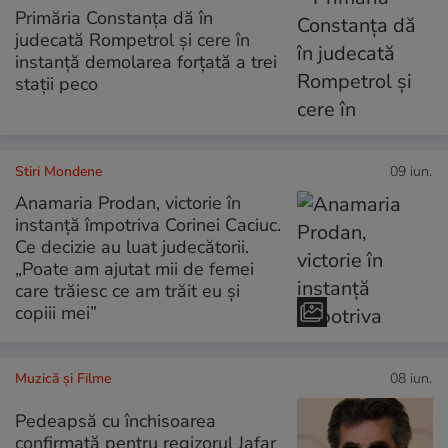
Primăria Constanța dă în
judecată Rompetrol și cere în
instanță demolarea forțată a trei
stații peco
Stiri Mondene
09 iun.
Anamaria Prodan, victorie în
instanță împotriva Corinei Caciuc.
Ce decizie au luat judecătorii.
„Poate am ajutat mii de femei
care trăiesc ce am trăit eu și
copiii mei”
Muzică și Filme
08 iun.
Pedeapsă cu închisoarea
confirmată pentru regizorul Jafar