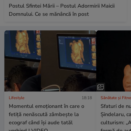
Postul Sfintei Mării – Postul Adormirii Maicii
Domnului. Ce se mănâncă în post
Lifestyle
18:18
Sănătate și Fitn
Momentul emoționant în care o
Sfaturi de nu
fetiță nenăscută zâmbește la
Șindelaru, ca
ecograf când își aude tatăl
culturism: 
vorbind I VIDEO
formă de au