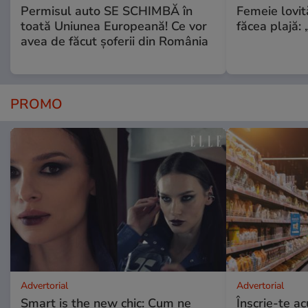
Permisul auto SE SCHIMBĂ în
Femeie lovit
toată Uniunea Europeană! Ce vor
făcea plajă: „
avea de făcut șoferii din România
PROMO
Advertorial
Advertorial
Smart is the new chic: Cum ne
Înscrie-te ac