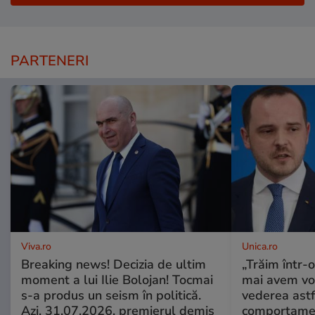
PARTENERI
Viva.ro
Unica.ro
Breaking news! Decizia de ultim
„Trăim într-
moment a lui Ilie Bolojan! Tocmai
mai avem vo
s-a produs un seism în politică.
vederea astf
Azi, 31.07.2026, premierul demis
comportamen