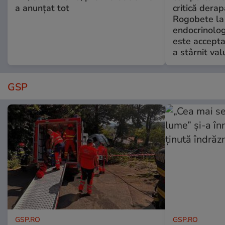
a anunțat tot
critică derap
Rogobete la
endocrinolog
este accepta
a stârnit valu
GSP
GSP.RO
GSP.RO