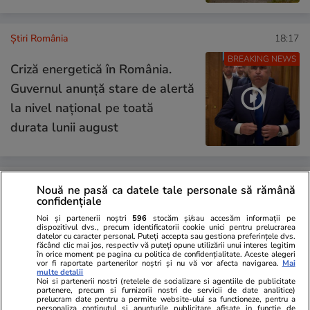
Știri România
18:17
BREAKING NEWS
Criză energetică în România.
Guvernul anunță stare de alertă
la nivel național pe toată
durata lunii august
Știri România
17:34
Nouă ne pasă ca datele tale personale să rămână
confidențiale
Energie gratis timp de patru
Noi și partenerii noștri
596
stocăm și/sau accesăm informații pe
dispozitivul dvs., precum identificatorii cookie unici pentru prelucrarea
ore la prânz: apelul directorului
datelor cu caracter personal. Puteți accepta sau gestiona preferințele dvs.
făcând clic mai jos, respectiv vă puteți opune utilizării unui interes legitim
Electrica pentru companiile din
în orice moment pe pagina cu politica de confidențialitate. Aceste alegeri
vor fi raportate partenerilor noștri și nu vă vor afecta navigarea.
Mai
industrie
multe detalii
Noi si partenerii nostri (retelele de socializare si agentiile de publicitate
partenere, precum si furnizorii nostri de servicii de date analitice)
prelucram date pentru a permite website-ului sa functioneze, pentru a
personaliza continutul si anunturile publicitare afisate in functie de