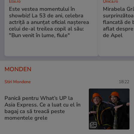
Elle.ro
Unica.ro
Este vestea momentului în
Mirabela Gră
showbiz! La 53 de ani, celebra
surprinzătoar
actriță a anunțat oficial nașterea
flancată de 
celui de-al treilea copil al său:
aflat despre
"Bun venit în lume, fiule"
de Apel
MONDEN
Stiri Mondene
18:22
Panică pentru What’s UP la
Asia Express. Ce a luat cu el în
bagaj ca să treacă peste
momentele grele