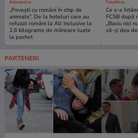
Adevarul.ro
Fanatik.ro
„Povești cu români în chip de
Ce s-a întâm
animale”. De la hoteluri care au
FCSB după r
refuzat români la All Inclusive la
„Baciu nici n
2,6 kilograme de mâncare luate
să-și dea dem
la pachet
PARTENERI