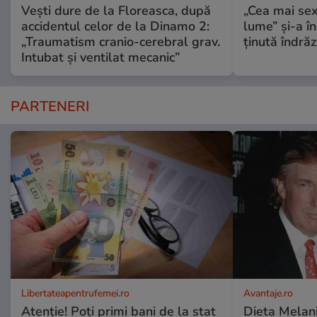
Vești dure de la Floreasca, după
„Cea mai sex
accidentul celor de la Dinamo 2:
lume” și-a în
„Traumatism cranio-cerebral grav.
ținută îndră
Intubat și ventilat mecanic”
PARTENERI
Libertateapentrufemei.ro
Avantaje.ro
Atenție! Poți primi bani de la stat
Dieta Melan