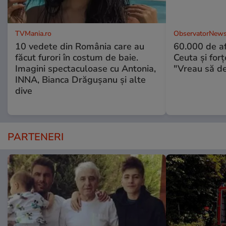
TVMania.ro
ObservatorNews
10 vedete din România care au
60.000 de af
făcut furori în costum de baie.
Ceuta şi forţ
Imagini spectaculoase cu Antonia,
"Vreau să d
INNA, Bianca Drăgușanu și alte
dive
PARTENERI