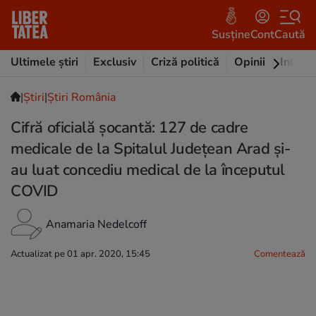
Susține
Cont
Caută
Ultimele știri
Exclusiv
Criză politică
Opinii
Intervi
|
Ştiri
|
Știri România
Cifră oficială șocantă: 127 de cadre
medicale de la Spitalul Județean Arad și-
au luat concediu medical de la începutul
COVID
Anamaria Nedelcoff
Actualizat pe 01 apr. 2020, 15:45
Comentează