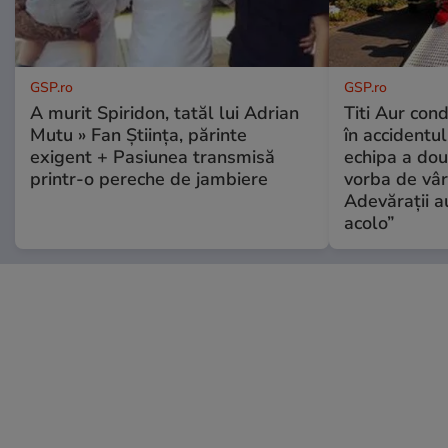
GSP.ro
GSP.ro
A murit Spiridon, tatăl lui Adrian
Titi Aur con
Mutu » Fan Știința, părinte
în accidentul
exigent + Pasiunea transmisă
echipa a dou
printr-o pereche de jambiere
vorba de vâr
Adevărații a
acolo”