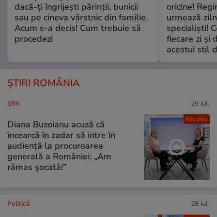
dacă-ți îngrijești părinții, bunicii
oricine! Regi
sau pe cineva vârstnic din familie.
urmează zilni
Acum s-a decis! Cum trebuie să
specialiști! 
procedezi
fiecare zi și 
acestui stil 
ȘTIRI ROMÂNIA
Ştiri
29 iul.
Exclusiv
Diana Buzoianu acuză că
încearcă în zadar să intre în
audiență la procuroarea
generală a României: „Am
rămas șocată!”
Politică
29 iul.