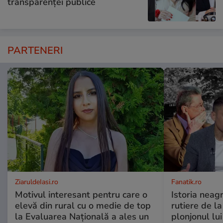
transparenței publice
PARTENERI
ZiaruldeIasi.ro
Fanatik.ro
Motivul interesant pentru care o
Istoria neag
elevă din rural cu o medie de top
rutiere de l
la Evaluarea Națională a ales un
plonjonul lu