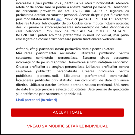
interesele si/sau profilul dvs., pentru a va oferi functionalitati aferente
Opinii
17:00
retelelor de socializare si pentru a analiza traficul pe website. Beneficiati
de drepturile prevazute de art. 15-22 din GDPR in legatura cu
prelucrarea datelor cu caracter personal. Aceste drepturi pot fi exercitate
prin modalitatea indicata
aici
. Prin click pe “ACCEPT TOATE”, acceptati
folosirea tuturor Tehnologiilor de tip Cookie, care implica inclusiv acceptul
Dacă ne-ar da Elena o băutură
dvs. cu privire la stocarea/accesarea informatiilor de catre Vendor-ii cu
care colaboram. Prin click pe “VREAU SA MODIFIC SETARILE
INDIVIDUAL” puteti schimba preferintele in mod individual, mai putin
din aia
cele legate de cookie strict necesare pentru functionarea website-ului.
Atât noi, cât și partenerii noștri prelucrăm datele pentru a oferi:
Măsurarea performanței reclamelor. Utilizarea profilurilor pentru
selectarea conținutului personalizat. Stocarea și/sau accesarea
informațiilor de pe un dispozitiv. Dezvoltarea și îmbunătățirea serviciilor.
Crearea profilurilor de conținut personalizat. Utilizarea profilurilor pentru
Opinii
09:00
selectarea publicității personalizate. Crearea profilurilor pentru
publicitate personalizată. Măsurarea performanței conținutului.
Înțelegerea publicului prin statistici sau combinații de date din surse
diferite. Utilizarea datelor limitate pentru a selecta conținutul. Utilizarea
de date limitate pentru a selecta publicitatea. Date precise de geolocație
Țara e în vacanță. Tu de ce mai
și identificarea prin scanarea dispozitivului.
muncești?
Listă parteneri (furnizori)
ACCEPT TOATE
VREAU SA MODIFIC SETARILE INDIVIDUAL
Opinii
08:00