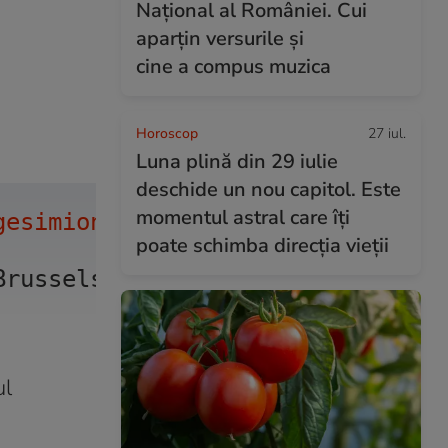
Național al României. Cui
aparțin versurile și
cine a compus muzica
Horoscop
27 iul.
Luna plină din 29 iulie
deschide un nou capitol. Este
momentul astral care îți
gesimion
 finish this fight. 
poate schimba direcția vieții
Brussels feel the ground shiftin
ul