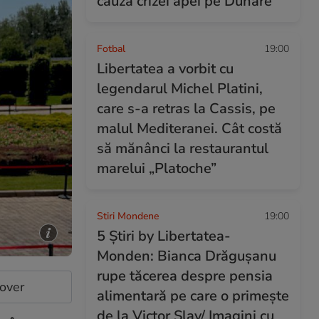
cauza crizei apei pe Dunăre
Fotbal
19:00
Libertatea a vorbit cu
legendarul Michel Platini,
care s-a retras la Cassis, pe
malul Mediteranei. Cât costă
să mănânci la restaurantul
marelui „Platoche”
Stiri Mondene
19:00
5 Știri by Libertatea-
Monden: Bianca Drăgușanu
rupe tăcerea despre pensia
cover
alimentară pe care o primește
de la Victor Slav/ Imagini cu