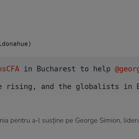
ldonahue) 
nsCFA
 in Bucharest to help 
@geor
e rising, and the globalists in 
ia pentru a-l susține pe George Simion, lider