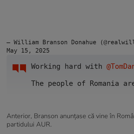
— William Branson Donahue (@realwil
May 15, 2025
Working hard with 
@TomDa
The people of Romania ar
Anterior, Branson anunțase că vine în Român
partidului AUR.