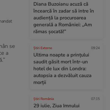
Diana Buzoianu acuză că
încearcă în zadar să intre în
audiență la procuroarea
 mandat
generală a României: „Am
rămas șocată!”
omân se
Știri Externe
09:24
ce a
Ultima noapte a prințului
ă.”
saudit găsit mort într-un
hotel de lux din Londra:
autopsia a dezvăluit cauza
morții
Știri România
07:15
29 iulie, Ziua Imnului