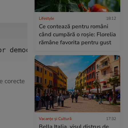
Lifestyle
18:12
Ce contează pentru români
când cumpără o roșie: Florelia
rămâne favorita pentru gust
or democratic integrity in Europ
ie corecte
Vacanțe și Cultură
17:32
Bella Italia, visul distrus de