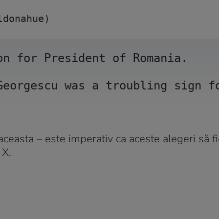
ldonahue) 
on for President of Romania. 
Georgescu was a troubling sign f
aceasta – este imperativ ca aceste alegeri să f
 X.