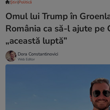
|
Ştiri
|
Politică
Omul lui Trump în Groenla
România ca să-l ajute pe 
„această luptă”
Dora Constantinovici
Web Editor