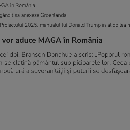
MAGA în România
gândit să anexeze Groenlanda
 Proiectului 2025, manualul lui Donald Trump în al doilea
că vor aduce MAGA în România
r cei doi, Branson Donahue a scris: „Poporul r
cum se clatină pământul sub picioarele lor. Ceea 
uă eră a suveranității și puterii se desfășoar