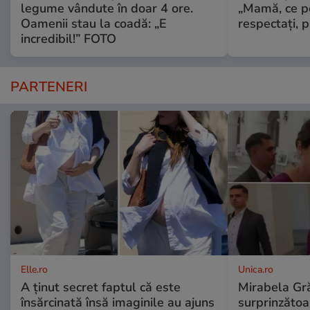
legume vândute în doar 4 ore.
„Mamă, ce p
Oamenii stau la coadă: „E
respectați, p
incredibil!” FOTO
PARTENERI
Elle.ro
Unica.ro
A ținut secret faptul că este
Mirabela Gră
însărcinată însă imaginile au ajuns
surprinzătoar