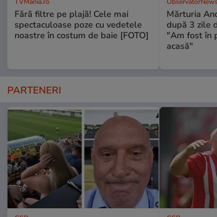
TVMania.ro
ObservatorNews
Fără filtre pe plajă! Cele mai
Mărturia And
spectaculoase poze cu vedetele
după 3 zile d
noastre în costum de baie [FOTO]
"Am fost în p
acasă"
PARTENERI