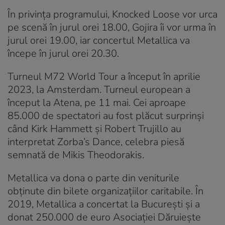
În privința programului, Knocked Loose vor urca
pe scenă în jurul orei 18.00, Gojira îi vor urma în
jurul orei 19.00, iar concertul Metallica va
începe în jurul orei 20.30.
Turneul M72 World Tour a început în aprilie
2023, la Amsterdam. Turneul european a
început la Atena, pe 11 mai. Cei aproape
85.000 de spectatori au fost plăcut surprinşi
când Kirk Hammett şi Robert Trujillo au
interpretat Zorba’s Dance, celebra piesă
semnată de Mikis Theodorakis.
Metallica va dona o parte din veniturile
obţinute din bilete organizaţiilor caritabile. În
2019, Metallica a concertat la Bucureşti şi a
donat 250.000 de euro Asociaţiei Dăruieşte