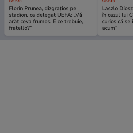
GSP.ro
GSP.ro
Florin Prunea, dizgrațios pe
Laszlo Diosz
stadion, ca delegat UEFA: „Vă
în cazul lui 
arăt ceva frumos. E ce trebuie,
curios că se
fratello?”
acum”