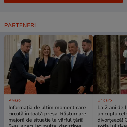
PARTENERI
Viva.ro
Unica.ro
Informația de ultim moment care
La 2 ani de 
circulă în toată presa. Răsturnare
un cuplu ce
majoră de situație la vârful țării!
divorțează! C
S-au speculat multe, dar știrea
soția lui și-