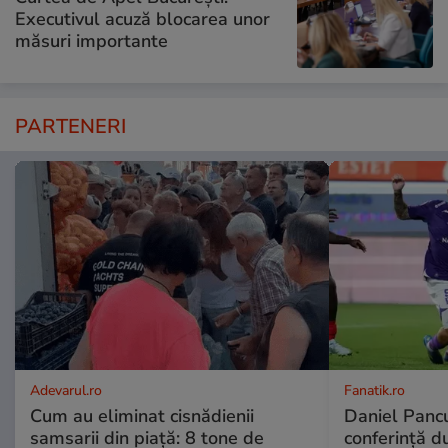
Executivul acuză blocarea unor
măsuri importante
PARTENERI
Adevarul.ro
Fanatik.ro
Cum au eliminat cisnădienii
Daniel Pancu
samsarii din piață: 8 tone de
conferință d