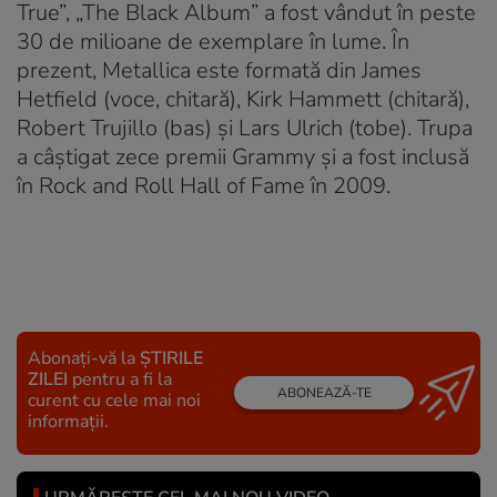
True”, „The Black Album” a fost vândut în peste
30 de milioane de exemplare în lume. În
prezent, Metallica este formată din James
Hetfield (voce, chitară), Kirk Hammett (chitară),
Robert Trujillo (bas) şi Lars Ulrich (tobe). Trupa
a câştigat zece premii Grammy şi a fost inclusă
în Rock and Roll Hall of Fame în 2009.
Abonați-vă la
ȘTIRILE
ZILEI
pentru a fi la
ABONEAZĂ-TE
curent cu cele mai noi
informații.