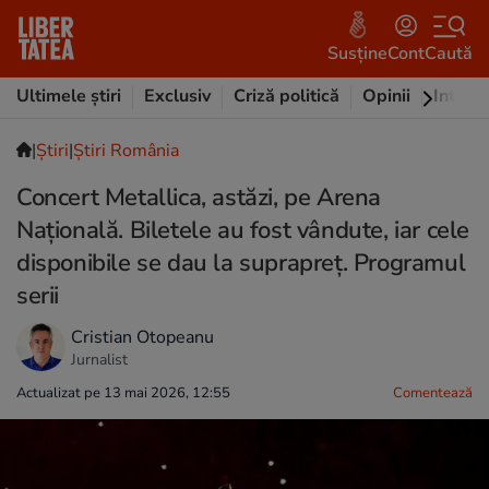
Susține
Cont
Caută
Ultimele știri
Exclusiv
Criză politică
Opinii
Intervi
|
Ştiri
|
Știri România
Concert Metallica, astăzi, pe Arena
Naţională. Biletele au fost vândute, iar cele
disponibile se dau la suprapreț. Programul
serii
Cristian Otopeanu
Jurnalist
Actualizat pe 13 mai 2026, 12:55
Comentează