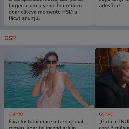
fulger acum a venit! În urmă cu
adevărat”
doar câteva momente PSD a
făcut anunțul
GSP
GSP.RO
GSP.RO
Fiica fostului mare internațional
„Gata, e IN
român, apariție incendiară în
cere 3 măsu