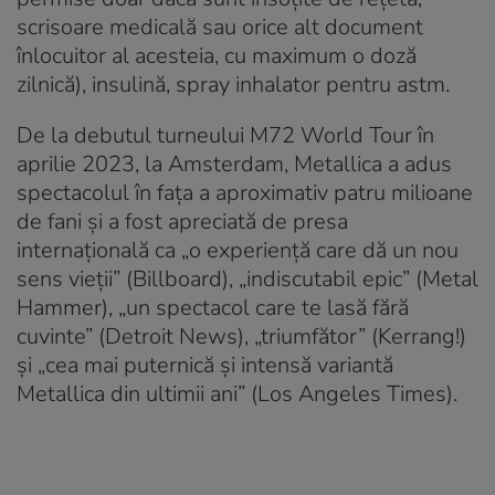
scrisoare medicală sau orice alt document
înlocuitor al acesteia, cu maximum o doză
zilnică), insulină, spray inhalator pentru astm.
De la debutul turneului M72 World Tour în
aprilie 2023, la Amsterdam, Metallica a adus
spectacolul în faţa a aproximativ patru milioane
de fani şi a fost apreciată de presa
internaţională ca „o experienţă care dă un nou
sens vieţii” (Billboard), „indiscutabil epic” (Metal
Hammer), „un spectacol care te lasă fără
cuvinte” (Detroit News), „triumfător” (Kerrang!)
şi „cea mai puternică şi intensă variantă
Metallica din ultimii ani” (Los Angeles Times).