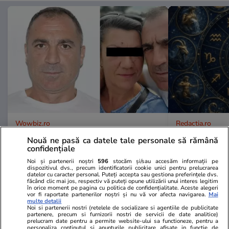
Wowbiz.ro
Redactia.ro
Detalii halucinante în cazul
August 2026
Nouă ne pasă ca datele tale personale să rămână
bărbatului găsit îngropat într-o
definitiv cup
confidențiale
curte din Botoșani! Marinel a fost
Noi și partenerii noștri
596
stocăm și/sau accesăm informații pe
înjunghiat în inimă, iar concubina
dispozitivul dvs., precum identificatorii cookie unici pentru prelucrarea
datelor cu caracter personal. Puteți accepta sau gestiona preferințele dvs.
lui se numără printre suspecți
făcând clic mai jos, respectiv vă puteți opune utilizării unui interes legitim
în orice moment pe pagina cu politica de confidențialitate. Aceste alegeri
vor fi raportate partenerilor noștri și nu vă vor afecta navigarea.
Mai
multe detalii
Noi si partenerii nostri (retelele de socializare si agentiile de publicitate
POLITIC
partenere, precum si furnizorii nostri de servicii de date analitice)
prelucram date pentru a permite website-ului sa functioneze, pentru a
personaliza continutul si anunturile publicitare afisate in functie de