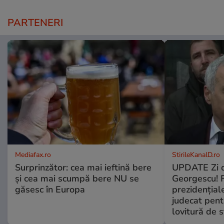
PARTENERI
Mediafax.ro
StirileKanalD.ro
Surprinzător: cea mai ieftină bere
UPDATE Zi d
și cea mai scumpă bere NU se
Georgescu! F
găsesc în Europa
prezidențiale
judecat pent
lovitură de s