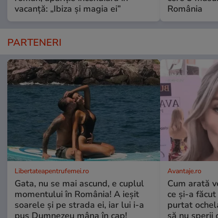
vacanță: „Ibiza și magia ei”
România
PARTENERI
Libertateapentrufemei.ro
Avantaje.ro
Gata, nu se mai ascund, e cuplul
Cum arată v
momentului în România! A ieșit
ce și-a făcut
soarele și pe strada ei, iar lui i-a
purtat ochel
pus Dumnezeu mâna în cap!
să nu sperii c