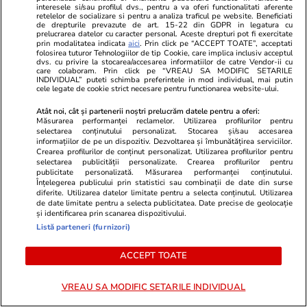
interesele si/sau profilul dvs., pentru a va oferi functionalitati aferente
Politică
07 aug.
retelelor de socializare si pentru a analiza traficul pe website. Beneficiati
de drepturile prevazute de art. 15-22 din GDPR in legatura cu
prelucrarea datelor cu caracter personal. Aceste drepturi pot fi exercitate
Analiză
Peste 900 de foști parlamentari
prin modalitatea indicata
aici
. Prin click pe “ACCEPT TOATE”, acceptati
folosirea tuturor Tehnologiilor de tip Cookie, care implica inclusiv acceptul
încasează pensii speciale. 154
dvs. cu privire la stocarea/accesarea informatiilor de catre Vendor-ii cu
de dosare noi au fost aprobate
care colaboram. Prin click pe “VREAU SA MODIFIC SETARILE
INDIVIDUAL” puteti schimba preferintele in mod individual, mai putin
după o decizie CCR din 2023.
cele legate de cookie strict necesare pentru functionarea website-ului.
Cât ne costă lunar
Atât noi, cât și partenerii noștri prelucrăm datele pentru a oferi:
Măsurarea performanței reclamelor. Utilizarea profilurilor pentru
selectarea conținutului personalizat. Stocarea și/sau accesarea
informațiilor de pe un dispozitiv. Dezvoltarea și îmbunătățirea serviciilor.
Crearea profilurilor de conținut personalizat. Utilizarea profilurilor pentru
Politică
07 aug.
selectarea publicității personalizate. Crearea profilurilor pentru
publicitate personalizată. Măsurarea performanței conținutului.
Înțelegerea publicului prin statistici sau combinații de date din surse
Ilie Bolojan acuză PSD și AUR
diferite. Utilizarea datelor limitate pentru a selecta conținutul. Utilizarea
de date limitate pentru a selecta publicitatea. Date precise de geolocație
că au „mutilat” legile din PNRR:
și identificarea prin scanarea dispozitivului.
„Riscul este să pierdem bani
Listă parteneri (furnizori)
europeni și să fim penalizați”
ACCEPT TOATE
VREAU SA MODIFIC SETARILE INDIVIDUAL
PARTENERI