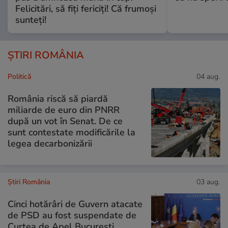
Felicitări, să fiți fericiți! Că frumoși
sunteți!
ȘTIRI ROMÂNIA
Politică
04 aug.
România riscă să piardă
miliarde de euro din PNRR
după un vot în Senat. De ce
sunt contestate modificările la
legea decarbonizării
Știri România
03 aug.
Cinci hotărâri de Guvern atacate
de PSD au fost suspendate de
Curtea de Apel București.