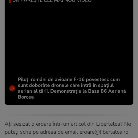
URMĂREȘTE CEL MAI NOU VIDEO
Piloți români de avioane F-16 povestesc cum
sunt doborâte dronele care intră în spațiul
aerian al țării. Demonstrație la Baza 86 Aeriană
Borcea
Ați sesizat o eroare într-un articol din Libertatea? Ne
puteți scrie pe adresa de email
eroare@libertatea.ro