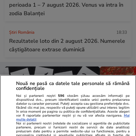
perioada 1 – 7 august 2026. Venus va intra în
zodia Balanței
Știri România
18:33
Rezultatele loto din 2 august 2026. Numerele
câștigătoare extrase duminică
Nouă ne pasă ca datele tale personale să rămână
confidențiale
Noi și partenerii noștri
596
stocăm și/sau accesăm informații pe
dispozitivul dvs., precum identificatorii cookie unici pentru prelucrarea
datelor cu caracter personal. Puteți accepta sau gestiona preferințele dvs.
făcând clic mai jos, respectiv vă puteți opune utilizării unui interes legitim
în orice moment pe pagina cu politica de confidențialitate. Aceste alegeri
vor fi raportate partenerilor noștri și nu vă vor afecta navigarea.
Mai
multe detalii
Noi si partenerii nostri (retelele de socializare si agentiile de publicitate
partenere, precum si furnizorii nostri de servicii de date analitice)
prelucram date pentru a permite website-ului sa functioneze, pentru a
personaliza continutul si anunturile publicitare afisate in functie de