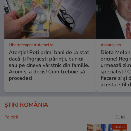
Libertateapentrufemei.ro
Avantaje.ro
Atenție! Poți primi bani de la stat
Dieta Melan
dacă-ți îngrijești părinții, bunicii
oricine! Regi
sau pe cineva vârstnic din familie.
urmează zilni
Acum s-a decis! Cum trebuie să
specialiști! 
procedezi
fiecare zi și 
acestui stil 
ȘTIRI ROMÂNIA
Politică
31 iul.
Analiză