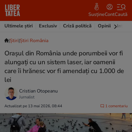
Susține
Cont
Caută
Ultimele știri
Exclusiv
Criză politică
Opinii
Intervi
|
Ştiri
|
Știri România
Orașul din România unde porumbeii vor fi
alungați cu un sistem laser, iar oamenii
care îi hrănesc vor fi amendați cu 1.000 de
lei
Cristian Otopeanu
Jurnalist
Actualizat pe 13 mai 2026, 08:44
1 comentariu