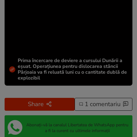
Prima încercare de deviere a cursului Dunării a
eșuat. Operațiunea pentru dislocarea stâncii
Pârjoaia va fi reluată luni cu o cantitate dublă de
explozibil
Share
1 comentariu
Abonați-vă la canalul Libertatea de WhatsApp pentru
a fi la curent cu ultimele informații