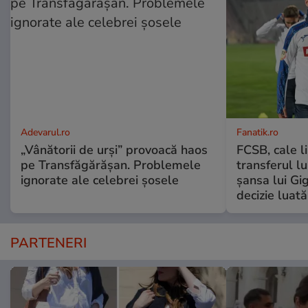
Adevarul.ro
Fanatik.ro
„Vânătorii de urși” provoacă haos
FCSB, cale l
pe Transfăgărășan. Problemele
transferul l
ignorate ale celebrei șosele
șansa lui Gi
decizie luat
PARTENERI