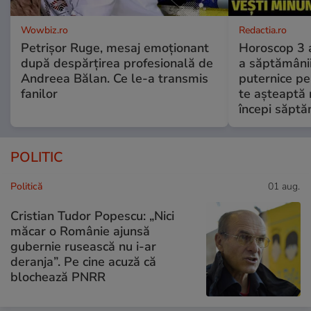
Wowbiz.ro
Redactia.ro
Petrișor Ruge, mesaj emoționant
Horoscop 3 
după despărțirea profesională de
a săptămânii
Andreea Bălan. Ce le-a transmis
puternice pe
fanilor
te așteaptă 
începi săptă
POLITIC
Politică
01 aug.
Cristian Tudor Popescu: „Nici
măcar o Românie ajunsă
gubernie rusească nu i-ar
deranja”. Pe cine acuză că
blochează PNRR