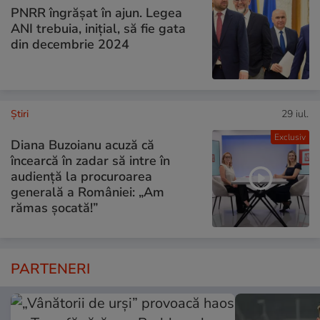
PNRR îngrășat în ajun. Legea
ANI trebuia, inițial, să fie gata
din decembrie 2024
Ştiri
29 iul.
Exclusiv
Diana Buzoianu acuză că
încearcă în zadar să intre în
audiență la procuroarea
generală a României: „Am
rămas șocată!”
PARTENERI