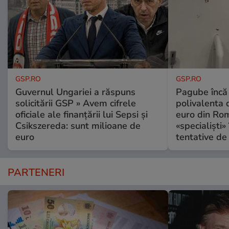
GSP.RO
GSP.RO
Guvernul Ungariei a răspuns
Pagube încă 
solicitării GSP » Avem cifrele
polivalenta 
oficiale ale finanțării lui Sepsi și
euro din Rom
Csikszereda: sunt milioane de
«specialiști»
euro
tentative de 
PARTENERI