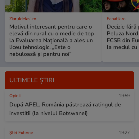
ZiaruldeIasi.ro
Fanatik.ro
Motivul interesant pentru care o
Decizie fără
elevă din rural cu o medie de top
Peluza Nord
la Evaluarea Națională a ales un
FCSB din Eu
liceu tehnologic. „Este o
la meciul cu 
nebuloasă și pentru noi”
ULTIMELE ȘTIRI
Opinii
19:59
După APEL, România păstrează ratingul de
investiții (la nivelul Botswanei)
Știri Externe
19:27