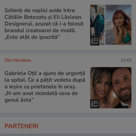
Schimb de replici acide între
Cătălin Botezatu și Eli Lăslean.
Designerul, acuzat că i-a folosit
brandul creatoarei de modă.
„Este atât de ipocrită”
Stiri Mondene
15:43
Gabriela Oțil a ajuns de urgență
la spital. Ce a pățit vedeta după
o ieșire cu prietenele în oraș.
„N-am avut niciodată ceva de
genul ăsta”
PARTENERI