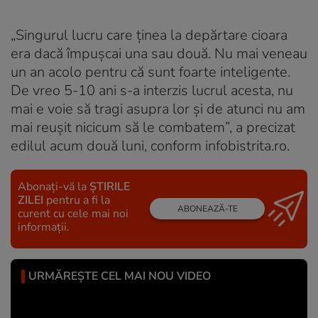
„Singurul lucru care ținea la depărtare cioara
era dacă împușcai una sau două. Nu mai veneau
un an acolo pentru că sunt foarte inteligente.
De vreo 5-10 ani s-a interzis lucrul acesta, nu
mai e voie să tragi asupra lor și de atunci nu am
mai reușit nicicum să le combatem”, a precizat
edilul acum două luni, conform infobistrita.ro.
Abonați-vă la
ȘTIRILE
ZILEI
pentru a fi la
ABONEAZĂ-TE
curent cu cele mai noi
informații.
URMĂREȘTE CEL MAI NOU VIDEO