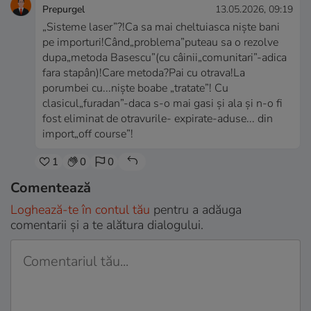
Prepurgel
13.05.2026, 09:19
„Sisteme laser”?!Ca sa mai cheltuiasca niște bani
pe importuri!Când„problema”puteau sa o rezolve
dupa„metoda Basescu”(cu câinii„comunitari”-adica
fara stapân)!Care metoda?Pai cu otrava!La
porumbei cu...niște boabe „tratate”! Cu
clasicul„furadan”-daca s-o mai gasi și ala și n-o fi
fost eliminat de otravurile- expirate-aduse... din
import„off course”!
1
0
0
Comentează
Loghează-te în contul tău
pentru a adăuga
comentarii și a te alătura dialogului.