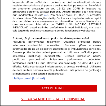
Horoscop
17:00
Lifestyle
interesele si/sau profilul dvs., pentru a va oferi functionalitati aferente
retelelor de socializare si pentru a analiza traficul pe website. Beneficiati
Horoscop 3-9 august 2026.
O femeie din
de drepturile prevazute de art. 15-22 din GDPR in legatura cu
prelucrarea datelor cu caracter personal. Aceste drepturi pot fi exercitate
Perioadă de reevaluare financiară
economiile în
prin modalitatea indicata
aici
. Prin click pe “ACCEPT TOATE”, acceptati
folosirea tuturor Tehnologiilor de tip Cookie, care implica inclusiv acceptul
și căutare a echilibrului în relații
deschis a av
dvs. cu privire la stocarea/accesarea informatiilor de catre Vendor-ii cu
care colaboram. Prin click pe “VREAU SA MODIFIC SETARILE
pentru toate zodiile
euro au fost
INDIVIDUAL” puteti schimba preferintele in mod individual, mai putin
cele legate de cookie strict necesare pentru functionarea website-ului.
Atât noi, cât și partenerii noștri prelucrăm datele pentru a oferi:
Măsurarea performanței reclamelor. Utilizarea profilurilor pentru
Lifestyle
01 aug.
selectarea conținutului personalizat. Stocarea și/sau accesarea
informațiilor de pe un dispozitiv. Dezvoltarea și îmbunătățirea serviciilor.
Crearea profilurilor de conținut personalizat. Utilizarea profilurilor pentru
selectarea publicității personalizate. Crearea profilurilor pentru
Cum se face cafeaua la presa
publicitate personalizată. Măsurarea performanței conținutului.
Înțelegerea publicului prin statistici sau combinații de date din surse
franceză – cum funcționează și
diferite. Utilizarea datelor limitate pentru a selecta conținutul. Utilizarea
de date limitate pentru a selecta publicitatea. Date precise de geolocație
care sunt avantajele
și identificarea prin scanarea dispozitivului.
Listă parteneri (furnizori)
ACCEPT TOATE
Lifestyle
15 iul.
VREAU SA MODIFIC SETARILE INDIVIDUAL