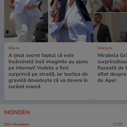
Elle.ro
Unica.ro
A ținut secret faptul că este
Mirabela Gră
însărcinată însă imaginile au ajuns
surprinzătoar
pe internet! Vedeta a fost
flancată de 
surprinsă pe stradă, iar burtica de
aflat despre
gravidă dovedește că va deveni în
de Apel
curând mamă
MONDEN
Stiri Mondene
17:00