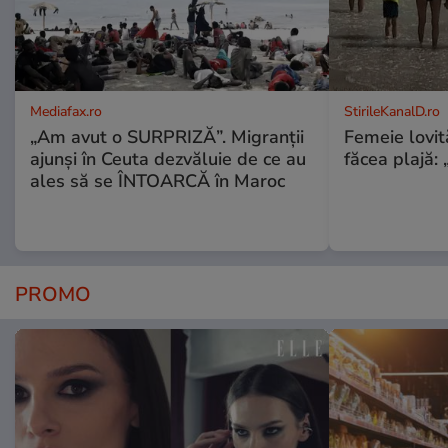
Mediafax.ro
StirileKanalD.ro
„Am avut o SURPRIZĂ”. Migranții
Femeie lovit
ajunși în Ceuta dezvăluie de ce au
făcea plajă: „
ales să se ÎNTOARCĂ în Maroc
PROMO