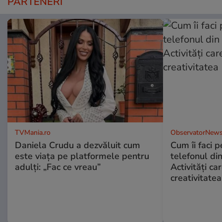
PARTENERI
TVMania.ro
ObservatorNews
Daniela Crudu a dezvăluit cum
Cum îi faci p
este viața pe platformele pentru
telefonul di
adulți: „Fac ce vreau”
Activități ca
creativitatea