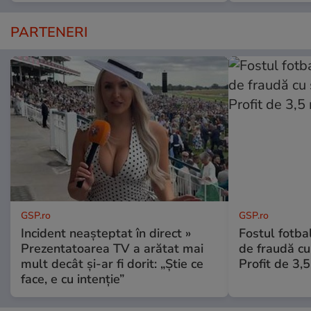
PARTENERI
GSP.ro
GSP.ro
Incident neașteptat în direct »
Fostul fotba
Prezentatoarea TV a arătat mai
de fraudă cu 
mult decât și-ar fi dorit: „Știe ce
Profit de 3,
face, e cu intenție”