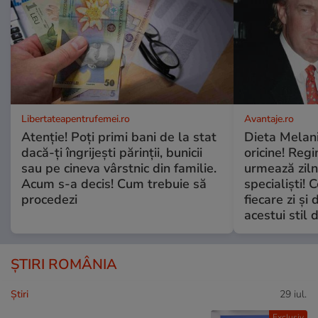
Libertateapentrufemei.ro
Avantaje.ro
Atenție! Poți primi bani de la stat
Dieta Melan
dacă-ți îngrijești părinții, bunicii
oricine! Regi
sau pe cineva vârstnic din familie.
urmează zilni
Acum s-a decis! Cum trebuie să
specialiști! 
procedezi
fiecare zi și 
acestui stil 
ȘTIRI ROMÂNIA
Ştiri
29 iul.
Exclusiv