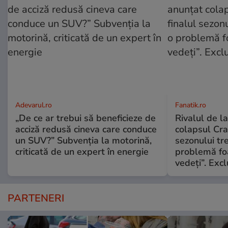
Adevarul.ro
Fanatik.ro
„De ce ar trebui să beneficieze de
Rivalul de l
acciză redusă cineva care conduce
colapsul Crai
un SUV?” Subvenția la motorină,
sezonului tr
criticată de un expert în energie
problemă fo
vedeți”. Excl
PARTENERI