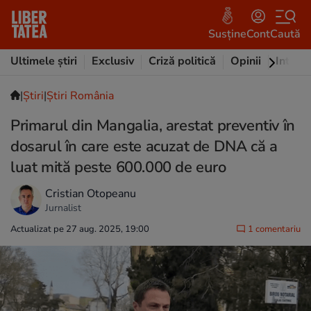
Susține
Cont
Caută
Ultimele știri
Exclusiv
Criză politică
Opinii
Intervi
|
Ştiri
|
Știri România
Primarul din Mangalia, arestat preventiv în
dosarul în care este acuzat de DNA că a
luat mită peste 600.000 de euro
Cristian Otopeanu
Jurnalist
Actualizat pe 27 aug. 2025, 19:00
1 comentariu