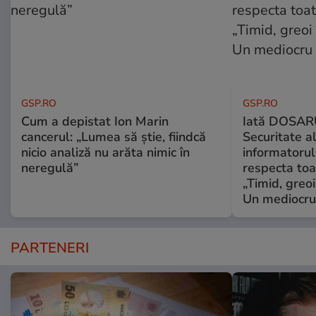
GSP.RO
GSP.RO
Cum a depistat Ion Marin
Iată DOSAR
cancerul: „Lumea să știe, fiindcă
Securitate al
nicio analiză nu arăta nimic în
informatorul
neregulă”
respecta toat
„Timid, greoi
Un mediocru
PARTENERI