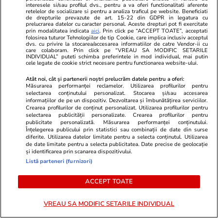
mai puțin ce se discută în spatele ușilor
interesele si/sau profilul dvs., pentru a va oferi functionalitati aferente
retelelor de socializare si pentru a analiza traficul pe website. Beneficiati
închise, gestionează mai bine orice sursă de
de drepturile prevazute de art. 15-22 din GDPR in legatura cu
prelucrarea datelor cu caracter personal. Aceste drepturi pot fi exercitate
stres
prin modalitatea indicata
aici
. Prin click pe “ACCEPT TOATE”, acceptati
folosirea tuturor Tehnologiilor de tip Cookie, care implica inclusiv acceptul
dvs. cu privire la stocarea/accesarea informatiilor de catre Vendor-ii cu
care colaboram. Prin click pe “VREAU SA MODIFIC SETARILE
INDIVIDUAL” puteti schimba preferintele in mod individual, mai putin
Știri România
07:00
cele legate de cookie strict necesare pentru functionarea website-ului.
Tragerile loto din 30 iulie 2026. Report de
Atât noi, cât și partenerii noștri prelucrăm datele pentru a oferi:
peste 8,89 milioane de euro la Loto 6 din 49,
Măsurarea performanței reclamelor. Utilizarea profilurilor pentru
selectarea conținutului personalizat. Stocarea și/sau accesarea
categoria I
informațiilor de pe un dispozitiv. Dezvoltarea și îmbunătățirea serviciilor.
Crearea profilurilor de conținut personalizat. Utilizarea profilurilor pentru
selectarea publicității personalizate. Crearea profilurilor pentru
publicitate personalizată. Măsurarea performanței conținutului.
Înțelegerea publicului prin statistici sau combinații de date din surse
diferite. Utilizarea datelor limitate pentru a selecta conținutul. Utilizarea
de date limitate pentru a selecta publicitatea. Date precise de geolocație
și identificarea prin scanarea dispozitivului.
Listă parteneri (furnizori)
ACCEPT TOATE
VREAU SA MODIFIC SETARILE INDIVIDUAL