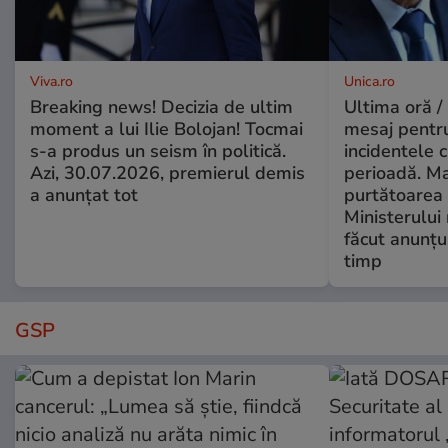
Viva.ro
Unica.ro
Breaking news! Decizia de ultim
Ultima oră /
moment a lui Ilie Bolojan! Tocmai
mesaj pentr
s-a produs un seism în politică.
incidentele 
Azi, 30.07.2026, premierul demis
perioadă. Ma
a anunțat tot
purtătoarea 
Ministerului
făcut anunțu
timp
GSP