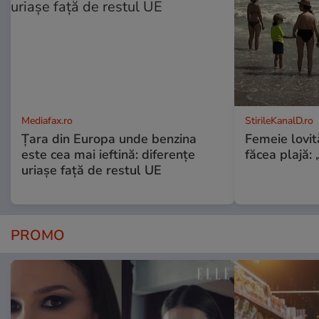
Mediafax.ro
StirileKanalD.ro
Țara din Europa unde benzina
Femeie lovit
este cea mai ieftină: diferențe
făcea plajă: „
uriașe față de restul UE
PROMO