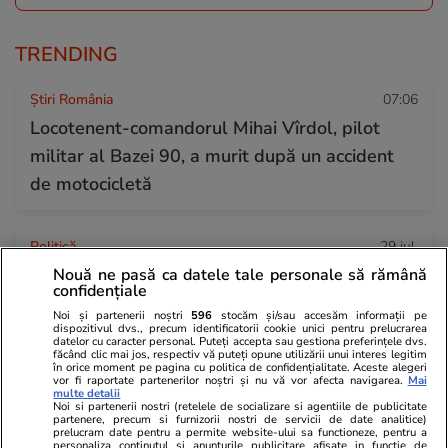
TRENDING
Știri România
07:06
Locotenent-comandorul Mihai Vîrdol, pilot
militar al Bazei 90, a murit după un accident
de motocicletă
Politică
29 iul.
Ilie Bolojan, după oprirea ambelor reactoare
Nouă ne pasă ca datele tale personale să rămână
confidențiale
de la Cernavodă: „Reduceți consumul de
Noi și partenerii noștri
596
stocăm și/sau accesăm informații pe
energie seara”
dispozitivul dvs., precum identificatorii cookie unici pentru prelucrarea
datelor cu caracter personal. Puteți accepta sau gestiona preferințele dvs.
făcând clic mai jos, respectiv vă puteți opune utilizării unui interes legitim
în orice moment pe pagina cu politica de confidențialitate. Aceste alegeri
vor fi raportate partenerilor noștri și nu vă vor afecta navigarea.
Mai
Horoscop
29 iul.
multe detalii
Noi si partenerii nostri (retelele de socializare si agentiile de publicitate
Horoscop 30 iulie 2026. Taurii se interesează
partenere, precum si furnizorii nostri de servicii de date analitice)
prelucram date pentru a permite website-ului sa functioneze, pentru a
personaliza continutul si anunturile publicitare afisate in functie de