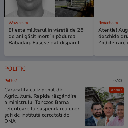
Wowbiz.ro
Redactia.ro
El este militarul în vârstă de 26
Atentie! Augu
de ani găsit mort în pădurea
deschide dr
Babadag. Fusese dat dispărut
Zodiile care 
POLITIC
Politică
07:00
Caracatița cu iz penal din
Analiză
Agricultură. Rapida răzgândire
a ministrului Tanczos Barna
referitoare la suspendarea unor
șefi de instituții cercetați de
DNA