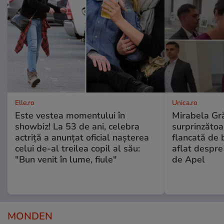
Elle.ro
Unica.ro
Este vestea momentului în
Mirabela Gră
showbiz! La 53 de ani, celebra
surprinzătoar
actriță a anunțat oficial nașterea
flancată de 
celui de-al treilea copil al său:
aflat despre
"Bun venit în lume, fiule"
de Apel
MONDEN