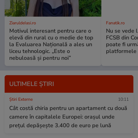
ZiaruldeIasi.ro
Fanatik.ro
Motivul interesant pentru care o
Nu se vede l
elevă din rural cu o medie de top
FCSB din Co
la Evaluarea Națională a ales un
poate fi urm
liceu tehnologic. „Este o
platformele 
nebuloasă și pentru noi”
ULTIMELE ȘTIRI
Știri Externe
10:11
Cât costă chiria pentru un apartament cu două
camere în capitalele Europei: orașul unde
prețul depășește 3.400 de euro pe lună