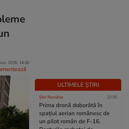
obleme
 un
iun. 2026, 14:30
omentează
ULTIMELE ȘTIRI
Știri România
22:35
Prima dronă doborâtă în
spațiul aerian românesc de
un pilot român de F-16.