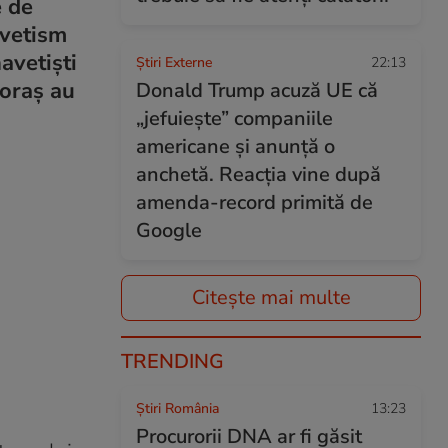
e de
avetism
avetiști
Știri Externe
22:13
 oraș au
Donald Trump acuză UE că
„jefuiește” companiile
americane și anunță o
anchetă. Reacția vine după
amenda-record primită de
Google
Citește mai multe
TRENDING
Știri România
13:23
Procurorii DNA ar fi găsit