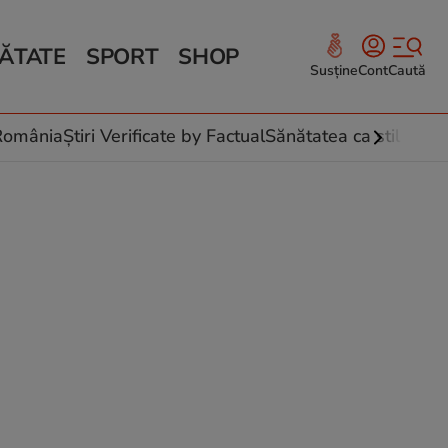
ĂTATE
SPORT
SHOP
Susține
Cont
Caută
Sănătate și Fitness
ce
 culinare
-România
Știri Verificate by Factual
Sănătatea ca stil de vi
 și legume
rea plantelor