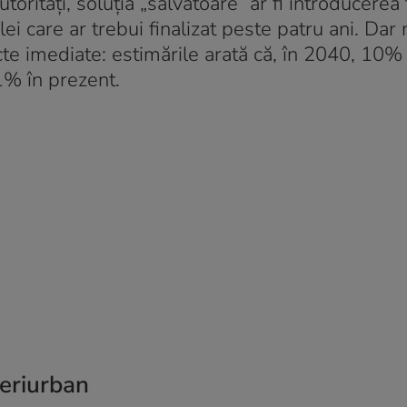
utorități, soluția „salvatoare” ar fi introducerea
i care ar trebui finalizat peste patru ani. Dar n
te imediate: estimările arată că, în 2040, 10%
 1% în prezent.
periurban