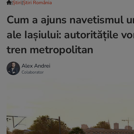
|
Ştiri
|
Știri România
Cum a ajuns navetismul u
ale Iașiului: autoritățile v
tren metropolitan
Alex Andrei
Colaborator