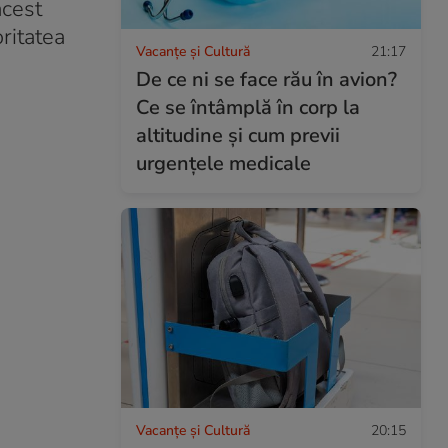
acest
ritatea
Vacanțe și Cultură
21:17
De ce ni se face rău în avion?
Ce se întâmplă în corp la
altitudine și cum previi
urgențele medicale
Vacanțe și Cultură
20:15