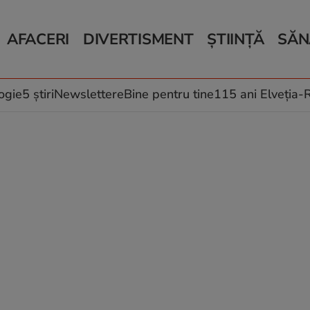
AFACERI
DIVERTISMENT
ȘTIINȚĂ
SĂN
Bani și Afaceri
Monden
Știri Știință
Știri 
Auto
Horoscop
Schimbări climati
Relații
Locuri de muncă
Muzică și Filme
Rețete
ogie
5 știri
Newslettere
Bine pentru tine
115 ani Elveția
Imobiliare.ro
Vacanțe și Cultură
Fructe
eJobs.ro
Îngriji