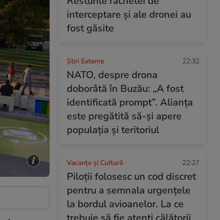
Resturile rachetei de
interceptare și ale dronei au
fost găsite
Știri Externe
22:32
NATO, despre drona
doborâtă în Buzău: „A fost
identificată prompt”. Alianța
este pregătită să-și apere
populația și teritoriul
Vacanțe și Cultură
22:27
Piloții folosesc un cod discret
pentru a semnala urgențele
la bordul avioanelor. La ce
trebuie să fie atenți călătorii