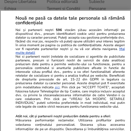
Despre Libertatea
Politica editorială
Subiecte
Echipa
Termeni și Conditii
Persoane
Publicitate
Abonamente
Sitemap
Nouă ne pasă ca datele tale personale să rămână
confidențiale
Politica de
Autori
confidențialitate
Noi și partenerii noștri
596
stocăm și/sau accesăm informații pe
dispozitivul dvs., precum identificatorii cookie unici pentru prelucrarea
datelor cu caracter personal. Puteți accepta sau gestiona preferințele dvs.
Ringier România
făcând clic mai jos, respectiv vă puteți opune utilizării unui interes legitim
în orice moment pe pagina cu politica de confidențialitate. Aceste alegeri
vor fi raportate partenerilor noștri și nu vă vor afecta navigarea.
Mai
Libertatea pentru
ELLE
Locuri de muncă
multe detalii
femei
Noi si partenerii nostri (retelele de socializare si agentiile de publicitate
Gazeta Sporturilor
Imobiliare.ro
partenere, precum si furnizorii nostri de servicii de date analitice)
Unica.ro
prelucram date pentru a permite website-ului sa functioneze, pentru a
Stiri mondene
Jobradar24
personaliza continutul si anunturile publicitare afisate in functie de
Program TV
interesele si/sau profilul dvs., pentru a va oferi functionalitati aferente
Calculator sarcina
Imoradar24
retelelor de socializare si pentru a analiza traficul pe website. Beneficiati
Avantaje
Ajută Copiii
Colecții Libertatea
de drepturile prevazute de art. 15-22 din GDPR in legatura cu
prelucrarea datelor cu caracter personal. Aceste drepturi pot fi exercitate
prin modalitatea indicata
aici
. Prin click pe “ACCEPT TOATE”, acceptati
Pariază responsabil! Decizia ONJN nr. 821/25.09.2025.
folosirea tuturor Tehnologiilor de tip Cookie, care implica inclusiv acceptul
dvs. cu privire la stocarea/accesarea informatiilor de catre Vendor-ii cu
Jocurile de noroc sunt interzise minorilor.
care colaboram. Prin click pe “VREAU SA MODIFIC SETARILE
INDIVIDUAL” puteti schimba preferintele in mod individual, mai putin
cele legate de cookie strict necesare pentru functionarea website-ului.
© 2026 Ringier Romania. Toate drepturile rezervate
Atât noi, cât și partenerii noștri prelucrăm datele pentru a oferi:
Măsurarea performanței reclamelor. Utilizarea profilurilor pentru
selectarea conținutului personalizat. Stocarea și/sau accesarea
informațiilor de pe un dispozitiv. Dezvoltarea și îmbunătățirea serviciilor.