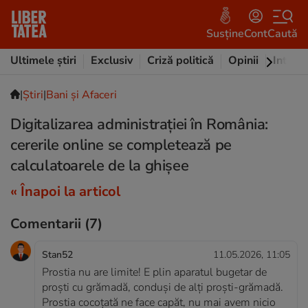
Susține
Cont
Caută
Ultimele știri
Exclusiv
Criză politică
Opinii
Intervi
|
Ştiri
|
Bani și Afaceri
Digitalizarea administrației în România:
cererile online se completează pe
calculatoarele de la ghișee
« Înapoi la articol
Comentarii
(7)
Stan52
11.05.2026, 11:05
Prostia nu are limite! E plin aparatul bugetar de
proști cu grămadă, conduși de alți proști-grămadă.
Prostia cocoțată ne face capăt, nu mai avem nicio