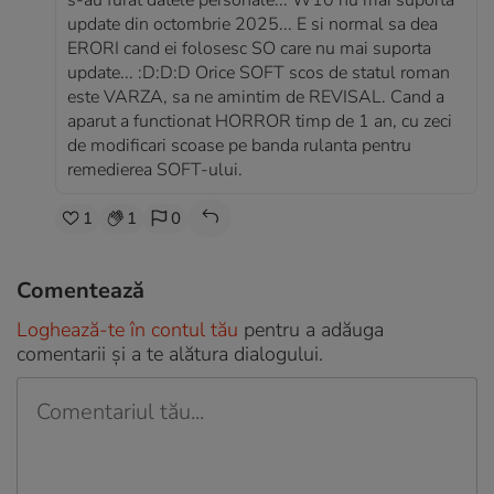
s-au furat datele personale... W10 nu mai suporta
update din octombrie 2025... E si normal sa dea
ERORI cand ei folosesc SO care nu mai suporta
update... :D:D:D Orice SOFT scos de statul roman
este VARZA, sa ne amintim de REVISAL. Cand a
aparut a functionat HORROR timp de 1 an, cu zeci
de modificari scoase pe banda rulanta pentru
remedierea SOFT-ului.
1
1
0
Comentează
Loghează-te în contul tău
pentru a adăuga
comentarii și a te alătura dialogului.