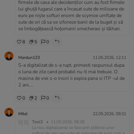
firmele de casa ale decidenților cum au fost firmele
lui ghuță fugarul care a încasat sute de milioane de
euro pe niște softuri enorm de scymoe umflate de
sute de ori că sa se sifoneze banii de la buget și să
se îmbogățească hoțomanii smecherasi și tâlhari.
8
5
0
Mardun123
11.05.2026, 12:11
S-a digitalizat de s-a rupt, primesti raspunsul dupa
o luna de zile cand probabil nu-ti mai trebuie. O
masina de vrei s-o inscri ii expira pana si ITP -ul de
2 ani....
0
2
0
Mitel
22.05.2026, 09:31
Toni2
•
11.05.2026, 08:38
La nou digitalizarea se face prin plătirea unor
softuri de zeci sau sute de milioane de euro cum a