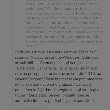
fost cu softul de la casa de pensii careva costat
mult peste 100 milioane euro, care în mod normal
nu trebuia să coste mai mult de 1 milion de euro,
dar la noi se plătesc sume enorme pe niște softuri
făcute cu firmele de casa ale decidenților cum au
fost firmele lui ghuță fugarul care a încasat sute de
milioane de euro pe niște softuri enorm de scymoe
umflate de sute de ori că sa se sifoneze banii de la
buget și să se îmbogățească hoțomanii smecherasi
și tâlhari.
Software scumpe. Licențele scumpe. Folosim SO
scumpe. Aplicațiile sunt pe Windows. Obligarea
actualizării.......Oameni pricepuți dar și dedicați......
Toate costa. Dar ce te faci cu angajații din Primarii
care au priceput sa lucreze pe un soft din 2010, au
devenit \"experti\" încât blochează cât pot integrarea
intr-un sistem national digitalizat ? Cât costă
pregătirea lor? Și daca-l pregătești poți sa-l legi de
\"glie\"? Dacă aduci oameni pregătiți care se
autoperfectioneaza pot fi plătiți corespunzător?