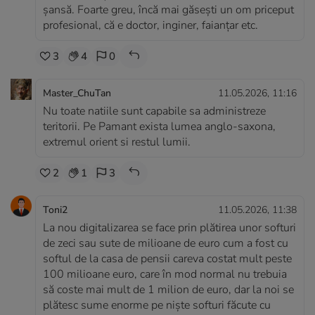
șansă. Foarte greu, încă mai găsești un om priceput
profesional, că e doctor, inginer, faianțar etc.
3
4
0
Master_ChuTan
11.05.2026, 11:16
Nu toate natiile sunt capabile sa administreze
teritorii. Pe Pamant exista lumea anglo-saxona,
extremul orient si restul lumii.
2
1
3
Toni2
11.05.2026, 11:38
La nou digitalizarea se face prin plătirea unor softuri
de zeci sau sute de milioane de euro cum a fost cu
softul de la casa de pensii careva costat mult peste
100 milioane euro, care în mod normal nu trebuia
să coste mai mult de 1 milion de euro, dar la noi se
plătesc sume enorme pe niște softuri făcute cu