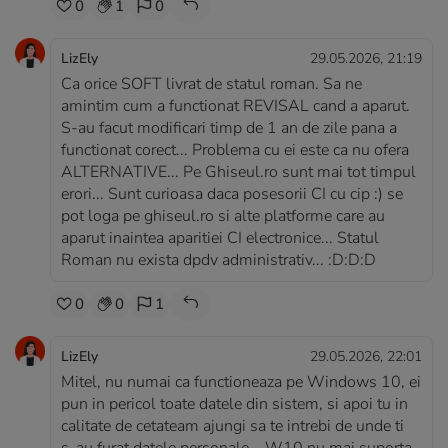
0
1
0
LizEly
29.05.2026, 21:19
Ca orice SOFT livrat de statul roman. Sa ne
amintim cum a functionat REVISAL cand a aparut.
S-au facut modificari timp de 1 an de zile pana a
functionat corect... Problema cu ei este ca nu ofera
ALTERNATIVE... Pe Ghiseul.ro sunt mai tot timpul
erori... Sunt curioasa daca posesorii CI cu cip :) se
pot loga pe ghiseul.ro si alte platforme care au
aparut inaintea aparitiei CI electronice... Statul
Roman nu exista dpdv administrativ... :D:D:D
0
0
1
LizEly
29.05.2026, 22:01
Mitel, nu numai ca functioneaza pe Windows 10, ei
pun in pericol toate datele din sistem, si apoi tu in
calitate de cetateam ajungi sa te intrebi de unde ti