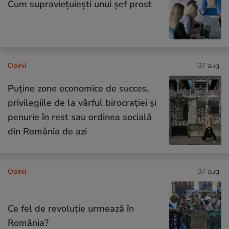
Cum supraviețuiești unui șef prost
Opinii
07 aug.
Puține zone economice de succes,
privilegiile de la vârful birocrației și
penurie în rest sau ordinea socială
din România de azi
Opinii
07 aug.
Ce fel de revoluție urmează în
România?