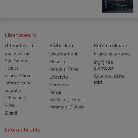
Libertatea.ro
Ultimele știri
Război Iran
Retete culinare
Știri România
Divertisment
Fructe si legume
Știri Externe
Monden
Ingrijirea
plantelor
Politică
Muzică și Filme
Bani și Afaceri
Cele mai citite
Lifestyle
știri
Infrastructura
Horoscop
Educație
Relații
Tehnologie
Sănătate și Fitness
Video
Vacanțe și Cultură
Opinii
Informații utile