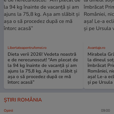
Libertateapentrufemei.ro
Avantaje.ro
Dieta verii 2026! Vedeta noastră
Mirabela Grăd
e de nerecunoscut! “Am plecat de
la dineul so
la 94 kg înainte de vacanță și am
îmbrăcat Pr
ajuns la 75,8 kg. Așa am slăbit și
României, ni
așa o să procedez după ce mă
așa! Le-a ec
întorc acasă”
și pe Ursula
ȘTIRI ROMÂNIA
Opinii
09:00