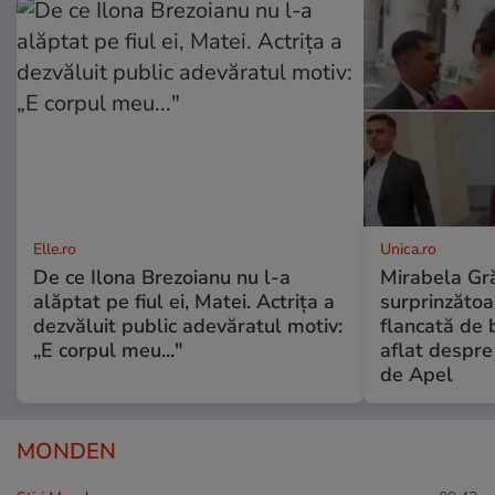
Elle.ro
Unica.ro
De ce Ilona Brezoianu nu l-a
Mirabela Gră
alăptat pe fiul ei, Matei. Actrița a
surprinzătoar
dezvăluit public adevăratul motiv:
flancată de 
„E corpul meu..."
aflat despre
de Apel
MONDEN