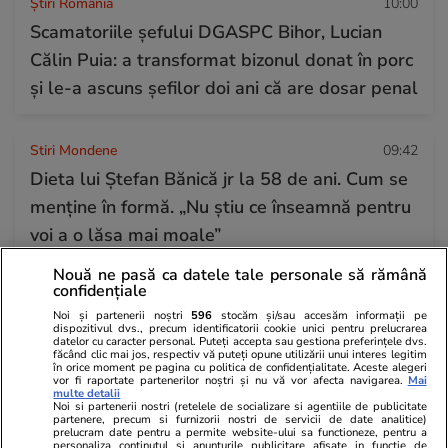
Știri România
10:00
Scamatoriile șefului DGASPC Bihor, Lucian
Călin Puia: a transformat bizonul donat în porc
și le-a ascuns șefilor doi ani că are dosar penal
Stiri Mondene
09:42
Dieta lui Ștefan Bănică jr la 58 de ani. Cum se
menține în formă. „Nu ştiu ce înseamnă pentru
voi a o lăsa mai moale”
Nouă ne pasă ca datele tale personale să rămână
confidențiale
Bani și Afaceri
09:41
Noi și partenerii noștri
596
stocăm și/sau accesăm informații pe
Urmează cel mai puternic El Niño din ultimii 75
dispozitivul dvs., precum identificatorii cookie unici pentru prelucrarea
datelor cu caracter personal. Puteți accepta sau gestiona preferințele dvs.
de ani. Economiștii avertizează: prețurile
făcând clic mai jos, respectiv vă puteți opune utilizării unui interes legitim
în orice moment pe pagina cu politica de confidențialitate. Aceste alegeri
globale la alimente și energie pot crește în
vor fi raportate partenerilor noștri și nu vă vor afecta navigarea.
Mai
multe detalii
perioada următoare
Noi si partenerii nostri (retelele de socializare si agentiile de publicitate
partenere, precum si furnizorii nostri de servicii de date analitice)
prelucram date pentru a permite website-ului sa functioneze, pentru a
personaliza continutul si anunturile publicitare afisate in functie de