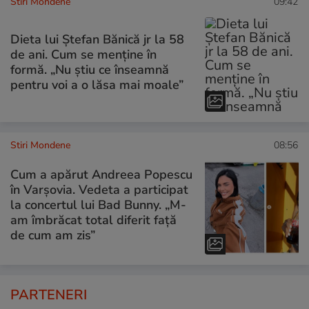
Stiri Mondene
09:42
Dieta lui Ștefan Bănică jr la 58
de ani. Cum se menține în
formă. „Nu ştiu ce înseamnă
pentru voi a o lăsa mai moale”
Stiri Mondene
08:56
Cum a apărut Andreea Popescu
în Varșovia. Vedeta a participat
la concertul lui Bad Bunny. „M-
am îmbrăcat total diferit față
de cum am zis”
PARTENERI