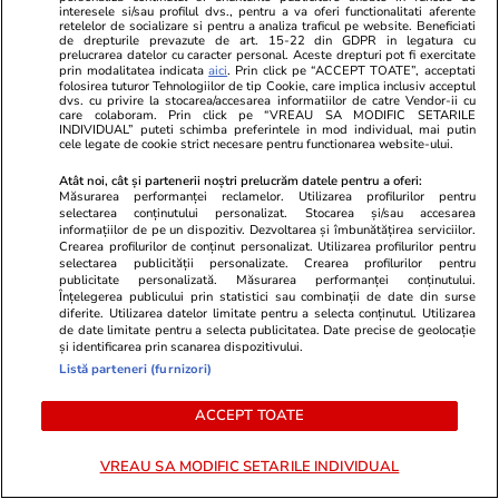
interesele si/sau profilul dvs., pentru a va oferi functionalitati aferente
Citește mai multe
retelelor de socializare si pentru a analiza traficul pe website. Beneficiati
de drepturile prevazute de art. 15-22 din GDPR in legatura cu
prelucrarea datelor cu caracter personal. Aceste drepturi pot fi exercitate
prin modalitatea indicata
aici
. Prin click pe “ACCEPT TOATE”, acceptati
folosirea tuturor Tehnologiilor de tip Cookie, care implica inclusiv acceptul
TRENDING
dvs. cu privire la stocarea/accesarea informatiilor de catre Vendor-ii cu
care colaboram. Prin click pe “VREAU SA MODIFIC SETARILE
INDIVIDUAL” puteti schimba preferintele in mod individual, mai putin
cele legate de cookie strict necesare pentru functionarea website-ului.
Știri România
07:00
Primarii milionari din Ilfov, partea a 2-a.
Atât noi, cât și partenerii noștri prelucrăm datele pentru a oferi:
Măsurarea performanței reclamelor. Utilizarea profilurilor pentru
Averea primarului din Chitila, Emilian Oprea,
selectarea conținutului personalizat. Stocarea și/sau accesarea
informațiilor de pe un dispozitiv. Dezvoltarea și îmbunătățirea serviciilor.
aflat de 30 de ani în funcție. Afacerile lui
Crearea profilurilor de conținut personalizat. Utilizarea profilurilor pentru
selectarea publicității personalizate. Crearea profilurilor pentru
Florentin Pandele din Voluntari și ale finului
publicitate personalizată. Măsurarea performanței conținutului.
Înțelegerea publicului prin statistici sau combinații de date din surse
acestuia de la Pantelimon
diferite. Utilizarea datelor limitate pentru a selecta conținutul. Utilizarea
de date limitate pentru a selecta publicitatea. Date precise de geolocație
și identificarea prin scanarea dispozitivului.
Listă parteneri (furnizori)
Știri Externe
14 iul.
Casa rămasă intactă în mijlocul flăcărilor, pe
ACCEPT TOATE
un deal din Spania. Proprietarii, doi belgieni,
VREAU SA MODIFIC SETARILE INDIVIDUAL
au fugit când a luat foc vegetația dimprejur și