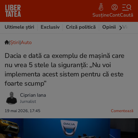
Susține
Cont
Caută
Ultimele știri
Exclusiv
Criză politică
Opinii
Video
|
Ştiri
|
Auto
Dacia e dată ca exemplu de mașină care
nu vrea 5 stele la siguranță: „Nu voi
implementa acest sistem pentru că este
foarte scump”
Ciprian Iana
Jurnalist
19 mai 2026, 17:45
Comentează