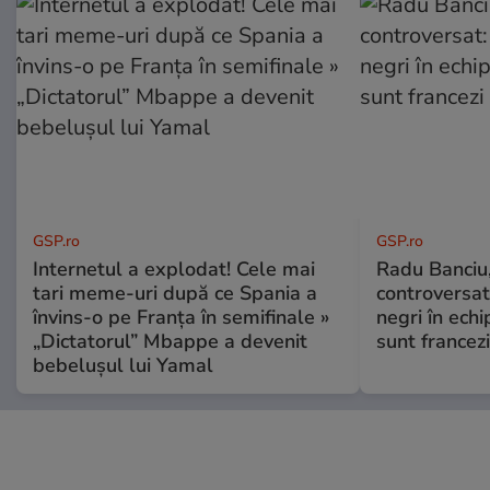
GSP.ro
GSP.ro
Internetul a explodat! Cele mai
Radu Banciu
tari meme-uri după ce Spania a
controversat:
învins-o pe Franța în semifinale »
negri în echi
„Dictatorul” Mbappe a devenit
sunt francezi
bebelușul lui Yamal