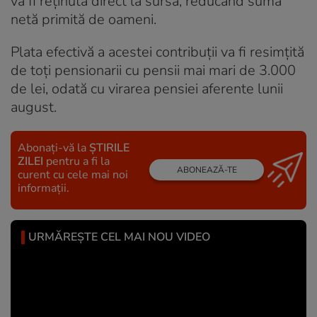
va fi reținută direct la sursă, reducând suma
netă primită de oameni.
Plata efectivă a acestei contribuții va fi resimțită
de toți pensionarii cu pensii mai mari de 3.000
de lei, odată cu virarea pensiei aferente lunii
august.
Abonați-vă la
ȘTIRILE
ZILEI
pentru a fi la
ABONEAZĂ-TE
curent cu cele mai noi
informații.
URMĂREȘTE CEL MAI NOU VIDEO