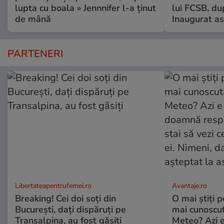
lupta cu boala » Jennnifer l-a ținut
lui FCSB, du
de mână
Inaugurat as
PARTENERI
Libertateapentrufemei.ro
Avantaje.ro
Breaking! Cei doi soți din
O mai știți 
București, dați dispăruți pe
mai cunoscu
Transalpina, au fost găsiți
Meteo? Azi e