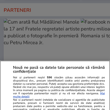
PARTENERI
Nouă ne pasă ca datele tale personale să rămână
confidențiale
Wowbiz.ro
Redactia.ro
Noi și partenerii noștri
596
stocăm și/sau accesăm informații pe
Cum arată fiul Mădălinei Manole
Facebook nu 
dispozitivul dvs., precum identificatorii cookie unici pentru prelucrarea
datelor cu caracter personal. Puteți accepta sau gestiona preferințele dvs.
la 17 ani! Fratele regretatei
pentru milio
făcând clic mai jos, respectiv vă puteți opune utilizării unui interes legitim
în orice moment pe pagina cu politica de confidențialitate. Aceste alegeri
artiste a publicat o fotografie în
Romania si 
vor fi raportate partenerilor noștri și nu vă vor afecta navigarea.
Mai
premieră cu Petru Mircea Jr.
multe detalii
Noi si partenerii nostri (retelele de socializare si agentiile de publicitate
partenere, precum si furnizorii nostri de servicii de date analitice)
prelucram date pentru a permite website-ului sa functioneze, pentru a
personaliza continutul si anunturile publicitare afisate in functie de