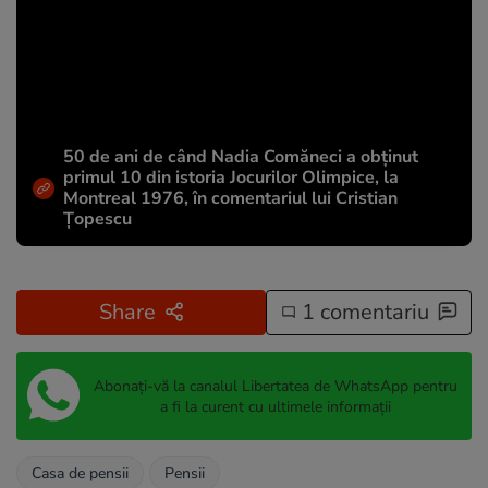
50 de ani de când Nadia Comăneci a obţinut
primul 10 din istoria Jocurilor Olimpice, la
Montreal 1976, în comentariul lui Cristian
Țopescu
Share
1 comentariu
Abonați-vă la canalul Libertatea de WhatsApp pentru
a fi la curent cu ultimele informații
Casa de pensii
Pensii