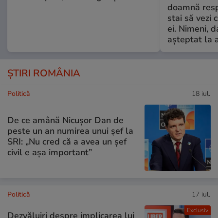
doamnă respe
stai să vezi 
ei. Nimeni, d
așteptat la 
ȘTIRI ROMÂNIA
Politică
18 iul.
De ce amână Nicușor Dan de
peste un an numirea unui șef la
SRI: „Nu cred că a avea un şef
civil e așa important”
Politică
17 iul.
Exclusiv
Dezvăluiri despre implicarea lui