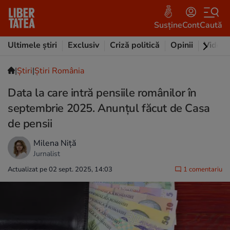
Susține
Cont
Caută
Ultimele știri
Exclusiv
Criză politică
Opinii
Video
|
Ştiri
|
Știri România
Data la care intră pensiile românilor în
septembrie 2025. Anunțul făcut de Casa
de pensii
Milena Niță
Jurnalist
Actualizat pe 02 sept. 2025, 14:03
1 comentariu