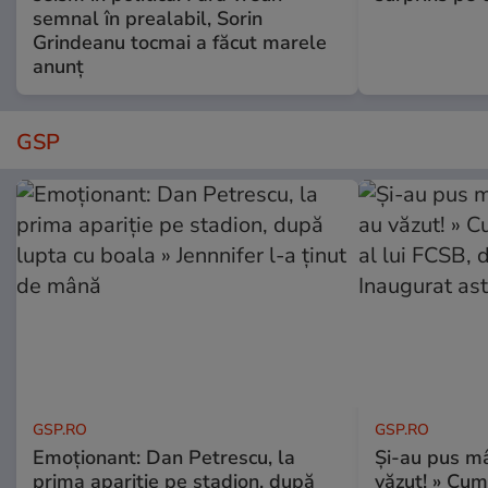
semnal în prealabil, Sorin
Grindeanu tocmai a făcut marele
anunț
GSP
GSP.RO
GSP.RO
Emoționant: Dan Petrescu, la
Și-au pus mâ
prima apariție pe stadion, după
văzut! » Cum