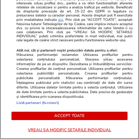
interesele si/sau profilul dvs., pentru a va oferi functionalitati aferente
POLITIC
retelelor de socializare si pentru a analiza traficul pe website. Beneficiati
de drepturile prevazute de art. 15-22 din GDPR in legatura cu
prelucrarea datelor cu caracter personal. Aceste drepturi pot fi exercitate
Politică
18 iul.
prin modalitatea indicata
aici
. Prin click pe “ACCEPT TOATE”, acceptati
folosirea tuturor Tehnologiilor de tip Cookie, care implica inclusiv acceptul
dvs. cu privire la stocarea/accesarea informatiilor de catre Vendor-ii cu
care colaboram. Prin click pe “VREAU SA MODIFIC SETARILE
Cum a aflat primarul
INDIVIDUAL” puteti schimba preferintele in mod individual, mai putin
cele legate de cookie strict necesare pentru functionarea website-ului.
Chișinăului înaintea lui Bolojan
că Adrian Veștea va fi propus
Atât noi, cât și partenerii noștri prelucrăm datele pentru a oferi:
premier
Măsurarea performanței reclamelor. Utilizarea profilurilor pentru
selectarea conținutului personalizat. Stocarea și/sau accesarea
informațiilor de pe un dispozitiv. Dezvoltarea și îmbunătățirea serviciilor.
Crearea profilurilor de conținut personalizat. Utilizarea profilurilor pentru
selectarea publicității personalizate. Crearea profilurilor pentru
publicitate personalizată. Măsurarea performanței conținutului.
Politică
18 iul.
Înțelegerea publicului prin statistici sau combinații de date din surse
diferite. Utilizarea datelor limitate pentru a selecta conținutul. Utilizarea
de date limitate pentru a selecta publicitatea. Date precise de geolocație
și identificarea prin scanarea dispozitivului.
Florin Manole spune în ce
Listă parteneri (furnizori)
condiții va vota PSD legea
salarizării în Parlament: „Nimeni
ACCEPT TOATE
să nu piardă la venituri”
VREAU SA MODIFIC SETARILE INDIVIDUAL