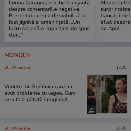
Corina Caragea, reacție tranșantă
Mirabela Gră
despre comentariile negative.
surprinzătoar
Prezentatoarea a dezvăluit că a
flancată de 
fost jignită și amenințată: „Un
aflat despre
lucru cred că e important de spus
de Apel
clar...”
MONDEN
Stiri Mondene
12:00
Vedete din România care au
avut probleme cu legea. Cum
le-a fost pătată imaginea!
Stiri Mondene
11:00