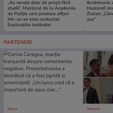
„Au nevoie doar de proști fără
Ibrahimovic 
studii”. Masterul de la Academia
Haaland! Ar
de Poliție care produce ofițeri
Zlatan: „Când
într-un an este contestat.
așa”
Explicațiile instituției
PARTENERI
Elle.ro
Unica.ro