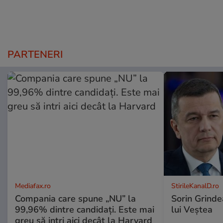
PARTENERI
Mediafax.ro
StirileKanalD.ro
Compania care spune „NU” la
Sorin Grinde
99,96% dintre candidați. Este mai
lui Veștea
greu să intri aici decât la Harvard