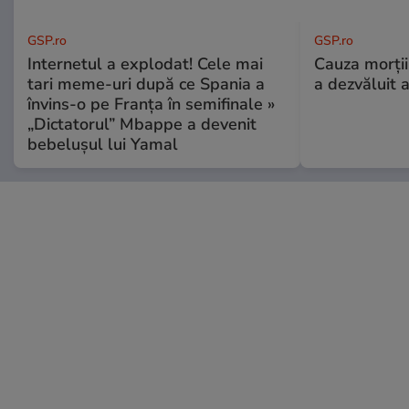
GSP.ro
GSP.ro
Internetul a explodat! Cele mai
Cauza morții
tari meme-uri după ce Spania a
a dezvăluit 
învins-o pe Franța în semifinale »
„Dictatorul” Mbappe a devenit
bebelușul lui Yamal