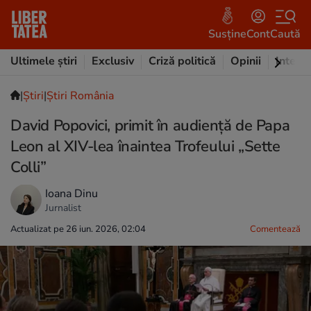
Susține
Cont
Caută
Ultimele știri
Exclusiv
Criză politică
Opinii
Intervi
|
Ştiri
|
Știri România
David Popovici, primit în audiență de Papa
Leon al XIV-lea înaintea Trofeului „Sette
Colli”
Ioana Dinu
Jurnalist
Actualizat pe 26 iun. 2026, 02:04
Comentează