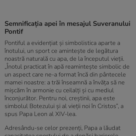
Semnificația apei în mesajul Suveranului
Pontif
Pontiful a evidențiat și simbolistica aparte a
înotului, un sport ce amintește de legătura
noastră naturală cu apa, de la începutul vieții.
„Înotul practicat în apă reamintește simbolic de
un aspect care ne-a format încă din pântecele
mamei noastre: a trăi înseamnă a învăța să ne
mișcăm în armonie cu ceilalți și cu mediul
înconjurător. Pentru noi, creștinii, apa este
simbolul Botezului și al vieții noi în Cristos”, a
spus Papa Leon al XIV-lea.
Adresându-se celor prezenți, Papa a lăudat
capacitatea sportului de a depăși barierele