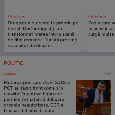
Wowbiz.ro
Redactia.ro
Dragostea plutește la propriu pe
Zodia care v
litoral! Doi îndrăgostiți au
minune în a
transformat marea într-o scenă
curgă multe l
de film romantic. Turiștii prezenți
s-au uitat de două ori
POLITIC
Politică
12:05
Mutarea prin care AUR, S.O.S. și
POT au făcut front comun în
opoziție împotriva legii care
permite Armatei să doboare
dronele neautorizate. CCR a
tranșat definitiv disputa