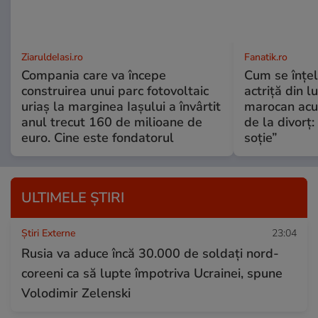
ZiaruldeIasi.ro
Fanatik.ro
Compania care va începe
Cum se înțe
construirea unui parc fotovoltaic
actriță din l
uriaș la marginea Iașului a învârtit
marocan acuz
anul trecut 160 de milioane de
de la divorț:
euro. Cine este fondatorul
soție”
ULTIMELE ȘTIRI
Știri Externe
23:04
Rusia va aduce încă 30.000 de soldaţi nord-
coreeni ca să lupte împotriva Ucrainei, spune
Volodimir Zelenski