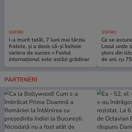
GSP.RO
GSP.RO
I-a murit tatăl, 7 luni mai târziu
Ce se ascund
fratele, și a decis să-și încheie
Locul unde s-
cariera de succes » Fostul
șters din ist
internațional este astăzi grădinar
de ani, cu 7
PARTENERI