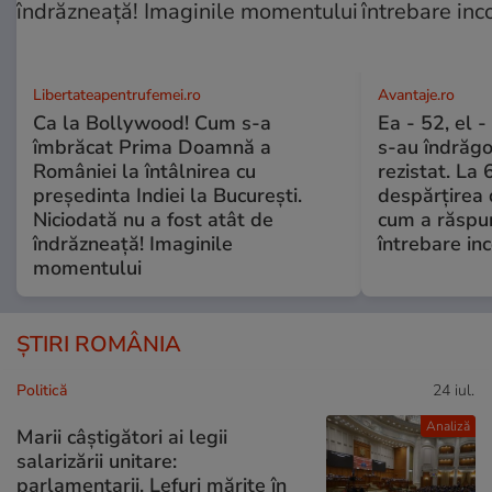
Libertateapentrufemei.ro
Avantaje.ro
Ca la Bollywood! Cum s-a
Ea - 52, el 
îmbrăcat Prima Doamnă a
s-au îndrăgos
României la întâlnirea cu
rezistat. La 
președinta Indiei la București.
despărțirea 
Niciodată nu a fost atât de
cum a răspu
îndrăzneață! Imaginile
întrebare i
momentului
ȘTIRI ROMÂNIA
Politică
24 iul.
Analiză
Marii câștigători ai legii
salarizării unitare:
parlamentarii. Lefuri mărite în