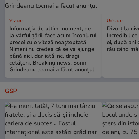
Viva.ro
Unica.ro
Informația de ultim moment, de
Divorț la nive
la vârful țării, face acum înconjurul
Incredibil ce
presei cu o viteză neașteptată!
ei, după ani 
Nimeni nu credea că se va ajunge
rău când mă
până aici, dar iată-ne, dragi
cetățeni. Breaking news, Sorin
Grindeanu tocmai a făcut anunțul
GSP