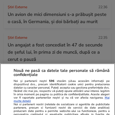
Știri Externe
22:36
Un avion de mici dimensiuni s-a prăbușit peste
o casă, în Germania, și doi bărbați au murit
Știri Externe
22:35
Un angajat a fost concediat în 47 de secunde
de șeful lui, în prima zi de muncă, după ce a
cerut o pauză
Nouă ne pasă ca datele tale personale să rămână
confidențiale
Știri Locale
22:11
Noi și partenerii noștri
596
stocăm și/sau accesăm informații pe
Marșul Pride din Oradea a avut loc în ciuda
dispozitivul dvs., precum identificatorii cookie unici pentru prelucrarea
datelor cu caracter personal. Puteți accepta sau gestiona preferințele dvs.
interdicției, jandarmii au amendat participanți
făcând clic mai jos, respectiv vă puteți opune utilizării unui interes legitim
în orice moment pe pagina cu politica de confidențialitate. Aceste alegeri
înainte de start. Participă și Avocatul
vor fi raportate partenerilor noștri și nu vă vor afecta navigarea.
Mai
multe detalii
Poporului
Noi si partenerii nostri (retelele de socializare si agentiile de publicitate
partenere, precum si furnizorii nostri de servicii de date analitice)
prelucram date pentru a permite website-ului sa functioneze, pentru a
personaliza continutul si anunturile publicitare afisate in functie de