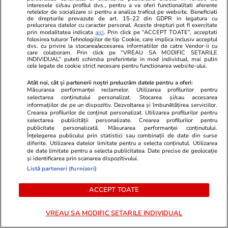
interesele si/sau profilul dvs., pentru a va oferi functionalitati aferente
Citește mai multe
retelelor de socializare si pentru a analiza traficul pe website. Beneficiati
de drepturile prevazute de art. 15-22 din GDPR in legatura cu
prelucrarea datelor cu caracter personal. Aceste drepturi pot fi exercitate
prin modalitatea indicata
aici
. Prin click pe “ACCEPT TOATE”, acceptati
folosirea tuturor Tehnologiilor de tip Cookie, care implica inclusiv acceptul
TRENDING
dvs. cu privire la stocarea/accesarea informatiilor de catre Vendor-ii cu
care colaboram. Prin click pe “VREAU SA MODIFIC SETARILE
INDIVIDUAL” puteti schimba preferintele in mod individual, mai putin
cele legate de cookie strict necesare pentru functionarea website-ului.
Politică
12:05
Mutarea prin care AUR, S.O.S. și POT au făcut
Atât noi, cât și partenerii noștri prelucrăm datele pentru a oferi:
Măsurarea performanței reclamelor. Utilizarea profilurilor pentru
front comun în opoziție împotriva legii care
selectarea conținutului personalizat. Stocarea și/sau accesarea
informațiilor de pe un dispozitiv. Dezvoltarea și îmbunătățirea serviciilor.
permite Armatei să doboare dronele
Crearea profilurilor de conținut personalizat. Utilizarea profilurilor pentru
selectarea publicității personalizate. Crearea profilurilor pentru
neautorizate. CCR a tranșat definitiv disputa
publicitate personalizată. Măsurarea performanței conținutului.
Înțelegerea publicului prin statistici sau combinații de date din surse
diferite. Utilizarea datelor limitate pentru a selecta conținutul. Utilizarea
de date limitate pentru a selecta publicitatea. Date precise de geolocație
Politică
11:23
și identificarea prin scanarea dispozitivului.
Listă parteneri (furnizori)
Cum a apărut Mirabela Grădinaru la întâlnirea
cu președinta Indiei, Droupadi Murmu, la
ACCEPT TOATE
Palatul Cotroceni. Motivul pentru care a ales o
rochie galbenă
VREAU SA MODIFIC SETARILE INDIVIDUAL