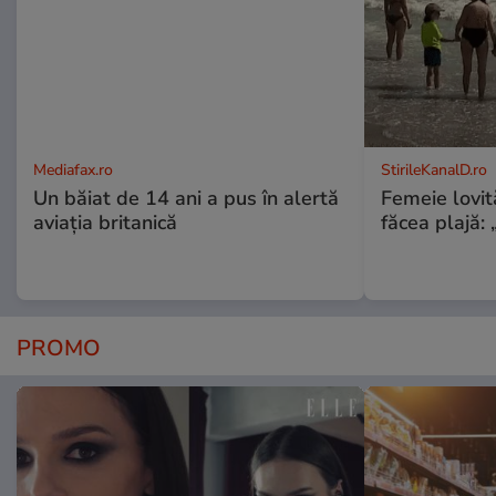
Mediafax.ro
StirileKanalD.ro
Un băiat de 14 ani a pus în alertă
Femeie lovit
aviația britanică
făcea plajă: „
PROMO