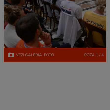
VEZI
GALERIA
FOTO
POZA
1 / 4