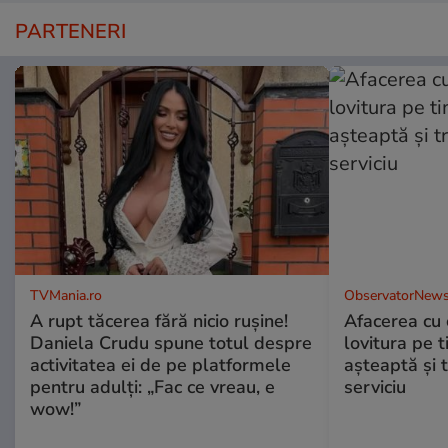
PARTENERI
TVMania.ro
ObservatorNews
A rupt tăcerea fără nicio rușine!
Afacerea cu 
Daniela Crudu spune totul despre
lovitura pe t
activitatea ei de pe platformele
aşteaptă şi 
pentru adulți: „Fac ce vreau, e
serviciu
wow!”